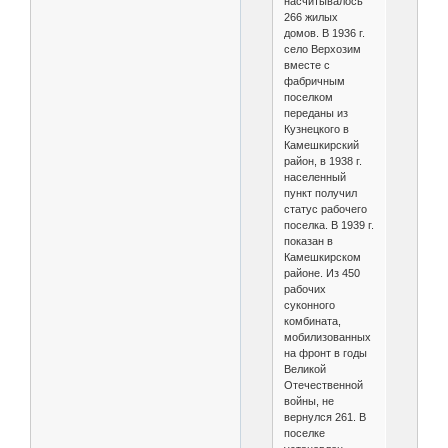
насчитывалось
266 жилых
домов. В 1936 г.
село Верхозим
вместе с
фабричным
поселком
переданы из
Кузнецкого в
Камешкирский
район, в 1938 г.
населенный
пункт получил
статус рабочего
поселка. В 1939 г.
показан в
Камешкирском
районе. Из 450
рабочих
суконного
комбината,
мобилизованных
на фронт в годы
Великой
Отечественной
войны, не
вернулся 261. В
поселке