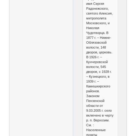
имя Сергия
Радонежского,
святого Алексия,
митрополита
Московского, и
Николая
Чудотворца. В
1877 г. – Нижне-
Облязовской
волости, 148
дворов, церковь.
В 1926 г. –
Кунчеровской
волости, 545
дворов, с 1928 г.
– Кузнецкого, в
1939 г. –
Камешкирского
районов.
Законом
Пензенской
области от
9.03.2005 г. село
включено в черту
р. п. Верхозим.
См. :
Населенные
пункты