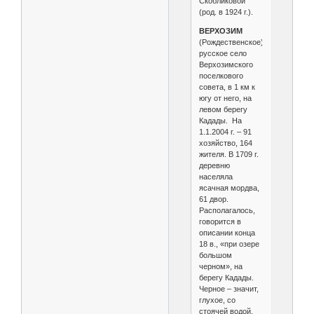
Скобликовой
(род. в 1924 г.).
ВЕРХОЗИМ
(Рождественское),
русское село
Верхозимского
поселкового
совета, в 1 км к
югу от него, на
левом берегу
Кадады. На
1.1.2004 г. – 91
хозяйство, 164
жителя. В 1709 г.
деревню
населяла
ясачная мордва,
61 двор.
Располагалось,
говорится в
описании конца
18 в., «при озере
большом
черном», на
берегу Кадады.
Черное – значит,
глухое, со
стоячей водой,