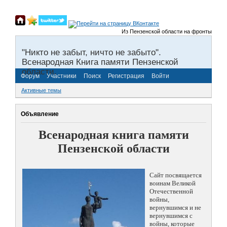
Из Пензенской области на фронты Великой О
"Никто не забыт, ничто не забыто".
Всенародная Книга памяти Пензенской
области.
Форум
Участники
Поиск
Регистрация
Войти
Активные темы
Объявление
Всенародная книга памяти
Пензенской области
Сайт посвящается
воинам Великой
Отечественной
войны,
вернувшимся и не
вернувшимся с
войны, которые