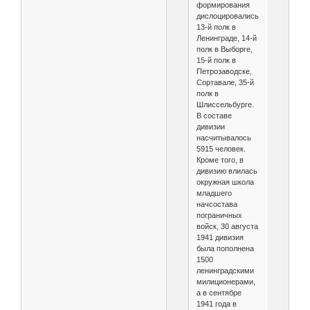
формирования
дислоцировались:
13-й полк в
Ленинграде, 14-й
полк в Выборге,
15-й полк в
Петрозаводске,
Сортавале, 35-й
полк в
Шлиссельбурге.
В составе
дивизии
насчитывалось
5915 человек.
Кроме того, в
дивизию влилась
окружная школа
младшего
начсостава
пограничных
войск, 30 августа
1941 дивизия
была пополнена
1500
ленинградскими
милиционерами,
а в сентябре
1941 года в