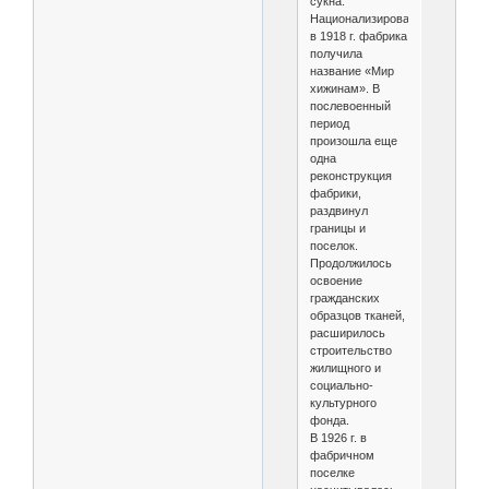
сукна.
Национализированная
в 1918 г. фабрика
получила
название «Мир
хижинам». В
послевоенный
период
произошла еще
одна
реконструкция
фабрики,
раздвинул
границы и
поселок.
Продолжилось
освоение
гражданских
образцов тканей,
расширилось
строительство
жилищного и
социально-
культурного
фонда.
В 1926 г. в
фабричном
поселке