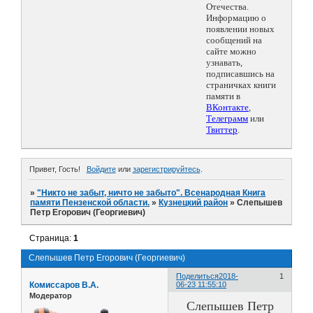
Отечества.
Информацию о
появлении новых
сообщений на
сайте можно
узнавать,
подписавшись на
страничках книги
памяти в
ВКонтакте
,
Телеграмм
или
Твиттер
.
Привет, Гость!
Войдите
или
зарегистрируйтесь
.
»
"Никто не забыт, ничто не забыто". Всенародная Книга
памяти Пензенской области.
»
Кузнецкий район
»
Слепышев
Петр Егорович (Георгиевич)
Страница:
1
Слепышев Петр Егорович (Георгиевич)
Поделиться
2018-
1
Комиссаров В.А.
06-23 11:55:10
Модератор
Слепышев Петр