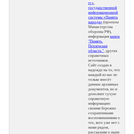
гг.»
,
государственной
информационной
системы «Память
народа»
(проекты
Министерства
обороны РФ),
информация
книги
"Память.
Пензенская
область."
, других
справочных
источников.
Сайт создан в
надежде на то, что
каждый из нас не
только внесёт
данные архивных
документов, но и
дополнит сухую
справочную
информацию
своими бережно
сохраненными
воспоминаниями о
тех, кого уже нет с
нами рядом,
рассказами о ныне