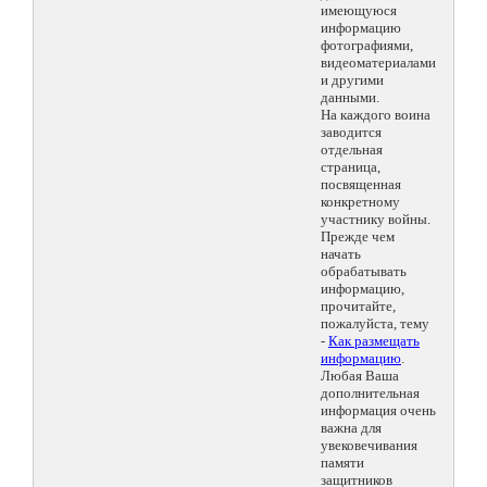
имеющуюся
информацию
фотографиями,
видеоматериалами
и другими
данными.
На каждого воина
заводится
отдельная
страница,
посвященная
конкретному
участнику войны.
Прежде чем
начать
обрабатывать
информацию,
прочитайте,
пожалуйста, тему
-
Как размещать
информацию
.
Любая Ваша
дополнительная
информация очень
важна для
увековечивания
памяти
защитников