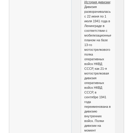
История дивизии
:
Дивизия
разворачивалась
с 22 июня по 1
июля 1941 года в
Ленинграде в
соответствии с
мобилизационным
планом на базе
13-го
мотострелкового
полка
оперативных
войск НКВД
СССР, как 21-я
мотострелковая
дивизия
оперативных
войск НКВД
СССР, в
сентябре 1941
года
переименована в
дивизию
внутренних
войск. Полки
дивизии на
момент