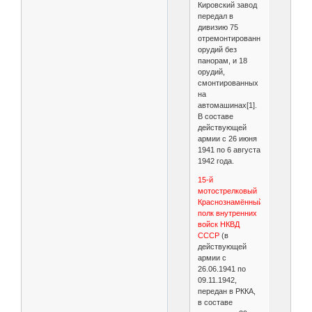
Кировский завод
передал в
дивизию 75
отремонтированных
орудий без
панорам, и 18
орудий,
смонтированных
на
автомашинах[1].
В составе
действующей
армии с 26 июня
1941 по 6 августа
1942 года.
15-й
мотострелковый
Краснознамённый
полк внутренних
войск НКВД
СССР
(в
действующей
армии с
26.06.1941 по
09.11.1942,
передан в РККА,
в составе