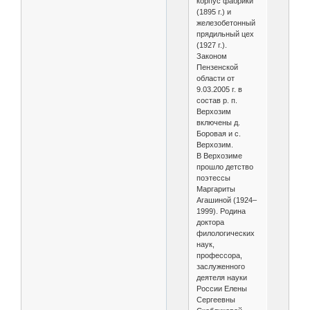
корпус фабрики
(1895 г.) и
железобетонный
прядильный цех
(1927 г.).
Законом
Пензенской
области от
9.03.2005 г. в
состав р. п.
Верхозим
включены д.
Боровая и с.
Верхозим.
В Верхозиме
прошло детство
поэтессы
Маргариты
Агашиной (1924–
1999). Родина
доктора
филологических
наук,
профессора,
заслуженного
деятеля науки
России Елены
Сергеевны