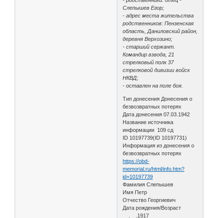
Слепышев Егор;
- адрес места жительства
родственников: Пензенская
область, Даниловский район,
деревня Верхозино;
- старший сержант.
Командир взвода, 21
стрелковый полк 37
стрелковой дивизии войск
НКВД;
- оставлен на поле боя.
Тип донесения Донесения о
безвозвратных потерях
Дата донесения 07.03.1942
Название источника
информации 109 сд
ID 10197739(ID 10197731)
Информация из донесения о
безвозвратных потерях
https://obd-
memorial.ru/html/info.htm?
id=10197739
Фамилия Слепышев
Имя Петр
Отчество Георгиевич
Дата рождения/Возраст
__.__.1917