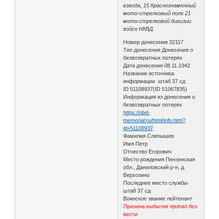
взвода, 15 Краснознаменный
мото-стрелковый полк 21
мото-стрелковой дивизии
войск НКВД.
Номер донесения 32117
Тип донесения Донесения о
безвозвратных потерях
Дата донесения 08.11.1942
Название источника
информации штаб 37 сд
ID 51108937(ID 51067835)
Информация из донесения о
безвозвратных потерях
https://obd-
memorial.ru/html/info.htm?
id=51108937
Фамилия Слепышев
Имя Петр
Отчество Егорович
Место рождения Пензенская
обл., Даниловский р-н, д.
Верхозино
Последнее место службы
штаб 37 сд
Воинское звание лейтенант
Причина выбытия пропал без
вести