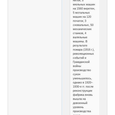
нитей, 5
мюльных машин
на 1560 веретен,
5 мотальных
машин на 120
початок; 3
сновальных, 50
механических
станков, 4
валяльные
машины. В
результате
пожара (1916 г.),
революционных
событий и
Гражданской
войны
производство
сукон
уменьшилось,
однако в 1920–
1930-е гг. после
реконструкции
фабрика вновь
вышла на
довоенный
уровень
производства