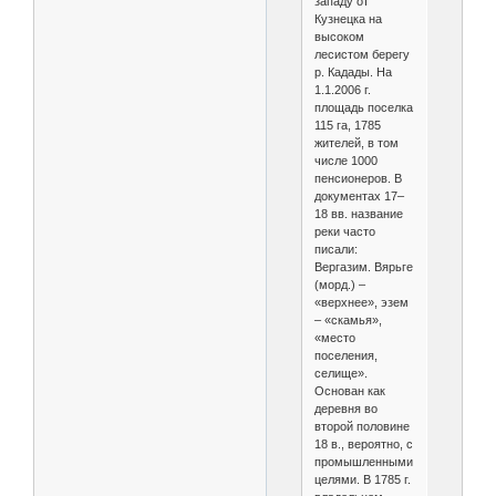
западу от
Кузнецка на
высоком
лесистом берегу
р. Кадады. На
1.1.2006 г.
площадь поселка
115 га, 1785
жителей, в том
числе 1000
пенсионеров. В
документах 17–
18 вв. название
реки часто
писали:
Вергазим. Вярьге
(морд.) –
«верхнее», эзем
– «скамья»,
«место
поселения,
селище».
Основан как
деревня во
второй половине
18 в., вероятно, с
промышленными
целями. В 1785 г.