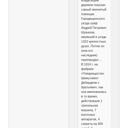
владельцем
деревни показан
самый именитый
помещик
Городищенского
уезда граф
Андрей Петрович
Шувалов,
имевший в уезде
1322 крепостных
души. Потом он
(или его
наследник)
перепродал....
В 1914 г. на
фабрике
«Товарищество
Шимухамет
Дебердеев с
братьями», как
она именовалась
в то время,
действовали 1
трепальная
машина, 7
ваточных
аппаратов, 4
секрета на 400