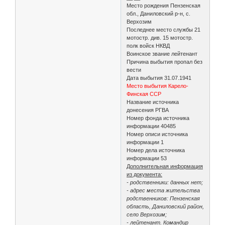
Место рождения Пензенская
обл., Даниловский р-н, с.
Верхозим
Последнее место службы 21
мотостр. див. 15 мотостр.
полк войск НКВД
Воинское звание лейтенант
Причина выбытия пропал без
вести
Дата выбытия 31.07.1941
Место выбытия Карело-
Финская ССР
Название источника
донесения РГВА
Номер фонда источника
информации 40485
Номер описи источника
информации 1
Номер дела источника
информации 53
Дополнительная информация
из документа:
- родственники: данных нет;
- адрес места жительства
родственников: Пензенская
область, Даниловский район,
село Верхозим;
- лейтенант. Командир