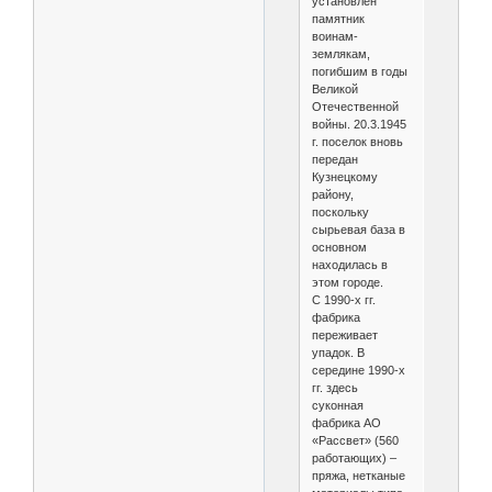
установлен
памятник
воинам-
землякам,
погибшим в годы
Великой
Отечественной
войны. 20.3.1945
г. поселок вновь
передан
Кузнецкому
району,
поскольку
сырьевая база в
основном
находилась в
этом городе.
С 1990-х гг.
фабрика
переживает
упадок. В
середине 1990-х
гг. здесь
суконная
фабрика АО
«Рассвет» (560
работающих) –
пряжа, нетканые