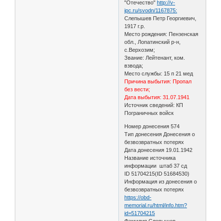
"Отечество"
http://v-
ipc.ru/svodn/1167875:
Слепышев Петр Георгиевич,
1917 г.р.
Место рождения: Пензенская
обл., Лопатинский р-н,
с.Верхозим;
Звание: Лейтенант, ком.
взвода;
Место службы: 15 п 21 мед
Причина выбытия: Пропал
без вести;
Дата выбытия: 31.07.1941
Источник сведений: КП
Пограничных войск
Номер донесения 574
Тип донесения Донесения о
безвозвратных потерях
Дата донесения 19.01.1942
Название источника
информации штаб 37 сд
ID 51704215(ID 51684530)
Информация из донесения о
безвозвратных потерях
https://obd-
memorial.ru/html/info.htm?
id=51704215
Фамилия Слепышев