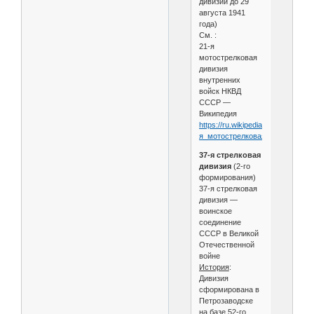
дивизии до 29
августа 1941
года)
См. :
21-я
мотострелковая
дивизия
внутренних
войск НКВД
СССР —
Википедия
https://ru.wikipedia.org/wiki/21-
я_мотострелковая_дивизия_в
37-я стрелковая
дивизия
(2-го
формирования)
37-я стрелковая
дивизия —
воинское
соединение
СССР в Великой
Отечественной
войне
История
:
Дивизия
сформирована в
Петрозаводске
на базе 52-го,