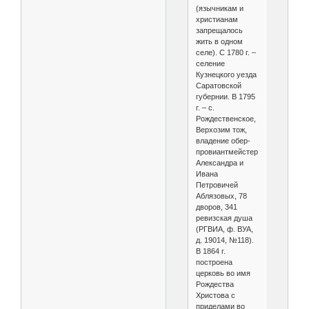
(язычникам и
христианам
запрещалось
жить в одном
селе). С 1780 г. –
селение
Кузнецкого уезда
Саратовской
губернии. В 1795
г. – с.
Рождественское,
Верхозим тож,
владение обер-
провиантмейстеров
Александра и
Ивана
Петровичей
Аблязовых, 78
дворов, 341
ревизская душа
(РГВИА, ф. ВУА,
д. 19014, №118).
В 1864 г.
построена
церковь во имя
Рождества
Христова с
приделами во