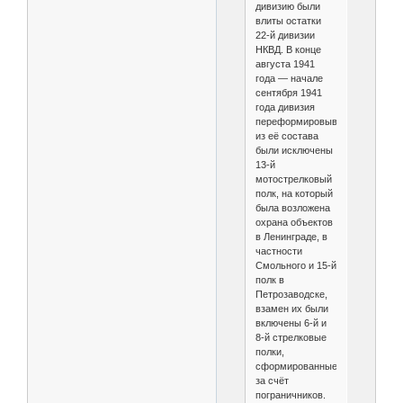
дивизию были
влиты остатки
22-й дивизии
НКВД. В конце
августа 1941
года — начале
сентября 1941
года дивизия
переформировывалась,
из её состава
были исключены
13-й
мотострелковый
полк, на который
была возложена
охрана объектов
в Ленинграде, в
частности
Смольного и 15-й
полк в
Петрозаводске,
взамен их были
включены 6-й и
8-й стрелковые
полки,
сформированные
за счёт
пограничников.