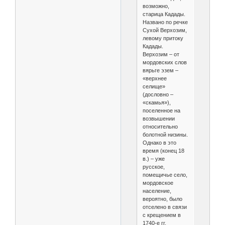
возможно,
старица Кадады.
Названо по речке
Сухой Верхозим,
левому притоку
Кадады.
Верхозим – от
мордовских слов
вярьге эзем –
«верхнее
селище»
(дословно –
«скамья»),
поселенное на
возвышении
относительно
болотной низины.
Однако в это
время (конец 18
в.) – уже
русское,
помещичье село,
мордовское
население,
вероятно, было
отселено в связи
с крещением в
1740-е гг.