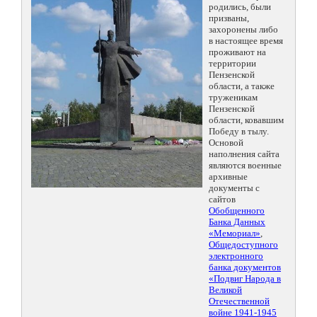
родились, были
призваны,
захоронены либо
в настоящее время
проживают на
территории
Пензенской
области, а также
труженикам
Пензенской
области, ковавшим
Победу в тылу.
Основой
наполнения сайта
являются военные
архивные
документы с
сайтов
Обобщенного
Банка Данных
«Мемориал»
,
Общедоступного
электронного
банка документов
«Подвиг Народа в
Великой
Отечественной
войне 1941-1945