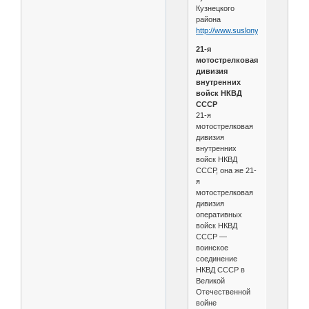
Кузнецкого
района
http://www.suslony.ru/Penzagebie
21-я
мотострелковая
дивизия
внутренних
войск НКВД
СССР
21-я
мотострелковая
дивизия
внутренних
войск НКВД
СССР, она же 21-
я
мотострелковая
дивизия
оперативных
войск НКВД
СССР —
воинское
соединение
НКВД СССР в
Великой
Отечественной
войне