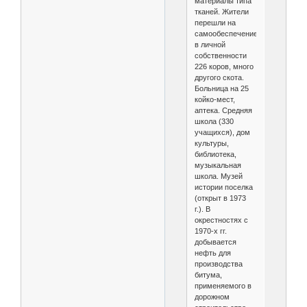
материалы типа
тканей. Жители
перешли на
самообеспечение:
в личной
собственности
226 коров, много
другого скота.
Больница на 25
койко-мест,
аптека. Средняя
школа (330
учащихся), дом
культуры,
библиотека,
музыкальная
школа. Музей
истории поселка
(открыт в 1973
г.). В
окрестностях с
1970-х гг.
добывается
нефть для
производства
битума,
применяемого в
дорожном