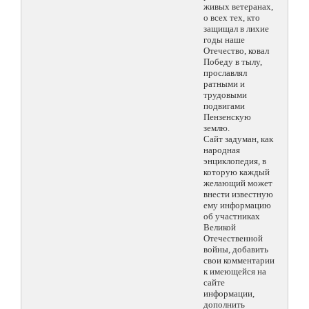
живых ветеранах,
о всех тех, кто
защищал в лихие
годы наше
Отечество, ковал
Победу в тылу,
прославлял
ратными и
трудовыми
подвигами
Пензенскую
землю.
Сайт задуман, как
народная
энциклопедия, в
которую каждый
желающий может
внести известную
ему информацию
об участниках
Великой
Отечественной
войны, добавить
свои комментарии
к имеющейся на
сайте
информации,
дополнить