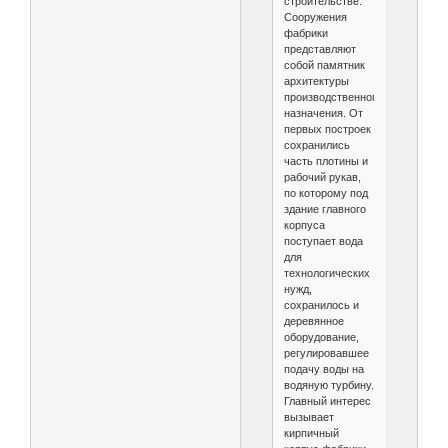
строительстве.
Сооружения
фабрики
представляют
собой памятник
архитектуры
производственного
назначения. От
первых построек
сохранились
часть плотины и
рабочий рукав,
по которому под
здание главного
корпуса
поступает вода
для
технологических
нужд,
сохранилось и
деревянное
оборудование,
регулировавшее
подачу воды на
водяную турбину.
Главный интерес
вызывает
кирпичный