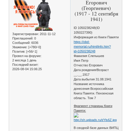
Егорович
(Георгиевич)
(1917 - 12 сентября
1941)
ID 1050238248(ID
1050227390)
Зарегистрирован
: 2011-11-12
Информация из Книги Памяти
Приглашений:
0
https://obd-
Сообщений:
6036
memorial.ru/html/info.htm?
Уважение:
[+780/-0]
id=1050238248
Позитив:
[+56/-1]
Провел на форуме:
Фамилия Слепышев
2 месяца 1 день
Имя Петр
Последний визит:
Отчество Егорович
2026-08-04 15:06:25
Дата рождения/Возраст
__.__.1917
Дата выбытия 31.08.1941
Название источника
донесения Всероссийская
Книга Памяти. Пензенская
область. Том 7
Фрагмент страницы Книги
Памяти:
В сводной базе данных ВИПЦ