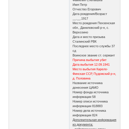
Имя Петр
Отчество Егорович
Дата рождения/Возраст
__.__.1917
Место рождения Пензенская
обл., Даниловский р-н, с.
Верхозино
Дата и место призыва
Сталинский РВК
Последнее место службы 37
сд
Воинское звание ст. сержант
Причина выбытия убит
Дата выбытия 12.09.1941
Место выбытия Карело-
Финская ССР, Пудожский р-н,
д. Половина
Название источника
донесения ЦАМО
Номер фонда источника
информации 58
Номер описи источника
информации 818883
Номер дела источника
информации 824
Дополнительная информация
из документа:
- родственники: отец -