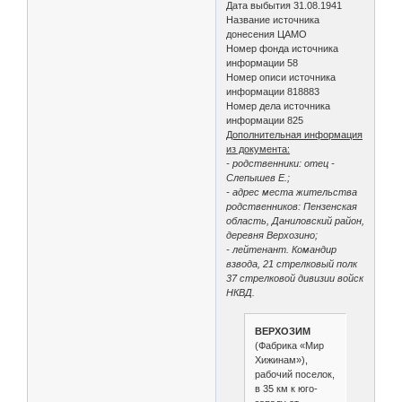
Дата выбытия 31.08.1941
Название источника
донесения ЦАМО
Номер фонда источника
информации 58
Номер описи источника
информации 818883
Номер дела источника
информации 825
Дополнительная информация
из документа:
- родственники: отец -
Слепышев Е.;
- адрес места жительства
родственников: Пензенская
область, Даниловский район,
деревня Верхозино;
- лейтенант. Командир
взвода, 21 стрелковый полк
37 стрелковой дивизии войск
НКВД.
ВЕРХОЗИМ
(Фабрика «Мир
Хижинам»),
рабочий поселок,
в 35 км к юго-