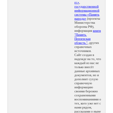
гг.»
,
государственной
информационной
системы «Память
народа»
(проекты
Министерства
обороны РФ),
информация
книги
"Память.
Пензенская
область."
, других
справочных
источников.
Сайт создан в
надежде на то, что
каждый из нас не
только внесёт
данные архивных
документов, но и
дополнит сухую
справочную
информацию
своими бережно
сохраненными
воспоминаниями о
тех, кого уже нет с
нами рядом,
рассказами о ныне