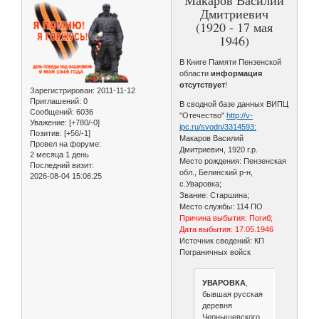
Дмитриевич
(1920 - 17 мая
1946)
В Книге Памяти Пензенской
области
информация
отсутствует
!
Зарегистрирован
: 2011-11-12
Приглашений:
0
В сводной базе данных ВИПЦ
Сообщений:
6036
"Отечество"
http://v-
Уважение:
[+780/-0]
ipc.ru/svodn/3314593:
Позитив:
[+56/-1]
Макаров Василий
Провел на форуме:
Дмитриевич, 1920 г.р.
2 месяца 1 день
Место рождения: Пензенская
Последний визит:
обл., Белинский р-н,
2026-08-04 15:06:25
с.Уваровка;
Звание: Старшина;
Место службы: 114 ПО
Причина выбытия: Погиб;
Дата выбытия: 17.05.1946
Источник сведений: КП
Пограничных войск
УВАРОВКА
,
бывшая русская
деревня
Чернышевского