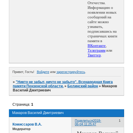
Отечества.
Информацию о
появлении новых
сообщений на
сайте можно
узнавать,
подписавшись на
страничках книги
памяти в
ВКонтакте
,
Телеграмм
или
Твиттер
.
Привет, Гость!
Войдите
или
зарегистрируйтесь
.
»
"Никто не забыт, ничто не забыто". Всенародная Книга
памяти Пензенской области.
»
Белинский район
»
Макаров
Василий Дмитриевич
Страница:
1
Макаров Василий Дмитриевич
Поделиться
2018-
1
Комиссаров В.А.
06-04 11:25:47
Модератор
Макаров Василий