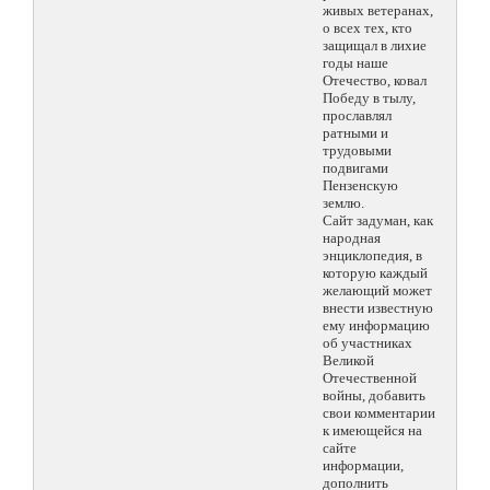
живых ветеранах,
о всех тех, кто
защищал в лихие
годы наше
Отечество, ковал
Победу в тылу,
прославлял
ратными и
трудовыми
подвигами
Пензенскую
землю.
Сайт задуман, как
народная
энциклопедия, в
которую каждый
желающий может
внести известную
ему информацию
об участниках
Великой
Отечественной
войны, добавить
свои комментарии
к имеющейся на
сайте
информации,
дополнить