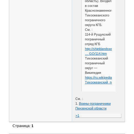
область). Входил
в состав
Краснознаменного
Тихоокеанского
пограничного
округа КГБ.
См. :
114-й Рущукский
пограничный
отряд КГБ
http://shieldandsword.mozohin.ru
… GO/114.htm
Тихоокеанский
пограничный
округ —
Википедия
https://ru.wikipedia.org/wiki/
Тихоокеанский_пограничный_о
См. :
1.
Воины-пограничники
Пензенской области
+1
Страница:
1