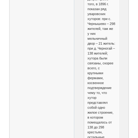
того, в 1896 г.
показан ряд
уваровских
хуторов: при с.
Чернышево – 298
жителей, там же
у них
мельничный
двор – 21 житель:
при д. Черногай –
138 жителей;
хутора были
связаны, скорее
всего, с
крупными
фермами,
косвенное
подтверждение
чему то, что
хутор
представлял
собой одно
жилое строение,
в котором
помещалось от
138 до 298
крестьян,
остальные