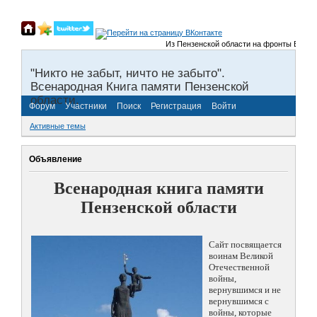
Из Пензенской области на фронты Великой 
"Никто не забыт, ничто не забыто".
Всенародная Книга памяти Пензенской
области.
Форум
Участники
Поиск
Регистрация
Войти
Активные темы
Объявление
Всенародная книга памяти
Пензенской области
Сайт посвящается
воинам Великой
Отечественной
войны,
вернувшимся и не
вернувшимся с
войны, которые