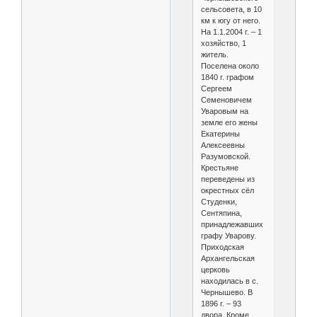
сельсовета, в 10
км к югу от него.
На 1.1.2004 г. – 1
хозяйство, 1
житель.
Поселена около
1840 г. графом
Сергеем
Семеновичем
Уваровым на
земле его жены
Екатерины
Алексеевны
Разумовской.
Крестьяне
переведены из
окрестных сёл
Студенки,
Сентяпина,
принадлежавших
графу Уварову.
Приходская
Архангельская
церковь
находилась в с.
Чернышево. В
1896 г. – 93
двора. Кроме