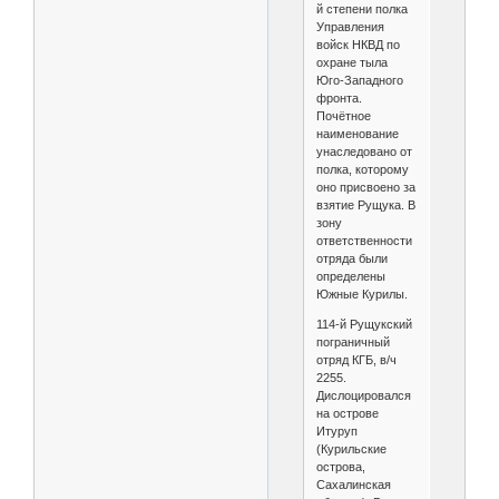
й степени полка
Управления
войск НКВД по
охране тыла
Юго-Западного
фронта.
Почётное
наименование
унаследовано от
полка, которому
оно присвоено за
взятие Рущука. В
зону
ответственности
отряда были
определены
Южные Курилы.
114-й Рущукский
пограничный
отряд КГБ, в/ч
2255.
Дислоцировался
на острове
Итуруп
(Курильские
острова,
Сахалинская