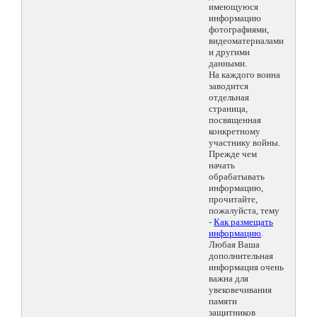
имеющуюся
информацию
фотографиями,
видеоматериалами
и другими
данными.
На каждого воина
заводится
отдельная
страница,
посвященная
конкретному
участнику войны.
Прежде чем
начать
обрабатывать
информацию,
прочитайте,
пожалуйста, тему
-
Как размещать
информацию
.
Любая Ваша
дополнительная
информация очень
важна для
увековечивания
памяти
защитников