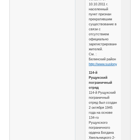
10.10.2011 г.
населенный
пункт признан
прекратившим
существование в
связи с
отсутствием
официально
зарегистрированных
жителей.
См. :
Белинский район
http://www.suslony.ru/Penzagebie
114-й
Рущукский
пограничный
отряд
114-й Рущукский
пограничный
отряд был создан
2 октября 1945
года на основе
134-го
Рущукского
пограничного
ордена Богдана
Хмельницкого 2-