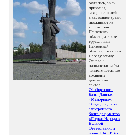
родились, были
призваны,
захоронены либо
в настоящее время
проживают на
территории
Пензенской
области, а также
труженикам
Пензенской
области, ковавшим
Победу в тылу.
Основой
наполнения сайта
являются военные
архивные
документы с
сайтов
Обобщенного
Банка Данных
«Мемориал»
,
Общедоступного
электронного
банка документов
«Подвиг Народа в
Великой
Отечественной
войне 1941-1945