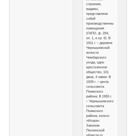
строения,
видимо,
представляли
собой
производственные
помещения
(ГАПО, ф. 294,
оп. 1, е.хр. 6). В
1911 г. – деревня
Чернышевской
волости
Чембарского
уезда, одно
крестьянское
общество, 101
двор, 4 лавки. В
1939 г. – центр
сельсовета
Поимского
района. В 1955 г.
– Чернышевского
сельсовета
Поимского
района, колхоз
«Искра».
Законом
Пензенской
области от