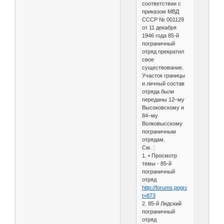
соответствии с
приказом МВД
СССР № 001129
от 11 декабря
1946 года 85-й
пограничный
отряд прекратил
свое
существование.
Участок границы
и личный состав
отряда были
переданы 12–му
Высоковскому и
84–му
Волковысскому
пограничным
отрядам.
См. :
1. • Просмотр
темы - 85-й
пограничный
отряд
http://forums.pogranec.by/viewto
t=873
2. 85-й Лидский
пограничный
отряд