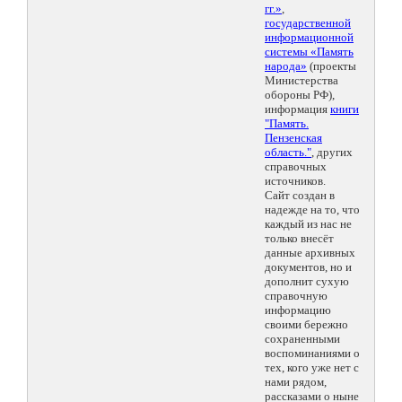
гг.»
,
государственной
информационной
системы «Память
народа»
(проекты
Министерства
обороны РФ),
информация
книги
"Память.
Пензенская
область."
, других
справочных
источников.
Сайт создан в
надежде на то, что
каждый из нас не
только внесёт
данные архивных
документов, но и
дополнит сухую
справочную
информацию
своими бережно
сохраненными
воспоминаниями о
тех, кого уже нет с
нами рядом,
рассказами о ныне