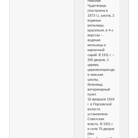
Николая
Чудотворца
(построена в
1873 г.), школа, 2
водяные
мельницы,
красильня, в 4-х
верстах –
водяная
мельница и
кирпичный
сарай. В 1911 г. –
205 дворов, 2
церкви,
церковноприходская
и земская
школы,
больница,
ветеринарный
пункт.
16 февраля 1918
г. в Порзовской
волости
установлена
Советская
власть. В 1921 г.
в селе 79 дворов
(без