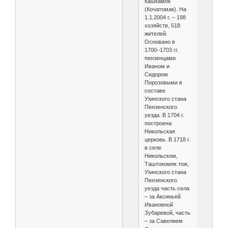
Кашкамок
(Кочатомак). На
1.1.2004 г. – 198
хозяйств, 518
жителей.
Основано в
1700–1703 гг.
пензенцами
Иваном и
Сидором
Порозовыми в
составе
Узинского стана
Пензенского
уезда. В 1704 г.
построена
Никольская
церковь. В 1718 г.
в селе
Никольском,
Таштокомяк тож,
Узинского стана
Пензенского
уезда часть села
– за Аксиньей
Ивановной
Зубаревой, часть
– за Савелием