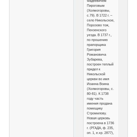
Фадеевичем
Пироговым
(Холмогоровы,
с.79). В 1722 г. –
село Никольское,
Порозово тож,
Пензенского
уезда. В 1737 г.,
по прошению
прапорщика
Григория
Романовича
Зубарева,
построен теплый
придел к
Никольской
церкви во имя
Иоанна Воина
(Холмогоровы, с.
80-81). К 1738
году часть
имения продана
помещику
Стромилову.
Новая церковь
построена в 1736
г. (РГАДА, ф. 235,
оп. 1, е.хр. 2877),