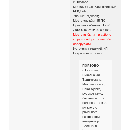
с.Порзово;
Мобилизован: Камешкирский
РВК,1944;
Звание: Рядовой;
Место службы: 85 ПО
Причина выбытия: Погиб;
Дата выбытия: 09.09.1946;
Место выбытия: в районе
г.Пружаны Брестская обл.
оелоруссии
Источник сведений: КП
Пограничных войск
ПОРЗОВО
(Порозово,
Никольское,
Таштокомяк,
Михайловское,
Неклюдовка),
русское село,
бывший центр
сельсовета, в 20
км к югу от
районного
центра, при
впадении р.
Лелянги в