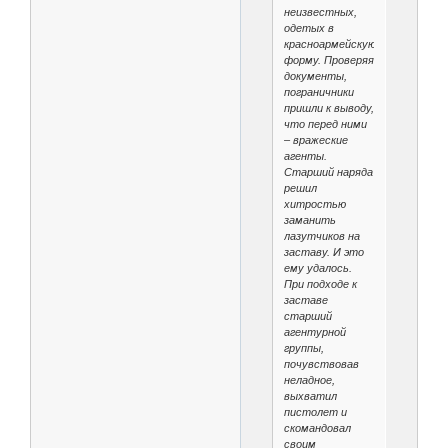
неизвестных,
одетых в
красноармейскую
форму. Проверяя
документы,
пограничники
пришли к выводу,
что перед ними
– вражеские
агенты.
Старший наряда
решил
хитростью
заманить
лазутчиков на
заставу. И это
ему удалось.
При подходе к
заставе
старший
агентурной
группы,
почувствовав
неладное,
выхватил
пистолет и
скомандовал
своим