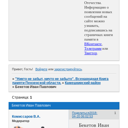
Отечества.
Информацию о
появлении новых
сообщений на
сайте можно
узнавать,
подписавшись на
страничках книги
памяти в
ВКонтакте
,
Телеграмм
или
Твиттер
.
Привет, Гость!
Войдите
или
зарегистрируйтесь
.
»
"Никто не забыт, ничто не забыто". Всенародная Книга
памяти Пензенской области.
»
Камешкирский район
»
Бекетов Иван Павлович
Страница:
1
Бекетов Иван Павлович
Поделиться
2018-
1
Комиссаров В.А.
04-20 06:02:53
Модератор
Бекетов Иван