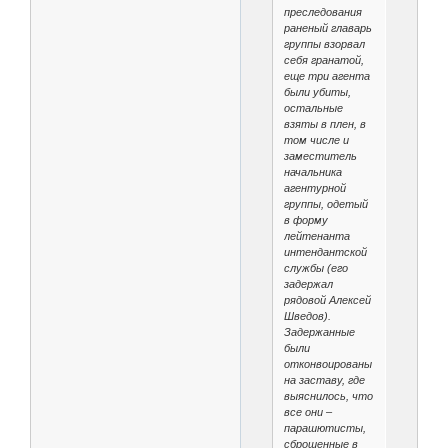
преследования
раненый главарь
группы взорвал
себя гранатой,
еще три агента
были убиты,
остальные
взяты в плен, в
том числе и
заместитель
начальника
агентурной
группы, одетый
в форму
лейтенанта
интендантской
службы (его
задержал
рядовой Алексей
Шведов).
Задержанные
были
отконвоированы
на заставу, где
выяснилось, что
все они –
парашютисты,
сброшенные в