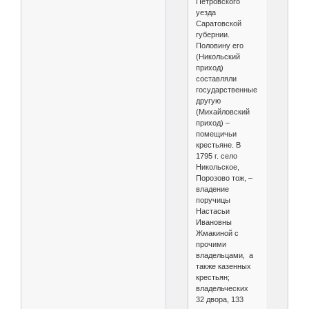
Петровского
уезда
Саратовской
губернии.
Половину его
(Никольский
приход)
составляли
государственные,
другую
(Михайловский
приход) –
помещичьи
крестьяне. В
1795 г. село
Никольское,
Порозово тож, –
владение
поручицы
Настасьи
Ивановны
Жмакиной с
прочими
владельцами, а
также казенных
крестьян;
владельческих
32 двора, 133