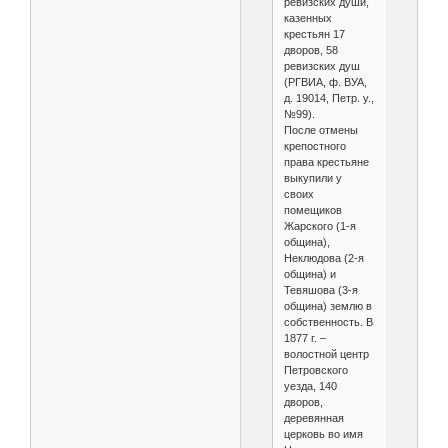
ревизских души,
казенных
крестьян 17
дворов, 58
ревизских душ
(РГВИА, ф. ВУА,
д. 19014, Петр. у.,
№99).
После отмены
крепостного
права крестьяне
выкупили у
своих
помещиков
Жарского (1-я
община),
Неклюдова (2-я
община) и
Тевяшова (3-я
община) землю в
собственность. В
1877 г. –
волостной центр
Петровского
уезда, 140
дворов,
деревянная
церковь во имя