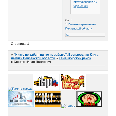
http://voenspez.ru/index.php?
topic=983.0
См. :
1.
Воины-пограничники
Пензенской области
+1
Страница:
1
»
"Никто не забыт, ничто не забыто". Всенародная Книга
памяти Пензенской области.
»
Камешкирский район
»
Бекетов Иван Павлович