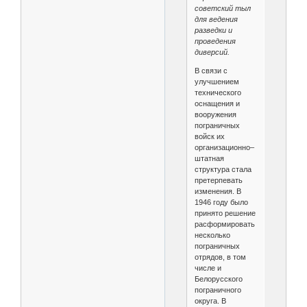
советский тыл
для ведения
разведки и
проведения
диверсий.
В связи с
улучшением
технического
оснащения и
вооружения
пограничных
войск их
организационно–
штатная
структура стала
претерпевать
изменения. В
1946 году было
принято решение
расформировать
несколько
пограничных
отрядов, в том
числе и
Белорусского
пограничного
округа. В