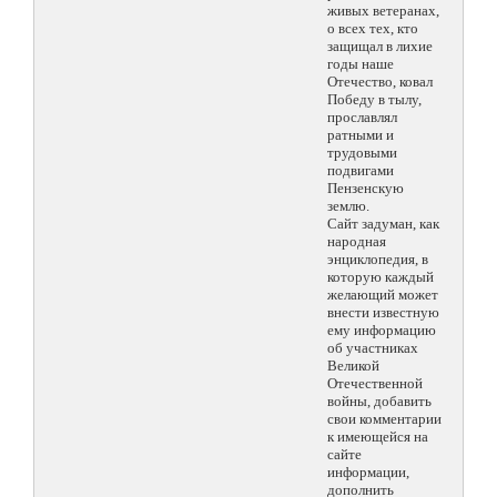
живых ветеранах,
о всех тех, кто
защищал в лихие
годы наше
Отечество, ковал
Победу в тылу,
прославлял
ратными и
трудовыми
подвигами
Пензенскую
землю.
Сайт задуман, как
народная
энциклопедия, в
которую каждый
желающий может
внести известную
ему информацию
об участниках
Великой
Отечественной
войны, добавить
свои комментарии
к имеющейся на
сайте
информации,
дополнить