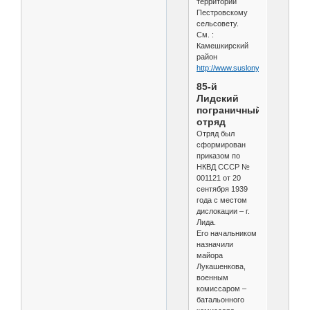
территории
Пестровскому
сельсовету.
См. :
Камешкирский
район
http://www.suslony.ru/Penzagebie
85-й
Лидский
пограничный
отряд
Отряд был
сформирован
приказом по
НКВД СССР №
001121 от 20
сентября 1939
года с местом
дислокации – г.
Лида.
Его начальником
назначили
майора
Лукашенкова,
военным
комиссаром –
батальонного