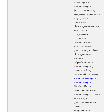
имеющуюся
информацию
фотографиями,
видеоматериалами
и другими
данными.
На каждого воина
заводится
отдельная
страница,
посвященная
конкретному
участнику войны.
Прежде чем
начать
обрабатывать
информацию,
прочитайте,
пожалуйста, тему
-
Как размещать
информацию
.
Любая Ваша
дополнительная
информация очень
важна для
увековечивания
памяти
защитников