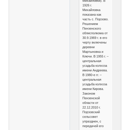
Михайловки). В
1926 г.
Михайловка
показана как
часть с. Порзово.
Решением
Пензенского
облисполкома от
30.9.1969 г. в его
черту включены
деревни
Мартыновка и
Ключи. В 1955 г. –
центральная
усадьба колхоза
имени Андреева.
В 1980-е гг. –
центральная
усадьба колхоза
имени Кирова.
Законом
Пензенской
области от
22.12.2010 г.
Порзовский
сельсовет
упразднен, с
передачей его