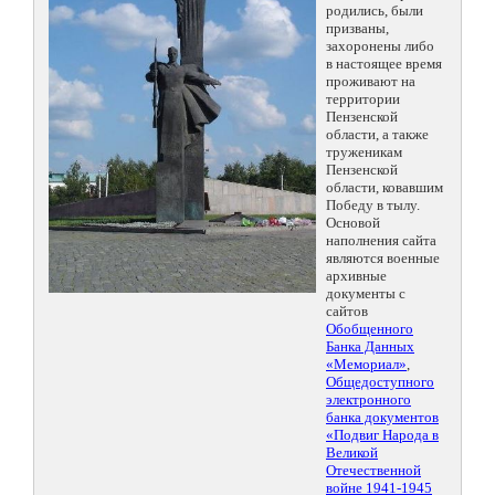
родились, были
призваны,
захоронены либо
в настоящее время
проживают на
территории
Пензенской
области, а также
труженикам
Пензенской
области, ковавшим
Победу в тылу.
Основой
наполнения сайта
являются военные
архивные
документы с
сайтов
Обобщенного
Банка Данных
«Мемориал»
,
Общедоступного
электронного
банка документов
«Подвиг Народа в
Великой
Отечественной
войне 1941-1945