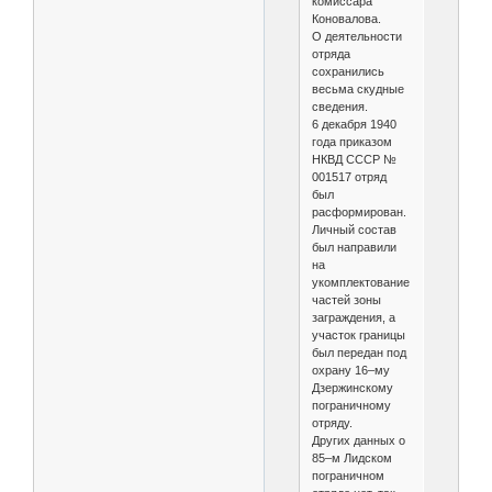
комиссара
Коновалова.
О деятельности
отряда
сохранились
весьма скудные
сведения.
6 декабря 1940
года приказом
НКВД СССР №
001517 отряд
был
расформирован.
Личный состав
был направили
на
укомплектование
частей зоны
заграждения, а
участок границы
был передан под
охрану 16–му
Дзержинскому
пограничному
отряду.
Других данных о
85–м Лидском
пограничном