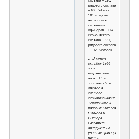
состава – 328,
рядового состава
– 968. 24 мая
1945 года его
численность
составляла:
офицеров – 174,
сержантского
состава – 337,
рядового состава
– 1029 человек.
… В начале
октября 1944
года
пограничный
наряд 12–й
заставы 85–го
отряда в
составе
сержанта Ивана
Заболоцкого и
рядовых Николая
Якимова и
Виктора
Глазарина
обнаружил на
участке границы
шесть