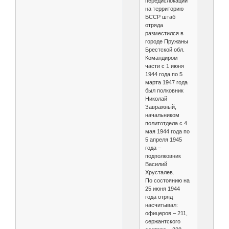
передислокации
на территорию
БССР штаб
отряда
разместился в
городе Пружаны
Брестской обл.
Командиром
части с 1 июня
1944 года по 5
марта 1947 года
был полковник
Николай
Завражный,
начальником
политотдела с 4
мая 1944 года по
5 апреля 1945
года –
подполковник
Василий
Хрусталев.
По состоянию на
25 июня 1944
года отряд
насчитывал:
офицеров – 211,
сержантского