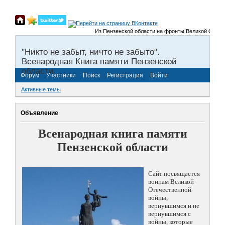
Из Пензенской области на фронты Великой Отечествен
"Никто не забыт, ничто не забыто".
Всенародная Книга памяти Пензенской
области.
Форум
Участники
Поиск
Регистрация
Войти
Активные темы
Объявление
Всенародная книга памяти
Пензенской области
Сайт посвящается
воинам Великой
Отечественной
войны,
вернувшимся и не
вернувшимся с
войны, которые