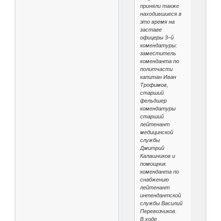
приняли также
находившиеся в
это время на
заставе
офицеры 3–й
комендатуры:
заместитель
коменданта по
политчасти
капитан Иван
Трофимов,
старший
фельдшер
комендатуры
старший
лейтенант
медицинской
службы
Дмитрий
Калашников и
помощник
коменданта по
снабжению
лейтенант
интендантской
службы Василий
Перевозчиков.
В ходе