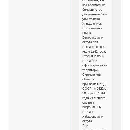
отряде нет, так
как абсолютное
большинство
документов было
уничтожено
Управлением
Пограничных
войск
Белорусского
округа при
отходе в июне–
июле 1941 года.
Вторично 85–й
отряд был
сформирован на
территории
Смоленской
области
приказом НКВД
СССР № 0522 от
30 апреля 1944
года из личного
состава
пограничных
отрядов
Хабаровского
округа.
При