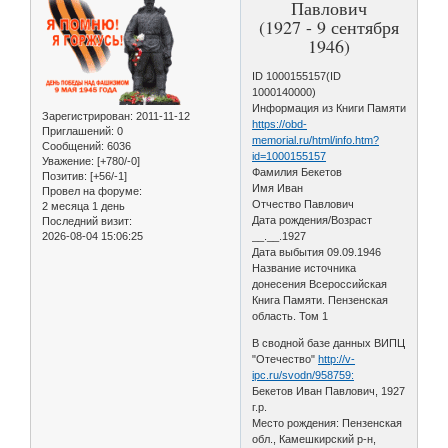
Павлович
(1927 - 9 сентября
1946)
ID 1000155157(ID
1000140000)
Информация из Книги Памяти
Зарегистрирован
: 2011-11-12
https://obd-
Приглашений:
0
memorial.ru/html/info.htm?
Сообщений:
6036
id=1000155157
Уважение:
[+780/-0]
Фамилия Бекетов
Позитив:
[+56/-1]
Имя Иван
Провел на форуме:
Отчество Павлович
2 месяца 1 день
Дата рождения/Возраст
Последний визит:
2026-08-04 15:06:25
__.__.1927
Дата выбытия 09.09.1946
Название источника
донесения Всероссийская
Книга Памяти. Пензенская
область. Том 1
В сводной базе данных ВИПЦ
"Отечество"
http://v-
ipc.ru/svodn/958759:
Бекетов Иван Павлович, 1927
г.р.
Место рождения: Пензенская
обл., Камешкирский р-н,