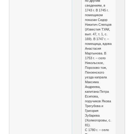
по другим
сведениям, в
1743 г. В 1745 г.
помещиком
показан Сидор
Никитич Слепцов
(Известия ТУАК,
вып. 47, т. 1, с.
169). В 1747 г. –
помещица, вдова
Анастасия
Мартынова. В
1753 г. – село
Никольское,
Порозово тож,
Пензенского
уезда капрала
Максима
Андреева,
капитана Петра
Есипова,
поручиков Якова
Трегубова и
Григория
Зубарева
(Холмогоровы, с.
81).
С 1780 г. – село