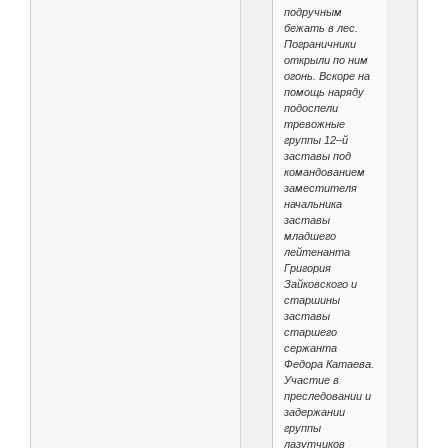
подручным
бежать в лес.
Пограничники
открыли по ним
огонь. Вскоре на
помощь наряду
подоспели
тревожные
группы 12–й
заставы под
командованием
заместителя
начальника
заставы
младшего
лейтенанта
Григория
Зайковского и
старшины
заставы
старшего
сержанта
Федора Катаева.
Участие в
преследовании и
задержании
группы
лазутчиков