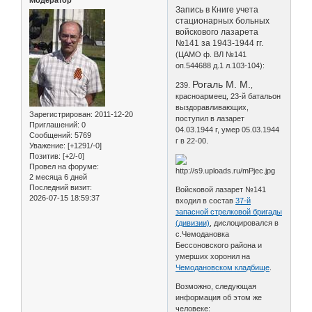
Модератор
Запись в Книге учета
стационарных больных
войскового лазарета
№141 за 1943-1944 гг.
(ЦАМО ф. ВЛ №141
оп.544688 д.1 л.103-104):
Рогаль М. М.
239.
,
красноармеец, 23-й батальон
выздоравливающих,
Зарегистрирован
: 2011-12-20
поступил в лазарет
Приглашений:
0
04.03.1944 г, умер 05.03.1944
Сообщений:
5769
г в 22-00.
Уважение:
[+1291/-0]
Позитив:
[+2/-0]
Провел на форуме:
2 месяца 6 дней
Последний визит:
Войсковой лазарет №141
2026-07-15 18:59:37
входил в состав
37-й
запасной стрелковой бригады
(дивизии)
, дислоцировался в
с.Чемодановка
Бессоновского района и
умерших хоронил на
Чемодановском кладбище
.
Возможно, следующая
информация об этом же
человеке: