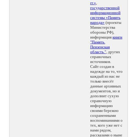
гг.»
,
государственной
информационной
системы «Память
народа»
(проекты
Министерства
обороны РФ),
информация
книги
"Память.
Пензенская
область."
, других
справочных
источников.
Сайт создан в
надежде на то, что
каждый из нас не
только внесёт
данные архивных
документов, но и
дополнит сухую
справочную
информацию
своими бережно
сохраненными
воспоминаниями о
тех, кого уже нет с
нами рядом,
рассказами о ныне