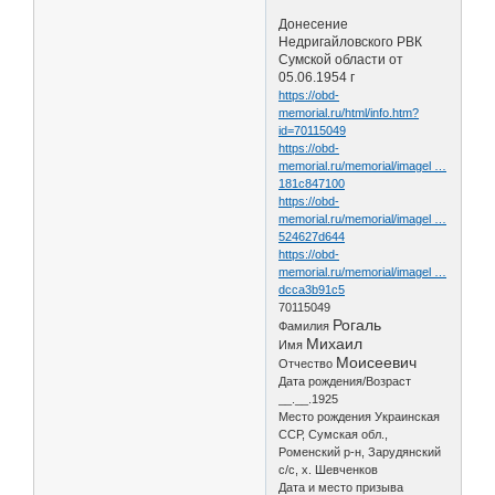
Донесение
Недригайловского РВК
Сумской области от
05.06.1954 г
https://obd-
memorial.ru/html/info.htm?
id=70115049
https://obd-
memorial.ru/memorial/imagel …
181c847100
https://obd-
memorial.ru/memorial/imagel …
524627d644
https://obd-
memorial.ru/memorial/imagel …
dcca3b91c5
70115049
Рогаль
Фамилия
Михаил
Имя
Моисеевич
Отчество
Дата рождения/Возраст
__.__.1925
Место рождения Украинская
ССР, Сумская обл.,
Роменский р-н, Зарудянский
с/с, х. Шевченков
Дата и место призыва