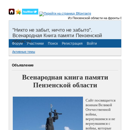
Из Пензенской области на фронты Великой
"Никто не забыт, ничто не забыто".
Всенародная Книга памяти Пензенской
области.
Форум
Участники
Поиск
Регистрация
Войти
Активные темы
Объявление
Всенародная книга памяти
Пензенской области
Сайт посвящается
воинам Великой
Отечественной
войны,
вернувшимся и не
вернувшимся с
войны, которые