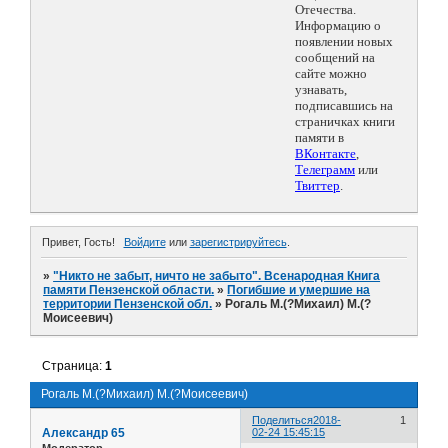
Отечества.
Информацию о
появлении новых
сообщений на
сайте можно
узнавать,
подписавшись на
страничках книги
памяти в
ВКонтакте
,
Телеграмм
или
Твиттер
.
Привет, Гость!
Войдите
или
зарегистрируйтесь
.
»
"Никто не забыт, ничто не забыто". Всенародная Книга
памяти Пензенской области.
»
Погибшие и умершие на
территории Пензенской обл.
»
Рогаль М.(?Михаил) М.(?
Моисеевич)
Страница:
1
Рогаль М.(?Михаил) М.(?Моисеевич)
Поделиться
2018-
1
Александр 65
02-24 15:45:15