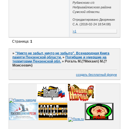
Рубанского с/с
Недригайловского района
Сумской области.
Отредактировано Дворянкин
С.А. (2018-02-24 18:54:08)
+1
Страница:
1
»
"Никто не забыт, ничто не забыто". Всенародная Книга
памяти Пензенской области.
»
Погибшие и умершие на
территории Пензенской обл.
»
Рогаль М.(?Михаил) М.(?
Моисеевич)
создать бесплатный форум