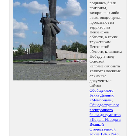
родились, были
призваны,
захоронены либо
в настоящее время
проживают на
территории
Пензенской
области, а также
труженикам
Пензенской
области, ковавшим
Победу в тылу.
Основой
наполнения сайта
являются военные
архивные
документы с
сайтов
Обобщенного
Банка Данных
«Мемориал»
,
Общедоступного
электронного
банка документов
«Подвиг Народа в
Великой
Отечественной
войне 1941-1945