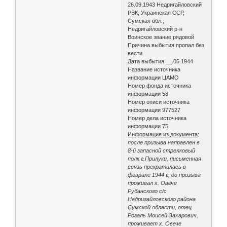
26.09.1943 Недригайловский
РВК, Украинская ССР,
Сумская обл.,
Недригайловский р-н
Воинское звание рядовой
Причина выбытия пропал без
вести
Дата выбытия __.05.1944
Название источника
информации ЦАМО
Номер фонда источника
информации 58
Номер описи источника
информации 977527
Номер дела источника
информации 75
Информация из документа
:
после призыва направлен в
8-й запасной стрелковый
полк г.Прилуки, письменная
связь прекратилась в
феврале 1944 г, до призыва
проживал х. Овече
Рубанского с/с
Недригайловского района
Сумской области, отец
Рогаль Моисей Захарович,
проживает х. Овече