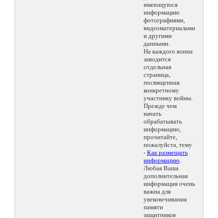
имеющуюся
информацию
фотографиями,
видеоматериалами
и другими
данными.
На каждого воина
заводится
отдельная
страница,
посвященная
конкретному
участнику войны.
Прежде чем
начать
обрабатывать
информацию,
прочитайте,
пожалуйста, тему
-
Как размещать
информацию
.
Любая Ваша
дополнительная
информация очень
важна для
увековечивания
памяти
защитников