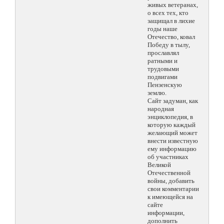
живых ветеранах,
о всех тех, кто
защищал в лихие
годы наше
Отечество, ковал
Победу в тылу,
прославлял
ратными и
трудовыми
подвигами
Пензенскую
землю.
Сайт задуман, как
народная
энциклопедия, в
которую каждый
желающий может
внести известную
ему информацию
об участниках
Великой
Отечественной
войны, добавить
свои комментарии
к имеющейся на
сайте
информации,
дополнить