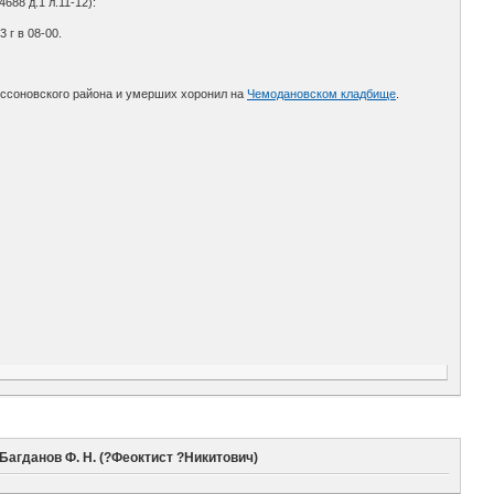
88 д.1 л.11-12):
 г в 08-00.
ессоновского района и умерших хоронил на
Чемодановском кладбище
.
Багданов Ф. Н. (?Феоктист ?Никитович)