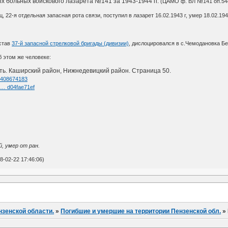
х больных войскового лазарета №141 за 1943-1944 гг.
(ЦАМО ф. ВЛ №141 оп.5446
, 22-я отдельная запасная рота связи, поступил в лазарет 16.02.1943 г, умер 18.02.1943
став
37-й запасной стрелковой бригады (дивизии)
, дислоцировался в с.Чемодановка Б
 этом же человеке:
ть. Каширский район, Нижнедевицкий район. Страница 50.
d=408674183
l … d04fae71ef
й, умер от ран.
-02-22 17:46:06)
нзенской области.
»
Погибшие и умершие на территории Пензенской обл.
»