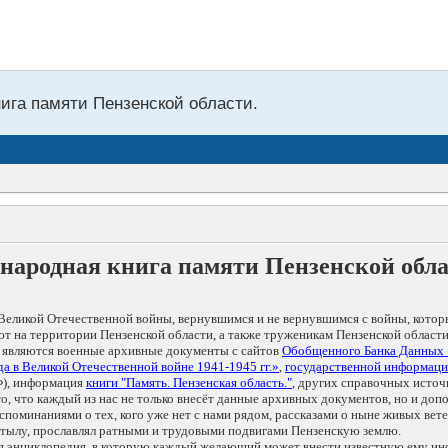
нига памяти Пензенской области.
народная книга памяти Пензенской обл
Великой Отечественной войны, вернувшимся и не вернувшимся с войны, котор
т на территории Пензенской области, а также труженикам Пензенской области
 являются военные архивные документы с сайтов
Обобщенного Банка Данных
а в Великой Отечественной войне 1941-1945 гг.»
,
государственной информаци
), информация
книги "Память. Пензенская область."
, других справочных источ
 то, что каждый из нас не только внесёт данные архивных документов, но и 
оминаниями о тех, кого уже нет с нами рядом, рассказами о ныне живых ветер
в тылу, прославлял ратными и трудовыми подвигами Пензенскую землю.
ая энциклопедия, в которую каждый желающий может внести известную ему и