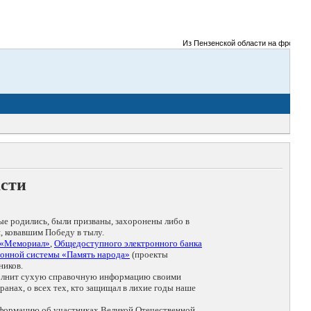
Из Пензенской области на фронты Ве
асти
ые родились, были призваны, захоронены либо в
, ковавшим Победу в тылу.
 «Мемориал»
,
Общедоступного электронного банка
онной системы «Память народа»
(проекты
ников.
дополнит сухую справочную информацию своими
анах, о всех тех, кто защищал в лихие годы наше
нформацию об участниках Великой Отечественной