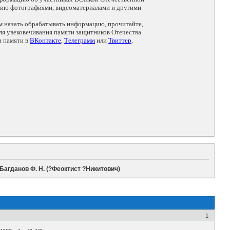
цию фотографиями, видеоматериалами и другими
ем начать обрабатывать информацию, прочитайте,
я увековечивания памяти защитников Отечества.
и памяти в
ВКонтакте
,
Телеграмм
или
Твиттер
.
Багданов Ф. Н. (?Феоктист ?Никитович)
1