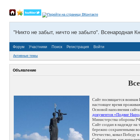
"Никто не забыт, ничто не забыто". Всенародная К
Форум
Участники
Поиск
Регистрация
Войти
Активные темы
Объявление
Все
Сайт посвящается воинам 
настоящее время проживаю
Основой наполнения сайта
документов «Подвиг Народ
Министерства обороны РФ
Сайт создан в надежде на
бережно сохраненными восп
Отечество, ковал Победу 
Сайт задуман, как народн