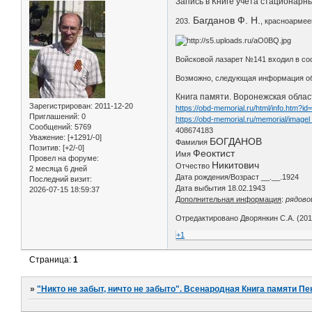
Запись в Книге учета стационарны
Багданов Ф. Н.
203.
, красноармеец
Войсковой лазарет №141 входил в со
Возможно, следующая информация об
Книга памяти. Воронежская облас
Зарегистрирован
: 2011-12-20
https://obd-memorial.ru/html/info.htm?i
Приглашений:
0
https://obd-memorial.ru/memorial/image
Сообщений:
5769
408674183
Уважение:
[+1291/-0]
БОГДАНОВ
Фамилия
Позитив:
[+2/-0]
Феоктист
Имя
Провел на форуме:
Никитович
Отчество
2 месяца 6 дней
Дата рождения/Возраст __.__.1924
Последний визит:
Дата выбытия 18.02.1943
2026-07-15 18:59:37
Дополнительная информация
:
рядово
Отредактировано Дворянкин С.А. (2018
+1
Страница:
1
»
"Никто не забыт, ничто не забыто". Всенародная Книга памяти Пе