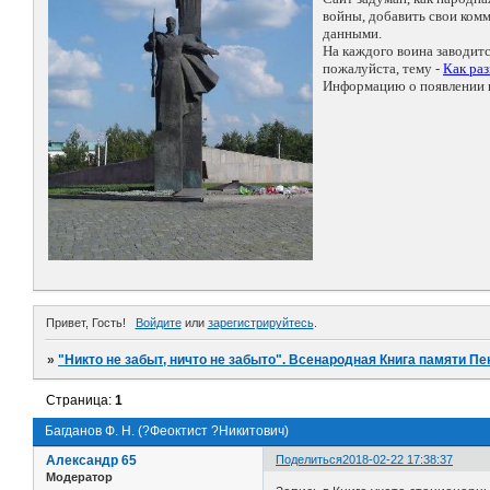
войны, добавить свои ко
данными.
На каждого воина заводит
пожалуйста, тему -
Как ра
Информацию о появлении н
Привет, Гость!
Войдите
или
зарегистрируйтесь
.
»
"Никто не забыт, ничто не забыто". Всенародная Книга памяти Пе
Страница:
1
Багданов Ф. Н. (?Феоктист ?Никитович)
Александр 65
Поделиться
2018-02-22 17:38:37
Модератор