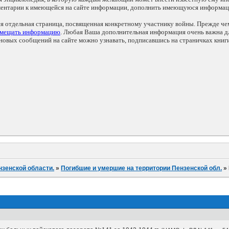
мментарии к имеющейся на сайте информации, дополнить имеющуюся информа
ся отдельная страница, посвященная конкретному участнику войны. Прежде ч
змещать информацию
. Любая Ваша дополнительная информация очень важна дл
овых сообщений на сайте можно узнавать, подписавшись на страничках книг
нзенской области.
»
Погибшие и умершие на территории Пензенской обл.
»