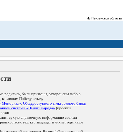
Из Пензенской области на фрон
асти
ые родились, были призваны, захоронены либо в
, ковавшим Победу в тылу.
 «Мемориал»
,
Общедоступного электронного банка
онной системы «Память народа»
(проекты
ников.
дополнит сухую справочную информацию своими
анах, о всех тех, кто защищал в лихие годы наше
нформацию об участниках Великой Отечественной