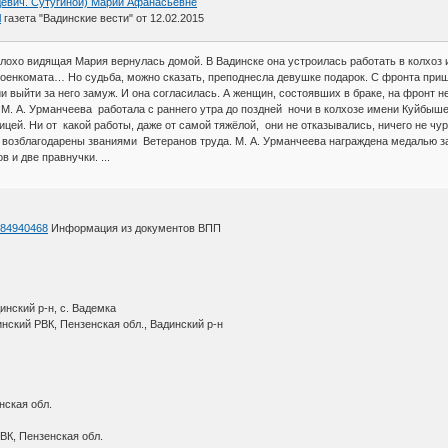
девич. Сутугиной) Марии Афанасьевне
l
газета "Вадинские вести" от 12.02.2015
, плохо видящая Мария вернулась домой. В Вадинске она устроилась работать в колхо
 военкомата… Но судьба, можно сказать, преподнесла девушке подарок. С фронта при
 выйти за него замуж. И она согласилась. А женщин, состоявших в браке, на фронт не
 М. А. Урманчеева работала с раннего утра до поздней ночи в колхозе имени Куйбы
цей. Ни от какой работы, даже от самой тяжёлой, они не отказывались, ничего не чур
возблагодарены званиями Ветеранов труда. М. А. Урманчеева награждена медалью за 
 и две правнучки. ...
d=84940468
Информация из документов ВПП
инский р-н, с. Вадемка
нский РВК, Пензенская обл., Вадинский р-н
нская обл.
ВК, Пензенская обл.