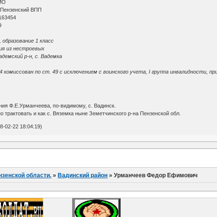
МО
 Пензенский ВПП
163454
9
, образование 1 класс
ия из нестроевых
адемский р-н, с. Вадемка
4 комиссован по ст. 49 с исключением с воинского учета, I группа инвалидности, п
ния Ф.Е.Урманчеева, по-видимому, с. Вадинск.
о трактовать и как с. Вяземка ныне Земетчинского р-на Пензенской обл.
-02-22 18:04:19)
нзенской области.
»
Вадинский район
»
Урманчеев Федор Ефимович