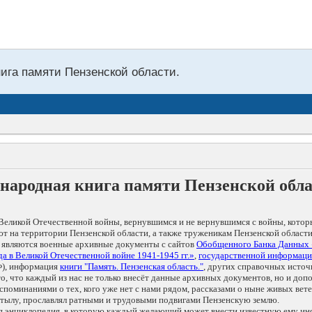
нига памяти Пензенской области.
народная книга памяти Пензенской обл
Великой Отечественной войны, вернувшимся и не вернувшимся с войны, котор
т на территории Пензенской области, а также труженикам Пензенской области
 являются военные архивные документы с сайтов
Обобщенного Банка Данных
а в Великой Отечественной войне 1941-1945 гг.»
,
государственной информаци
), информация
книги "Память. Пензенская область."
, других справочных источ
 то, что каждый из нас не только внесёт данные архивных документов, но и 
оминаниями о тех, кого уже нет с нами рядом, рассказами о ныне живых ветер
в тылу, прославлял ратными и трудовыми подвигами Пензенскую землю.
ая энциклопедия, в которую каждый желающий может внести известную ему и