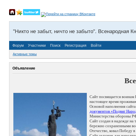
"Никто не забыт, ничто не забыто". Всенародная К
Форум
Участники
Поиск
Регистрация
Войти
Активные темы
Объявление
Все
Сайт посвящается воинам 
настоящее время проживаю
Основой наполнения сайта
документов «Подвиг Народ
Министерства обороны РФ
Сайт создан в надежде на
бережно сохраненными восп
Отечество, ковал Победу 
Сайт задуман, как народн