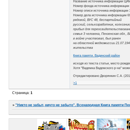
Название источника информации ЦА
Номер фонда источника информации
Номер описи источника информации 
Номер дела источника информации 6
рядовой, ВУС 48, беспартийный
русский, сельхозработник, колхозник
прибыл для переосвидетельствован
семья 3 человека, Пензенская обл., В
в войне участвовал, был ранен
на областной медкомиссии 21.07.194
жительства
Книга памяти. Вадинский район
исходя из текста статьи, место рожде
Хотя "Вадемка Вадемского р-на" можн
Отредактировано Дворянкин С.А. (2018
+1
Страница:
1
»
"Никто не забыт, ничто не забыто". Всенародная Книга памяти Пе