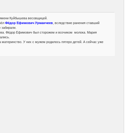
з имени Куйбышева весовщицей.
шёл
Фёдор Ефимович Урманчеев
, вследствие ранения ставший
 забирали.
шева. Фёдор Ефимович был сторожем и возчиком молока. Мария
ались.
материнство. У них с мужем родилось пятеро детей. А сейчас уже