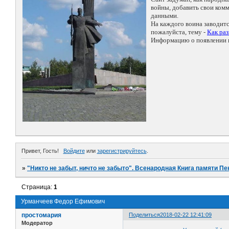
войны, добавить свои ко
данными.
На каждого воина заводит
пожалуйста, тему -
Как ра
Информацию о появлении н
Привет, Гость!
Войдите
или
зарегистрируйтесь
.
»
"Никто не забыт, ничто не забыто". Всенародная Книга памяти Пе
Страница:
1
Урманчеев Федор Ефимович
простомария
Поделиться
2018-02-22 12:41:09
Модератор