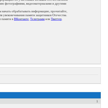
цию фотографиями, видеоматериалами и другими
ем начать обрабатывать информацию, прочитайте,
я увековечивания памяти защитников Отечества.
и памяти в
ВКонтакте
,
Телеграмм
или
Твиттер
.
1