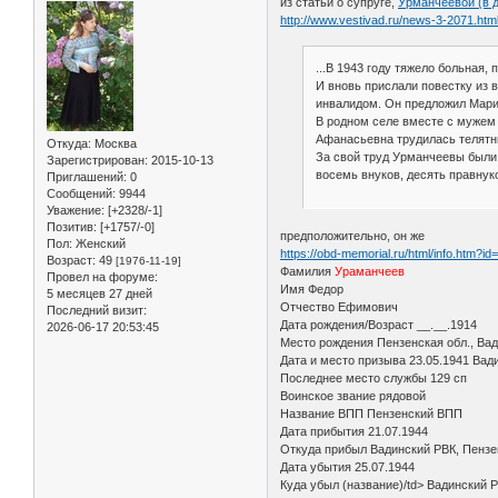
из статьи о супруге,
Урманчеевой (в 
http://www.vestivad.ru/news-3-2071.htm
...В 1943 году тяжело больная
И вновь прислали повестку из
инвалидом. Он предложил Марии
В родном селе вместе с мужем
Афанасьевна трудилась телятни
Откуда:
Москва
За свой труд Урманчеевы были 
Зарегистрирован
: 2015-10-13
восемь внуков, десять правнуков
Приглашений:
0
Сообщений:
9944
Уважение:
[+2328/-1]
Позитив:
[+1757/-0]
предположительно, он же
Пол:
Женский
https://obd-memorial.ru/html/info.htm?i
Возраст:
49
[1976-11-19]
Фамилия
Ураманчеев
Провел на форуме:
Имя Федор
5 месяцев 27 дней
Отчество Ефимович
Последний визит:
Дата рождения/Возраст __.__.1914
2026-06-17 20:53:45
Место рождения Пензенская обл., Вад
Дата и место призыва 23.05.1941 Вади
Последнее место службы 129 сп
Воинское звание рядовой
Название ВПП Пензенский ВПП
Дата прибытия 21.07.1944
Откуда прибыл Вадинский РВК, Пензе
Дата убытия 25.07.1944
Куда убыл (название)/td> Вадинский Р