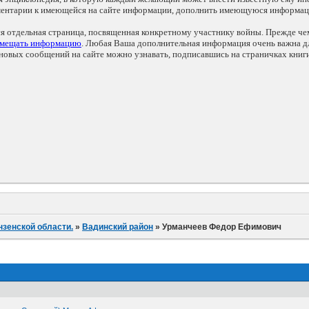
мментарии к имеющейся на сайте информации, дополнить имеющуюся информа
ся отдельная страница, посвященная конкретному участнику войны. Прежде ч
змещать информацию
. Любая Ваша дополнительная информация очень важна дл
овых сообщений на сайте можно узнавать, подписавшись на страничках книг
нзенской области.
»
Вадинский район
»
Урманчеев Федор Ефимович