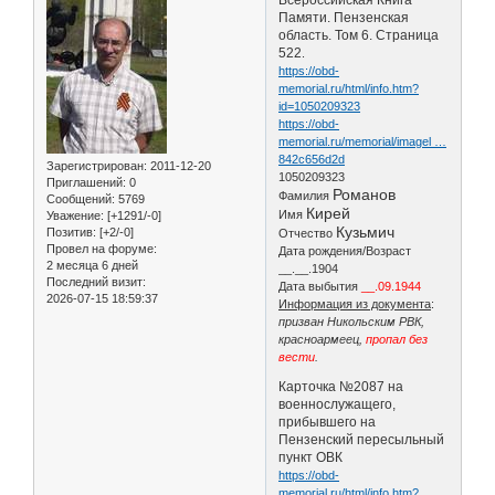
Памяти. Пензенская
область. Том 6. Страница
522
.
https://obd-
memorial.ru/html/info.htm?
id=1050209323
https://obd-
memorial.ru/memorial/imagel …
842c656d2d
Зарегистрирован
: 2011-12-20
1050209323
Приглашений:
0
Романов
Фамилия
Сообщений:
5769
Кирей
Имя
Уважение:
[+1291/-0]
Кузьмич
Позитив:
[+2/-0]
Отчество
Провел на форуме:
Дата рождения/Возраст
2 месяца 6 дней
__.__.1904
Последний визит:
Дата выбытия
__.09.1944
2026-07-15 18:59:37
Информация из документа
:
призван Никольским РВК,
красноармеец,
пропал без
вести
.
Карточка №2087 на
военнослужащего,
прибывшего на
Пензенский пересыльный
пункт ОВК
https://obd-
memorial.ru/html/info.htm?