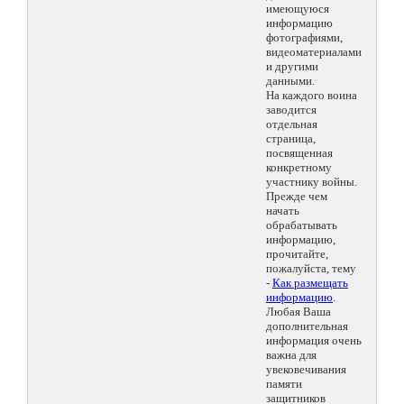
имеющуюся
информацию
фотографиями,
видеоматериалами
и другими
данными.
На каждого воина
заводится
отдельная
страница,
посвященная
конкретному
участнику войны.
Прежде чем
начать
обрабатывать
информацию,
прочитайте,
пожалуйста, тему
-
Как размещать
информацию
.
Любая Ваша
дополнительная
информация очень
важна для
увековечивания
памяти
защитников