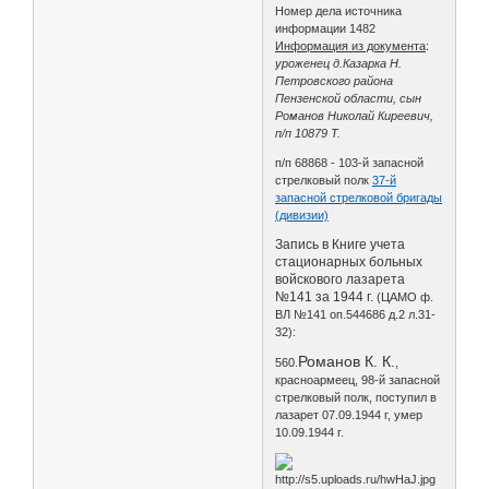
Номер дела источника
информации 1482
Информация из документа
:
уроженец д.Казарка Н.
Петровского района
Пензенской области, сын
Романов Николай Киреевич,
п/п 10879 Т.
п/п 68868 - 103-й запасной
стрелковый полк
37-й
запасной стрелковой бригады
(дивизии)
Запись в Книге учета
стационарных больных
войскового лазарета
№141 за 1944 г.
(ЦАМО ф.
ВЛ №141 оп.544686 д.2 л.31-
32):
Романов К. К.
560.
,
красноармеец, 98-й запасной
стрелковый полк, поступил в
лазарет 07.09.1944 г, умер
10.09.1944 г.