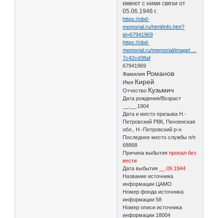
имеют с ними связи от
05.06.1946 г.
https://obd-
memorial.ru/html/info.htm?
id=67941969
https://obd-
memorial.ru/memorial/imagel …
7c42cd38af
67941969
Романов
Фамилия
Кирей
Имя
Кузьмич
Отчество
Дата рождения/Возраст
__.__.1904
Дата и место призыва Н.-
Петровский РВК, Пензенская
обл., Н.-Петровский р-н
Последнее место службы п/п
68868
Причина выбытия
пропал без
вести
Дата выбытия
__.09.1944
Название источника
информации ЦАМО
Номер фонда источника
информации 58
Номер описи источника
информации 18004