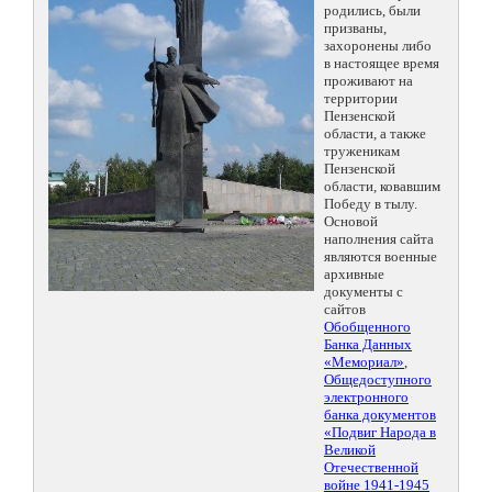
родились, были
призваны,
захоронены либо
в настоящее время
проживают на
территории
Пензенской
области, а также
труженикам
Пензенской
области, ковавшим
Победу в тылу.
Основой
наполнения сайта
являются военные
архивные
документы с
сайтов
Обобщенного
Банка Данных
«Мемориал»
,
Общедоступного
электронного
банка документов
«Подвиг Народа в
Великой
Отечественной
войне 1941-1945