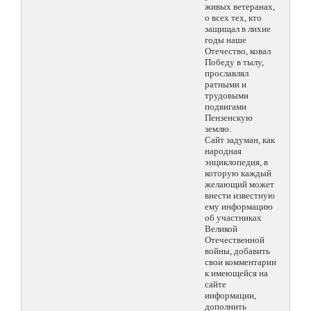
живых ветеранах,
о всех тех, кто
защищал в лихие
годы наше
Отечество, ковал
Победу в тылу,
прославлял
ратными и
трудовыми
подвигами
Пензенскую
землю.
Сайт задуман, как
народная
энциклопедия, в
которую каждый
желающий может
внести известную
ему информацию
об участниках
Великой
Отечественной
войны, добавить
свои комментарии
к имеющейся на
сайте
информации,
дополнить