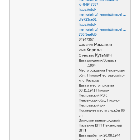
id=84947357
https://obd-
memorial.ru/memorial/imagel …
dfe723ce01
https://obd-
memorial.ru/memorial/imagel …
736f3ea9d5
84947357
Романов
Фамилия
Кирилл
Имя
Кузьмич
Отчество
Дата рождения/Возраст
__.__.1904
Место рождения Пензенская
обл., Николо-Пестравский р-
н, с. Казарка
Дата и место призыва
03.11.1941 Николо-
Пестравский РВК,
Пензенская обл., Николо-
Пестравский р-н
Последнее место службы 86
сп
Воинское звание рядовой
Название ВПП Пензенский
ВПП
Дата прибытия 20.08.1944