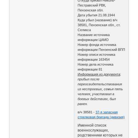
Откуда прибыл Николо-
Пестравский РВК,
Пензенская обл.
Дата убытия 21.08.1944
Куда убыл (название) в/ч
38581, Пензенская обл., ст.
Селикса
Название источника
информации ЦАМО
Номер фонда источника
информации Пензенский ВПП
Номер описи источника
информации 163454
Номер дела источника
информации 81
Информация из документа
:
прибыл после
переосвидетельствования
из нестроевых, семья пять
человек, участвовал в
боевых действиях, был
ранен.
в/ч 38581 -
37-я запасная
стрелковая бригада (дивизия)
Именной список
военнослужащих,
родственники которых не