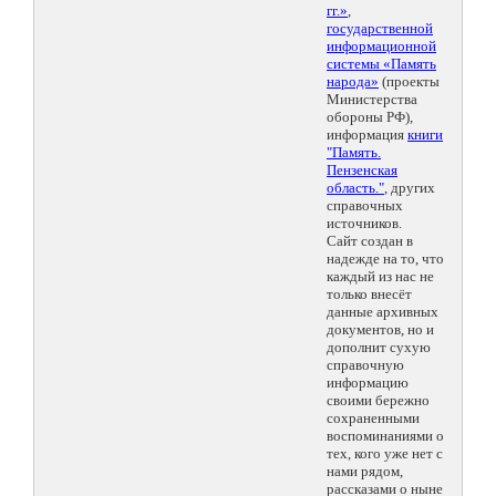
гг.»
,
государственной
информационной
системы «Память
народа»
(проекты
Министерства
обороны РФ),
информация
книги
"Память.
Пензенская
область."
, других
справочных
источников.
Сайт создан в
надежде на то, что
каждый из нас не
только внесёт
данные архивных
документов, но и
дополнит сухую
справочную
информацию
своими бережно
сохраненными
воспоминаниями о
тех, кого уже нет с
нами рядом,
рассказами о ныне