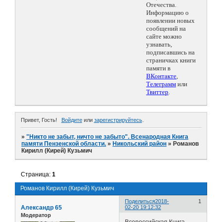
Отечества.
Информацию о
появлении новых
сообщений на
сайте можно
узнавать,
подписавшись на
страничках книги
памяти в
ВКонтакте
,
Телеграмм
или
Твиттер
.
Привет, Гость!
Войдите
или
зарегистрируйтесь
.
»
"Никто не забыт, ничто не забыто". Всенародная Книга
памяти Пензенской области.
»
Никольский район
»
Романов
Кирилл (Кирей) Кузьмич
Страница:
1
Романов Кирилл (Кирей) Кузьмич
Поделиться
2018-
1
Александр 65
02-20 19:12:32
Модератор
Всероссийская Книга