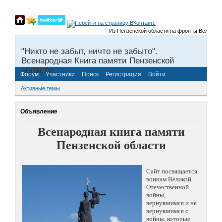
Из Пензенской области на фронты Великой Оте
"Никто не забыт, ничто не забыто".
Всенародная Книга памяти Пензенской
области.
Форум
Участники
Поиск
Регистрация
Войти
Активные темы
Объявление
Всенародная книга памяти
Пензенской области
Сайт посвящается
воинам Великой
Отечественной
войны,
вернувшимся и не
вернувшимся с
войны, которые