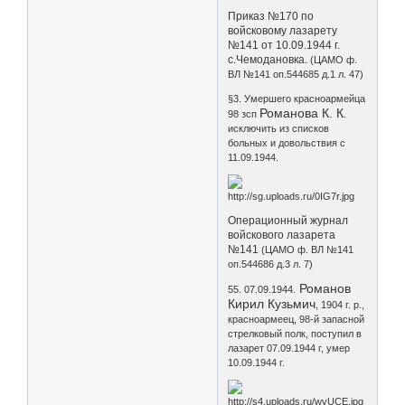
Приказ №170 по
войсковому лазарету
№141 от 10.09.1944 г.
с.Чемодановка
. (ЦАМО ф.
ВЛ №141 оп.544685 д.1 л. 47)
§3. Умершего красноармейца
Романова К. К
98 зсп
.
исключить из списков
больных и довольствия с
11.09.1944.
Операционный журнал
войскового лазарета
№141
(ЦАМО ф. ВЛ №141
оп.544686 д.3 л. 7)
Романов
55. 07.09.1944.
Кирил Кузьмич
, 1904 г. р.,
красноармеец, 98-й запасной
стрелковый полк, поступил в
лазарет 07.09.1944 г, умер
10.09.1944 г.