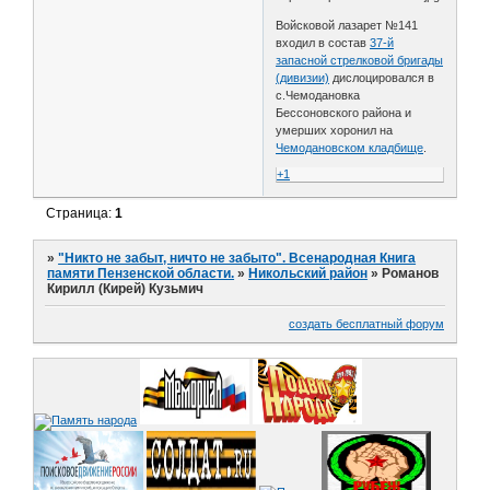
Войсковой лазарет №141
входил в состав
37-й
запасной стрелковой бригады
(дивизии)
дислоцировался в
с.Чемодановка
Бессоновского района и
умерших хоронил на
Чемодановском кладбище
.
+1
Страница:
1
»
"Никто не забыт, ничто не забыто". Всенародная Книга
памяти Пензенской области.
»
Никольский район
»
Романов
Кирилл (Кирей) Кузьмич
создать бесплатный форум