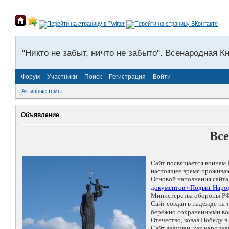
"Никто не забыт, ничто не забыто". Всенародная К
Форум
Участники
Поиск
Регистрация
Войти
Активные темы
Объявление
Все
Сайт посвящается воинам 
настоящее время проживаю
Основой наполнения сайта
документов «Подвиг Народ
Министерства обороны РФ
Сайт создан в надежде на
бережно сохраненными восп
Отечество, ковал Победу 
Сайт задуман, как народн