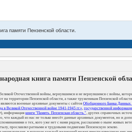
нига памяти Пензенской области.
народная книга памяти Пензенской обл
Великой Отечественной войны, вернувшимся и не вернувшимся с войны, котор
т на территории Пензенской области, а также труженикам Пензенской области
 являются военные архивные документы с сайтов
Обобщенного Банка Данных
а в Великой Отечественной войне 1941-1945 гг.»
,
государственной информаци
), информация
книги "Память. Пензенская область."
, других справочных источ
 то, что каждый из нас не только внесёт данные архивных документов, но и 
оминаниями о тех, кого уже нет с нами рядом, рассказами о ныне живых ветер
в тылу, прославлял ратными и трудовыми подвигами Пензенскую землю.
ая энциклопедия, в которую каждый желающий может внести известную ему и