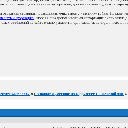
мментарии к имеющейся на сайте информации, дополнить имеющуюся информа
ся отдельная страница, посвященная конкретному участнику войны. Прежде ч
змещать информацию
. Любая Ваша дополнительная информация очень важна дл
овых сообщений на сайте можно узнавать, подписавшись на страничках книг
нзенской области.
»
Погибшие и умершие на территории Пензенской обл.
»