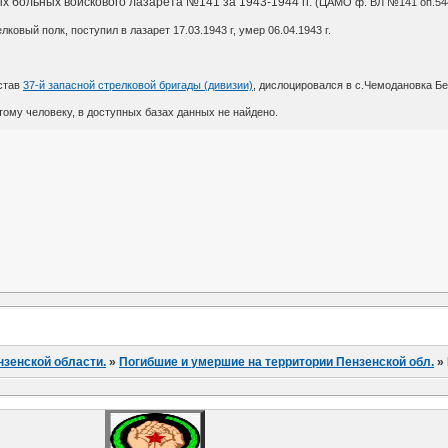
х больных войскового лазарета №141 за 1943-1944 гг.
(ЦАМО ф. ВЛ №141 оп.5446
елковый полк, поступил в лазарет 17.03.1943 г, умер 06.04.1943 г.
став
37-й запасной стрелковой бригады (дивизии)
, дислоцировался в с.Чемодановка Б
ому человеку, в доступных базах данных не найдено.
нзенской области.
»
Погибшие и умершие на территории Пензенской обл.
»