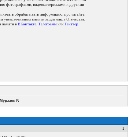
цию фотографиями, видеоматериалами и другими
ем начать обрабатывать информацию, прочитайте,
я увековечивания памяти защитников Отечества.
и памяти в
ВКонтакте
,
Телеграмм
или
Твиттер
.
Мурзаев Р.
1