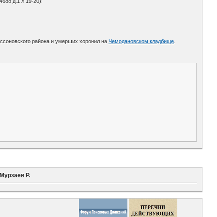
88 д.1 л.19-20):
ессоновского района и умерших хоронил на
Чемодановском кладбище
.
Мурзаев Р.