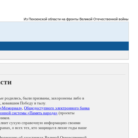
Из Пензенской области на фронты Великой Отечественной войны было при
асти
ые родились, были призваны, захоронены либо в
, ковавшим Победу в тылу.
 «Мемориал»
,
Общедоступного электронного банка
онной системы «Память народа»
(проекты
ников.
дополнит сухую справочную информацию своими
анах, о всех тех, кто защищал в лихие годы наше
нформацию об участниках Великой Отечественной