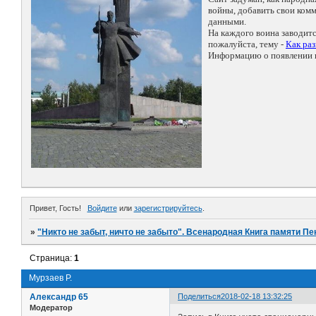
войны, добавить свои ко
данными.
На каждого воина заводит
пожалуйста, тему -
Как ра
Информацию о появлении н
Привет, Гость!
Войдите
или
зарегистрируйтесь
.
»
"Никто не забыт, ничто не забыто". Всенародная Книга памяти Пе
Страница:
1
Мурзаев Р.
Александр 65
Поделиться
2018-02-18 13:32:25
Модератор