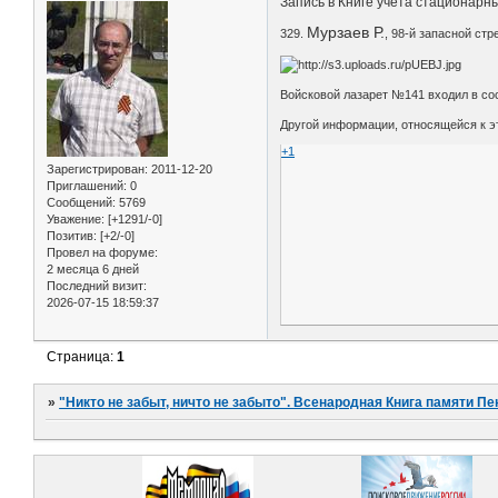
Запись в Книге учета стационарны
Мурзаев Р.
329.
, 98-й запасной стр
Войсковой лазарет №141 входил в со
Другой информации, относящейся к эт
+1
Зарегистрирован
: 2011-12-20
Приглашений:
0
Сообщений:
5769
Уважение:
[+1291/-0]
Позитив:
[+2/-0]
Провел на форуме:
2 месяца 6 дней
Последний визит:
2026-07-15 18:59:37
Страница:
1
»
"Никто не забыт, ничто не забыто". Всенародная Книга памяти Пе