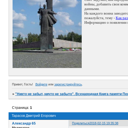
войны, добавить свои ко
данными.
На каждого воина заводит
пожалуйста, тему -
Как ра
Информацию о появлении н
Привет, Гость!
Войдите
или
зарегистрируйтесь
.
»
"Никто не забыт, ничто не забыто". Всенародная Книга памяти Пе
Страница:
1
Тарасов Дмитрий Егорович
Александр 65
Поделиться
2018-02-15 19:35:38
Модератор