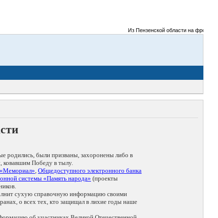
Из Пензенской области на фронты Вел
асти
ые родились, были призваны, захоронены либо в
, ковавшим Победу в тылу.
 «Мемориал»
,
Общедоступного электронного банка
онной системы «Память народа»
(проекты
ников.
дополнит сухую справочную информацию своими
анах, о всех тех, кто защищал в лихие годы наше
нформацию об участниках Великой Отечественной