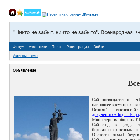
"Никто не забыт, ничто не забыто". Всенародная К
Форум
Участники
Поиск
Регистрация
Войти
Активные темы
Объявление
Все
Сайт посвящается воинам 
настоящее время проживаю
Основой наполнения сайта
документов «Подвиг Народ
Министерства обороны РФ
Сайт создан в надежде на
бережно сохраненными восп
Отечество, ковал Победу 
Сайт задуман, как народн