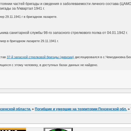
оянии частей бригады и сведения о заболеваемости личного состава (ЦАМО, ф.
гады за IVквартал 1941 г.
мер 29.11.1941 г в бригадном лазарете.
ника санитарной службы 98-го запасного стрелкового полка от 04.01.1942 г.
мер в бригадном лазарете 29.11.1941 г.
став
37-й запасной стрелковой бригады (дивизии)
дислоцировался в с.Чемодановка Бе
щихся с этому человеку, в доступных базах данных не найдено.
нзенской области.
»
Погибшие и умершие на территории Пензенской обл.
»