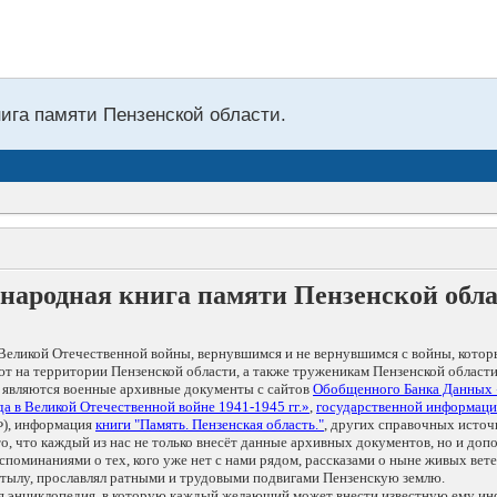
нига памяти Пензенской области.
народная книга памяти Пензенской обл
Великой Отечественной войны, вернувшимся и не вернувшимся с войны, котор
т на территории Пензенской области, а также труженикам Пензенской области
 являются военные архивные документы с сайтов
Обобщенного Банка Данных
а в Великой Отечественной войне 1941-1945 гг.»
,
государственной информаци
), информация
книги "Память. Пензенская область."
, других справочных источ
 то, что каждый из нас не только внесёт данные архивных документов, но и 
оминаниями о тех, кого уже нет с нами рядом, рассказами о ныне живых ветер
в тылу, прославлял ратными и трудовыми подвигами Пензенскую землю.
ая энциклопедия, в которую каждый желающий может внести известную ему и