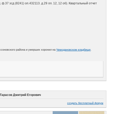
37 зсд (8241) оп.432113. д.29 лл. 12, 12 об). Квартальный отчет
ссоновского района и умерших хоронил на
Чемодановском кладбище
.
Тарасов Дмитрий Егорович
создать бесплатный форум