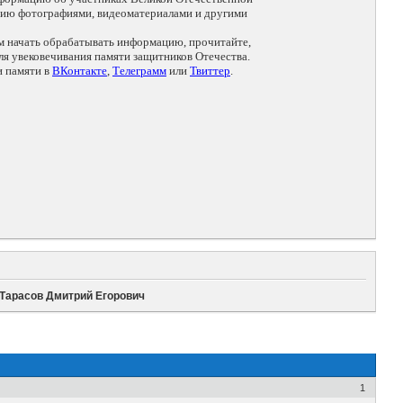
цию фотографиями, видеоматериалами и другими
ем начать обрабатывать информацию, прочитайте,
я увековечивания памяти защитников Отечества.
и памяти в
ВКонтакте
,
Телеграмм
или
Твиттер
.
Тарасов Дмитрий Егорович
1