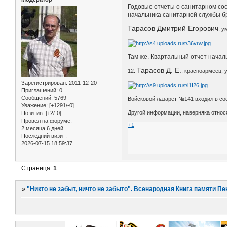
Годовые отчеты о санитарном сост
начальника санитарной службы бри
Тарасов Дмитрий Егорович
, у
Там же. Квартальный отчет началь
Тарасов Д. Е.
12.
, красноармеец, у
Зарегистрирован
: 2011-12-20
Приглашений:
0
Сообщений:
5769
Войсковой лазарет №141 входил в со
Уважение:
[+1291/-0]
Другой информации, наверняка относя
Позитив:
[+2/-0]
Провел на форуме:
+1
2 месяца 6 дней
Последний визит:
2026-07-15 18:59:37
Страница:
1
»
"Никто не забыт, ничто не забыто". Всенародная Книга памяти Пе