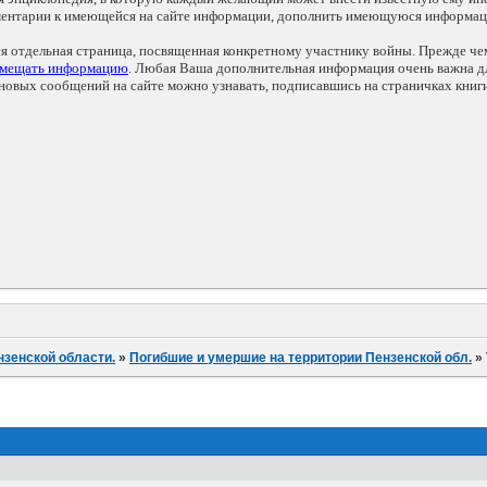
мментарии к имеющейся на сайте информации, дополнить имеющуюся информа
ся отдельная страница, посвященная конкретному участнику войны. Прежде ч
змещать информацию
. Любая Ваша дополнительная информация очень важна дл
овых сообщений на сайте можно узнавать, подписавшись на страничках книг
нзенской области.
»
Погибшие и умершие на территории Пензенской обл.
»