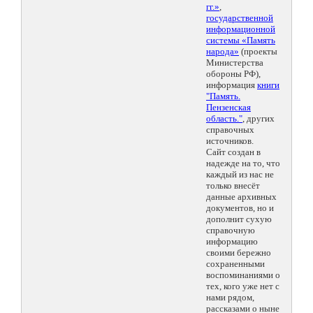
гг.»
,
государственной
информационной
системы «Память
народа»
(проекты
Министерства
обороны РФ),
информация
книги
"Память.
Пензенская
область."
, других
справочных
источников.
Сайт создан в
надежде на то, что
каждый из нас не
только внесёт
данные архивных
документов, но и
дополнит сухую
справочную
информацию
своими бережно
сохраненными
воспоминаниями о
тех, кого уже нет с
нами рядом,
рассказами о ныне