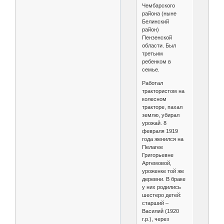
Чембарского
района (ныне
Белинский
район)
Пензенской
области. Был
третьим
ребенком в
семье.
Работал
трактористом на
колесном
тракторе, пахал
землю, убирал
урожай. 8
февраля 1919
года женился на
Пелагее
Григорьевне
Артемовой,
уроженке той же
деревни. В браке
у них родились
шестеро детей:
старший –
Василий (1920
г.р.), через