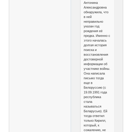
Антонина
Александровна
обнаружила, что
в ней
неправильно
указан год
рождения её
предка. Именно с
этого началась
долгая история
поиска и
восстановления
достоверной
информации об
участнике войны.
Она написала
письмо тогда
еще в
Белоруссию (с
19.09.1991 года
республика
стала
называться
Беларусью). Ей
тогда ответил
только Кирилл,
который, к
сожалению, не