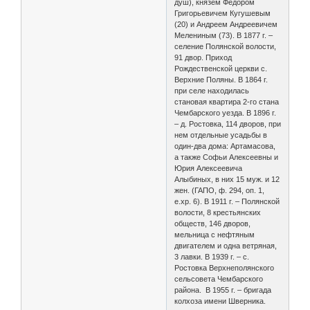
душ), князем Федором
Григорьевичем Кугушевым
(20) и Андреем Андреевичем
Мелениным (73). В 1877 г. –
селение Полянской волости,
91 двор. Приход
Рождественской церкви с.
Верхние Поляны. В 1864 г.
при селе находилась
становая квартира 2-го стана
Чембарского уезда. В 1896 г.
– д. Ростовка, 114 дворов, при
нем отдельные усадьбы в
один-два дома: Артамасова,
а также Софьи Алексеевны и
Юрия Алексеевича
Алыбиных, в них 15 муж. и 12
жен. (ГАПО, ф. 294, оп. 1,
е.хр. 6). В 1911 г. – Полянской
волости, 8 крестьянских
обществ, 146 дворов,
мельница с нефтяным
двигателем и одна ветряная,
3 лавки. В 1939 г. – с.
Ростовка Верхнеполянского
сельсовета Чембарского
района. В 1955 г. – бригада
колхоза имени Шверника.