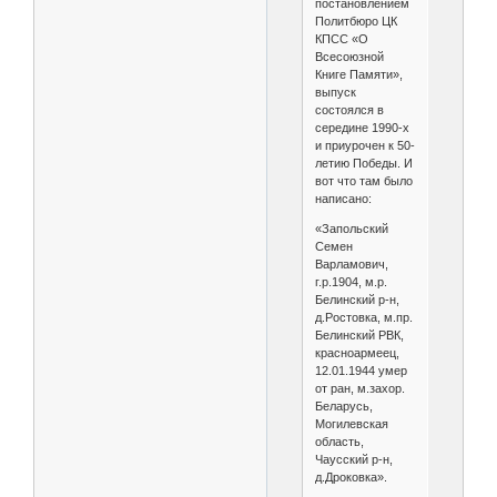
постановлением
Политбюро ЦК
КПСС «О
Всесоюзной
Книге Памяти»,
выпуск
состоялся в
середине 1990-х
и приурочен к 50-
летию Победы. И
вот что там было
написано:
«Запольский
Семен
Варламович,
г.р.1904, м.р.
Белинский р-н,
д.Ростовка, м.пр.
Белинский РВК,
красноармеец,
12.01.1944 умер
от ран, м.захор.
Беларусь,
Могилевская
область,
Чаусский р-н,
д.Дроковка».