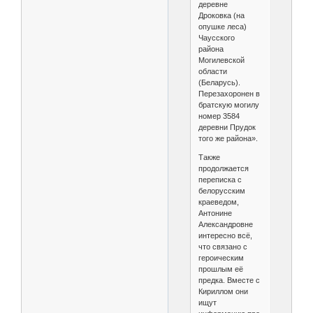
деревне
Дроковка (на
опушке леса)
Чаусского
района
Могилевской
области
(Беларусь).
Перезахоронен в
братскую могилу
номер 3584
деревни Прудок
того же района».
Также
продолжается
переписка с
белорусским
краеведом,
Антонине
Александровне
интересно всё,
что связано с
героическим
прошлым её
предка. Вместе с
Кириллом они
ищут