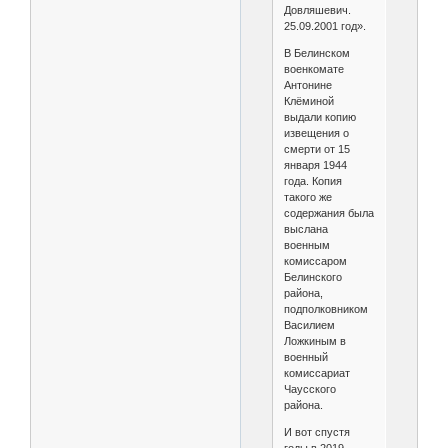
Довляшевич.
25.09.2001 год».
В Белинском
военкомате
Антонине
Клёминой
выдали копию
извещения о
смерти от 15
января 1944
года. Копия
такого же
содержания была
выслана
военным
комиссаром
Белинского
района,
подполковником
Василием
Ложкиным в
военный
комиссариат
Чаусского
района.
И вот спустя