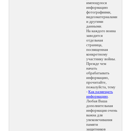
имеющуюся
информацию
фотографиями,
видеоматериалами
и другими
данными.
На каждого воина
заводится
отдельная
страница,
посвященная
конкретному
участнику войны.
Прежде чем
начать
обрабатывать
информацию,
прочитайте,
пожалуйста, тему
-
Как размещать
информацию
.
Любая Ваша
дополнительная
информация очень
важна для
увековечивания
памяти
защитников