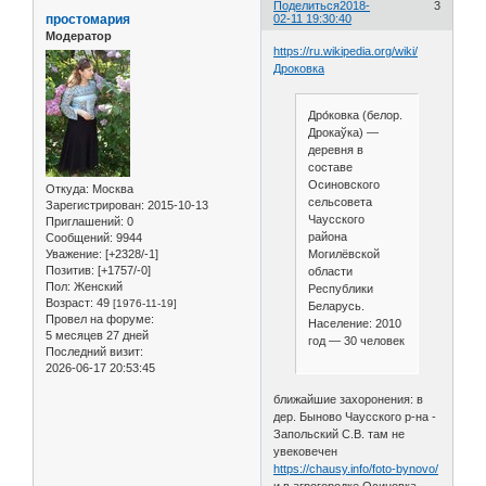
Поделиться
2018-
3
простомария
02-11 19:30:40
Модератор
https://ru.wikipedia.org/wiki/
Дроковка
Дро́ковка (белор.
Дрокаўка) —
деревня в
составе
Осиновского
Откуда:
Москва
сельсовета
Зарегистрирован
: 2015-10-13
Чаусского
Приглашений:
0
района
Сообщений:
9944
Уважение:
[+2328/-1]
Могилёвской
Позитив:
[+1757/-0]
области
Пол:
Женский
Республики
Возраст:
49
[1976-11-19]
Беларусь.
Провел на форуме:
Население: 2010
5 месяцев 27 дней
год — 30 человек
Последний визит:
2026-06-17 20:53:45
ближайшие захоронения: в
дер. Быново Чаусского р-на -
Запольский С.В. там не
увековечен
https://chausy.info/foto-bynovo/