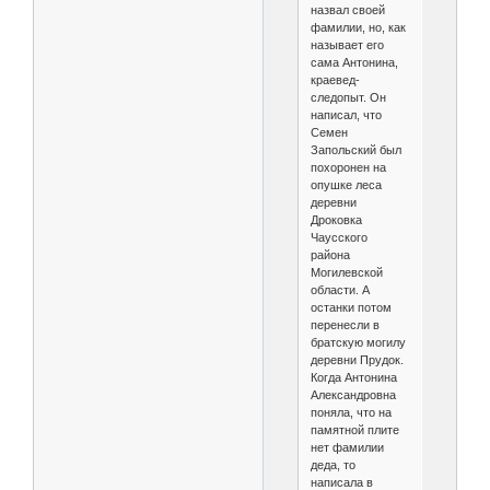
назвал своей
фамилии, но, как
называет его
сама Антонина,
краевед-
следопыт. Он
написал, что
Семен
Запольский был
похоронен на
опушке леса
деревни
Дроковка
Чаусского
района
Могилевской
области. А
останки потом
перенесли в
братскую могилу
деревни Прудок.
Когда Антонина
Александровна
поняла, что на
памятной плите
нет фамилии
деда, то
написала в