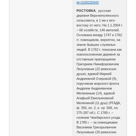
id=1100220343
РОСТОВКА
, русская
деревня Верхнеполянского
сельсовета, в 1 км к юго-
востоку от него. На 1.1.2004 г.
– 66 хозяйств, 146 жителей.
Основана между 1747 и 1762
гг. помещиком, вероятно, на
земле бывших служилых
людей. В 1762 г. показана как
новопоселенная деревня за
отставным прапорщиком
Григорием Никифоровичем
Лизуновым (22 ревизских
души), вдовой Марией
Андреевной Озеровой (9),
поручиком морского флота
Андреем Андреевичем
Мелениным (14), вдовой
Агафьей Емельяновной
Мелениной (11 душ) (РГАДА,
ф. 350, оп. 2, е. хр. 568, лл.
275-287 об.). С 1780 г. –
селение Чембарского уезда.
В 1785 г. – за помещиками
Василием Григорьевичем
Лизуновым (20 ревизских