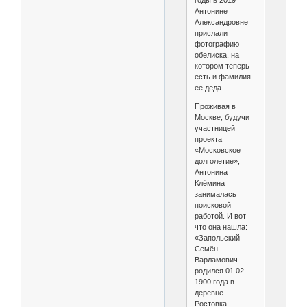
годы в 2019
Антонине
Александровне
прислали
фотографию
обелиска, на
котором теперь
есть и фамилия
ее деда.
Проживая в
Москве, будучи
участницей
проекта
«Московское
долголетие»,
Антонина
Клёмина
занималась
поисковой
работой. И вот
что она нашла:
«Запольский
Семён
Варламович
родился 01.02
1900 года в
деревне
Ростовка