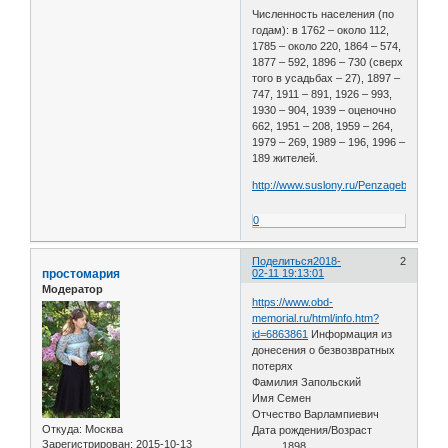
Численность населения (по
годам): в 1762 – около 112,
1785 – около 220, 1864 – 574,
1877 – 592, 1896 – 730 (сверх
того в усадьбах – 27), 1897 –
747, 1911 – 891, 1926 – 993,
1930 – 904, 1939 – оценочно
662, 1951 – 208, 1959 – 264,
1979 – 269, 1989 – 196, 1996 –
189 жителей.
http://www.suslony.ru/Penzagebiet/belin
0
Поделиться
2018-
2
простомария
02-11 19:13:01
Модератор
https://www.obd-
memorial.ru/html/info.htm?
id=6863861
Информация из
донесения о безвозвратных
потерях
Фамилия Запольский
Имя Семен
Отчество Варлампиевич
Откуда:
Москва
Дата рождения/Возраст
Зарегистрирован
: 2015-10-13
__.__.1898