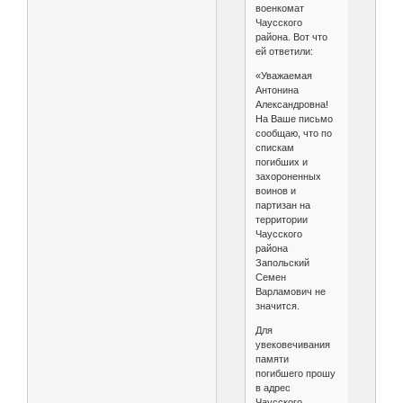
военкомат
Чаусского
района. Вот что
ей ответили:
«Уважаемая
Антонина
Александровна!
На Ваше письмо
сообщаю, что по
спискам
погибших и
захороненных
воинов и
партизан на
территории
Чаусского
района
Запольский
Семен
Варламович не
значится.
Для
увековечивания
памяти
погибшего прошу
в адрес
Чаусского