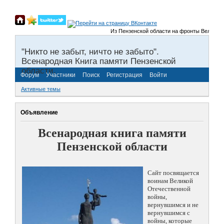
Из Пензенской области на фронты Великой Отече
"Никто не забыт, ничто не забыто".
Всенародная Книга памяти Пензенской
области.
Форум
Участники
Поиск
Регистрация
Войти
Активные темы
Объявление
Всенародная книга памяти
Пензенской области
Сайт посвящается
воинам Великой
Отечественной
войны,
вернувшимся и не
вернувшимся с
войны, которые