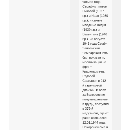
четыре года
Серафим, потом
Николай (1927
г.р.) и Иван (1930
г.р.), и самые
младшие Лидия
(1939 г.р.) и
Валентина (1940
г.р.). 28 августа
1941 года Семён
Запольский
Чембарским РВК
был призван по
мобилизации на
фронт.
Красноармеец.
Рядовой.
Сражался в 212-
й стрелковой
дивизии. В боях
за Белоруссию
получил ранение
в грудь, поступил
в 379-й
медсанбат, где от
ран и скончался
12.01.1944 года.
Похоронен был в