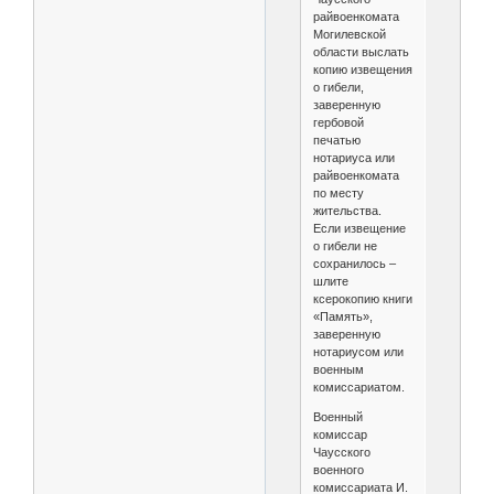
райвоенкомата
Могилевской
области выслать
копию извещения
о гибели,
заверенную
гербовой
печатью
нотариуса или
райвоенкомата
по месту
жительства.
Если извещение
о гибели не
сохранилось –
шлите
ксерокопию книги
«Память»,
заверенную
нотариусом или
военным
комиссариатом.
Военный
комиссар
Чаусского
военного
комиссариата И.