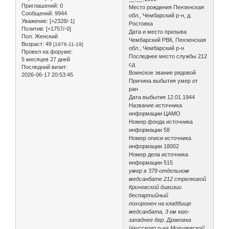
Приглашений:
0
Место рождения Пензенская
Сообщений:
9944
обл., Чембарский р-н, д.
Уважение:
[+2328/-1]
Ростовка
Позитив:
[+1757/-0]
Дата и место призыва
Пол:
Женский
Чембарский РВК, Пензенская
Возраст:
49
[1976-11-19]
обл., Чембарский р-н
Провел на форуме:
Последнее место службы 212
5 месяцев 27 дней
сд
Последний визит:
Воинское звание рядовой
2026-06-17 20:53:45
Причина выбытия умер от
ран
Дата выбытия 12.01.1944
Название источника
информации ЦАМО
Номер фонда источника
информации 58
Номер описи источника
информации 18002
Номер дела источника
информации 515
умер в 379 отдельном
медсанбате 212 стрелковой
Кричевской дивизии
беспартийный
похоронен на кладбище
медсанбата, 3 км юго-
западнее дер. Драковка
Чаусского р-на Могилевской