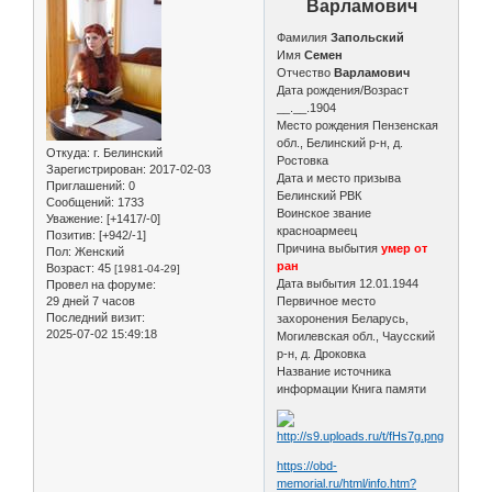
Варламович
Фамилия
Запольский
Имя
Семен
Отчество
Варламович
Дата рождения/Возраст
__.__.1904
Место рождения Пензенская
обл., Белинский р-н, д.
Откуда:
г. Белинский
Ростовка
Зарегистрирован
: 2017-02-03
Дата и место призыва
Приглашений:
0
Белинский РВК
Сообщений:
1733
Воинское звание
Уважение:
[+1417/-0]
красноармеец
Позитив:
[+942/-1]
Причина выбытия
умер от
Пол:
Женский
ран
Возраст:
45
[1981-04-29]
Дата выбытия 12.01.1944
Провел на форуме:
29 дней 7 часов
Первичное место
Последний визит:
захоронения Беларусь,
2025-07-02 15:49:18
Могилевская обл., Чаусский
р-н, д. Дроковка
Название источника
информации Книга памяти
https://obd-
memorial.ru/html/info.htm?