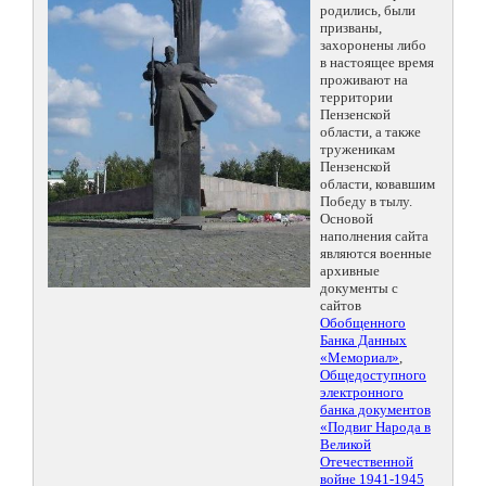
родились, были
призваны,
захоронены либо
в настоящее время
проживают на
территории
Пензенской
области, а также
труженикам
Пензенской
области, ковавшим
Победу в тылу.
Основой
наполнения сайта
являются военные
архивные
документы с
сайтов
Обобщенного
Банка Данных
«Мемориал»
,
Общедоступного
электронного
банка документов
«Подвиг Народа в
Великой
Отечественной
войне 1941-1945