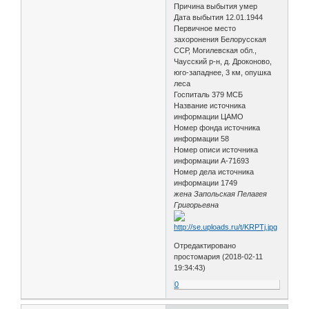
Причина выбытия умер
Дата выбытия 12.01.1944
Первичное место
захоронения Белорусская
ССР, Могилевская обл.,
Чаусский р-н, д. Дроконово,
юго-западнее, 3 км, опушка
леса
Госпиталь 379 МСБ
Название источника
информации ЦАМО
Номер фонда источника
информации 58
Номер описи источника
информации А-71693
Номер дела источника
информации 1749
жена Запольская Пелагея
Григорьевна
Отредактировано
простомария (2018-02-11
19:34:43)
0