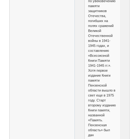
по увековечению
памяти
защитников
Отечества,
погибших на
полях сражений
Великой
Отечественной
войны в 1941-
1945 годах, и
составлению
«Всесоюзной
Книги Памяти
1941-1945 гг.».
Хотя первое
издание Книги
памяти
Пензенской
области вышло в
свет еще в 1975
году. Старт
второму изданию
Книги памяти,
названной
«Память.
Пензенская
область» был
дан