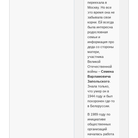
переехала в
Москву. Но все
это время она не
забывала свои
корни. Ей всегда
была интересна
родословная
семьи и
информация про
деда со стороны
матери,
участника
Великой
Отечественной
войны –
Семена
Варламовича
Запольского
.
Знала только,
что умер он в
1944 году и был
похоронен где-то
в Белоруссии.
В 1989 году по
инициативе
общественных
организаций
началась работа