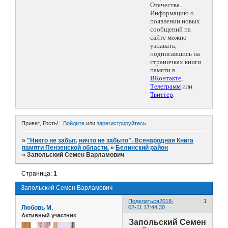
Отечества.
Информацию о
появлении новых
сообщений на
сайте можно
узнавать,
подписавшись на
страничках книги
памяти в
ВКонтакте
,
Телеграмм
или
Твиттер
.
Привет, Гость!
Войдите
или
зарегистрируйтесь
.
»
"Никто не забыт, ничто не забыто". Всенародная Книга
памяти Пензенской области.
»
Белинский район
»
Запольский Семен Варламович
Страница:
1
Запольский Семен Варламович
Поделиться
2018-
1
Любовь М.
02-11 17:44:30
Активный участник
Запольский Семен