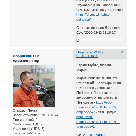
и в агрогородке Осиновка
Чаусского р-на - Запольский
С.В. там также не увековечен
https://chausy.info/foto-
osinovka/
Отредактировано Дворянкин
С.А. (2018-02-11 21:19:18)
0
Поделиться
2018-
4
Дворянкин С.А.
02-11 21:49:09
Администратор
Здравствуйте, Любовь,
Мария!
Мария, почему Вы пишете,
что ближайшие захоронения
в Быново и Осиновке?
Поближе к Дроковке есть
захоронения, например, в
Петуховке -
https://obd-
memorial.ru/html/info.htm?i …
Откуда:
г.Пенза
amp;page=2
или в Прудке -
Зарегистрирован
: 2010-01-24
https://obd-
Приглашений:
0
memorial.ru/html/info.htm?i …
Сообщений:
17075
amp;page=2
.
Уважение:
[+1523/-6]
Позитив:
[+5483/-0]
См.
Яндекс.Карты
.