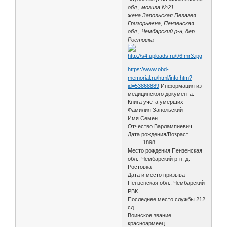
обл., могила №21
жена Запольская Пелагея
Григорьевна, Пензенская
обл., Чембарский р-н, дер.
Ростовка
https://www.obd-
memorial.ru/html/info.htm?
id=53868889
Информация из
медицинского документа.
Книга учета умерших
Фамилия Запольский
Имя Семен
Отчество Варлампиевич
Дата рождения/Возраст
__.__.1898
Место рождения Пензенская
обл., Чембарский р-н, д.
Ростовка
Дата и место призыва
Пензенская обл., Чембарский
РВК
Последнее место службы 212
сд
Воинское звание
красноармеец