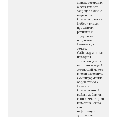
живых ветеранах,
о всех тех, кто
защищал в лихие
годы наше
Отечество, ковал
Победу в тылу,
прославлял
ратными и
трудовыми
подвигами
Пензенскую
землю.
Сайт задуман, как
народная
энциклопедия, в
которую каждый
желающий может
внести известную
ему информацию
об участниках
Великой
Отечественной
войны, добавить
свои комментарии
к имеющейся на
сайте
информации,
дополнить