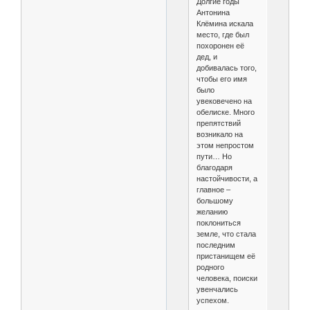
Долгие годы
Антонина
Клёмина искала
место, где был
похоронен её
дед, и
добивалась того,
чтобы его имя
было
увековечено на
обелиске. Много
препятствий
возникало на
этом непростом
пути… Но
благодаря
настойчивости, а
главное –
большому
желанию
поклониться
земле, что стала
последним
пристанищем её
родного
человека, поиски
увенчались
успехом.