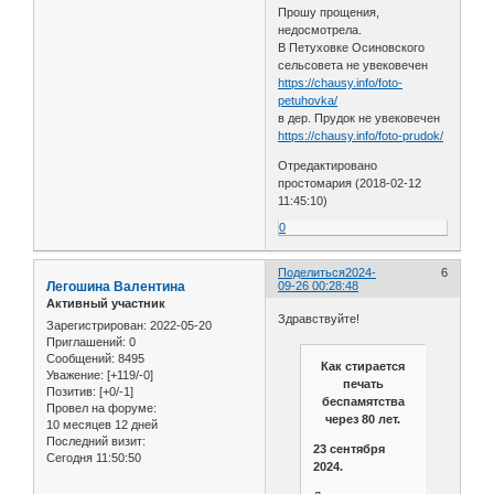
Прошу прощения,
недосмотрела.
В Петуховке Осиновского
сельсовета не увековечен
https://chausy.info/foto-
petuhovka/
в дер. Прудок не увековечен
https://chausy.info/foto-prudok/
Отредактировано
простомария (2018-02-12
11:45:10)
0
Поделиться
2024-
6
Легошина Валентина
09-26 00:28:48
Активный участник
Здравствуйте!
Зарегистрирован
: 2022-05-20
Приглашений:
0
Сообщений:
8495
Как стирается
Уважение:
[+119/-0]
печать
Позитив:
[+0/-1]
беспамятства
Провел на форуме:
через 80 лет.
10 месяцев 12 дней
Последний визит:
23 сентября
Сегодня 11:50:50
2024.