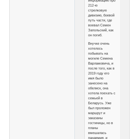
информацию про
212-ю
стрелковую
дивизию, боевой
путь части, где
воевал Семен
Запольский, как
он погиб.
Внучке очень
хотелось
побывать на
могиле Семена
Варламовича, и
после того, как в
2019 году его
имя было
занесено на
обелиск, она
хотела поехать с
семьей в
Беларусь. Уже
был проложен
маршрут и
заказаны
гостиницы, но в
планы
вмешалась
пандемия, и