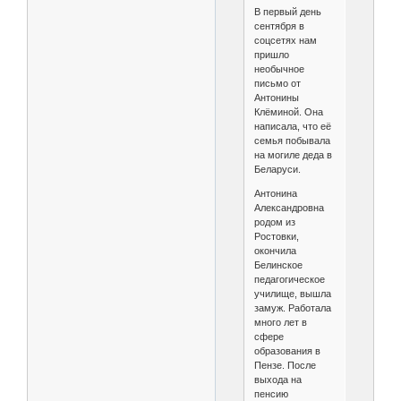
В первый день
сентября в
соцсетях нам
пришло
необычное
письмо от
Антонины
Клёминой. Она
написала, что её
семья побывала
на могиле деда в
Беларуси.
Антонина
Александровна
родом из
Ростовки,
окончила
Белинское
педагогическое
училище, вышла
замуж. Работала
много лет в
сфере
образования в
Пензе. После
выхода на
пенсию