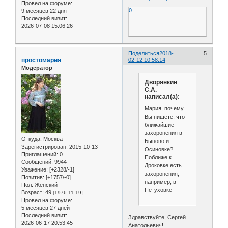
Провел на форуме:
0
9 месяцев 22 дня
Последний визит:
2026-07-08 15:06:26
Поделиться
2018-
5
простомария
02-12 10:58:14
Модератор
Дворянкин
С.А.
написал(а):
Мария, почему
Вы пишете, что
ближайшие
захоронения в
Откуда:
Москва
Быново и
Зарегистрирован
: 2015-10-13
Осиновке?
Приглашений:
0
Поближе к
Сообщений:
9944
Дроковке есть
Уважение:
[+2328/-1]
захоронения,
Позитив:
[+1757/-0]
например, в
Пол:
Женский
Петуховке
Возраст:
49
[1976-11-19]
Провел на форуме:
5 месяцев 27 дней
Последний визит:
Здравствуйте, Сергей
2026-06-17 20:53:45
Анатольевич!