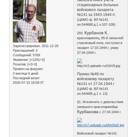
стационарных больных
войскового лазарета
№141 за 1943-1944 гг.
(ЦАМО ф. ВЛ №141
оп.544688 д.1 л.107-108):
Курбанов К.
293.
,
красноармеец, 85-й запасной
стрелковый полк, поступил в
Зарегистрирован
: 2011-12-20
лазарет 17.03.1944 г, умер
Приглашений:
0
27.04.1944 г.
Сообщений:
5769
Уважение:
[+1291/-0]
Позитив:
[+2/-0]
Провел на форуме:
2 месяца 6 дней
Приказ №46 по
Последний визит:
войсковому лазарету
2026-07-15 18:59:37
№141 от 27.04.1944 г
(ЦАМО ф. ВЛ №141
оп.544685 д.1 л. 13)
§1. Исключить с довольствия
умершего красноармейца
Курбанова
с 27.04.1944 г.
Войсковой лазарет №141