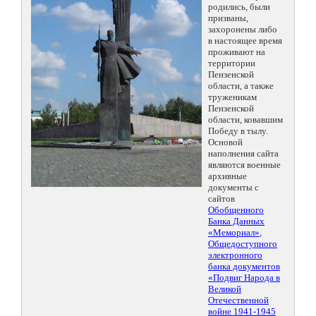
родились, были
призваны,
захоронены либо
в настоящее время
проживают на
территории
Пензенской
области, а также
труженикам
Пензенской
области, ковавшим
Победу в тылу.
Основой
наполнения сайта
являются военные
архивные
документы с
сайтов
Обобщенного
Банка Данных
«Мемориал»
,
Общедоступного
электронного
банка документов
«Подвиг Народа в
Великой
Отечественной
войне 1941-1945