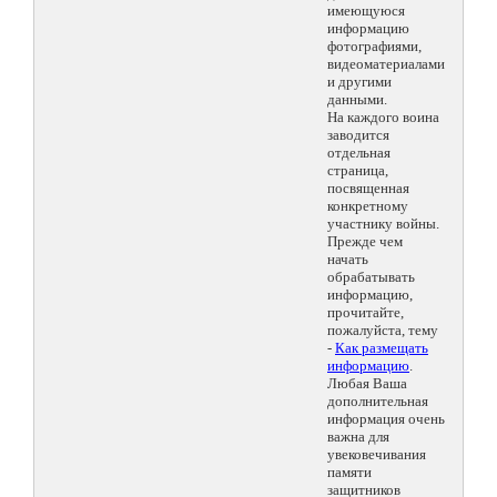
имеющуюся
информацию
фотографиями,
видеоматериалами
и другими
данными.
На каждого воина
заводится
отдельная
страница,
посвященная
конкретному
участнику войны.
Прежде чем
начать
обрабатывать
информацию,
прочитайте,
пожалуйста, тему
-
Как размещать
информацию
.
Любая Ваша
дополнительная
информация очень
важна для
увековечивания
памяти
защитников