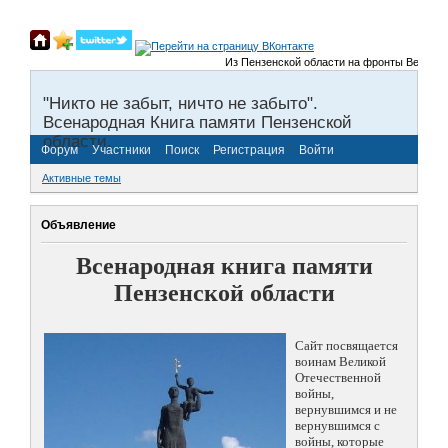
Из Пензенской области на фронты Великой О
"Никто не забыт, ничто не забыто".
Всенародная Книга памяти Пензенской
области.
Форум
Участники
Поиск
Регистрация
Войти
Активные темы
Объявление
Всенародная книга памяти
Пензенской области
Сайт посвящается
воинам Великой
Отечественной
войны,
вернувшимся и не
вернувшимся с
войны, которые