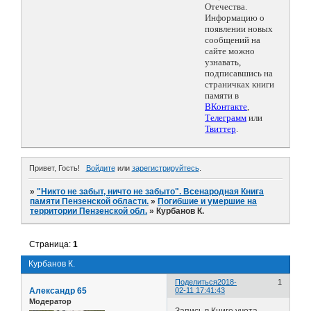
Отечества.
Информацию о
появлении новых
сообщений на
сайте можно
узнавать,
подписавшись на
страничках книги
памяти в
ВКонтакте
,
Телеграмм
или
Твиттер
.
Привет, Гость!
Войдите
или
зарегистрируйтесь
.
»
"Никто не забыт, ничто не забыто". Всенародная Книга
памяти Пензенской области.
»
Погибшие и умершие на
территории Пензенской обл.
»
Курбанов К.
Страница:
1
Курбанов К.
Поделиться
2018-
1
Александр 65
02-11 17:41:43
Модератор
Запись в Книге учета