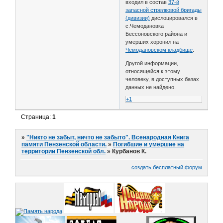
входил в состав
37-й
запасной стрелковой бригады
(дивизии)
дислоцировался в
с.Чемодановка
Бессоновского района и
умерших хоронил на
Чемодановском кладбище
.
Другой информации,
относящейся к этому
человеку, в доступных базах
данных не найдено.
+1
Страница:
1
»
"Никто не забыт, ничто не забыто". Всенародная Книга
памяти Пензенской области.
»
Погибшие и умершие на
территории Пензенской обл.
»
Курбанов К.
создать бесплатный форум