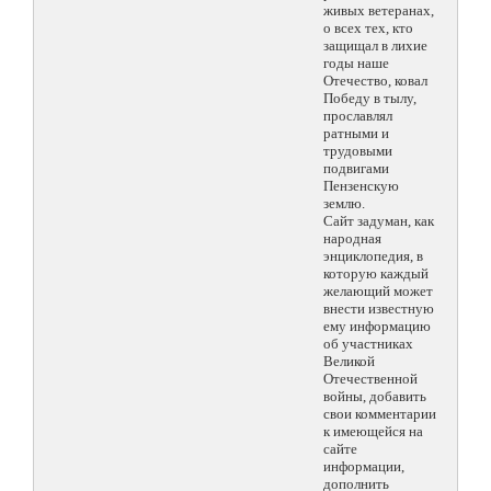
живых ветеранах,
о всех тех, кто
защищал в лихие
годы наше
Отечество, ковал
Победу в тылу,
прославлял
ратными и
трудовыми
подвигами
Пензенскую
землю.
Сайт задуман, как
народная
энциклопедия, в
которую каждый
желающий может
внести известную
ему информацию
об участниках
Великой
Отечественной
войны, добавить
свои комментарии
к имеющейся на
сайте
информации,
дополнить