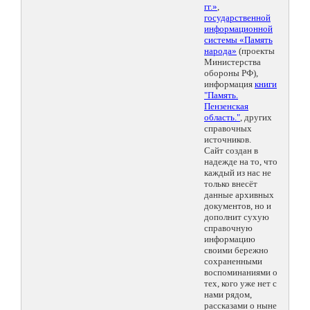
гг.»
,
государственной
информационной
системы «Память
народа»
(проекты
Министерства
обороны РФ),
информация
книги
"Память.
Пензенская
область."
, других
справочных
источников.
Сайт создан в
надежде на то, что
каждый из нас не
только внесёт
данные архивных
документов, но и
дополнит сухую
справочную
информацию
своими бережно
сохраненными
воспоминаниями о
тех, кого уже нет с
нами рядом,
рассказами о ныне