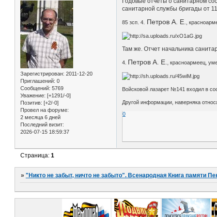
Годовые отчеты о санитарном сос
санитарной службы бригады от 11.
Петров А. Е.
85 зсп. 4.
, красноарм
Там же. Отчет начальника санитар
Петров А. Е.
4.
, красноармеец, ум
Зарегистрирован
: 2011-12-20
Приглашений:
0
Сообщений:
5769
Войсковой лазарет №141 входил в со
Уважение:
[+1291/-0]
Другой информации, наверняка относя
Позитив:
[+2/-0]
Провел на форуме:
0
2 месяца 6 дней
Последний визит:
2026-07-15 18:59:37
Страница:
1
»
"Никто не забыт, ничто не забыто". Всенародная Книга памяти Пе