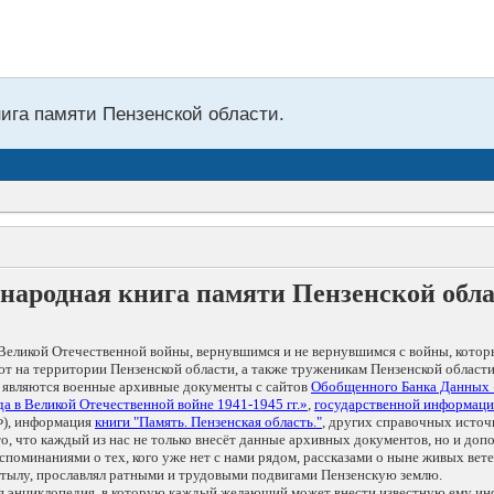
нига памяти Пензенской области.
народная книга памяти Пензенской обл
Великой Отечественной войны, вернувшимся и не вернувшимся с войны, котор
т на территории Пензенской области, а также труженикам Пензенской области
 являются военные архивные документы с сайтов
Обобщенного Банка Данных
а в Великой Отечественной войне 1941-1945 гг.»
,
государственной информаци
), информация
книги "Память. Пензенская область."
, других справочных источ
 то, что каждый из нас не только внесёт данные архивных документов, но и 
оминаниями о тех, кого уже нет с нами рядом, рассказами о ныне живых ветер
в тылу, прославлял ратными и трудовыми подвигами Пензенскую землю.
ая энциклопедия, в которую каждый желающий может внести известную ему и