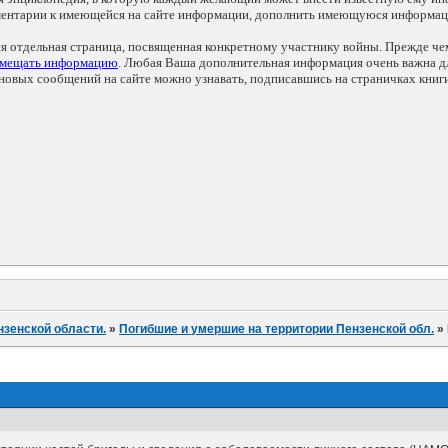
мментарии к имеющейся на сайте информации, дополнить имеющуюся информа
ся отдельная страница, посвященная конкретному участнику войны. Прежде ч
змещать информацию
. Любая Ваша дополнительная информация очень важна дл
овых сообщений на сайте можно узнавать, подписавшись на страничках книг
нзенской области.
»
Погибшие и умершие на территории Пензенской обл.
»