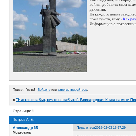
войны, добавить свои ко
данными.
На каждого воина заводит
пожалуйста, тему -
Как ра
Информацию о появлении н
Привет, Гость!
Войдите
или
зарегистрируйтесь
.
»
"Никто не забыт, ничто не забыто". Всенародная Книга памяти Пе
Страница:
1
Петров А. Е.
Александр 65
Поделиться
2018-02-03 18:57:29
Модератор