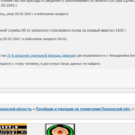
тоянии частей бригады и сведения о заболеваемости личного состава (ЦАМО, ф
04.1942 г.
еец, умер 05.03.1942 г в войсковом лазарете.
ной службы 85-го запасного стрелкового полка за первый квартал 1942 г.
ер 05.03.1942 г в войсковом лазарете №141.
став
37-й запасной стрелковой бригады (дивизии)
дислоцировался в с.Чемодановка Бе
щихся с этому человеку, в доступных базах данных не найдено.
нзенской области.
»
Погибшие и умершие на территории Пензенской обл.
»