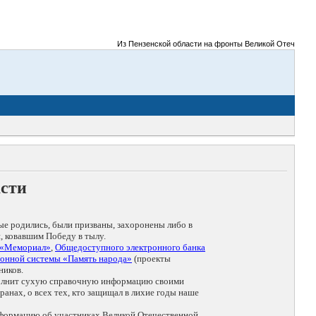
Из Пензенской области на фронты Великой Отечественно
асти
ые родились, были призваны, захоронены либо в
, ковавшим Победу в тылу.
 «Мемориал»
,
Общедоступного электронного банка
онной системы «Память народа»
(проекты
ников.
дополнит сухую справочную информацию своими
анах, о всех тех, кто защищал в лихие годы наше
нформацию об участниках Великой Отечественной