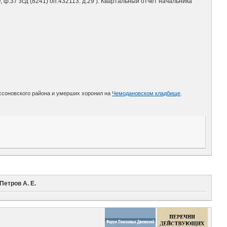
.37 зсд (8241) оп.432113. д.29 ). Квартальный отчет начальника
ссоновского района и умерших хоронил на
Чемодановском кладбище
.
Петров А. Е.