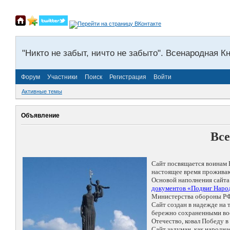
"Никто не забыт, ничто не забыто". Всенародная К
Форум
Участники
Поиск
Регистрация
Войти
Активные темы
Объявление
Все
Сайт посвящается воинам 
настоящее время проживаю
Основой наполнения сайта
документов «Подвиг Народ
Министерства обороны РФ
Сайт создан в надежде на
бережно сохраненными восп
Отечество, ковал Победу 
Сайт задуман, как народн