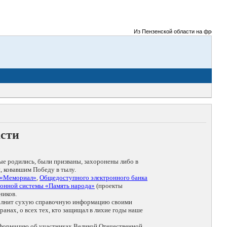
Из Пензенской области на фронты Ве
асти
ые родились, были призваны, захоронены либо в
, ковавшим Победу в тылу.
 «Мемориал»
,
Общедоступного электронного банка
онной системы «Память народа»
(проекты
ников.
дополнит сухую справочную информацию своими
анах, о всех тех, кто защищал в лихие годы наше
нформацию об участниках Великой Отечественной