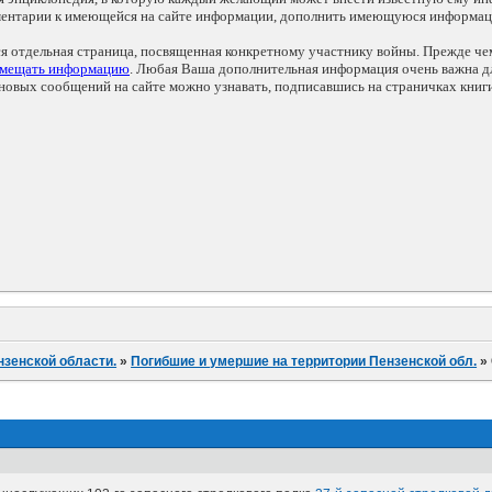
мментарии к имеющейся на сайте информации, дополнить имеющуюся информа
ся отдельная страница, посвященная конкретному участнику войны. Прежде ч
змещать информацию
. Любая Ваша дополнительная информация очень важна дл
овых сообщений на сайте можно узнавать, подписавшись на страничках книг
нзенской области.
»
Погибшие и умершие на территории Пензенской обл.
»