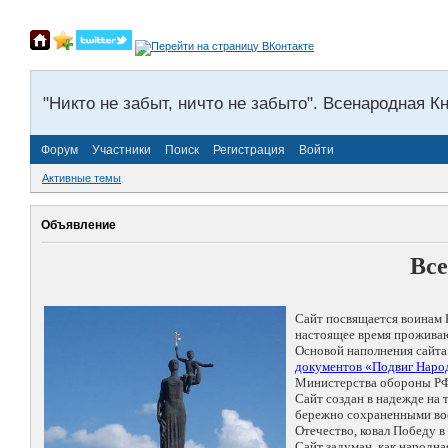
"Никто не забыт, ничто не забыто". Всенародная К
Форум
Участники
Поиск
Регистрация
Войти
Активные темы
Объявление
Все
Сайт посвящается воинам 
настоящее время проживаю
Основой наполнения сайта
документов «Подвиг Народ
Министерства обороны РФ
Сайт создан в надежде на
бережно сохраненными восп
Отечество, ковал Победу 
Сайт задуман, как народн