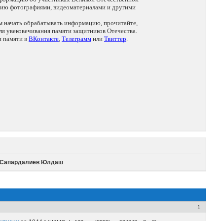
цию фотографиями, видеоматериалами и другими
ем начать обрабатывать информацию, прочитайте,
я увековечивания памяти защитников Отечества.
и памяти в
ВКонтакте
,
Телеграмм
или
Твиттер
.
Сапардалиев Юлдаш
1