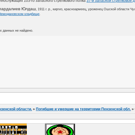
еннослужащих 103-го запасного стрелкового полка
37-й запасной стрелковой 
ардалиев Юлдаш
, 1911 г. р., киргиз, красноармеец, уроженец Ошской области Ч
Чемодановском кладбище
.
х данных не найдено.
нзенской области.
»
Погибшие и умершие на территории Пензенской обл.
»