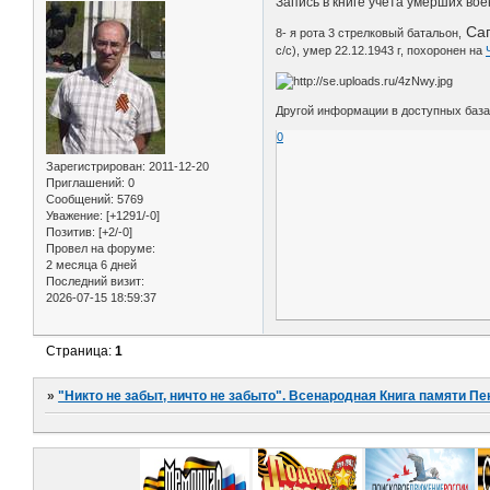
Запись в книге учета умерших во
Сап
8- я рота 3 стрелковый батальон,
с/с), умер 22.12.1943 г, похоронен на
Другой информации в доступных база
0
Зарегистрирован
: 2011-12-20
Приглашений:
0
Сообщений:
5769
Уважение:
[+1291/-0]
Позитив:
[+2/-0]
Провел на форуме:
2 месяца 6 дней
Последний визит:
2026-07-15 18:59:37
Страница:
1
»
"Никто не забыт, ничто не забыто". Всенародная Книга памяти Пе