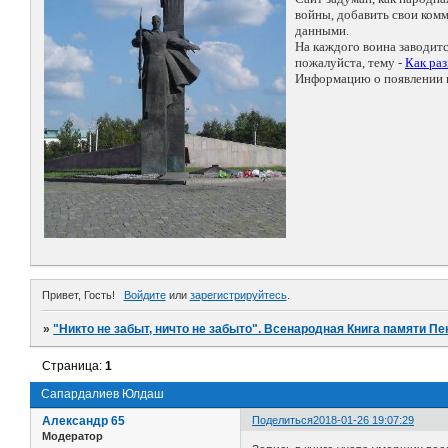
войны, добавить свои ко
данными.
На каждого воина заводит
пожалуйста, тему -
Как ра
Информацию о появлении н
Привет, Гость!
Войдите
или
зарегистрируйтесь
.
»
"Никто не забыт, ничто не забыто". Всенародная Книга памяти Пе
Страница:
1
Сапардалиев Юлдаш
Александр 65
Поделиться
2018-01-26 19:07:29
Модератор