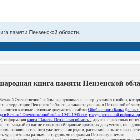
нига памяти Пензенской области.
народная книга памяти Пензенской обл
Великой Отечественной войны, вернувшимся и не вернувшимся с войны, котор
т на территории Пензенской области, а также труженикам Пензенской области
 являются военные архивные документы с сайтов
Обобщенного Банка Данных
а в Великой Отечественной войне 1941-1945 гг.»
,
государственной информаци
), информация
книги "Память. Пензенская область."
, других справочных источ
 то, что каждый из нас не только внесёт данные архивных документов, но и 
оминаниями о тех, кого уже нет с нами рядом, рассказами о ныне живых ветер
в тылу, прославлял ратными и трудовыми подвигами Пензенскую землю.
ая энциклопедия, в которую каждый желающий может внести известную ему и