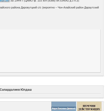
дивизии
за 1944 г
(ЦАМО ф. 103 зсп (8388) оп.534042 д.3 л.3):
улайского района Даровутцкий с/с (вероятно – Чон-Алайский район Дараутский
Сапардалиев Юлдаш