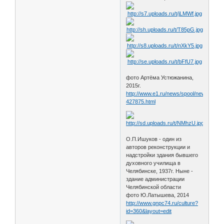
фото Артёма Устюжанина,
2015г.
http://www.e1.ru/news/spool/news_id-
427875.html
О.П.Ишуков - один из
авторов реконструкции и
надстройки здания бывшего
духовного училища в
Челябинске, 1937г. Ныне -
здание администрации
Челябинской области
фото Ю.Латышева, 2014
http://www.gnpc74.ru/culture?
id=360&layout=edit