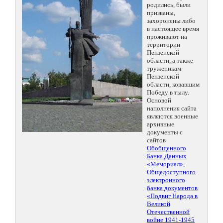
родились, были
призваны,
захоронены либо
в настоящее время
проживают на
территории
Пензенской
области, а также
труженикам
Пензенской
области, ковавшим
Победу в тылу.
Основой
наполнения сайта
являются военные
архивные
документы с
сайтов
Обобщенного
Банка Данных
«Мемориал»
,
Общедоступного
электронного
банка документов
«Подвиг Народа в
Великой
Отечественной
войне 1941-1945