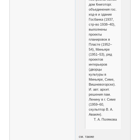
дом Книготорг.
объединения гос.
изд-в и здание
Госбанка (1937,
стр-во 1938–40),
выполнены
проекты
планировок в
Пласте (1952–
54), Миньяре
(1951–53), ряд
проектов
интерьеров
(дворцы
культуры в
Миньяре, Симе,
Вишнево­горске).
И. авт. архит.
решения пам.
Ленину в г. Симе
(1959–60,
скульптор В. А.
Авакян).
Т. А. Полякова
см. также