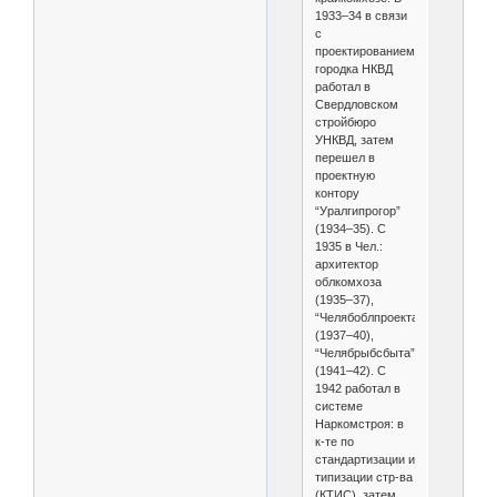
1933–34 в связи
с
проектированием
городка НКВД
работал в
Свердловском
стройбюро
УНКВД, затем
перешел в
проектную
контору
“Уралгипрогор”
(1934–35). С
1935 в Чел.:
архитектор
облкомхоза
(1935–37),
“Челябоблпроекта”
(1937–40),
“Челябрыбсбыта”
(1941–42). С
1942 работал в
системе
Наркомстроя: в
к-те по
стандартизации и
типизации стр-ва
(КТИС), затем