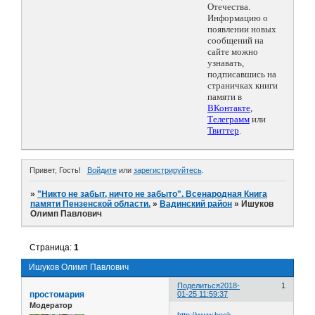
Отечества.
Информацию о
появлении новых
сообщений на
сайте можно
узнавать,
подписавшись на
страничках книги
памяти в
ВКонтакте
,
Телеграмм
или
Твиттер
.
Привет, Гость!
Войдите
или
зарегистрируйтесь
.
»
"Никто не забыт, ничто не забыто". Всенародная Книга
памяти Пензенской области.
»
Вадинский район
»
Ишуков
Олимп Павлович
Страница:
1
Ишуков Олимп Павлович
Поделиться
2018-
1
простомария
01-25 11:59:37
Модератор
http://www.book-