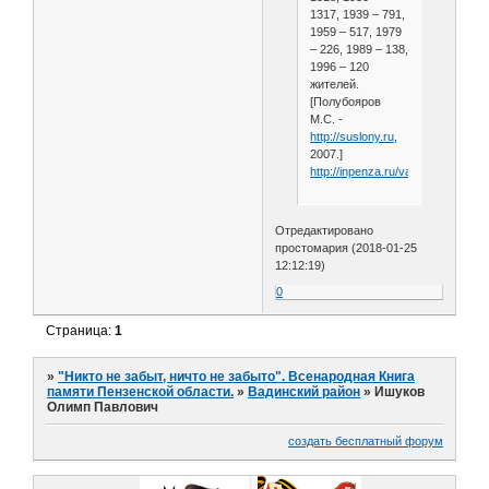
1317, 1939 – 791,
1959 – 517, 1979
– 226, 1989 – 138,
1996 – 120
жителей.
[Полубояров
М.С. -
http://suslony.ru
,
2007.]
http://inpenza.ru/vadinsk/b_kozle
Отредактировано
простомария (2018-01-25
12:12:19)
0
Страница:
1
»
"Никто не забыт, ничто не забыто". Всенародная Книга
памяти Пензенской области.
»
Вадинский район
»
Ишуков
Олимп Павлович
создать бесплатный форум