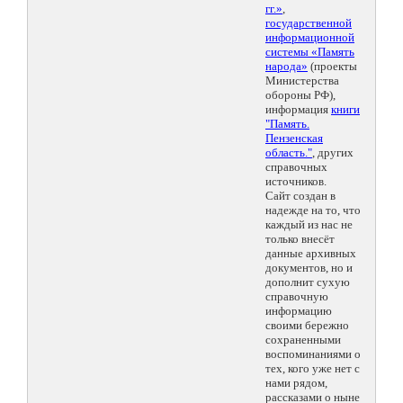
гг.»
,
государственной
информационной
системы «Память
народа»
(проекты
Министерства
обороны РФ),
информация
книги
"Память.
Пензенская
область."
, других
справочных
источников.
Сайт создан в
надежде на то, что
каждый из нас не
только внесёт
данные архивных
документов, но и
дополнит сухую
справочную
информацию
своими бережно
сохраненными
воспоминаниями о
тех, кого уже нет с
нами рядом,
рассказами о ныне