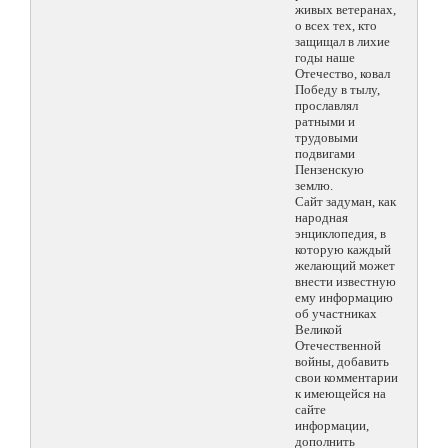
живых ветеранах,
о всех тех, кто
защищал в лихие
годы наше
Отечество, ковал
Победу в тылу,
прославлял
ратными и
трудовыми
подвигами
Пензенскую
землю.
Сайт задуман, как
народная
энциклопедия, в
которую каждый
желающий может
внести известную
ему информацию
об участниках
Великой
Отечественной
войны, добавить
свои комментарии
к имеющейся на
сайте
информации,
дополнить