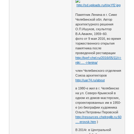
Памятник Ленина в г. Симе
Челябинской обл. Автор
архитектурного решения
О.П.Ишуков, скульптор
В.А.Авакян, 1959–60.
фото от 9 мая 2016, во время
торжественного открытия
памятника после
проведенной реставрации
http://kprf-chel.ru/2016/05/11/i-i-
niki … -i-lenina/
член Челябинского отделения
Союза архитекторов
http://uar74.ru/about
в 1980-е жил в г. Челябинске
на ул. Северо-Крымской в
одном из домов-мастерских,
спроектированных им в 1950-
е (из биографии художника
Ольги Петровны Перовской
http://resources.chelreglib.ru:6007/el_
… erovsk.htm
)
В 2014г. в Центральной