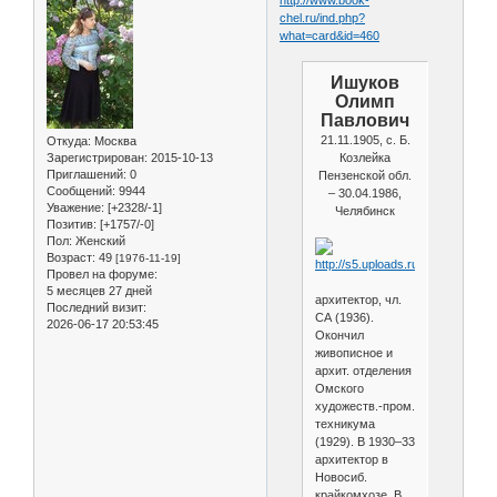
chel.ru/ind.php?
what=card&id=460
Ишуков
Олимп
Павлович
21.11.1905, с. Б.
Откуда:
Москва
Зарегистрирован
: 2015-10-13
Козлейка
Приглашений:
0
Пензенской обл.
Сообщений:
9944
– 30.04.1986,
Уважение:
[+2328/-1]
Челябинск
Позитив:
[+1757/-0]
Пол:
Женский
Возраст:
49
[1976-11-19]
Провел на форуме:
5 месяцев 27 дней
архитектор, чл.
Последний визит:
СА (1936).
2026-06-17 20:53:45
Окончил
живописное и
архит. отделения
Омского
художеств.-пром.
техникума
(1929). В 1930–33
архитектор в
Новосиб.
крайкомхозе. В