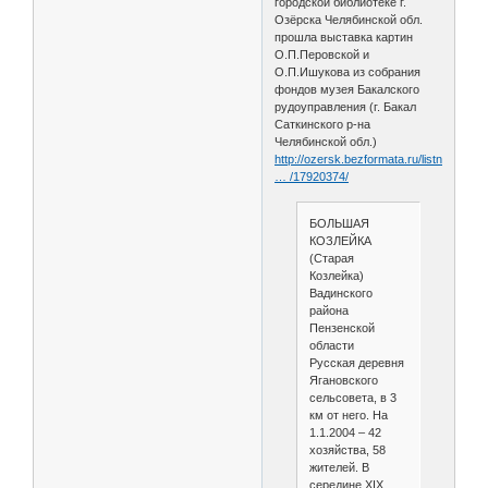
городской библиотеке г.
Озёрска Челябинской обл.
прошла выставка картин
О.П.Перовской и
О.П.Ишукова из собрания
фондов музея Бакалского
рудоуправления (г. Бакал
Саткинского р-на
Челябинской обл.)
http://ozersk.bezformata.ru/listnews/vi
… /17920374/
БОЛЬШАЯ
КОЗЛЕЙКА
(Старая
Козлейка)
Вадинского
района
Пензенской
области
Русская деревня
Ягановского
сельсовета, в 3
км от него. На
1.1.2004 – 42
хозяйства, 58
жителей. В
середине XIX