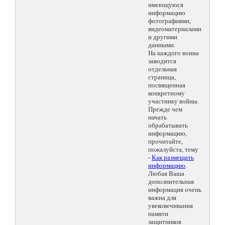
имеющуюся
информацию
фотографиями,
видеоматериалами
и другими
данными.
На каждого воина
заводится
отдельная
страница,
посвященная
конкретному
участнику войны.
Прежде чем
начать
обрабатывать
информацию,
прочитайте,
пожалуйста, тему
-
Как размещать
информацию
.
Любая Ваша
дополнительная
информация очень
важна для
увековечивания
памяти
защитников