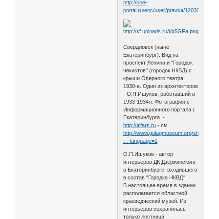
http://chel-
portal.ru/enc/user/pravka/120309
Свердловск (ныне
Екатеринбург). Вид на
проспект Ленина и "Городок
чекистов" (городок НКВД) с
крыши Оперного театра.
1930-е. Один из архитекторов
- О.П.Ишуков, работавший в
1933-1934гг. Фотография с
Информационного портала г.
Екатеринбурга. -
http://alfars.ru
- см.
http://www.gulagmuseum.org/showObjec
… language=1
О.П.Ишуков - автор
интерьеров ДК Дзержинского
в Екатеринбурге, входившего
в состав "Городка НКВД"
В настоящее время в здании
располагается областной
краеведческий музей. Из
интерьеров сохранилась
только лестница.