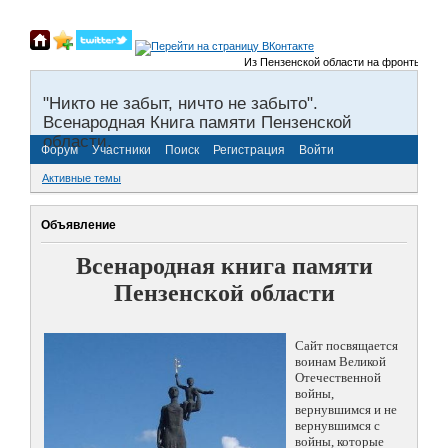
Из Пензенской области на фронты Великой
"Никто не забыт, ничто не забыто".
Всенародная Книга памяти Пензенской
области.
Форум
Участники
Поиск
Регистрация
Войти
Активные темы
Объявление
Всенародная книга памяти
Пензенской области
Сайт посвящается
воинам Великой
Отечественной
войны,
вернувшимся и не
вернувшимся с
войны, которые