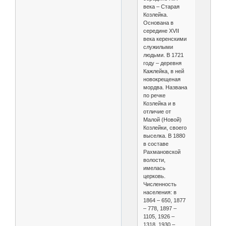
века – Старая
Козлейка.
Основана в
середине XVII
века керенскими
служилыми
людьми. В 1721
году – деревня
Кажлейка, в ней
новокрещеная
мордва. Названа
по речке
Козлейка и в
отличие от
Малой (Новой)
Козлейки, своего
выселка. В 1880
в составе
Рахмановской
волости,
имелась
церковь.
Численность
населения: в
1864 – 650, 1877
– 778, 1897 –
1105, 1926 –
1318, 1930 –