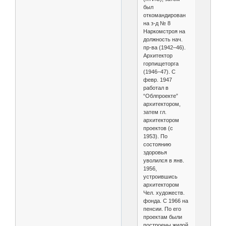
был
откомандирован
на з-д № 8
Наркомстроя на
должность нач.
пр-ва (1942–46).
Архитектор
горпищеторга
(1946–47). С
февр. 1947
работал в
“Облпроекте”
архитектором,
затем гл.
архитектором
проектов (с
1953). По
состоянию
здоровья
уволился в янв.
1956,
устроившись
архитектором
Чел. художеств.
фонда. С 1966 на
пенсии. По его
проектам были
построены жилой