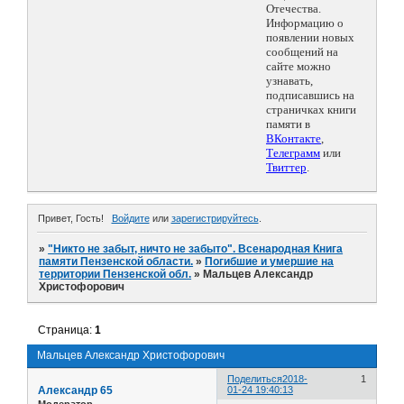
Отечества.
Информацию о
появлении новых
сообщений на
сайте можно
узнавать,
подписавшись на
страничках книги
памяти в
ВКонтакте
,
Телеграмм
или
Твиттер
.
Привет, Гость!
Войдите
или
зарегистрируйтесь
.
»
"Никто не забыт, ничто не забыто". Всенародная Книга
памяти Пензенской области.
»
Погибшие и умершие на
территории Пензенской обл.
»
Мальцев Александр
Христофорович
Страница:
1
Мальцев Александр Христофорович
Поделиться
2018-
1
Александр 65
01-24 19:40:13