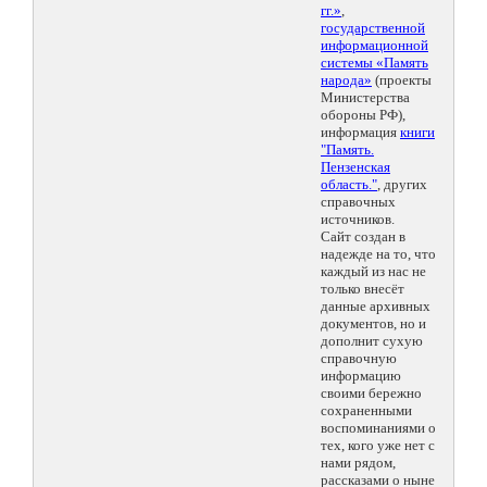
гг.»
,
государственной
информационной
системы «Память
народа»
(проекты
Министерства
обороны РФ),
информация
книги
"Память.
Пензенская
область."
, других
справочных
источников.
Сайт создан в
надежде на то, что
каждый из нас не
только внесёт
данные архивных
документов, но и
дополнит сухую
справочную
информацию
своими бережно
сохраненными
воспоминаниями о
тех, кого уже нет с
нами рядом,
рассказами о ныне