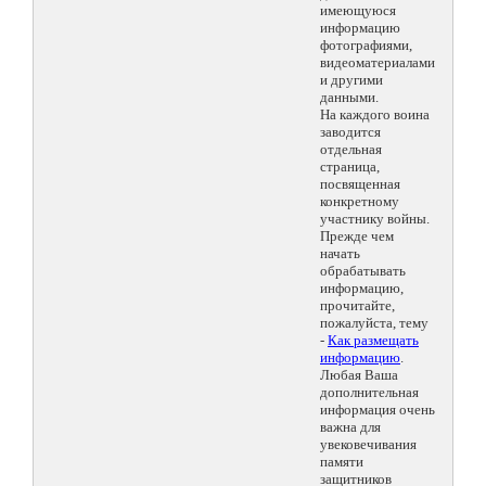
имеющуюся
информацию
фотографиями,
видеоматериалами
и другими
данными.
На каждого воина
заводится
отдельная
страница,
посвященная
конкретному
участнику войны.
Прежде чем
начать
обрабатывать
информацию,
прочитайте,
пожалуйста, тему
-
Как размещать
информацию
.
Любая Ваша
дополнительная
информация очень
важна для
увековечивания
памяти
защитников