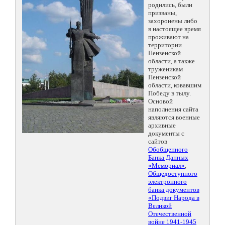
родились, были
призваны,
захоронены либо
в настоящее время
проживают на
территории
Пензенской
области, а также
труженикам
Пензенской
области, ковавшим
Победу в тылу.
Основой
наполнения сайта
являются военные
архивные
документы с
сайтов
Обобщенного
Банка Данных
«Мемориал»
,
Общедоступного
электронного
банка документов
«Подвиг Народа в
Великой
Отечественной
войне 1941-1945