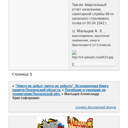
Там же. Квартальный
отчет начальника
санитарной службы 98-го
запасного стрелкового
полка от 05.04.1942 г.
Мальцев А. Х.
11.
,
красноармеец, крупозная
пневмония, умер в
бриглазарете (ст.Селикса).
0
Страница:
1
»
"Никто не забыт, ничто не забыто". Всенародная Книга
памяти Пензенской области.
»
Погибшие и умершие на
территории Пензенской обл.
»
Мальцев Александр
Христофорович
создать бесплатный форум