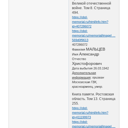
Великой отечественной
войне. Том 8. Страница
494.
https://obd-
memorial.ru/html/info.htm?
id=407286072
https://obd-
memorial.ru/memorial/imagel …
569d0f9613
407286072
МАЛЬЦЕВ
Фамилия
Александр
Имя
Отчество
Христофорович
Дата выбытия 26.03.1942
Дополнительная
информация
:
призван
Московским ГВК,
красноармеец, умер.
Книга памяти. Ростовская
область. Том 13. Страница
255.
https://obd-
memorial.ru/html/info.htm?
id=411199973
https://obd-
memorial.ru/memorial/imagel …