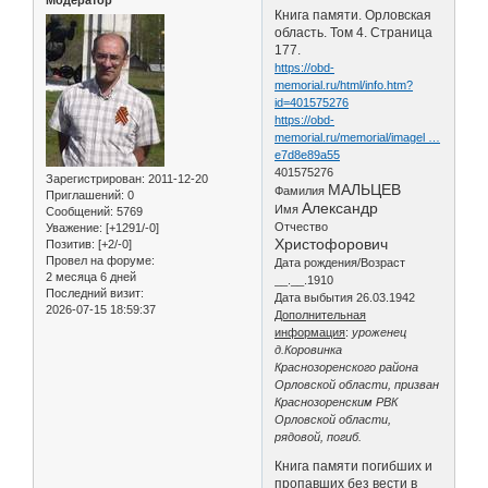
Модератор
Книга памяти. Орловская
область. Том 4. Страница
177.
https://obd-
memorial.ru/html/info.htm?
id=401575276
https://obd-
memorial.ru/memorial/imagel …
e7d8e89a55
401575276
Зарегистрирован
: 2011-12-20
МАЛЬЦЕВ
Фамилия
Приглашений:
0
Александр
Имя
Сообщений:
5769
Отчество
Уважение:
[+1291/-0]
Христофорович
Позитив:
[+2/-0]
Провел на форуме:
Дата рождения/Возраст
2 месяца 6 дней
__.__.1910
Последний визит:
Дата выбытия 26.03.1942
2026-07-15 18:59:37
Дополнительная
информация
:
уроженец
д.Коровинка
Краснозоренского района
Орловской области, призван
Краснозоренским РВК
Орловской области,
рядовой, погиб.
Книга памяти погибших и
пропавших без вести в