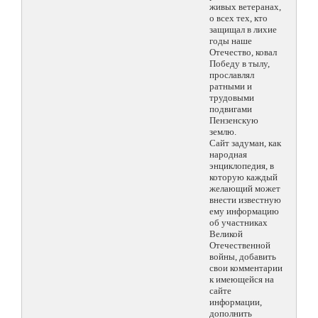
живых ветеранах,
о всех тех, кто
защищал в лихие
годы наше
Отечество, ковал
Победу в тылу,
прославлял
ратными и
трудовыми
подвигами
Пензенскую
землю.
Сайт задуман, как
народная
энциклопедия, в
которую каждый
желающий может
внести известную
ему информацию
об участниках
Великой
Отечественной
войны, добавить
свои комментарии
к имеющейся на
сайте
информации,
дополнить