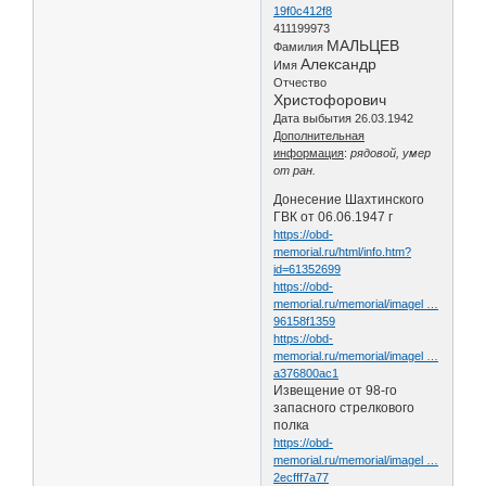
19f0c412f8
411199973
МАЛЬЦЕВ
Фамилия
Александр
Имя
Отчество
Христофорович
Дата выбытия 26.03.1942
Дополнительная
информация
:
рядовой, умер
от ран.
Донесение Шахтинского
ГВК от 06.06.1947 г
https://obd-
memorial.ru/html/info.htm?
id=61352699
https://obd-
memorial.ru/memorial/imagel …
96158f1359
https://obd-
memorial.ru/memorial/imagel …
a376800ac1
Извещение от 98-го
запасного стрелкового
полка
https://obd-
memorial.ru/memorial/imagel …
2ecfff7a77