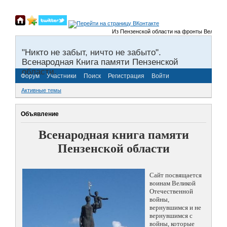
Из Пензенской области на фронты Великой Оте
"Никто не забыт, ничто не забыто".
Всенародная Книга памяти Пензенской
области.
Форум
Участники
Поиск
Регистрация
Войти
Активные темы
Объявление
Всенародная книга памяти
Пензенской области
Сайт посвящается
воинам Великой
Отечественной
войны,
вернувшимся и не
вернувшимся с
войны, которые