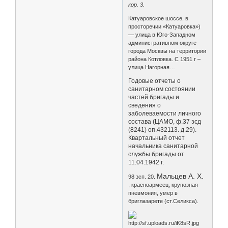
кор. 3.
Катуаровское шоссе, в
просторечии «Катуаровка»)
— улица в Юго-Западном
административном округе
города Москвы на территории
района Котловка. С 1951 г –
улица Нагорная…
Годовые отчеты о
санитарном состоянии
частей бригады и
сведения о
заболеваемости личного
состава (ЦАМО, ф.37 зсд
(8241) оп.432113. д.29).
Квартальный отчет
начальника санитарной
службы бригады от
11.04.1942 г.
Мальцев А. Х.
98 зсп. 20.
, красноармеец, крупозная
пневмония, умер в
бриглазарете (ст.Селикса).