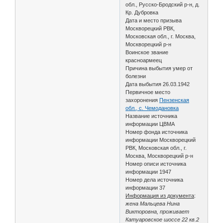
обл., Русско-Бродский р-н, д.
Кр. Дубровка
Дата и место призыва
Москворецкий РВК,
Московская обл., г. Москва,
Москворецкий р-н
Воинское звание
красноармеец
Причина выбытия умер от
болезни
Дата выбытия 26.03.1942
Первичное место
захоронения
Пензенская
обл., с. Чемодановка
Название источника
информации ЦВМА
Номер фонда источника
информации Москворецкий
РВК, Московская обл., г.
Москва, Москворецкий р-н
Номер описи источника
информации 1947
Номер дела источника
информации 37
Информация из документа
:
жена Мальцева Нина
Викторовна, проживает
Катуаровское шоссе 22 кв.2