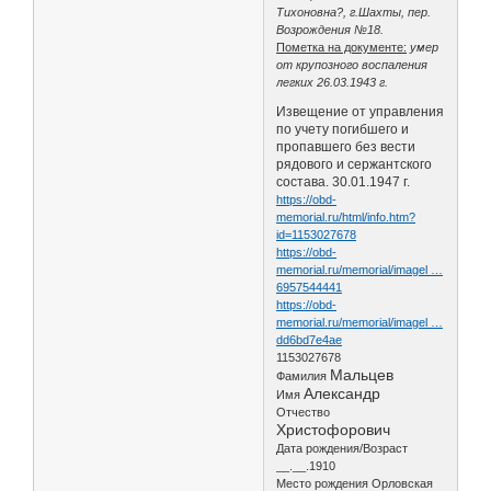
Тихоновна?, г.Шахты, пер.
Возрождения №18.
Пометка на документе:
умер
от крупозного воспаления
легких 26.03.1943 г.
Извещение от управления
по учету погибшего и
пропавшего без вести
рядового и сержантского
состава. 30.01.1947 г.
https://obd-
memorial.ru/html/info.htm?
id=1153027678
https://obd-
memorial.ru/memorial/imagel …
6957544441
https://obd-
memorial.ru/memorial/imagel …
dd6bd7e4ae
1153027678
Мальцев
Фамилия
Александр
Имя
Отчество
Христофорович
Дата рождения/Возраст
__.__.1910
Место рождения Орловская