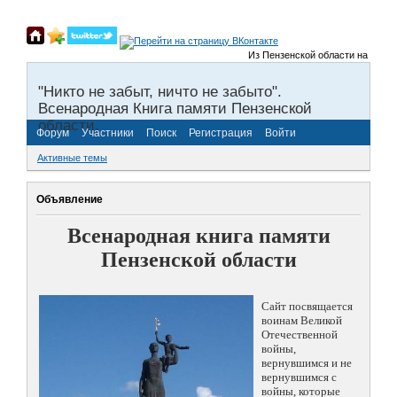
Из Пензенской области на фронты
"Никто не забыт, ничто не забыто".
Всенародная Книга памяти Пензенской
области.
Форум
Участники
Поиск
Регистрация
Войти
Активные темы
Объявление
Всенародная книга памяти
Пензенской области
Сайт посвящается
воинам Великой
Отечественной
войны,
вернувшимся и не
вернувшимся с
войны, которые