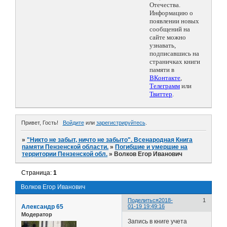
Отечества.
Информацию о
появлении новых
сообщений на
сайте можно
узнавать,
подписавшись на
страничках книги
памяти в
ВКонтакте
,
Телеграмм
или
Твиттер
.
Привет, Гость!
Войдите
или
зарегистрируйтесь
.
»
"Никто не забыт, ничто не забыто". Всенародная Книга
памяти Пензенской области.
»
Погибшие и умершие на
территории Пензенской обл.
»
Волков Егор Иванович
Страница:
1
Волков Егор Иванович
Поделиться
2018-
1
Александр 65
01-19 19:49:16
Модератор
Запись в книге учета