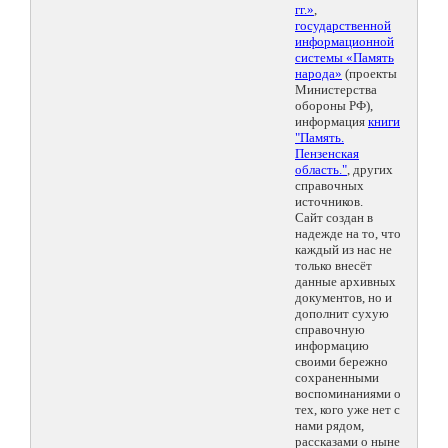
гг.»
,
государственной
информационной
системы «Память
народа»
(проекты
Министерства
обороны РФ),
информация
книги
"Память.
Пензенская
область."
, других
справочных
источников.
Сайт создан в
надежде на то, что
каждый из нас не
только внесёт
данные архивных
документов, но и
дополнит сухую
справочную
информацию
своими бережно
сохраненными
воспоминаниями о
тех, кого уже нет с
нами рядом,
рассказами о ныне