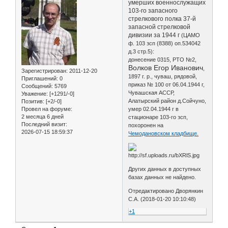
умерших военнослужащих
103-го запасного
стрелкового полка 37-й
запасной стрелковой
дивизии за 1944 г
(ЦАМО
ф. 103 зсп (8388) оп.534042
д.3 стр.5):
донесение 0315, РТО №2,
Волков Егор Иванович
,
Зарегистрирован
: 2011-12-20
1897 г. р., чуваш, рядовой,
Приглашений:
0
приказ № 100 от 06.04.1944 г,
Сообщений:
5769
Чувашская АССР,
Уважение:
[+1291/-0]
Алатырский район д.Сойчуно,
Позитив:
[+2/-0]
Провел на форуме:
умер 02.04.1944 г в
2 месяца 6 дней
стационаре 103-го зсп,
Последний визит:
похоронен на
2026-07-15 18:59:37
Чемодановском кладбище.
Других данных в доступных
базах данных не найдено.
Отредактировано Дворянкин
С.А. (2018-01-20 10:10:48)
+1