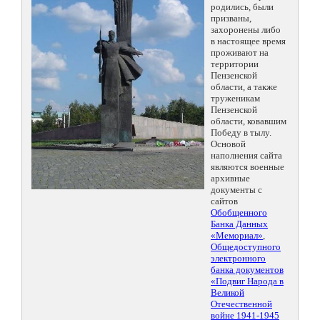
родились, были
призваны,
захоронены либо
в настоящее время
проживают на
территории
Пензенской
области, а также
труженикам
Пензенской
области, ковавшим
Победу в тылу.
Основой
наполнения сайта
являются военные
архивные
документы с
сайтов
Обобщенного
Банка Данных
«Мемориал»
,
Общедоступного
электронного
банка документов
«Подвиг Народа в
Великой
Отечественной
войне 1941-1945