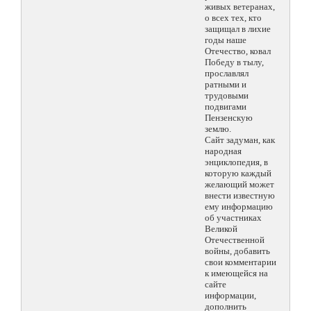
живых ветеранах,
о всех тех, кто
защищал в лихие
годы наше
Отечество, ковал
Победу в тылу,
прославлял
ратными и
трудовыми
подвигами
Пензенскую
землю.
Сайт задуман, как
народная
энциклопедия, в
которую каждый
желающий может
внести известную
ему информацию
об участниках
Великой
Отечественной
войны, добавить
свои комментарии
к имеющейся на
сайте
информации,
дополнить