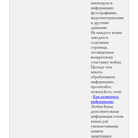
имеющуюся
информацию
фотографиями,
видеоматериалами
и другими
данными.
На каждого воина
заводится
отдельная
страница,
посвященная
конкретному
участнику войны.
Прежде чем
начать
обрабатывать
информацию,
прочитайте,
пожалуйста, тему
-
Как размещать
информацию
.
Любая Ваша
дополнительная
информация очень
важна для
увековечивания
памяти
защитников