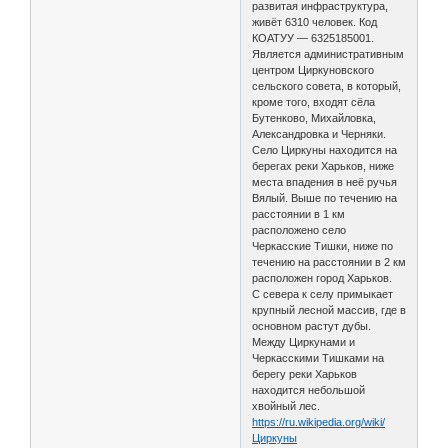
развитая инфраструктура,
живёт 6310 человек. Код
КОАТУУ — 6325185001.
Является административным
центром Циркуновского
сельского совета, в который,
кроме того, входят сёла
Бутенково, Михайловка,
Александровка и Черняки.
Село Циркуны находится на
берегах реки Харьков, ниже
места впадения в неё ручья
Вялый. Выше по течению на
расстоянии в 1 км
расположено село
Черкасские Тишки, ниже по
течению на расстоянии в 2 км
расположен город Харьков.
С севера к селу примыкает
крупный лесной массив, где в
основном растут дубы.
Между Циркунами и
Черкасскими Тишками на
берегу реки Харьков
находится небольшой
хвойный лес.
https://ru.wikipedia.org/wiki/
Циркуны