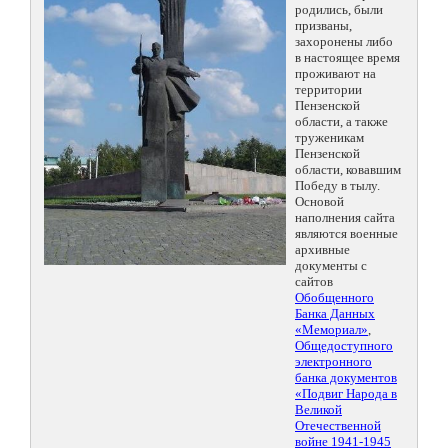
родились, были
призваны,
захоронены либо
в настоящее время
проживают на
территории
Пензенской
области, а также
труженикам
Пензенской
области, ковавшим
Победу в тылу.
Основой
наполнения сайта
являются военные
архивные
документы с
сайтов
Обобщенного
Банка Данных
«Мемориал»
,
Общедоступного
электронного
банка документов
«Подвиг Народа в
Великой
Отечественной
войне 1941-1945