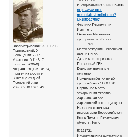
Информация из Книги Памяти
https://www.obd-
memorial.ru/html/info.htm?
id=1050197597
Фамилия Перламутин
Имя Петр
Отчество Матвеевич
Дата рождения/Возраст
__.__.1921
Зарегистрирован
: 2011-12-19
Место рождения Пензенская
Приглашений:
0
обл., г. Пенза
Сообщений:
7272
Дата и место призыва
Уважение:
[+1145/-0]
Пензенский ГВК
Позитив:
[+20/-0]
Воинское звание мл.
Возраст:
75
[1951-06-24]
Провел на форуме:
лейтенант
3 месяца 29 дней
Причина выбытия погиб
Последний визит:
Дата выбытия 11.08.1943
2026-05-18 16:05:49
Первичное место
захоронения Украина,
Харьковская обл.,
Харьковский р-н, с. Циркуны
Название источника
информации Всероссийская
Книга Памяти. Пензенская
область. Том 6
53121721
Информация из донесения о