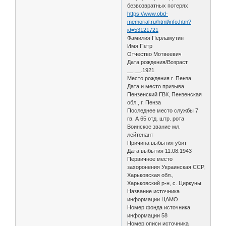
безвозвратных потерях
https://www.obd-
memorial.ru/html/info.htm?
id=53121721
Фамилия Перламутин
Имя Петр
Отчество Мотвеевич
Дата рождения/Возраст
__.__.1921
Место рождения г. Пенза
Дата и место призыва
Пензенский ГВК, Пензенская
обл., г. Пенза
Последнее место службы 7
гв. А 65 отд. штр. рота
Воинское звание мл.
лейтенант
Причина выбытия убит
Дата выбытия 11.08.1943
Первичное место
захоронения Украинская ССР,
Харьковская обл.,
Харьковский р-н, с. Циркуны
Название источника
информации ЦАМО
Номер фонда источника
информации 58
Номер описи источника