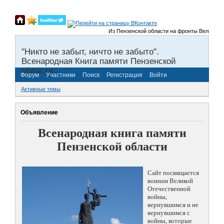
Из Пензенской области на фронты Великой Оте
"Никто не забыт, ничто не забыто".
Всенародная Книга памяти Пензенской
области.
Форум
Участники
Поиск
Регистрация
Войти
Активные темы
Объявление
Всенародная книга памяти
Пензенской области
Сайт посвящается
воинам Великой
Отечественной
войны,
вернувшимся и не
вернувшимся с
войны, которые