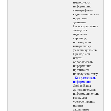
имеющуюся
информацию
фотографиями,
видеоматериалами
и другими
данными.
На каждого воина
заводится
отдельная
страница,
посвященная
конкретному
участнику войны.
Прежде чем
начать
обрабатывать
информацию,
прочитайте,
пожалуйста, тему
-
Как размещать
информацию
.
Любая Ваша
дополнительная
информация очень
важна для
увековечивания
памяти
защитников