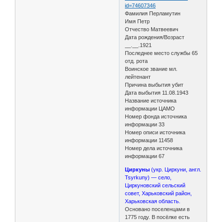
id=74607346
Фамилия Перламутин
Имя Петр
Отчество Матвеевич
Дата рождения/Возраст
__.__.1921
Последнее место службы 65
отд. рота
Воинское звание мл.
лейтенант
Причина выбытия убит
Дата выбытия 11.08.1943
Название источника
информации ЦАМО
Номер фонда источника
информации 33
Номер описи источника
информации 11458
Номер дела источника
информации 67
Циркуны
(укр. Циркуни, англ.
Tsyrkuny) — село,
Циркуновский сельский
совет, Харьковский район,
Харьковская область.
Основано поселенцами в
1775 году. В посёлке есть