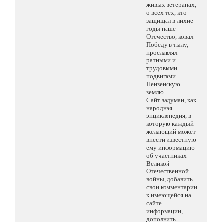
живых ветеранах,
о всех тех, кто
защищал в лихие
годы наше
Отечество, ковал
Победу в тылу,
прославлял
ратными и
трудовыми
подвигами
Пензенскую
землю.
Сайт задуман, как
народная
энциклопедия, в
которую каждый
желающий может
внести известную
ему информацию
об участниках
Великой
Отечественной
войны, добавить
свои комментарии
к имеющейся на
сайте
информации,
дополнить