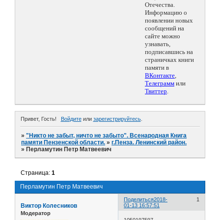
Отечества.
Информацию о
появлении новых
сообщений на
сайте можно
узнавать,
подписавшись на
страничках книги
памяти в
ВКонтакте
,
Телеграмм
или
Твиттер
.
Привет, Гость!
Войдите
или
зарегистрируйтесь
.
»
"Никто не забыт, ничто не забыто". Всенародная Книга
памяти Пензенской области.
»
г.Пенза. Ленинский район.
»
Перламутин Петр Матвеевич
Страница:
1
Перламутин Петр Матвеевич
Поделиться
2018-
1
Виктор Колесников
01-13 16:57:51
Модератор
1050197597