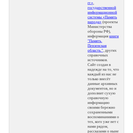
гг.»
,
государственной
информационной
системы «Память
народа»
(проекты
Министерства
обороны РФ),
информация
книги
"Память.
Пензенская
область."
, других
справочных
источников.
Сайт создан в
надежде на то, что
каждый из нас не
только внесёт
данные архивных
документов, но и
дополнит сухую
справочную
информацию
своими бережно
сохраненными
воспоминаниями о
тех, кого уже нет с
нами рядом,
рассказами о ныне