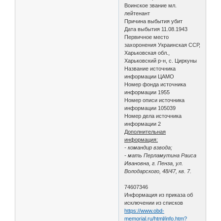
Воинское звание мл.
лейтенант
Причина выбытия убит
Дата выбытия 11.08.1943
Первичное место
захоронения Украинская ССР,
Харьковская обл.,
Харьковский р-н, с. Циркуны
Название источника
информации ЦАМО
Номер фонда источника
информации 1955
Номер описи источника
информации 105039
Номер дела источника
информации 2
Дополнительная
информация:
- командир взвода;
- мать Перламутина Раиса
Ивановна, г. Пенза, ул.
Володарского, 48/47, кв. 7.
74607346
Информация из приказа об
исключении из списков
https://www.obd-
memorial.ru/html/info.htm?