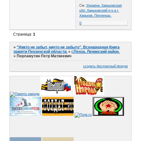
См.
Украина. Харьковская
обл. Харьковский р-н и г.
Харьков. Пензенцы.
0
Страница:
1
»
"Никто не забыт, ничто не забыто". Всенародная Книга
памяти Пензенской области.
»
г.Пенза. Ленинский район.
»
Перламутин Петр Матвеевич
создать бесплатный форум