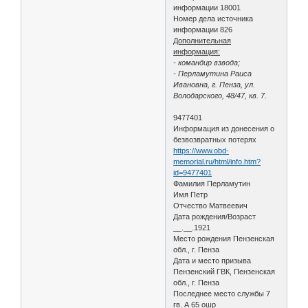
информации 18001
Номер дела источника
информации 826
Дополнительная
информация:
- командир взвода;
- Перламутина Раиса
Ивановна, г. Пенза, ул.
Володарского, 48/47, кв. 7.
9477401
Информация из донесения о
безвозвратных потерях
https://www.obd-
memorial.ru/html/info.htm?
id=9477401
Фамилия Перламутин
Имя Петр
Отчество Матвеевич
Дата рождения/Возраст
__.__.1921
Место рождения Пензенская
обл., г. Пенза
Дата и место призыва
Пензенский ГВК, Пензенская
обл., г. Пенза
Последнее место службы 7
гв. А 65 ошр