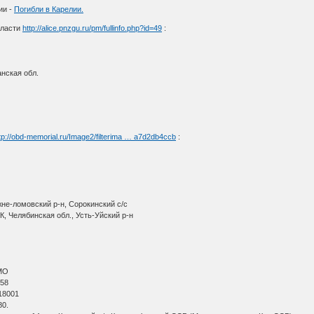
ии -
Погибли в Карелии.
бласти
http://alice.pnzgu.ru/pm/fullinfo.php?id=49
:
н
нская обл.
tp://obd-memorial.ru/Image2/filterima … a7d2db4ccb
:
не-ломовский р-н, Сорокинский с/с
, Челябинская обл., Усть-Уйский р-н
МО
 58
18001
80.