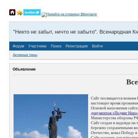
"Никто не забыт, ничто не забыто". Всенародная К
Форум
Участники
Поиск
Регистрация
Войти
Активные темы
Объявление
Все
Сайт посвящается воинам 
настоящее время проживаю
Основой наполнения сайта
документов «Подвиг Народ
Министерства обороны РФ
Сайт создан в надежде на
бережно сохраненными восп
Отечество, ковал Победу 
Сайт задуман, как народн