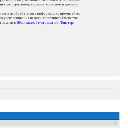
цию фотографиями, видеоматериалами и другими
ем начать обрабатывать информацию, прочитайте,
я увековечивания памяти защитников Отечества.
и памяти в
ВКонтакте
,
Телеграмм
или
Твиттер
.
1