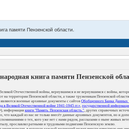
нига памяти Пензенской области.
народная книга памяти Пензенской обл
Великой Отечественной войны, вернувшимся и не вернувшимся с войны, котор
т на территории Пензенской области, а также труженикам Пензенской области
 являются военные архивные документы с сайтов
Обобщенного Банка Данных
а в Великой Отечественной войне 1941-1945 гг.»
,
государственной информаци
), информация
книги "Память. Пензенская область."
, других справочных источ
 то, что каждый из нас не только внесёт данные архивных документов, но и 
оминаниями о тех, кого уже нет с нами рядом, рассказами о ныне живых ветер
в тылу, прославлял ратными и трудовыми подвигами Пензенскую землю.
ая энциклопедия, в которую каждый желающий может внести известную ему и