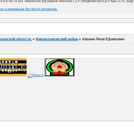
и в р-не 14 раз. Кировской ж/д Карело-Финской ССР (Медвежегорск.р-н Кар.ССР), родст
их и пропавших без вести пензенцев.
нзенской области.
»
Нижнеломовский район
»
Абанин Яков Ефимович