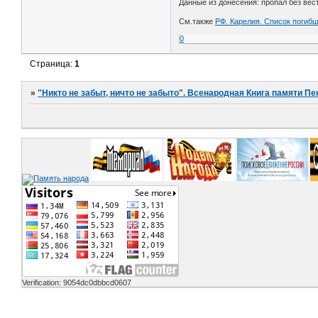
Данные из донесения: пропал без вест
См.также
РФ. Карелия. Список погибш
0
Страница:
1
»
"Никто не забыт, ничто не забыто". Всенародная Книга памяти Пе
Verification: 9054dc0dbbcd0607