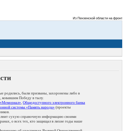
Из Пензенской области на фронты Велик
асти
ые родились, были призваны, захоронены либо в
, ковавшим Победу в тылу.
 «Мемориал»
,
Общедоступного электронного банка
онной системы «Память народа»
(проекты
ников.
дополнит сухую справочную информацию своими
анах, о всех тех, кто защищал в лихие годы наше
нформацию об участниках Великой Отечественной