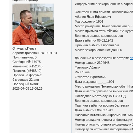
Информация о захороненных в Карел
Электрон.книга памяти Пензенской о
Абанин Яков Ефимович
Год рождения 1901
Место рождения Нижнеломовский р-
Место призыва Усть-Уйский РВК,Курга
Воинское звание красноармеец
Дата выбытия 06.02.1942
Причина выбытия пропал б/в
Откуда:
г.Пенза
Место захоронения нет данных.
Зарегистрирован
: 2010-01-24
Приглашений:
0
Донесение о безвозратных потерях
ht
Сообщений:
17075
Номер записи 2394648
Уважение:
[+1523/-6]
Фамилия Абанин
Позитив:
[+5483/-0]
Имя Яков
Провел на форуме:
Отчество Ефимович
9 месяцев 22 дня
Дата рождения __.__.1901
Последний визит:
Место рождения Пензенская обл., Ниж
2026-07-08 15:06:26
Дата и место призыва Усть-Уйский РВК
Последнее место службы 367 СД
Воинское звание красноармеец
Причина выбытия пропал без вести
Дата выбытия 06.02.1942
Название источника информации ЦА
Номер фонда источника информации
Номер описи источника информации 
Номер дела источника информации 6