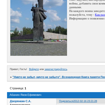
войны, добавить свои ко
данными.
На каждого воина заводит
пожалуйста, тему -
Как ра
Информацию о появлении н
Привет, Гость!
Войдите
или
зарегистрируйтесь
.
»
"Никто не забыт, ничто не забыто". Всенародная Книга памяти Пе
Страница:
1
Абанин Яков Ефимович
Дворянкин С.А.
Поделиться
2012-02-16 23:21:28
Администратор