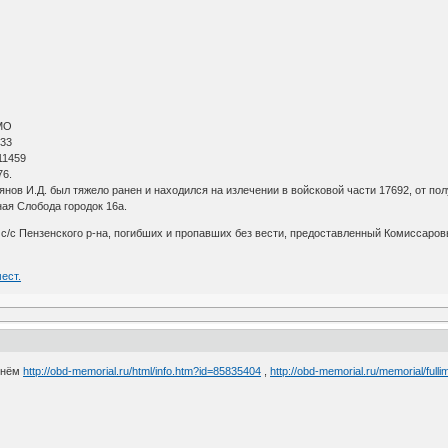
МО
 33
11459
76.
янов И.Д. был тяжело ранен и находился на излечении в войсковой части 17692, от по
ная Слобода городок 16а.
с/с Пензенского р-на, погибших и пропавших без вести, предоставленный Комиссар
ест.
 нём
http://obd-memorial.ru/html/info.htm?id=85835404
,
http://obd-memorial.ru/memorial/full