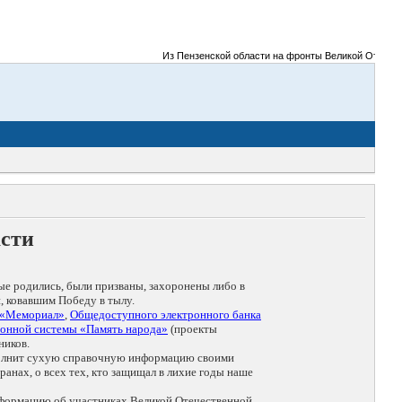
Из Пензенской области на фронты Великой Отечественно
асти
ые родились, были призваны, захоронены либо в
, ковавшим Победу в тылу.
 «Мемориал»
,
Общедоступного электронного банка
онной системы «Память народа»
(проекты
ников.
дополнит сухую справочную информацию своими
анах, о всех тех, кто защищал в лихие годы наше
нформацию об участниках Великой Отечественной