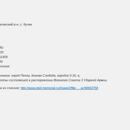
гинский р-н, с. Кучки
МО
 33
11459
00
сения:
ков: город Пенза, Конная Слобода, городок д.16, а;
роты состоявшей в распоряжении Военного Совета 3 Ударной Армии.
и из списков:
http://www.obd-memorial.ru/Image2/filte … ac90663758