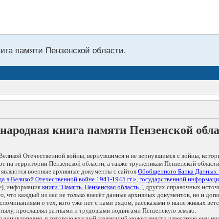
нига памяти Пензенской области.
народная книга памяти Пензенской обл
Великой Отечественной войны, вернувшимся и не вернувшимся с войны, котор
т на территории Пензенской области, а также труженикам Пензенской области
 являются военные архивные документы с сайтов
Обобщенного Банка Данных
а в Великой Отечественной войне 1941-1945 гг.»
,
государственной информаци
), информация
книги "Память. Пензенская область."
, других справочных источ
 то, что каждый из нас не только внесёт данные архивных документов, но и 
оминаниями о тех, кого уже нет с нами рядом, рассказами о ныне живых ветер
в тылу, прославлял ратными и трудовыми подвигами Пензенскую землю.
ая энциклопедия, в которую каждый желающий может внести известную ему и