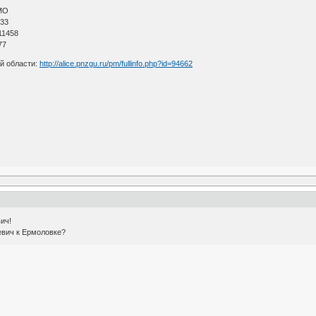
МО
 33
11458
77
й области:
http://alice.pnzgu.ru/pm/fullinfo.php?id=94662
ич!
евич к Ермоловке?