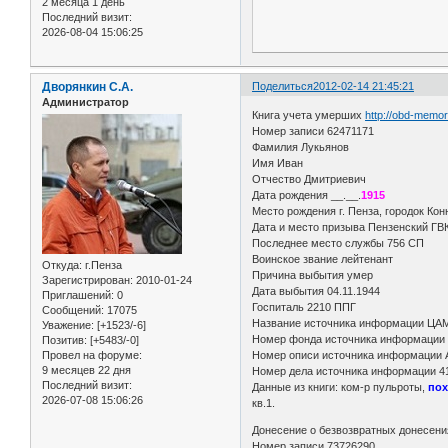
2 месяца 1 день
Последний визит:
2026-08-04 15:06:25
Дворянкин С.А.
Поделиться
2012-02-14 21:45:21
Администратор
Книга учета умерших
http://obd-memo
Номер записи 62471171
Фамилия Лукьянов
Имя Иван
Отчество Дмитриевич
Дата рождения __.__.
1915
Место рождения г. Пенза, городок Кон
Дата и место призыва Пензенский ГВ
Последнее место службы 756 СП
Воинское звание лейтенант
Откуда:
г.Пенза
Причина выбытия умер
Зарегистрирован
: 2010-01-24
Дата выбытия 04.11.1944
Приглашений:
0
Госпиталь 2210 ППГ
Сообщений:
17075
Название источника информации ЦА
Уважение:
[+1523/-6]
Номер фонда источника информации
Позитив:
[+5483/-0]
Провел на форуме:
Номер описи источника информации 
9 месяцев 22 дня
Номер дела источника информации 41
Последний визит:
Данные из книги: ком-р пульроты,
пох
2026-07-08 15:06:26
кв.1.
Донесение о безвозвратных донесен
Номер записи 73726290