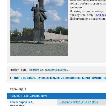
войны, добавить свои ко
данными.
На каждого воина заводит
пожалуйста, тему -
Как ра
Информацию о появлении н
Привет, Гость!
Войдите
или
зарегистрируйтесь
.
»
"Никто не забыт, ничто не забыто". Всенародная Книга памяти Пе
Страница:
1
Лукьянов Иван Дмитриевич
Комиссаров В.А.
Поделиться
2012-02-14 07:11:24
Модератор