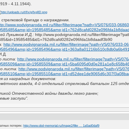
19 - 4.11.1944).
 стрелковой бригаде о награждении.
ttp://www.podvignaroda.mil.ru/filter/filterimage?path=VS/076/033-068
19585485&amp;id=19585485&amp;id1=762d8cafd0282e096fda1b8daa
ей Лукьянов И.Д.:
http://www.podvignaroda.mil.ru/filter/filterimag
485&id=19585485&id1=762d8cafd0282e096fda1b8daadf3b90
а:
http://www.podvignaroda.mil.ru/filter/filterimage?path=VS/076/033
19585496&amp;id=19585496&amp;id1=363a8a01216b510c8db0a6b49
И.Д.
о листа:
http://www.podvignaroda.mil.ru/filter/filterimage?path=VS/
19585509&amp;id=19585509&amp;id1=5ba6095d0d0e281a1e8c658b4
о листа:
http://www.podvignaroda.mil.ru/filter/filterimage?path=VS/
19585510&amp;id=19585510&amp;id1=d52dee1de9065d6c307f3a08b
 из наградных документов:
емётного взвода, 4-й отдельный стрелковый батальон 125 отде
;
Великой Отечественной войны дважды легко ранен;
евые заслуги".
ратных потерях:
http://www.obd-memorial.ru/Image2/filte … 1a5ad0daf9