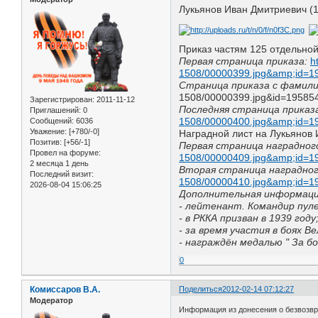
Лукьянов Иван Дмитриевич (19
Приказ частям 125 отдельной
Первая страница приказа:
h
1508/00000399.jpg&amp;id=
Страница приказа с фамили
1508/00000399.jpg&id=19585
Зарегистрирован
: 2011-11-12
Последняя страница приказ
Приглашений:
0
1508/00000400.jpg&amp;id=
Сообщений:
6036
Уважение:
[+780/-0]
Наградной лист на Лукьянов 
Позитив:
[+56/-1]
Первая страница наградног
Провел на форуме:
1508/00000409.jpg&amp;id=
2 месяца 1 день
Вторая страница наградног
Последний визит:
1508/00000410.jpg&amp;id=
2026-08-04 15:06:25
Дополнительная информация
- лейтенант. Командир пул
- в РККА призван в 1939 году
- за время участия в боях 
- награждён медалью " За бо
0
Комиссаров В.А.
Поделиться
2012-02-14 07:12:27
Модератор
Информация из донесения о безвозв