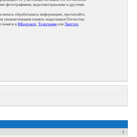
цию фотографиями, видеоматериалами и другими
ем начать обрабатывать информацию, прочитайте,
я увековечивания памяти защитников Отечества.
и памяти в
ВКонтакте
,
Телеграмм
или
Твиттер
.
1