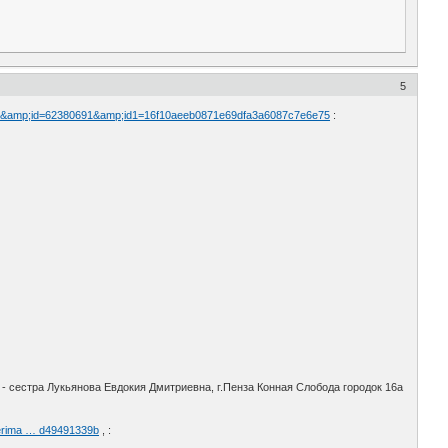
5
0691&amp;id=62380691&amp;id1=16f10aeeb0871e69dfa3a6087c7e6e75
:
 - сестра Лукьянова Евдокия Дмитриевна, г.Пенза Конная Слобода городок 16а
lterima … d49491339b
, :