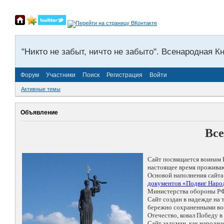
"Никто не забыт, ничто не забыто". Всенародная К
Форум
Участники
Поиск
Регистрация
Войти
Активные темы
Объявление
Все
Сайт посвящается воинам 
настоящее время проживаю
Основой наполнения сайта
документов «Подвиг Народ
Министерства обороны РФ
Сайт создан в надежде на
бережно сохраненными восп
Отечество, ковал Победу 
Сайт задуман, как народн