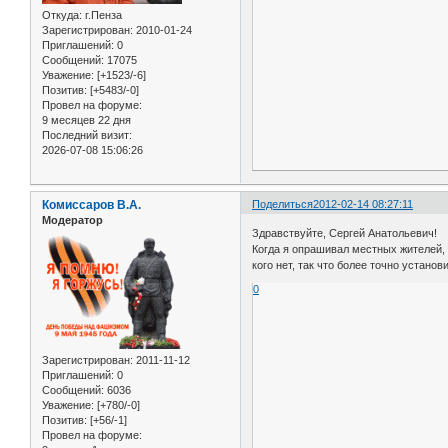
Откуда:
г.Пенза
Зарегистрирован
: 2010-01-24
Приглашений:
0
Сообщений:
17075
Уважение:
[+1523/-6]
Позитив:
[+5483/-0]
Провел на форуме:
9 месяцев 22 дня
Последний визит:
2026-07-08 15:06:26
Комиссаров В.А.
Поделиться
2012-02-14 08:27:11
Модератор
Здравствуйте, Сергей Анатольевич!
Когда я опрашивал местных жителей, 
кого нет, так что более точно установ
0
Зарегистрирован
: 2011-11-12
Приглашений:
0
Сообщений:
6036
Уважение:
[+780/-0]
Позитив:
[+56/-1]
Провел на форуме: