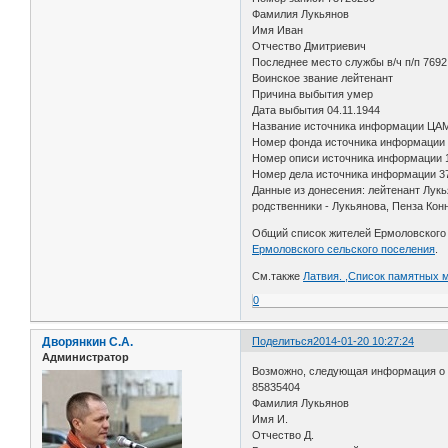
Фамилия Лукьянов
Имя Иван
Отчество Дмитриевич
Последнее место службы в/ч п/п 7692
Воинское звание лейтенант
Причина выбытия умер
Дата выбытия 04.11.1944
Название источника информации ЦА
Номер фонда источника информации
Номер описи источника информации 
Номер дела источника информации 3
Данные из донесения: лейтенант Лукь
родственники - Лукьянова, Пенза Кон
Общий список жителей Ермоловского 
Ермоловского сельского поселения
.
См.также
Латвия. ,Список памятных м
0
Дворянкин С.А.
Поделиться
2014-01-20 10:27:24
Администратор
Возможно, следующая информация о
85835404
Фамилия Лукьянов
Имя И.
Отчество Д.