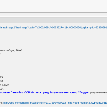
rial.ru/Image2/filterimage?path=TV/003/058-А-0083627-4114/00000026.jpg&amp;id=6238
ная слобода, 16а-1
К
МО
 58
А-83627
14.
оронен Латвийск. ССР Митавск. уезд Залукская вол. хутор ?Глудас
, родственники
иях
http://obd-memorial.ru/Image2/filterima … c9040b09aa
,
http://obd-memorial.ru/Image2/fi