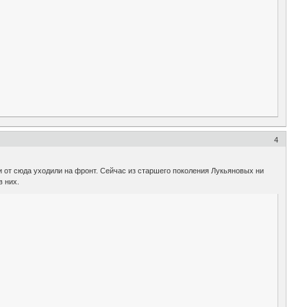
4
и от сюда уходили на фронт. Сейчас из старшего поколения Лукьяновых ни
в них.