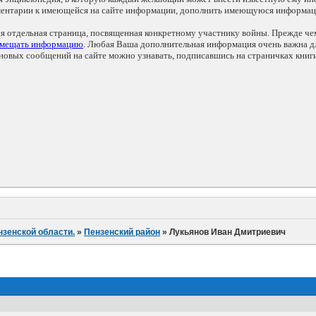
мментарии к имеющейся на сайте информации, дополнить имеющуюся информа
ся отдельная страница, посвященная конкретному участнику войны. Прежде ч
змещать информацию
. Любая Ваша дополнительная информация очень важна дл
овых сообщений на сайте можно узнавать, подписавшись на страничках книг
нзенской области.
»
Пензенский район
»
Лукьянов Иван Дмитриевич