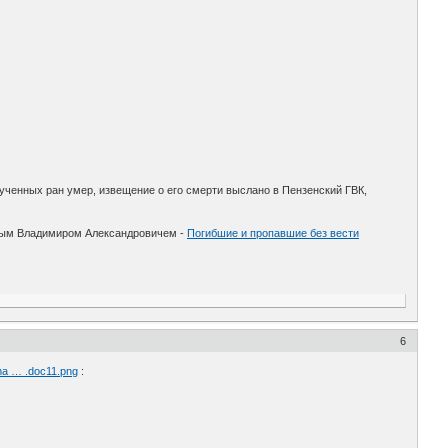
лученных ран умер, извещение о его смерти выслано в Пензенский ГВК,
овым Владимиром Александровичем -
Погибшие и пропавшие без вести
6
ima … .doc11.png
: