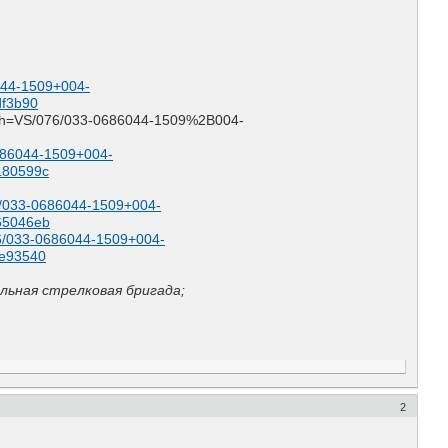
6044-1509+004-
df3b90
e?path=VS/076/033-0686044-1509%2B004-
-0686044-1509+004-
180599c
076/033-0686044-1509+004-
65046eb
076/033-0686044-1509+004-
ae93540
льная стрелковая бригада;
2