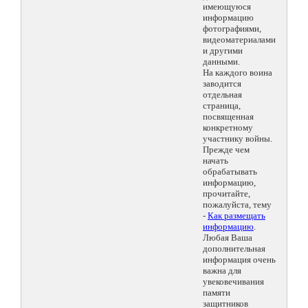
имеющуюся
информацию
фотографиями,
видеоматериалами
и другими
данными.
На каждого воина
заводится
отдельная
страница,
посвященная
конкретному
участнику войны.
Прежде чем
начать
обрабатывать
информацию,
прочитайте,
пожалуйста, тему
-
Как размещать
информацию
.
Любая Ваша
дополнительная
информация очень
важна для
увековечивания
памяти
защитников