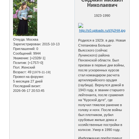
Николаевич
1923-1990
Откуда:
Москва
Родился в 1923г. в дер. Новая
Зарегистрирован
: 2015-10-13
Степановна Больше-
Приглашений:
0
Вьясского (сейчас
Сообщений:
9944
Лунинского) района
Уважение:
[+2328/-1]
Пензенской области. Был
Позитив:
[+1757/-0]
призван в первые дни войны,
Пол:
Женский
после ускоренных курсов
Возраст:
49
[1976-11-19]
стал командиром расчета
Провел на форуме:
артиллерийского орудия
5 месяцев 27 дней
(гаубица). Вернулся домой в
Последний визит:
1943 году, в звании старшего
2026-06-17 20:53:45
лейтенанта, после сражения
на "Курской дуге", где
получил тяжелое ранение в
голову и ноги. После войны
был плотником, рубил
срубовые жилые дома и
хозяйственные постройки в
колхозе. Умер в 1990 году.
Информацию предоставил