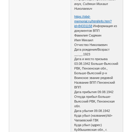
внук, Сидякин Михаил
Николаевич
https://obd-
memorial.ru/html/info.htm?
id=84331158
Информация из
документов ВПП
Фамилия Сидякин
Имя Михаил
Отчество Николаевич
Дата рождения/Возраст
__.__.1923
Дата и место призыва
03.08.1942 Больше-Вьясский
РВК, Пензенская обл.,
Больше-Вьясский р-н
Воинское звание рядовой
Название ВПП Пензенский
ВПП
Дата прибытия 09.08.1942
Откуда прибыл Больше-
Вьясский РВК, Пензенская
обл.
Дата убытия 09.08.1942
Куда убыл (название)/td>
Чапаевский ГВК
Куда убыл (адрес)
Куйбышевская обл., г.