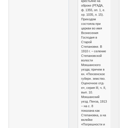
крестьяне на
оброке (РГАДА,
ф. 1355, оп. 1, е.
хр. 1035, л. 15).
Приходом
состояла при
церкви во имя
Вознесения
Господня в
Старой
Степановке. В
1910 г. – селение
Степановской
волости
Мокшанского
уезда; причем в
кн. «Пензенское
губерн. земство.
Оценочное отд-
е», серия III, ч. II,
вып. 10.
Мокшанский
уезд. Пенза, 1913
– на с. 8
показана как
Степановка, а на
вклейке
«Погрешности и