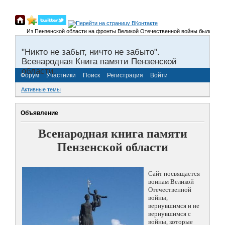
Из Пензенской области на фронты Великой Отечественной войны было призвано
"Никто не забыт, ничто не забыто".
Всенародная Книга памяти Пензенской
области.
Форум
Участники
Поиск
Регистрация
Войти
Активные темы
Объявление
Всенародная книга памяти
Пензенской области
Сайт посвящается
воинам Великой
Отечественной
войны,
вернувшимся и не
вернувшимся с
войны, которые