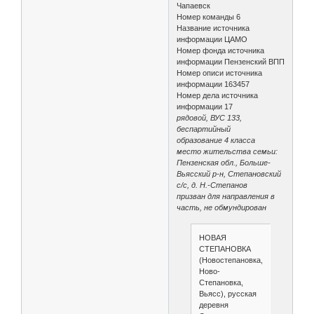
Чапаевск
Номер команды 6
Название источника
информации ЦАМО
Номер фонда источника
информации Пензенский ВПП
Номер описи источника
информации 163457
Номер дела источника
информации 17
рядовой, ВУС 133,
беспартийный
образование 4 класса
место жительства семьи:
Пензенская обл., Больше-
Вьясский р-н, Степановский
с/с, д. Н.-Степанов
призван для направления в
часть, не обмундирован
НОВАЯ
СТЕПАНОВКА
(Новостепановка,
Ново-
Степановка,
Вьясс), русская
деревня