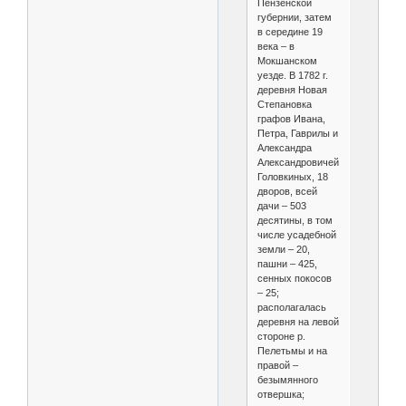
Пензенской
губернии, затем
в середине 19
века – в
Мокшанском
уезде. В 1782 г.
деревня Новая
Степановка
графов Ивана,
Петра, Гаврилы и
Александра
Александровичей
Головкиных, 18
дворов, всей
дачи – 503
десятины, в том
числе усадебной
земли – 20,
пашни – 425,
сенных покосов
– 25;
располагалась
деревня на левой
стороне р.
Пелетьмы и на
правой –
безымянного
отвершка;