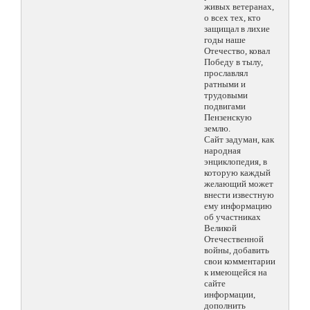
живых ветеранах,
о всех тех, кто
защищал в лихие
годы наше
Отечество, ковал
Победу в тылу,
прославлял
ратными и
трудовыми
подвигами
Пензенскую
землю.
Сайт задуман, как
народная
энциклопедия, в
которую каждый
желающий может
внести известную
ему информацию
об участниках
Великой
Отечественной
войны, добавить
свои комментарии
к имеющейся на
сайте
информации,
дополнить