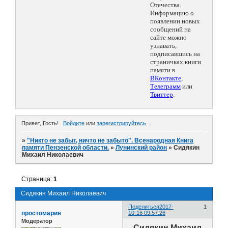
Отечества.
Информацию о
появлении новых
сообщений на
сайте можно
узнавать,
подписавшись на
страничках книги
памяти в
ВКонтакте
,
Телеграмм
или
Твиттер
.
Привет, Гость!
Войдите
или
зарегистрируйтесь
.
»
"Никто не забыт, ничто не забыто". Всенародная Книга
памяти Пензенской области.
»
Лунинский район
»
Сидякин
Михаил Николаевич
Страница:
1
Сидякин Михаил Николаевич
Поделиться
2017-
1
простомария
10-16 09:57:26
Модератор
Сидякин Михаил