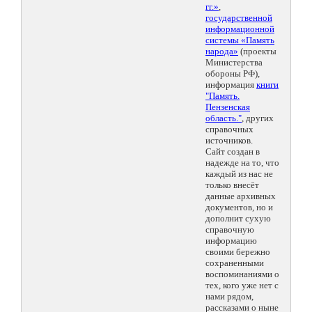
гг.»
,
государственной
информационной
системы «Память
народа»
(проекты
Министерства
обороны РФ),
информация
книги
"Память.
Пензенская
область."
, других
справочных
источников.
Сайт создан в
надежде на то, что
каждый из нас не
только внесёт
данные архивных
документов, но и
дополнит сухую
справочную
информацию
своими бережно
сохраненными
воспоминаниями о
тех, кого уже нет с
нами рядом,
рассказами о ныне