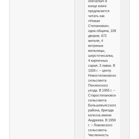
опечатки» в
конце книги
предлагается
читать как
«Новая
Степановка»,
одна община, 109
дворов, 672
жителя, 4
ветряные
мельницы,
шерсточесалка,
4 кирпичных
сарая, 3 лавки. В
1926 г. – центр
Новостепановского
сельсовета
Пензенского
уезда. В 1955 г. –
Старостепановского
сельсовета
Большевьясского
района, бригада
колхоза имени
Андреева. В 1959
г. – Ломовского
сельсовета.
Численность