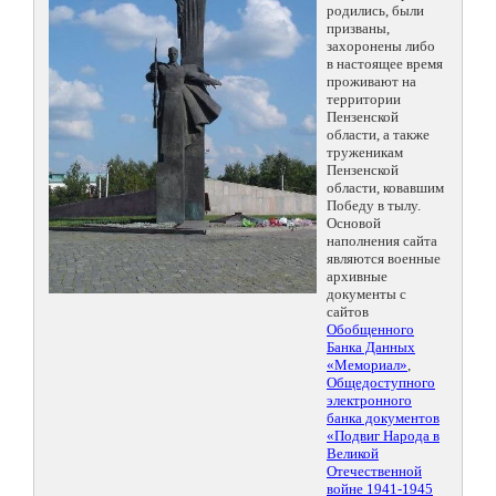
родились, были
призваны,
захоронены либо
в настоящее время
проживают на
территории
Пензенской
области, а также
труженикам
Пензенской
области, ковавшим
Победу в тылу.
Основой
наполнения сайта
являются военные
архивные
документы с
сайтов
Обобщенного
Банка Данных
«Мемориал»
,
Общедоступного
электронного
банка документов
«Подвиг Народа в
Великой
Отечественной
войне 1941-1945