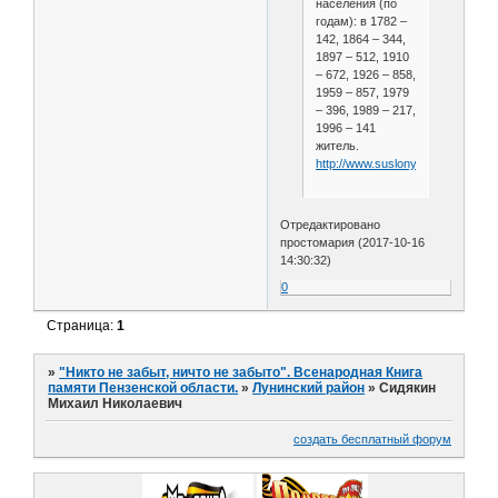
населения (по
годам): в 1782 –
142, 1864 – 344,
1897 – 512, 1910
– 672, 1926 – 858,
1959 – 857, 1979
– 396, 1989 – 217,
1996 – 141
житель.
http://www.suslony.ru/Penzagebie
Отредактировано
простомария (2017-10-16
14:30:32)
0
Страница:
1
»
"Никто не забыт, ничто не забыто". Всенародная Книга
памяти Пензенской области.
»
Лунинский район
»
Сидякин
Михаил Николаевич
создать бесплатный форум