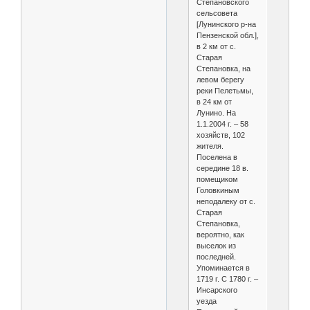
Степановского
сельсовета
[Лунинского р-на
Пензенской обл.],
в 2 км от с.
Старая
Степановка, на
левом берегу
реки Пелетьмы,
в 24 км от
Лунино. На
1.1.2004 г. – 58
хозяйств, 102
жителя.
Поселена в
середине 18 в.
помещиком
Головкиным
неподалеку от с.
Старая
Степановка,
вероятно, как
выселок из
последней.
Упоминается в
1719 г. С 1780 г. –
Инсарского
уезда