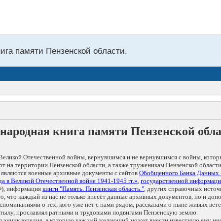
нига памяти Пензенской области.
народная книга памяти Пензенской обл
Великой Отечественной войны, вернувшимся и не вернувшимся с войны, котор
т на территории Пензенской области, а также труженикам Пензенской области
 являются военные архивные документы с сайтов
Обобщенного Банка Данных
а в Великой Отечественной войне 1941-1945 гг.»
,
государственной информаци
), информация
книги "Память. Пензенская область."
, других справочных источ
 то, что каждый из нас не только внесёт данные архивных документов, но и 
оминаниями о тех, кого уже нет с нами рядом, рассказами о ныне живых ветер
в тылу, прославлял ратными и трудовыми подвигами Пензенскую землю.
ая энциклопедия, в которую каждый желающий может внести известную ему и