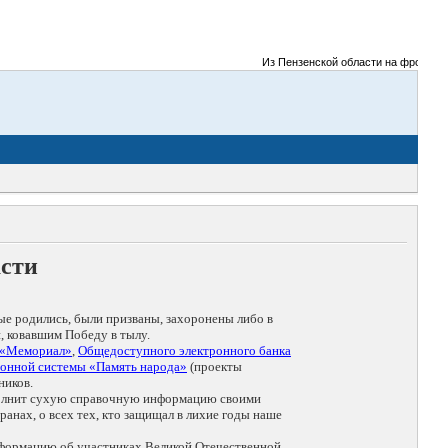
Из Пензенской области на фронты Ве
асти
ые родились, были призваны, захоронены либо в
, ковавшим Победу в тылу.
 «Мемориал»
,
Общедоступного электронного банка
онной системы «Память народа»
(проекты
ников.
дополнит сухую справочную информацию своими
анах, о всех тех, кто защищал в лихие годы наше
нформацию об участниках Великой Отечественной