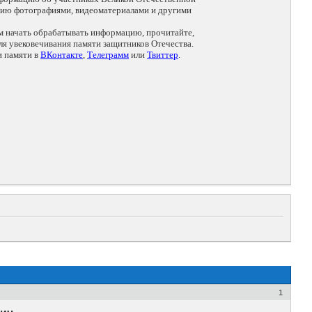
цию фотографиями, видеоматериалами и другими
ем начать обрабатывать информацию, прочитайте,
я увековечивания памяти защитников Отечества.
и памяти в
ВКонтакте
,
Телеграмм
или
Твиттер
.
1