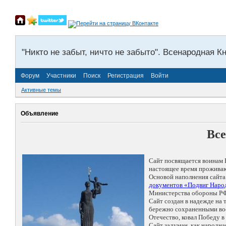
"Никто не забыт, ничто не забыто". Всенародная К
Форум
Участники
Поиск
Регистрация
Войти
Активные темы
Объявление
Все
Сайт посвящается воинам 
настоящее время проживаю
Основой наполнения сайта
документов «Подвиг Народ
Министерства обороны РФ
Сайт создан в надежде на
бережно сохраненными восп
Отечество, ковал Победу 
Сайт задуман, как народн