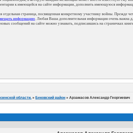
мментарии к имеющейся на сайте информации, дополнить имеющуюся информа
ся отдельная страница, посвященная конкретному участнику войны. Прежде ч
змещать информацию
. Любая Ваша дополнительная информация очень важна дл
овых сообщений на сайте можно узнавать, подписавшись на страничках книг
нзенской области.
»
Бековский район
»
Арзамасов Александр Георгиевич