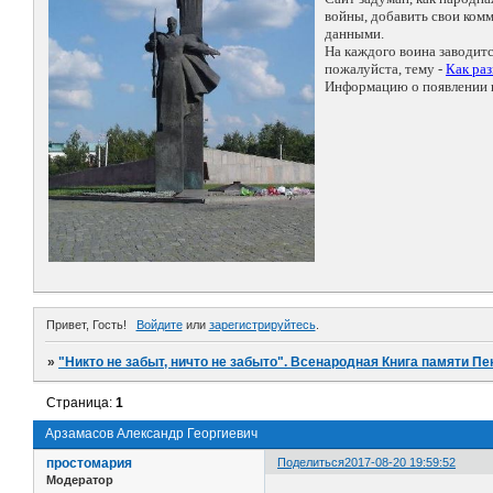
войны, добавить свои ко
данными.
На каждого воина заводит
пожалуйста, тему -
Как ра
Информацию о появлении н
Привет, Гость!
Войдите
или
зарегистрируйтесь
.
»
"Никто не забыт, ничто не забыто". Всенародная Книга памяти Пе
Страница:
1
Арзамасов Александр Георгиевич
простомария
Поделиться
2017-08-20 19:59:52
Модератор