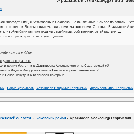
Арзамасов Александр Георгие
ml
ыли многодетными, и Арзамазовы в Сосновке - не исключение. Семеро по лавкам – это к
ю не голодали. Все выросли рукодельными, мастеровыми. Старшие, Владимир и Алекс
началу войны были они уже людьми семейными, собственных детей растили. ...
шли на фронт, двое не вернулись домой...
ражденных не найдена
и данных о братьях:
ак и другие братья, в д. Дмитриевка Аркадакского р-на Саратовской обл.
евич и Федора Федоровна жили в Бековском р-не Пензенской обл.
 г. Пензе, откуда и был призван на фронт.
вич
,
Борис Арзамазов
,
Арзамасов Владимир Георгиевич
,
Арзамасов Иван Георгиевич
нзенской области.
»
Бековский район
»
Арзамасов Александр Георгиевич