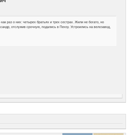
вич
ак раз о них: четырех братьях и трех сестрах. Жили не богато, но
андр, отслужив срочную, подались в Пензу. Устроились на велозавод,