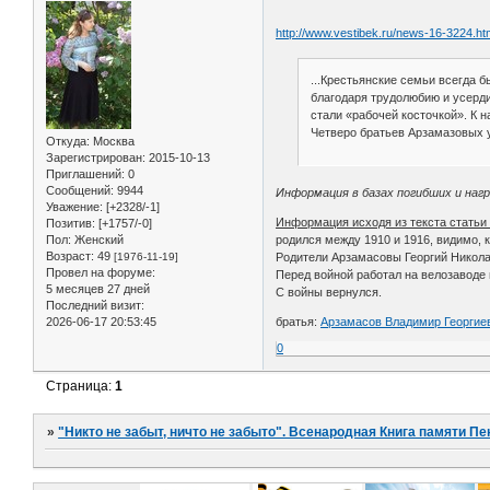
http://www.vestibek.ru/news-16-3224.ht
...Крестьянские семьи всегда б
благодаря трудолюбию и усерди
стали «рабочей косточкой». К 
Четверо братьев Арзамазовых у
Откуда:
Москва
Зарегистрирован
: 2015-10-13
Приглашений:
0
Сообщений:
9944
Информация в базах погибших и наг
Уважение:
[+2328/-1]
Информация исходя из текста статьи 
Позитив:
[+1757/-0]
родился между 1910 и 1916, видимо, к
Пол:
Женский
Возраст:
49
Родители Арзамасовы Георгий Никола
[1976-11-19]
Провел на форуме:
Перед войной работал на велозаводе в
5 месяцев 27 дней
С войны вернулся.
Последний визит:
братья:
Арзамасов Владимир Георгие
2026-06-17 20:53:45
0
Страница:
1
»
"Никто не забыт, ничто не забыто". Всенародная Книга памяти Пе