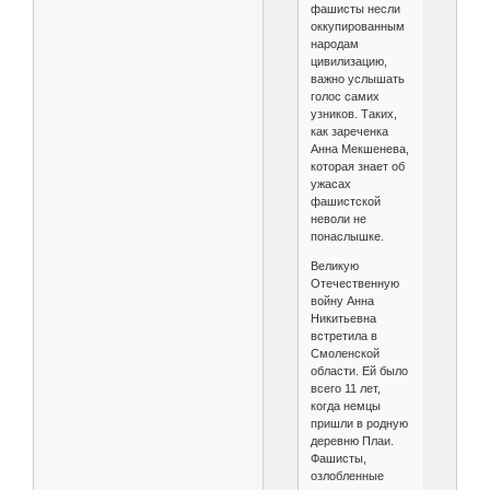
фашисты несли
оккупированным
народам
цивилизацию,
важно услышать
голос самих
узников. Таких,
как зареченка
Анна Мекшенева,
которая знает об
ужасах
фашистской
неволи не
понаслышке.
Великую
Отечественную
войну Анна
Никитьевна
встретила в
Смоленской
области. Ей было
всего 11 лет,
когда немцы
пришли в родную
деревню Плаи.
Фашисты,
озлобленные