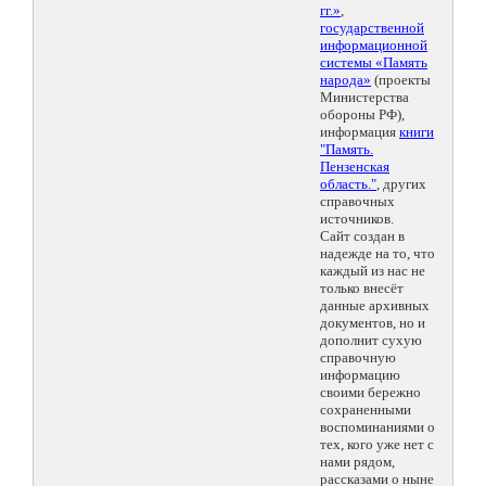
гг.»
,
государственной
информационной
системы «Память
народа»
(проекты
Министерства
обороны РФ),
информация
книги
"Память.
Пензенская
область."
, других
справочных
источников.
Сайт создан в
надежде на то, что
каждый из нас не
только внесёт
данные архивных
документов, но и
дополнит сухую
справочную
информацию
своими бережно
сохраненными
воспоминаниями о
тех, кого уже нет с
нами рядом,
рассказами о ныне