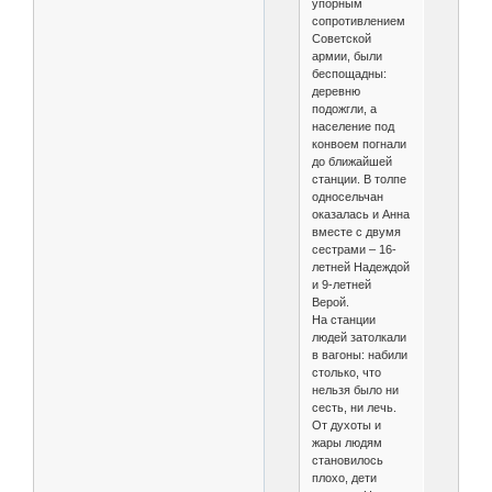
упорным
сопротивлением
Советской
армии, были
беспощадны:
деревню
подожгли, а
население под
конвоем погнали
до ближайшей
станции. В толпе
односельчан
оказалась и Анна
вместе с двумя
сестрами – 16-
летней Надеждой
и 9-летней
Верой.
На станции
людей затолкали
в вагоны: набили
столько, что
нельзя было ни
сесть, ни лечь.
От духоты и
жары людям
становилось
плохо, дети