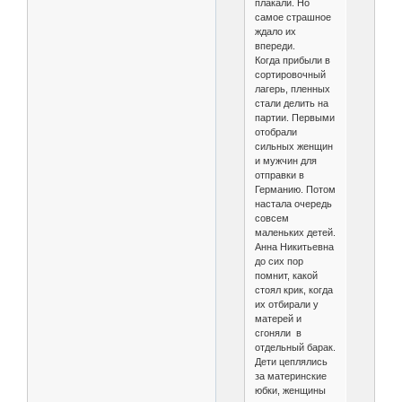
плакали. Но
самое страшное
ждало их
впереди.
Когда прибыли в
сортировочный
лагерь, пленных
стали делить на
партии. Первыми
отобрали
сильных женщин
и мужчин для
отправки в
Германию. Потом
настала очередь
совсем
маленьких детей.
Анна Никитьевна
до сих пор
помнит, какой
стоял крик, когда
их отбирали у
матерей и
сгоняли в
отдельный барак.
Дети цеплялись
за материнские
юбки, женщины