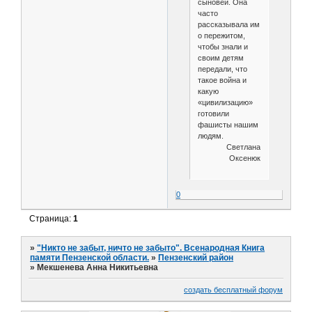
сыновей. Она
часто
рассказывала им
о пережитом,
чтобы знали и
своим детям
передали, что
такое война и
какую
«цивилизацию»
готовили
фашисты нашим
людям.
Светлана
Оксенюк
0
Страница:
1
»
"Никто не забыт, ничто не забыто". Всенародная Книга
памяти Пензенской области.
»
Пензенский район
»
Мекшенева Анна Никитьевна
создать бесплатный форум