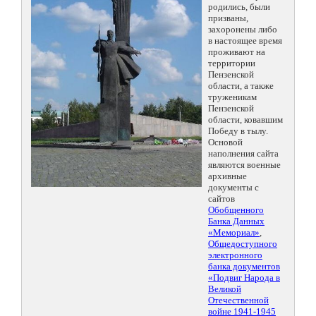
родились, были
призваны,
захоронены либо
в настоящее время
проживают на
территории
Пензенской
области, а также
труженикам
Пензенской
области, ковавшим
Победу в тылу.
Основой
наполнения сайта
являются военные
архивные
документы с
сайтов
Обобщенного
Банка Данных
«Мемориал»
,
Общедоступного
электронного
банка документов
«Подвиг Народа в
Великой
Отечественной
войне 1941-1945