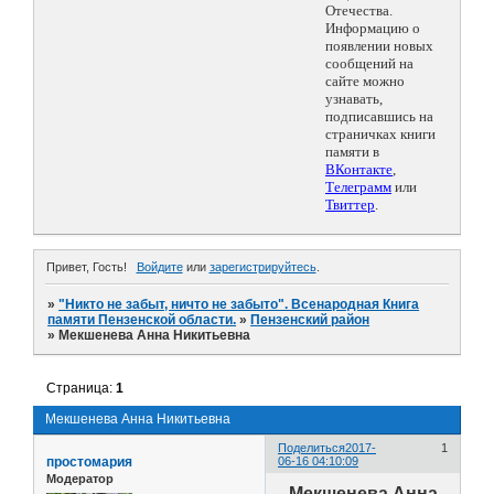
Отечества.
Информацию о
появлении новых
сообщений на
сайте можно
узнавать,
подписавшись на
страничках книги
памяти в
ВКонтакте
,
Телеграмм
или
Твиттер
.
Привет, Гость!
Войдите
или
зарегистрируйтесь
.
»
"Никто не забыт, ничто не забыто". Всенародная Книга
памяти Пензенской области.
»
Пензенский район
»
Мекшенева Анна Никитьевна
Страница:
1
Мекшенева Анна Никитьевна
Поделиться
2017-
1
простомария
06-16 04:10:09
Модератор
Мекшенева Анна