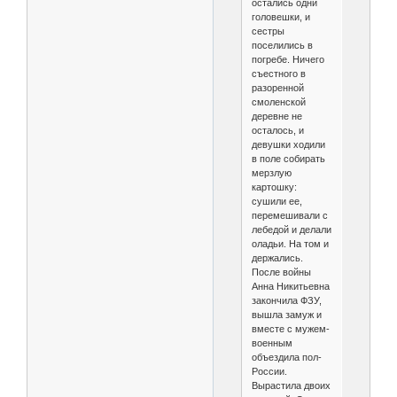
остались одни
головешки, и
сестры
поселились в
погребе. Ничего
съестного в
разоренной
смоленской
деревне не
осталось, и
девушки ходили
в поле собирать
мерзлую
картошку:
сушили ее,
перемешивали с
лебедой и делали
оладьи. На том и
держались.
После войны
Анна Никитьевна
закончила ФЗУ,
вышла замуж и
вместе с мужем-
военным
объездила пол-
России.
Вырастила двоих