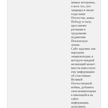
живых ветеранах,
о всех тех, кто
защищал в лихие
годы наше
Отечество, ковал
Победу в тылу,
прославлял
ратными и
трудовыми
подвигами
Пензенскую
землю.
Сайт задуман, как
народная
энциклопедия, в
которую каждый
желающий может
внести известную
ему информацию
об участниках
Великой
Отечественной
войны, добавить
свои комментарии
к имеющейся на
сайте
информации,
дополнить