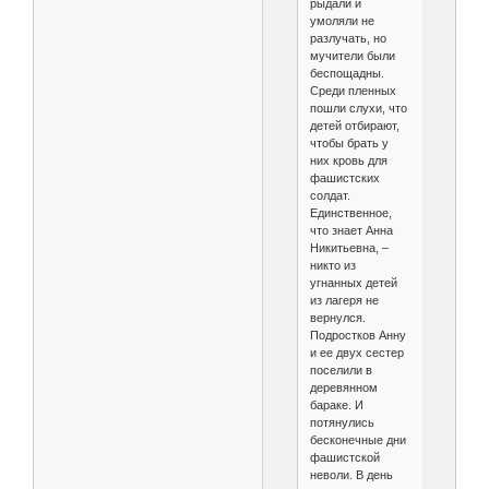
рыдали и
умоляли не
разлучать, но
мучители были
беспощадны.
Среди пленных
пошли слухи, что
детей отбирают,
чтобы брать у
них кровь для
фашистских
солдат.
Единственное,
что знает Анна
Никитьевна, –
никто из
угнанных детей
из лагеря не
вернулся.
Подростков Анну
и ее двух сестер
поселили в
деревянном
бараке. И
потянулись
бесконечные дни
фашистской
неволи. В день