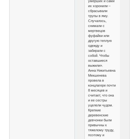
умерших и сами
их хоронили –
сбрасывали
трупы в яму.
Случалось,
снимали с
мертвецов
фуфайки или
другую теплую
одежду и
забирали с
собой. Чтобы
оставшиеся
выжили».
Анна Никитьевна
Мекшенева
провела в
концлагере почти
8 месяцев и
считает, что она
и ее сестры
уцелели чудом.
Крепкие
деревенские
девчонки были
привычны к
тяжелому труду,
поэтому и