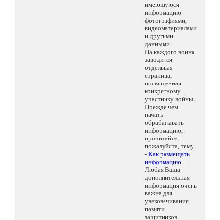
имеющуюся
информацию
фотографиями,
видеоматериалами
и другими
данными.
На каждого воина
заводится
отдельная
страница,
посвященная
конкретному
участнику войны.
Прежде чем
начать
обрабатывать
информацию,
прочитайте,
пожалуйста, тему
-
Как размещать
информацию
.
Любая Ваша
дополнительная
информация очень
важна для
увековечивания
памяти
защитников