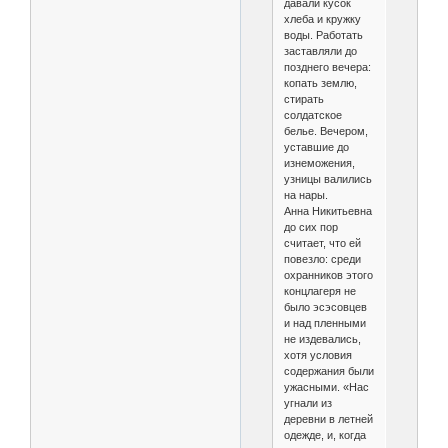
давали кусок
хлеба и кружку
воды. Работать
заставляли до
позднего вечера:
копать землю,
стирать
солдатское
белье. Вечером,
уставшие до
изнеможения,
узницы валились
на нары.
Анна Никитьевна
до сих пор
считает, что ей
повезло: среди
охранников этого
концлагеря не
было эсэсовцев
и над пленными
не издевались,
хотя условия
содержания были
ужасными. «Нас
угнали из
деревни в летней
одежде, и, когда