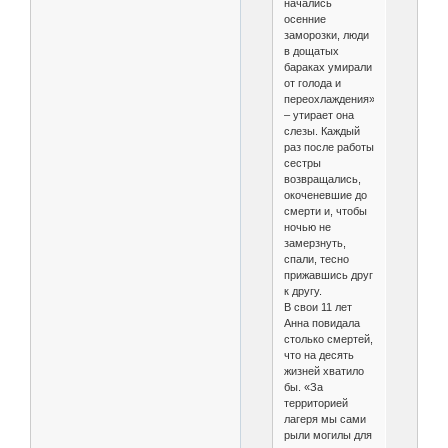
начались
осенние
заморозки, люди
в дощатых
бараках умирали
от голода и
переохлаждения»,
– утирает она
слезы. Каждый
раз после работы
сестры
возвращались,
окоченевшие до
смерти и, чтобы
ночью не
замерзнуть,
спали, тесно
прижавшись друг
к другу.
В свои 11 лет
Анна повидала
столько смертей,
что на десять
жизней хватило
бы. «За
территорией
лагеря мы сами
рыли могилы для