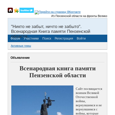
Из Пензенской области на фронты Великой Отечест
"Никто не забыт, ничто не забыто".
Всенародная Книга памяти Пензенской
области.
Форум
Участники
Поиск
Регистрация
Войти
Активные темы
Объявление
Всенародная книга памяти
Пензенской области
Сайт посвящается
воинам Великой
Отечественной
войны,
вернувшимся и не
вернувшимся с
войны, которые