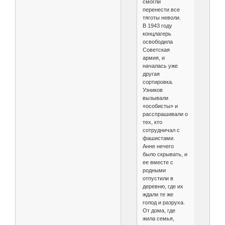
смогли
перенести все
тяготы неволи.
В 1943 году
концлагерь
освободила
Советская
армия, и
началась уже
другая
сортировка.
Узников
вызывали
«особисты» и
расспрашивали о
тех, кто
сотрудничал с
фашистами.
Анне нечего
было скрывать, и
ее вместе с
родными
отпустили в
деревню, где их
ждали те же
голод и разруха.
От дома, где
жила семья,