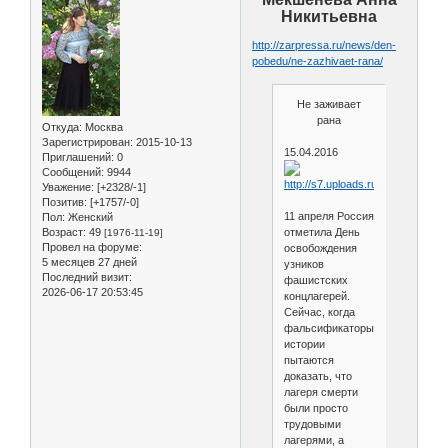
Никитьевна
http://zarpressa.ru/news/den-
pobedu/ne-zazhivaet-rana/
Не заживает
рана
Откуда:
Москва
Зарегистрирован
: 2015-10-13
15.04.2016
Приглашений:
0
Сообщений:
9944
Уважение:
[+2328/-1]
Позитив:
[+1757/-0]
11 апреля Россия
Пол:
Женский
Возраст:
49
отметила День
[1976-11-19]
Провел на форуме:
освобождения
5 месяцев 27 дней
узников
Последний визит:
фашистских
2026-06-17 20:53:45
концлагерей.
Сейчас, когда
фальсификаторы
истории
пытаются
доказать, что
лагеря смерти
были просто
трудовыми
лагерями, а