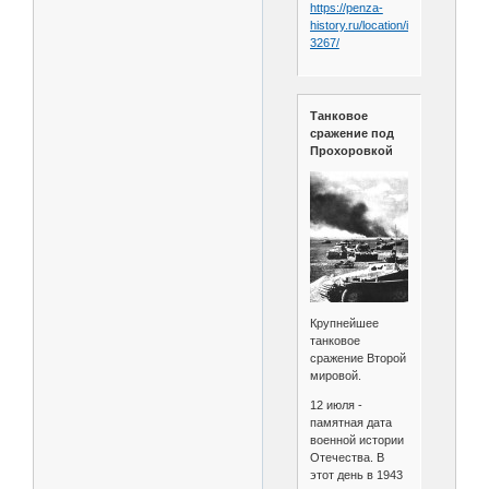
https://penza-
history.ru/location/ivanovka-
3267/
Танковое
сражение под
Прохоровкой
Крупнейшее
танковое
сражение Второй
мировой.
12 июля -
памятная дата
военной истории
Отечества. В
этот день в 1943