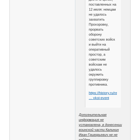
поставленных на
12 июля: немцам
не удалось
захватить
Прохоровку,
прорвать
оборону
советских войск
и выйти на
оперативный
простор, а
советским
войскам не
удалось
окружить
группировку
противника.
https://history.ru/read/articles/tan
… vkoi-event
Дополнительная
информация не
установлена, в донесении
воинской части Калинин
Иван Григорьевич не не
найден.