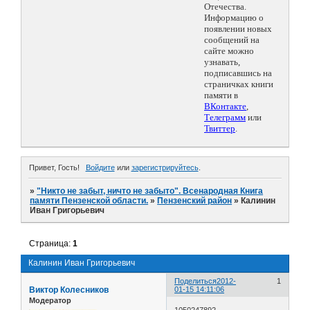
Отечества.
Информацию о
появлении новых
сообщений на
сайте можно
узнавать,
подписавшись на
страничках книги
памяти в
ВКонтакте
,
Телеграмм
или
Твиттер
.
Привет, Гость!
Войдите
или
зарегистрируйтесь
.
»
"Никто не забыт, ничто не забыто". Всенародная Книга
памяти Пензенской области.
»
Пензенский район
»
Калинин
Иван Григорьевич
Страница:
1
Калинин Иван Григорьевич
Поделиться
2012-
1
Виктор Колесников
01-15 14:11:06
Модератор
1050247892