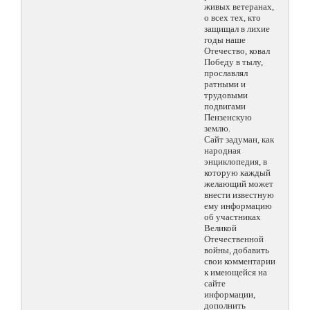
живых ветеранах,
о всех тех, кто
защищал в лихие
годы наше
Отечество, ковал
Победу в тылу,
прославлял
ратными и
трудовыми
подвигами
Пензенскую
землю.
Сайт задуман, как
народная
энциклопедия, в
которую каждый
желающий может
внести известную
ему информацию
об участниках
Великой
Отечественной
войны, добавить
свои комментарии
к имеющейся на
сайте
информации,
дополнить