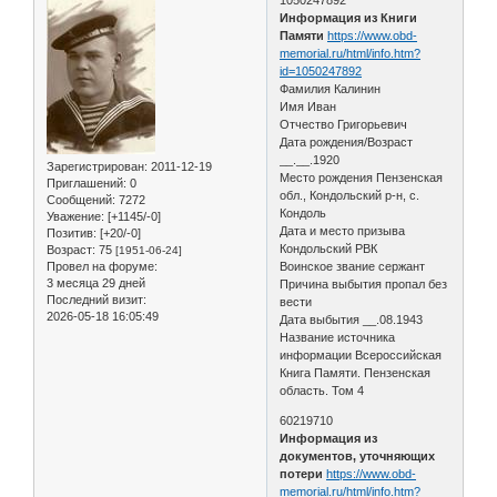
Информация из Книги
Памяти
https://www.obd-
memorial.ru/html/info.htm?
id=1050247892
Фамилия Калинин
Имя Иван
Отчество Григорьевич
Дата рождения/Возраст
__.__.1920
Зарегистрирован
: 2011-12-19
Место рождения Пензенская
Приглашений:
0
обл., Кондольский р-н, с.
Сообщений:
7272
Кондоль
Уважение:
[+1145/-0]
Дата и место призыва
Позитив:
[+20/-0]
Кондольский РВК
Возраст:
75
[1951-06-24]
Провел на форуме:
Воинское звание сержант
3 месяца 29 дней
Причина выбытия пропал без
Последний визит:
вести
2026-05-18 16:05:49
Дата выбытия __.08.1943
Название источника
информации Всероссийская
Книга Памяти. Пензенская
область. Том 4
60219710
Информация из
документов, уточняющих
потери
https://www.obd-
memorial.ru/html/info.htm?