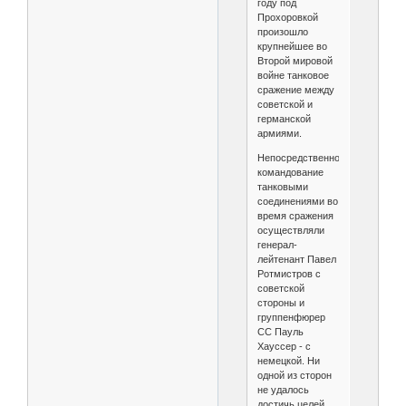
году под
Прохоровкой
произошло
крупнейшее во
Второй мировой
войне танковое
сражение между
советской и
германской
армиями.
Непосредственное
командование
танковыми
соединениями во
время сражения
осуществляли
генерал-
лейтенант Павел
Ротмистров с
советской
стороны и
группенфюрер
СС Пауль
Хауссер - с
немецкой. Ни
одной из сторон
не удалось
достичь целей,