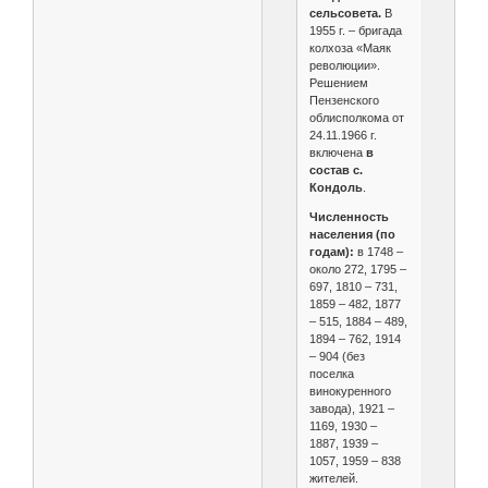
сельсовета.
В
1955 г. – бригада
колхоза «Маяк
революции».
Решением
Пензенского
облисполкома от
24.11.1966 г.
включена
в
состав с.
Кондоль
.
Численность
населения (по
годам):
в 1748 –
около 272, 1795 –
697, 1810 – 731,
1859 – 482, 1877
– 515, 1884 – 489,
1894 – 762, 1914
– 904 (без
поселка
винокуренного
завода), 1921 –
1169, 1930 –
1887, 1939 –
1057, 1959 – 838
жителей.