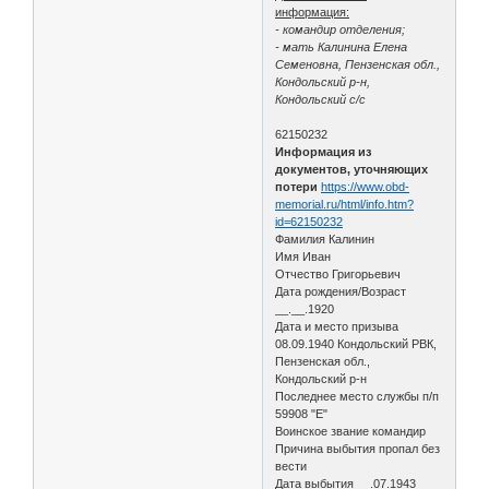
информация:
- командир отделения;
- мать Калинина Елена
Семеновна, Пензенская обл.,
Кондольский р-н,
Кондольский с/с
62150232
Информация из
документов, уточняющих
потери
https://www.obd-
memorial.ru/html/info.htm?
id=62150232
Фамилия Калинин
Имя Иван
Отчество Григорьевич
Дата рождения/Возраст
__.__.1920
Дата и место призыва
08.09.1940 Кондольский РВК,
Пензенская обл.,
Кондольский р-н
Последнее место службы п/п
59908 "Е"
Воинское звание командир
Причина выбытия пропал без
вести
Дата выбытия __.07.1943