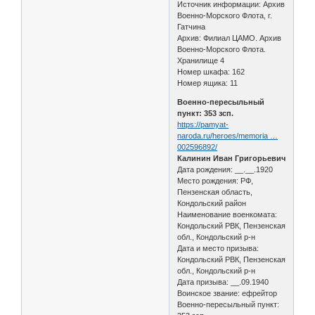
Источник информации: Архив
Военно-Морского Флота, г.
Гатчина
Архив: Филиал ЦАМО. Архив
Военно-Морского Флота.
Хранилище 4
Номер шкафа: 162
Номер ящика: 11
Военно-пересыльный
пункт: 353 зсп.
https://pamyat-
naroda.ru/heroes/memoria …
002596892/
Калинин Иван Григорьевич
Дата рождения: __.__.1920
Место рождения: РФ,
Пензенская область,
Кондольский район
Наименование военкомата:
Кондольский РВК, Пензенская
обл., Кондольский р-н
Дата и место призыва:
Кондольский РВК, Пензенская
обл., Кондольский р-н
Дата призыва: __.09.1940
Воинское звание: ефрейтор
Военно-пересыльный пункт: