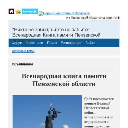
Из Пензенской области на фронты Великой От
"Никто не забыт, ничто не забыто".
Всенародная Книга памяти Пензенской
области.
Форум
Участники
Поиск
Регистрация
Войти
Активные темы
Объявление
Всенародная книга памяти
Пензенской области
Сайт посвящается
воинам Великой
Отечественной
войны,
вернувшимся и не
вернувшимся с
войны, которые