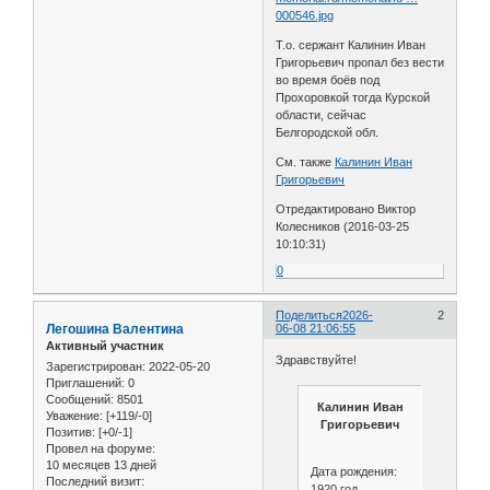
000546.jpg
Т.о. сержант Калинин Иван
Григорьевич пропал без вести
во время боёв под
Прохоровкой тогда Курской
области, сейчас
Белгородской обл.
См. также
Калинин Иван
Григорьевич
Отредактировано Виктор
Колесников (2016-03-25
10:10:31)
0
Поделиться
2026-
2
Легошина Валентина
06-08 21:06:55
Активный участник
Здравствуйте!
Зарегистрирован
: 2022-05-20
Приглашений:
0
Сообщений:
8501
Калинин Иван
Уважение:
[+119/-0]
Григорьевич
Позитив:
[+0/-1]
Провел на форуме:
10 месяцев 13 дней
Дата рождения:
Последний визит:
1920 год