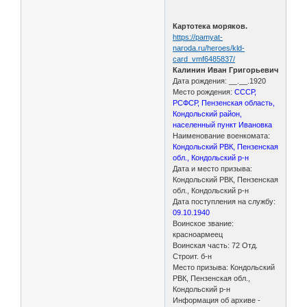
Картотека моряков.
https://pamyat-
naroda.ru/heroes/kld-
card_vmf6485837/
Калинин Иван Григорьевич
Дата рождения: __.__.1920
Место рождения:
СССР,
РСФСР, Пензенская область,
Кондольский район,
населенный пункт Ивановка
Наименование военкомата:
Кондольский РВК, Пензенская
обл., Кондольский р-н
Дата и место призыва:
Кондольский РВК, Пензенская
обл., Кондольский р-н
Дата поступления на службу:
09.10.1940
Воинское звание:
красноармеец
Воинская часть: 72 Отд.
Строит. б-н
Место призыва: Кондольский
РВК, Пензенская обл.,
Кондольский р-н
Информация об архиве -