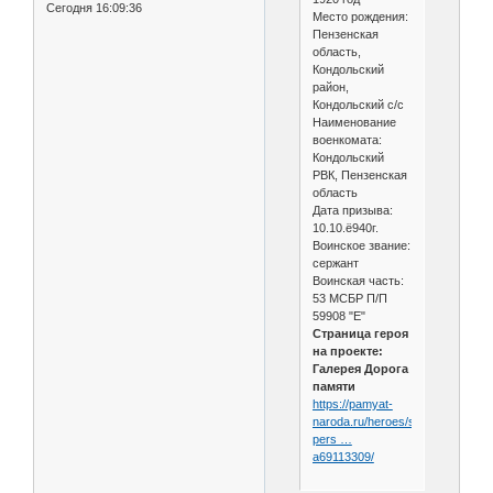
Сегодня 16:09:36
Место рождения:
Пензенская
область,
Кондольский
район,
Кондольский с/с
Наименование
военкомата:
Кондольский
РВК, Пензенская
область
Дата призыва:
10.10.ё940г.
Воинское звание:
сержант
Воинская часть:
53 МСБР П/П
59908 "Е"
Страница героя
на проекте:
Галерея Дорога
памяти
https://pamyat-
naroda.ru/heroes/sm-
pers …
a69113309/