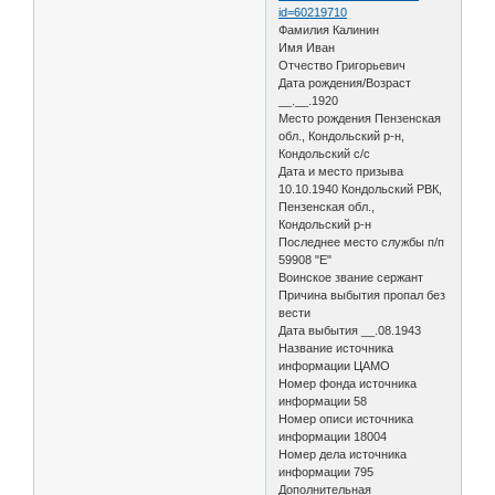
id=60219710
Фамилия Калинин
Имя Иван
Отчество Григорьевич
Дата рождения/Возраст
__.__.1920
Место рождения Пензенская
обл., Кондольский р-н,
Кондольский с/с
Дата и место призыва
10.10.1940 Кондольский РВК,
Пензенская обл.,
Кондольский р-н
Последнее место службы п/п
59908 "Е"
Воинское звание сержант
Причина выбытия пропал без
вести
Дата выбытия __.08.1943
Название источника
информации ЦАМО
Номер фонда источника
информации 58
Номер описи источника
информации 18004
Номер дела источника
информации 795
Дополнительная