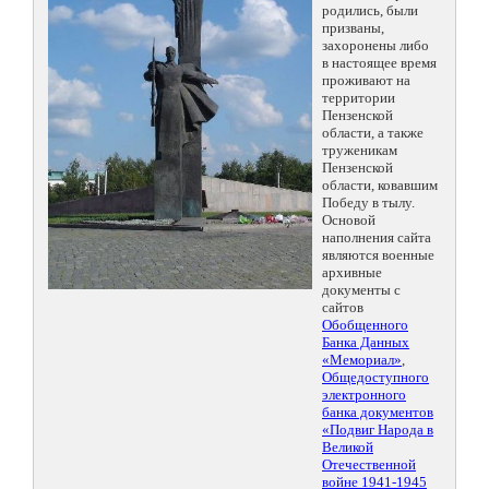
родились, были
призваны,
захоронены либо
в настоящее время
проживают на
территории
Пензенской
области, а также
труженикам
Пензенской
области, ковавшим
Победу в тылу.
Основой
наполнения сайта
являются военные
архивные
документы с
сайтов
Обобщенного
Банка Данных
«Мемориал»
,
Общедоступного
электронного
банка документов
«Подвиг Народа в
Великой
Отечественной
войне 1941-1945