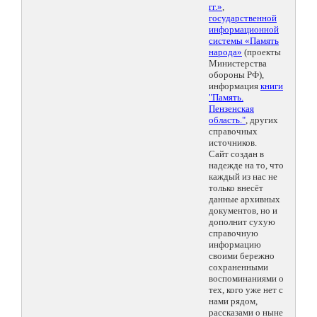
гг.»
,
государственной
информационной
системы «Память
народа»
(проекты
Министерства
обороны РФ),
информация
книги
"Память.
Пензенская
область."
, других
справочных
источников.
Сайт создан в
надежде на то, что
каждый из нас не
только внесёт
данные архивных
документов, но и
дополнит сухую
справочную
информацию
своими бережно
сохраненными
воспоминаниями о
тех, кого уже нет с
нами рядом,
рассказами о ныне