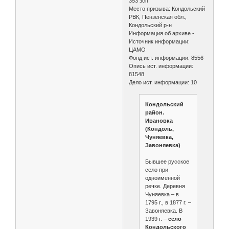
353 зсп
Место призыва: Кондольский
РВК, Пензенская обл.,
Кондольский р-н
Информация об архиве -
Источник информации:
ЦАМО
Фонд ист. информации: 8556
Опись ист. информации:
81548
Дело ист. информации: 10
Кондольский
район.
Ивановка
(Кондоль,
Чуняевка,
Завоняевка)
Бывшее русское
село при
одноименной
речке. Деревня
Чуняевка – в
1795 г., в 1877 г. –
Завоняевка. В
1939 г. –
село
Кондольского