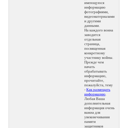
имеющуюся
информацию
фотографиями,
видеоматериалами
и другими
данными.
На каждого воина
заводится
отдельная
страница,
посвященная
конкретному
участнику войны.
Прежде чем
начать
обрабатывать
информацию,
прочитайте,
пожалуйста, тему
-
Как размещать
информацию
.
Любая Ваша
дополнительная
информация очень
важна для
увековечивания
памяти
защитников