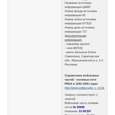
Название источника
информации ЦАМО
Номер фонда источника
информации 58
Номер описи источника
информации 977520
Номер дела источника
информации 727
Дополнительная
информация:
- командир орудия;
- член ВКП(б);
- мать Калинина Елена
Семеновна, Саратовская
обл., Ворошиловский р-н, 1-я
Расловка.
Справочник войсковых
частей - полевых почт
РККА в 1943-1945 годах
.
http://www.soldat.ru/pp_v_ch.html
Запросу соответствует 1
записей
Войсковая часть полевая
почта
№ 59908
Название:
53 МСБР