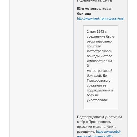
Подчиненность: 29 ТД
53-я мотострелковая
бригада
http://www.tankfront.ru/ussr/msbr/msbr0
2 мая 1943 г.
соединение было
реорганизовано
по штату
мотострелковой
бригады и стало
именоваться 53-
й
мотострелковой
бригадой. До
Прохоровского
сражения ее
подразделения в
боях не
участвовали.
Подтверждением участия 53
мсбр в Прохоровском
сражении может служить
извещение:
https://www.obd-
memorial.ru/memorial/fu …