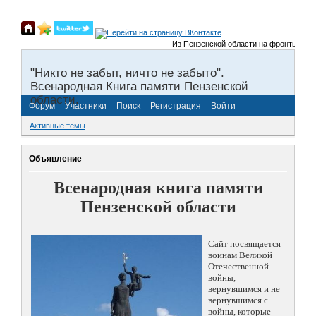
Из Пензенской области на фронты Велико
"Никто не забыт, ничто не забыто".
Всенародная Книга памяти Пензенской
области.
Форум
Участники
Поиск
Регистрация
Войти
Активные темы
Объявление
Всенародная книга памяти
Пензенской области
Сайт посвящается
воинам Великой
Отечественной
войны,
вернувшимся и не
вернувшимся с
войны, которые