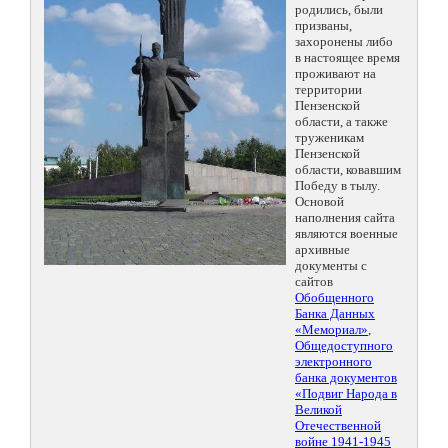
родились, были
призваны,
захоронены либо
в настоящее время
проживают на
территории
Пензенской
области, а также
труженикам
Пензенской
области, ковавшим
Победу в тылу.
Основой
наполнения сайта
являются военные
архивные
документы с
сайтов
Обобщенного
Банка Данных
«Мемориал»
,
Общедоступного
электронного
банка документов
«Подвиг Народа в
Великой
Отечественной
войне 1941-1945