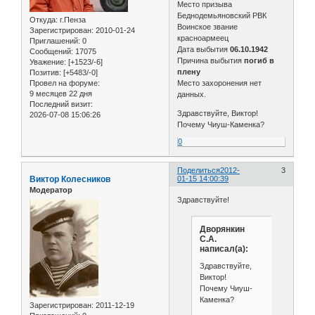
Место призыва
Беднодемьяновский РВК
Откуда:
г.Пенза
Воинское звание
Зарегистрирован
: 2010-01-24
красноармеец
Приглашений:
0
Дата выбытия
06.10.1942
Сообщений:
17075
Причина выбытия
погиб в
Уважение:
[+1523/-6]
плену
Позитив:
[+5483/-0]
Провел на форуме:
Место захоронения нет
9 месяцев 22 дня
данных.
Последний визит:
Здравствуйте, Виктор!
2026-07-08 15:06:26
Почему Чиуш-Каменка?
0
Поделиться
2012-
3
Виктор Колесников
01-15 14:00:39
Модератор
Здравствуйте!
Дворянкин
С.А.
написал(а):
Здравствуйте,
Виктор!
Почему Чиуш-
Каменка?
Зарегистрирован
: 2011-12-19