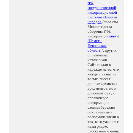
гг.»
,
государственной
информационной
системы «Память
народа»
(проекты
Министерства
обороны РФ),
информация
книги
"Память.
Пензенская
область."
, других
справочных
источников.
Сайт создан в
надежде на то, что
каждый из нас не
только внесёт
данные архивных
документов, но и
дополнит сухую
справочную
информацию
своими бережно
сохраненными
воспоминаниями о
тех, кого уже нет с
нами рядом,
рассказами о ныне