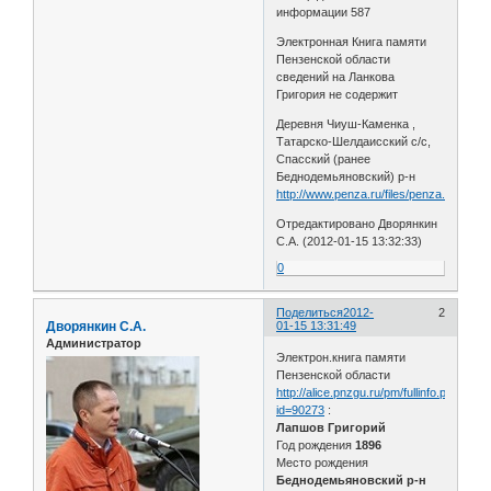
информации 587
Электронная Книга памяти
Пензенской области
сведений на Ланкова
Григория не содержит
Деревня Чиуш-Каменка ,
Татарско-Шелдаисский с/с,
Спасский (ранее
Беднодемьяновский) р-н
http://www.penza.ru/files/penza.ru/about/
Отредактировано Дворянкин
С.А. (2012-01-15 13:32:33)
0
Поделиться
2012-
2
Дворянкин С.А.
01-15 13:31:49
Администратор
Электрон.книга памяти
Пензенской области
http://alice.pnzgu.ru/pm/fullinfo.php?
id=90273
:
Лапшов Григорий
Год рождения
1896
Место рождения
Беднодемьяновский р-н