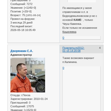
Приглашений:
0
Сообщений:
7272
Уважение:
[+1145/-0]
По имеющимся у меня
Позитив:
[+20/-0]
справочникам н.п. в
Возраст:
75
[1951-06-24]
Беднодемьяновском р-не с
Провел на форуме:
основой
КАМЕ
- , только
3 месяца 29 дней
Чиуш-Каменка.
Последний визит:
Если только не искаженное
2026-05-18 16:05:49
Кошелевка
0
Поделиться
2012-
4
Дворянкин С.А.
01-15 14:20:08
Администратор
Также возможен вариант
п.Калинина.
0
Откуда:
г.Пенза
Зарегистрирован
: 2010-01-24
Приглашений:
0
Сообщений:
17075
Уважение:
[+1523/-6]