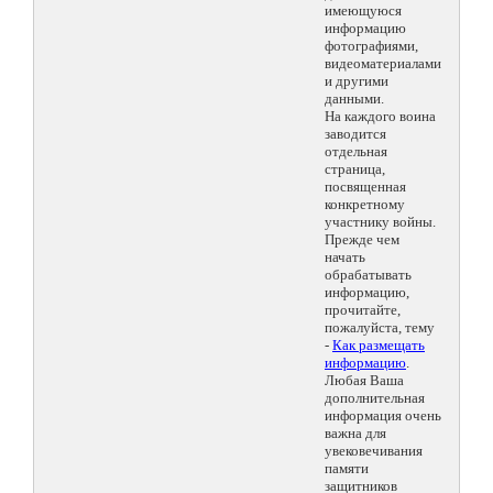
имеющуюся
информацию
фотографиями,
видеоматериалами
и другими
данными.
На каждого воина
заводится
отдельная
страница,
посвященная
конкретному
участнику войны.
Прежде чем
начать
обрабатывать
информацию,
прочитайте,
пожалуйста, тему
-
Как размещать
информацию
.
Любая Ваша
дополнительная
информация очень
важна для
увековечивания
памяти
защитников