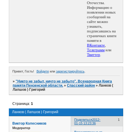
Отечества.
Информацию о
появлении новых
сообщений на
сайте можно
узнавать,
подписавшись на
страничках книги
памяти в
ВКонтакте
,
Телеграмм
или
Твиттер
.
Привет, Гость!
Войдите
или
зарегистрируйтесь
.
»
"Никто не забыт, ничто не забыто". Всенародная Книга
памяти Пензенской области.
»
Спасский район
»
Ланков (
Лапшов ) Григорий
Страница:
1
Ланков ( Лапшов ) Григорий
Поделиться
2012-
1
Виктор Колесников
01-15 13:23:36
Модератор
Военнопленные из