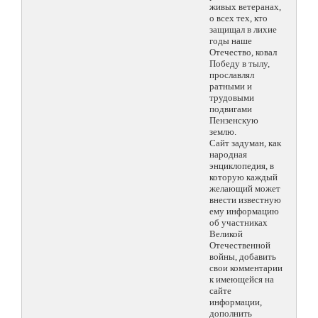
живых ветеранах,
о всех тех, кто
защищал в лихие
годы наше
Отечество, ковал
Победу в тылу,
прославлял
ратными и
трудовыми
подвигами
Пензенскую
землю.
Сайт задуман, как
народная
энциклопедия, в
которую каждый
желающий может
внести известную
ему информацию
об участниках
Великой
Отечественной
войны, добавить
свои комментарии
к имеющейся на
сайте
информации,
дополнить