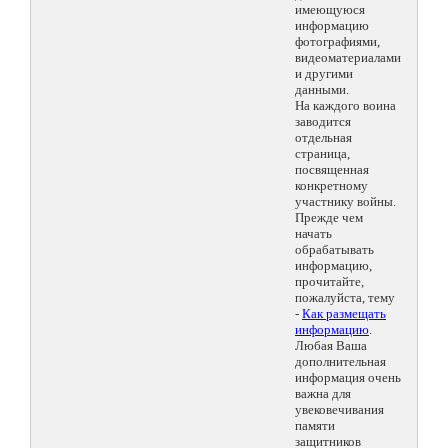
имеющуюся
информацию
фотографиями,
видеоматериалами
и другими
данными.
На каждого воина
заводится
отдельная
страница,
посвященная
конкретному
участнику войны.
Прежде чем
начать
обрабатывать
информацию,
прочитайте,
пожалуйста, тему
-
Как размещать
информацию
.
Любая Ваша
дополнительная
информация очень
важна для
увековечивания
памяти
защитников