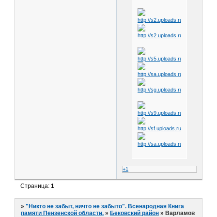
+1
Страница:
1
»
"Никто не забыт, ничто не забыто". Всенародная Книга
памяти Пензенской области.
»
Бековский район
»
Варламов