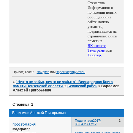
Отечества.
Информацию о
появлении новых
сообщений на
сайте можно
узнавать,
подписавшись на
страничках книги
памяти в
ВКонтакте
,
Телеграмм
или
Твиттер
.
Привет, Гость!
Войдите
или
зарегистрируйтесь
.
»
"Никто не забыт, ничто не забыто". Всенародная Книга
памяти Пензенской области.
»
Бековский район
»
Варламов
Алексей Григорьевич
Страница:
1
Варламов Алексей Григорьевич
Поделиться
2017-
1
простомария
06-04 23:17:12
Модератор
http://www.sarcbs.ru/polk/detail.php?