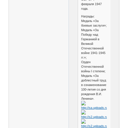
февраля 1947
года.
Награды:
Медаль «За
боевые заслуги»;
Медаль «За
Победу над
Германией в
Великой
Отечественной
войне 1941-1945
гг.»;
Орден
Отечественной
войны I степени;
Медаль «За
доблестный труд
в ознаменование
100-летия со дня
рождения В.И.
Ленина».