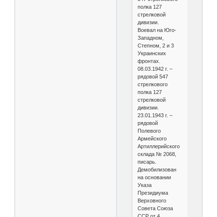
полка 127
стрелковой
дивизии.
Воевал на Юго-
Западном,
Степном, 2 и 3
Украинских
фронтах.
08.03.1942 г. –
рядовой 547
стрелкового
полка 127
стрелковой
дивизии.
23.01.1943 г. –
рядовой
Полевого
Армейского
Артиллерийского
склада № 2068,
писарь.
Демобилизован
на основании
Указа
Президиума
Верховного
Совета Союза
ССР от 4