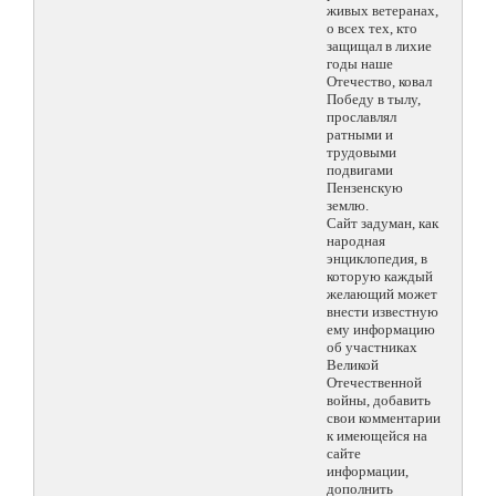
живых ветеранах,
о всех тех, кто
защищал в лихие
годы наше
Отечество, ковал
Победу в тылу,
прославлял
ратными и
трудовыми
подвигами
Пензенскую
землю.
Сайт задуман, как
народная
энциклопедия, в
которую каждый
желающий может
внести известную
ему информацию
об участниках
Великой
Отечественной
войны, добавить
свои комментарии
к имеющейся на
сайте
информации,
дополнить