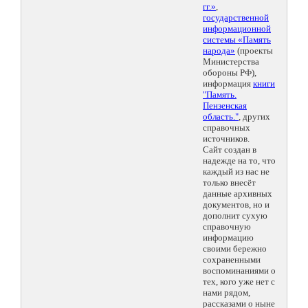
гг.»
,
государственной
информационной
системы «Память
народа»
(проекты
Министерства
обороны РФ),
информация
книги
"Память.
Пензенская
область."
, других
справочных
источников.
Сайт создан в
надежде на то, что
каждый из нас не
только внесёт
данные архивных
документов, но и
дополнит сухую
справочную
информацию
своими бережно
сохраненными
воспоминаниями о
тех, кого уже нет с
нами рядом,
рассказами о ныне