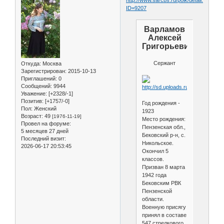
ID=9207
Варламов
Алексей
Григорьевич
Сержант
Откуда:
Москва
Зарегистрирован
: 2015-10-13
Приглашений:
0
Сообщений:
9944
Уважение:
[+2328/-1]
Позитив:
[+1757/-0]
Год рождения -
Пол:
Женский
1923
Возраст:
49
[1976-11-19]
Место рождения:
Провел на форуме:
Пензенская обл.,
5 месяцев 27 дней
Бековский р-н, с.
Последний визит:
Никольское.
2026-06-17 20:53:45
Окончил 5
классов.
Призван 8 марта
1942 года
Бековским РВК
Пензенской
области.
Военную присягу
принял в составе
547 стрелкового