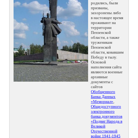
родились, были
призваны,
захоронены либо
в настоящее время
проживают на
территории
Пензенской
области, а также
труженикам
Пензенской
области, ковавшим
Победу в тылу.
Основой
наполнения сайта
являются военные
архивные
документы с
сайтов
Обобщенного
Банка Данных
«Мемориал»
,
Общедоступного
электронного
банка документов
«Подвиг Народа в
Великой
Отечественной
войне 1941-1945