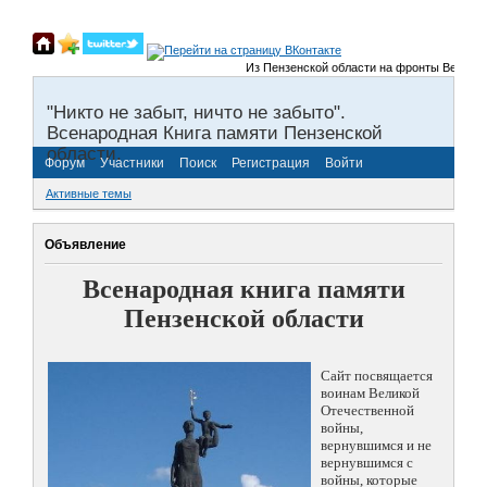
Из Пензенской области на фронты Великой О
"Никто не забыт, ничто не забыто".
Всенародная Книга памяти Пензенской
области.
Форум
Участники
Поиск
Регистрация
Войти
Активные темы
Объявление
Всенародная книга памяти
Пензенской области
Сайт посвящается
воинам Великой
Отечественной
войны,
вернувшимся и не
вернувшимся с
войны, которые