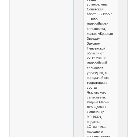
установлена
Советская
власть. В 1955 г.
– Ново-
Валовайского
сельсовета,
колхоз «Красная
Звезда».
Законом
Пензенской
области от
22.12.2010 г.
Валовайский
сельсовет
упразднен, с
передачей его
территории в
состав
Чкаловского
сельсовета.
Родина Марии
Леонидовны
Савиной (р.
9.9.1932),
педагога,
«Отличника
народного
просвещения»,