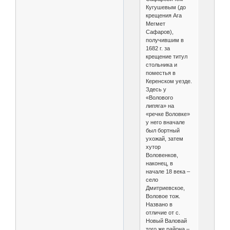
Кугушевым (до
крещения Ага
Мегмет
Сафаров),
получившим в
1682 г. за
крещение титул
стольника и
поместья в
Керенском уезде.
Здесь у
«Волового
липяга» на
«речке Воловке»
у него вначале
был бортный
ухожай, затем
хутор
Воловенков,
наконец, в
начале 18 века –
село
Дмитриевское,
Воловое тож.
Названо в
отличие от с.
Новый Валовай
того же района –