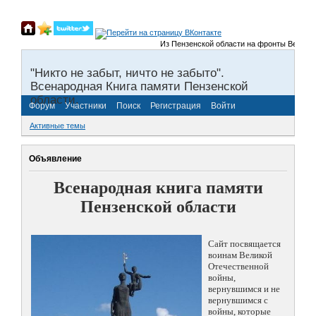
Из Пензенской области на фронты Великой Отеч
"Никто не забыт, ничто не забыто".
Всенародная Книга памяти Пензенской
области.
Форум
Участники
Поиск
Регистрация
Войти
Активные темы
Объявление
Всенародная книга памяти
Пензенской области
Сайт посвящается
воинам Великой
Отечественной
войны,
вернувшимся и не
вернувшимся с
войны, которые