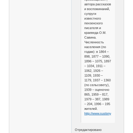
автора рассказов
и воспоминаний,
супруги
известного
пензенского
писателя и
краеведа О.М.
Савина.
Численность
населения (по
годам): в 1864 –
898, 1877 – 1090,
1896 – 1075, 1897
– 1034, 1911 –
1062, 1926 –
1109, 1930 –
1179, 1937 – 1360
(по сельсовету),
1939 – оценочно
865, 1959 – 817,
1979 – 387, 1989
– 204, 1996 – 195
жителей.
http://www.suslony.ru/Penzagebie
Отредактировано