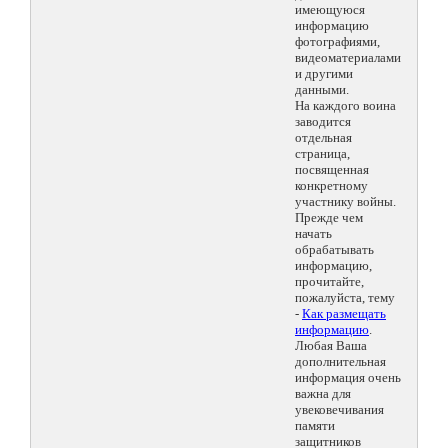
имеющуюся
информацию
фотографиями,
видеоматериалами
и другими
данными.
На каждого воина
заводится
отдельная
страница,
посвященная
конкретному
участнику войны.
Прежде чем
начать
обрабатывать
информацию,
прочитайте,
пожалуйста, тему
-
Как размещать
информацию
.
Любая Ваша
дополнительная
информация очень
важна для
увековечивания
памяти
защитников