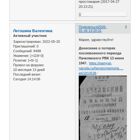
простомария (2017-04-27
20:13:21)
0
Поделиться
2026-
2
Легошина Валентина
01-26 13:20:31
Активный участник
Мария, здравствуйте!
Зарегистрирован
: 2022-05-20
Приглашений:
0
Донесение о потерях
Сообщений:
8498
послевоенного периода
Уважение:
[+119/-0]
Пачелмского РВК 13 июня
Позитив:
[+0/-1]
1947.
https://pamyat-
Провел на форуме:
naroda.ru/heroes/memoria …
10 месяцев 13 дней
ie61810538
:
Последний визит:
Сегодня 14:14:06