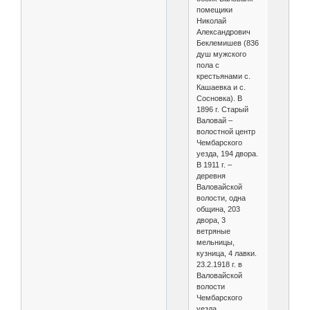
помещики
Николай
Александрович
Беклемишев (836
душ мужского
пола с
крестьянами с.
Кашаевка и с.
Сосновка). В
1896 г. Старый
Валовай –
волостной центр
Чембарского
уезда, 194 двора.
В 1911 г. –
деревня
Валовайской
волости, одна
община, 203
двора, 3
ветряные
мельницы,
кузница, 4 лавки.
23.2.1918 г. в
Валовайской
волости
Чембарского
уезда