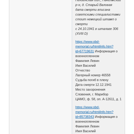
р-н, д. Старый Валовая
дата смерти вписана
советскими специалистами
стоит немецкий штамп о
смерти
с 24.10.1941 в шталаге 306
(XVIII D)
https://www.obd-
memorial.ru/html/info.htm?
id=67719631
Информация о
военнопленном
Фамилия Левин
Имя Василий
Отчество
Лагерный номер 46558
Судьба погиб в плену
Дата смерти 12.12.1941
Место захоронения
Словения, г. Марибор
ЦАМО, ф. 58, оп. A-12611, д. 1
https://www.obd-
memorial.ru/html/info.htm?
id=85738343
Информация о
военнопленном
Фамилия Левин
Имя Василий