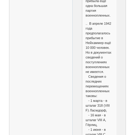
прибыла еще
одна большая
партия
военнопленных.
.. В апреле 1942
года
предполагалось
прибытие в
Нейхаммер ещё
10 000 человек.
Но в документах
сведений о
поступлениях
военнопленных
не имеется.
Сведения о
последних
перемещениях
военнопленных
таковы:
- 1 марта - в
шталаг 318 (VIII
F) Ласмдорф,
- 16 мая - в
шталаг VIII А,
Гёрлиц,
- 1 июня - в
шталаг VIII C,