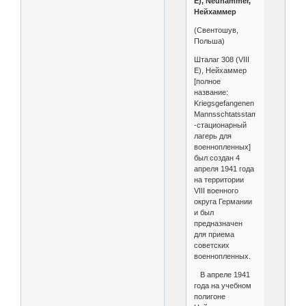
E), Neuhammer,
Нейхаммер
(Свентошув,
Польша)
Шталаг 308 (VIII
E), Нейхаммер
[полное
название:
Kriegsgefangenen
Mannsschtatsstammlager
-стационарный
лагерь для
военнопленных]
был создан 4
апреля 1941 года
на территории
VIII военного
округа Германии
и был
предназначен
для приема
советских
военнопленных.
В апреле 1941
года на учебном
полигоне