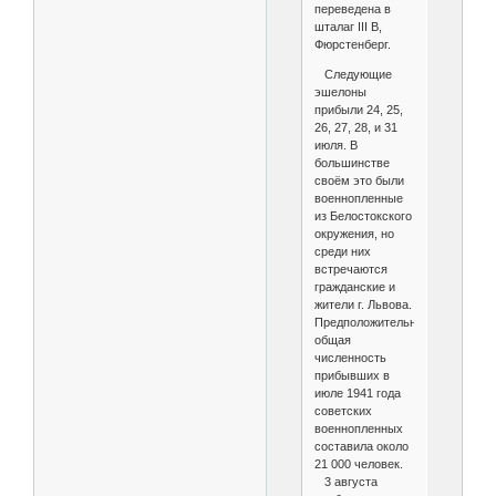
переведена в
шталаг III B,
Фюрстенберг.
Следующие
эшелоны
прибыли 24, 25,
26, 27, 28, и 31
июля. В
большинстве
своём это были
военнопленные
из Белостокского
окружения, но
среди них
встречаются
гражданские и
жители г. Львова.
Предположительно,
общая
численность
прибывших в
июле 1941 года
советских
военнопленных
составила около
21 000 человек.
3 августа