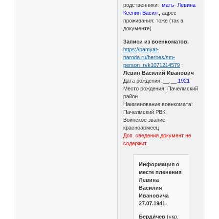
родственники:
мать- Левина
Ксения Васил.
, адрес
проживания: тоже (так в
документе)
Записи из военкоматов.
https://pamyat-
naroda.ru/heroes/sm-
person_rvk1071214579
:
Левин Василий Иванович
Дата рождения: __.__.
1921
Место рождения: Пачелмский
район
Наименование военкомата:
Пачелмский РВК
Воинское звание:
красноармеец
Доп. сведения документ не
содержит.
Информация о
месте пленения
Левина
Василия
Ивановича
27.07.1941.
Берди́чев
(укр.