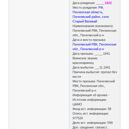
Дата рождения: __.__.
1922
Место рождения:
РФ,
Пензенская область,
Пачелмский район, село
Старый Валовай
Наименование военкомата:
Пачелмский РВК, Пензенская
обл., Пачелмский р-н
Дата и место призыва:
Пачелмский РВК, Пензенская
обл., Пачелмский р-н
Дата призыва: __.__.1941
Воинское звание:
красноармеец
Дата выбытия: __.11.1941
Причина выбытия: пропал без
вести
Место призыва: Пачелмский
РВК, Пензенская обл.,
Пачелмский р-н
Информация об архиве -
Источник информации:
ЦАМО
Фонд ист. информации: 58
Опись ист. информации:
977520
Дело ист. информации: 599
Доп. сведения: связист;