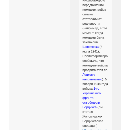
Информбюро о
передвижении
немецких войск
сильно
отставали от
реальности
(например, в тот
момент, когда
немцами была
захвачена
Шепетовка
(4
июля 1941),
Совинформбюро
сообщало, что
немецкие войска
продвигаются по
Луцкому
направлению
). 5
января 1944 года
войска
1-го
Украинского
фронта
освободили
Бердичев
(см.
статью
Житомирско-
Бердичевская
операция).