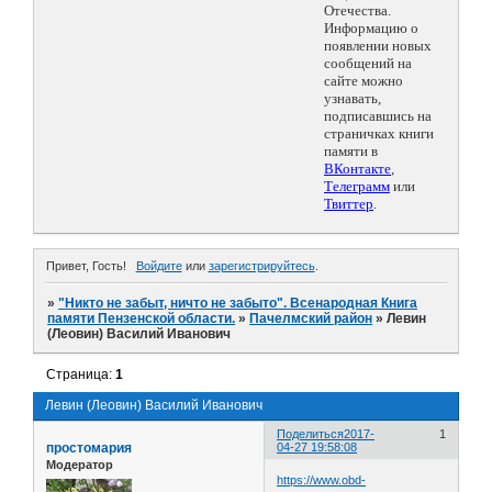
Отечества.
Информацию о
появлении новых
сообщений на
сайте можно
узнавать,
подписавшись на
страничках книги
памяти в
ВКонтакте
,
Телеграмм
или
Твиттер
.
Привет, Гость!
Войдите
или
зарегистрируйтесь
.
»
"Никто не забыт, ничто не забыто". Всенародная Книга
памяти Пензенской области.
»
Пачелмский район
»
Левин
(Леовин) Василий Иванович
Страница:
1
Левин (Леовин) Василий Иванович
Поделиться
2017-
1
простомария
04-27 19:58:08
Модератор
https://www.obd-