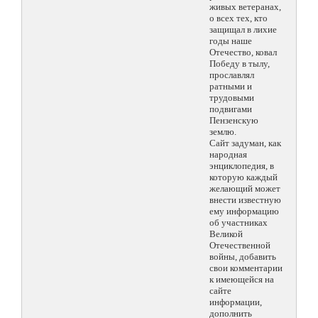
живых ветеранах,
о всех тех, кто
защищал в лихие
годы наше
Отечество, ковал
Победу в тылу,
прославлял
ратными и
трудовыми
подвигами
Пензенскую
землю.
Сайт задуман, как
народная
энциклопедия, в
которую каждый
желающий может
внести известную
ему информацию
об участниках
Великой
Отечественной
войны, добавить
свои комментарии
к имеющейся на
сайте
информации,
дополнить