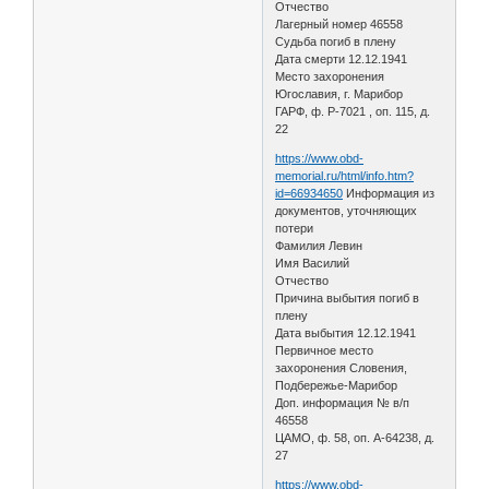
Отчество
Лагерный номер 46558
Судьба погиб в плену
Дата смерти 12.12.1941
Место захоронения
Югославия, г. Марибор
ГАРФ, ф. Р-7021 , оп. 115, д.
22
https://www.obd-
memorial.ru/html/info.htm?
id=66934650
Информация из
документов, уточняющих
потери
Фамилия Левин
Имя Василий
Отчество
Причина выбытия погиб в
плену
Дата выбытия 12.12.1941
Первичное место
захоронения Словения,
Подбережье-Марибор
Доп. информация № в/п
46558
ЦАМО, ф. 58, оп. A-64238, д.
27
https://www.obd-