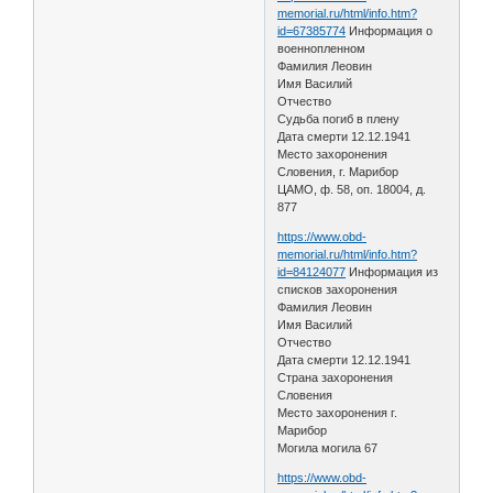
memorial.ru/html/info.htm?
id=67385774
Информация о
военнопленном
Фамилия Леовин
Имя Василий
Отчество
Судьба погиб в плену
Дата смерти 12.12.1941
Место захоронения
Словения, г. Марибор
ЦАМО, ф. 58, оп. 18004, д.
877
https://www.obd-
memorial.ru/html/info.htm?
id=84124077
Информация из
списков захоронения
Фамилия Леовин
Имя Василий
Отчество
Дата смерти 12.12.1941
Страна захоронения
Словения
Место захоронения г.
Марибор
Могила могила 67
https://www.obd-