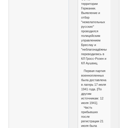
территории
Германии.
Выявление и
отбор
"нежелательных
русских"
проводился
полицейским
управлением
Бреслау и
"неблагонадёжные"
переводились в
КЛ Гросс-Розен и
КЛ Аушвиц.
Первая партия
военнопленных
была доставлена
в лагерь 17 июля
1941 года. [По
другим
источникам: 12
июля 1941].
Часть
прибывших
после
регистрации 21
июля была