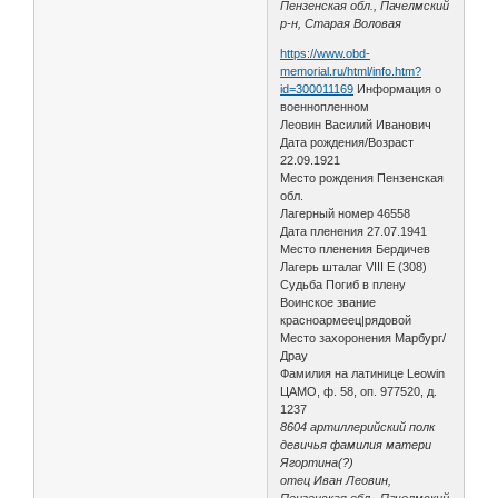
Пензенская обл., Пачелмский
р-н, Старая Воловая
https://www.obd-
memorial.ru/html/info.htm?
id=300011169
Информация о
военнопленном
Леовин Василий Иванович
Дата рождения/Возраст
22.09.1921
Место рождения Пензенская
обл.
Лагерный номер 46558
Дата пленения 27.07.1941
Место пленения Бердичев
Лагерь шталаг VIII E (308)
Судьба Погиб в плену
Воинское звание
красноармеец|рядовой
Место захоронения Марбург/
Драу
Фамилия на латинице Leowin
ЦАМО, ф. 58, оп. 977520, д.
1237
8604 артиллерийский полк
девичья фамилия матери
Ягортина(?)
отец Иван Леовин,
Пензенская обл., Пачелмский