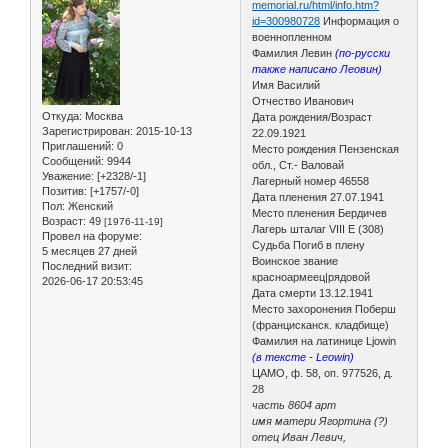
memorial.ru/html/info.htm?
id=300980728
Информация о
военнопленном
Фамилия Левин
(по-русски
также написано Леовин)
Имя Василий
Отчество Иванович
Откуда:
Москва
Дата рождения/Возраст
Зарегистрирован
: 2015-10-13
22.09.1921
Приглашений:
0
Место рождения Пензенская
Сообщений:
9944
обл., Ст.- Валовай
Уважение:
[+2328/-1]
Лагерный номер 46558
Позитив:
[+1757/-0]
Дата пленения 27.07.1941
Пол:
Женский
Место пленения Бердичев
Возраст:
49
[1976-11-19]
Лагерь шталаг VIII E (308)
Провел на форуме:
Судьба Погиб в плену
5 месяцев 27 дней
Воинское звание
Последний визит:
красноармеец|рядовой
2026-06-17 20:53:45
Дата смерти 13.12.1941
Место захоронения Поберш
(францисканск. кладбище)
Фамилия на латинице Ljowin
(в тексте - Leowin)
ЦАМО, ф. 58, оп. 977526, д.
28
часть 8604 арт
имя матери Ягортина (?)
отец Иван Левич,