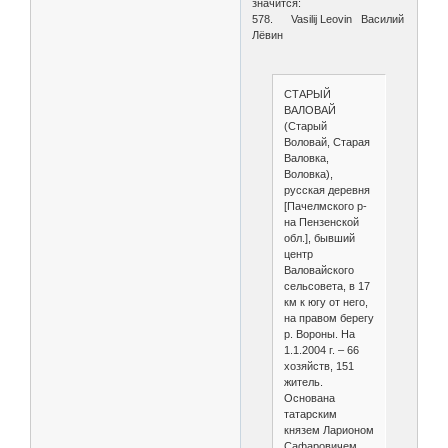
значится:
578. Vasilij Leovin Василий
Лёвин
СТАРЫЙ
ВАЛОВАЙ
(Старый
Воловай, Старая
Валовка,
Воловка),
русская деревня
[Пачелмского р-
на Пензенской
обл.], бывший
центр
Валовайского
сельсовета, в 17
км к югу от него,
на правом берегу
р. Вороны. На
1.1.2004 г. – 66
хозяйств, 151
житель.
Основана
татарским
князем Ларионом
Сафаровичем