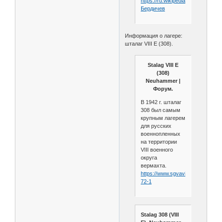
https://ru.wikipedia.org/wiki/
Бердичев
Информация о лагере:
шталаг VIII E (308).
Stalag VIII E
(308)
Neuhammer |
Форум.
В 1942 г. шталаг
308 был самым
крупным лагерем
для русских
военнопленных
на территории
VIII военного
округа
вермахта.
https://www.sgvavia.ru/forum/835
72-1
Stalag 308 (VIII