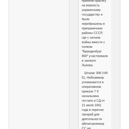
приняли присягу
на верность
украинскому
государству и
были
переброшены в
приграничные
районы СССР,
где с начала
войны вместе с
полком
"Бранденбург
800" участвовали
в захвате
Львова.
Шталаг 308 (VIII
E), Нейхаммер
упоминается в
оперативном
приказе ? 9
начальника
гестапо и СД от
21 июля 1941
года в перечне
лагерей для
деятельности
айнзатцкоманд
СС на