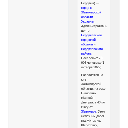
Берди́чів) —
город в
Житомирской
области
Украины.
Административный
центр
Бердичевской
городской
общины
и
Бердичевского
района.
Население: 73
905 человека (1
октября 2022)
Расположен на
юге
Житомирской
области, на реке
Гнилопять
(бассейн
Днепра), в 43 км
к югу от
Житомира
. Узел
железных дорог
(на Житомир,
Шепетовку,