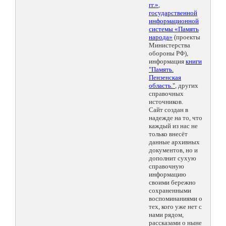
гг.»
,
государственной
информационной
системы «Память
народа»
(проекты
Министерства
обороны РФ),
информация
книги
"Память.
Пензенская
область."
, других
справочных
источников.
Сайт создан в
надежде на то, что
каждый из нас не
только внесёт
данные архивных
документов, но и
дополнит сухую
справочную
информацию
своими бережно
сохраненными
воспоминаниями о
тех, кого уже нет с
нами рядом,
рассказами о ныне