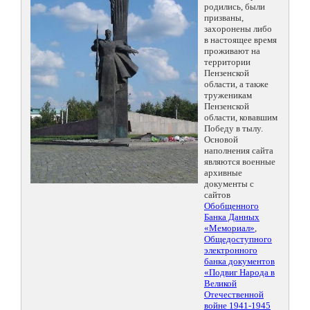
родились, были
призваны,
захоронены либо
в настоящее время
проживают на
территории
Пензенской
области, а также
труженикам
Пензенской
области, ковавшим
Победу в тылу.
Основой
наполнения сайта
являются военные
архивные
документы с
сайтов
Обобщенного
Банка Данных
«Мемориал»
,
Общедоступного
электронного
банка документов
«Подвиг Народа в
Великой
Отечественной
войне 1941-1945