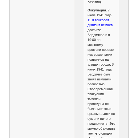
Казатин).
Оккупация.
7
июля 1941 года
11-я танковая
дивизия немцев
достигла
Бердичева и в
19:00 по
местному
времени первые
немецкие танки
появились на
улицах города. 8
июля 1941 года
Бердичев был
занят немцами
полностью.
Своевременная
эвакуация
жителей
проведена не
была, местные
органы власти не
сумели ничего
предпринять. Это
можно объяснить
тем, что сводки