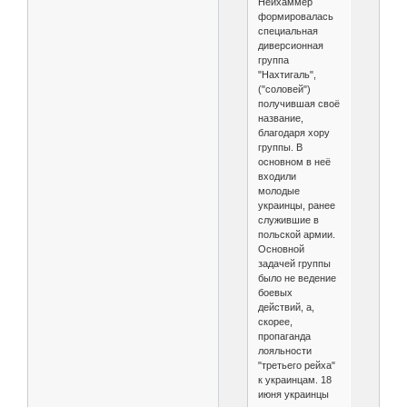
Нейхаммер
формировалась
специальная
диверсионная
группа
"Нахтигаль",
("соловей")
получившая своё
название,
благодаря хору
группы. В
основном в неё
входили
молодые
украинцы, ранее
служившие в
польской армии.
Основной
задачей группы
было не ведение
боевых
действий, а,
скорее,
пропаганда
лояльности
"третьего рейха"
к украинцам. 18
июня украинцы