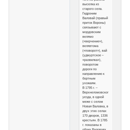
выселка из
старого села.
Гидроним
Валовай (правый
приток Вороны)
связывают с
мордовским
велямо
(«верчение»),
велявтома
(«поворот»), вай
(удмуртское –
«развилка»),
поворотом
дороги по
направлению к
бортным
ухожаям.
В 1795 г. –
Верхнеломовского
уезда, в одной
меже с селом
Новая Валовка, в
двух этих селах
170 дворов, 1336
крестьян. В 1785
г. показаны в
обоих Валоваях