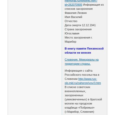
memorial.ru/html/info.htm?
id=262070905
Информация из
списков захоронения
Фамилия Леовин
Имя Василий
Отчество
Дата смерти 12.12.1941
Страна захоронения
Югославия
Место захоронения г.
Марибор
В книгу памяти Пензенской
области не внесен
Словения. Мемориалы на
территории страны.
Информация с сайта
Российского посольства в
Словении
http://www.rus-
slo.mid.ru/zahoron/vov/3.htm
В списке советских
военнопленных,
захороненных
(увековеченных) в братской
могиле на городском
кладбище «Побрежье»
(г.Марибор, Словения)