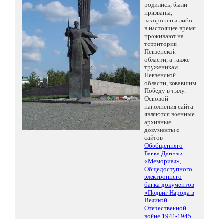
родились, были
призваны,
захоронены либо
в настоящее время
проживают на
территории
Пензенской
области, а также
труженикам
Пензенской
области, ковавшим
Победу в тылу.
Основой
наполнения сайта
являются военные
архивные
документы с
сайтов
Обобщенного
Банка Данных
«Мемориал»
,
Общедоступного
электронного
банка документов
«Подвиг Народа в
Великой
Отечественной
войне 1941-1945