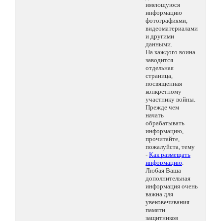
имеющуюся
информацию
фотографиями,
видеоматериалами
и другими
данными.
На каждого воина
заводится
отдельная
страница,
посвященная
конкретному
участнику войны.
Прежде чем
начать
обрабатывать
информацию,
прочитайте,
пожалуйста, тему
-
Как размещать
информацию
.
Любая Ваша
дополнительная
информация очень
важна для
увековечивания
памяти
защитников