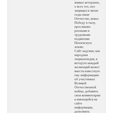
живых ветеранах,
о всех тех, кто
защищал в лихие
годы наше
Отечество, ковал
Победу в тылу,
прославлял
ратными и
трудовыми
подвигами
Пензенскую
землю.
Сайт задуман, как
народная
энциклопедия, в
которую каждый
желающий может
внести известную
ему информацию
об участниках
Великой
Отечественной
войны, добавить
свои комментарии
к имеющейся на
сайте
информации,
дополнить