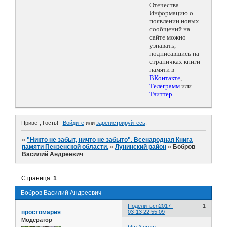
Отечества.
Информацию о
появлении новых
сообщений на
сайте можно
узнавать,
подписавшись на
страничках книги
памяти в
ВКонтакте
,
Телеграмм
или
Твиттер
.
Привет, Гость!
Войдите
или
зарегистрируйтесь
.
»
"Никто не забыт, ничто не забыто". Всенародная Книга
памяти Пензенской области.
»
Лунинский район
»
Бобров
Василий Андреевич
Страница:
1
Бобров Василий Андреевич
Поделиться
2017-
1
простомария
03-13 22:55:09
Модератор
http://forum-