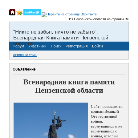
Из Пензенской области на фронты Великой О
"Никто не забыт, ничто не забыто".
Всенародная Книга памяти Пензенской
области.
Форум
Участники
Поиск
Регистрация
Войти
Активные темы
Объявление
Всенародная книга памяти
Пензенской области
Сайт посвящается
воинам Великой
Отечественной
войны,
вернувшимся и не
вернувшимся с
войны, которые