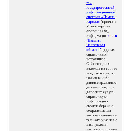
гг.»
,
государственной
информационной
системы «Память
народа»
(проекты
Министерства
обороны РФ),
информация
книги
"Память.
Пензенская
область."
, других
справочных
источников.
Сайт создан в
надежде на то, что
каждый из нас не
только внесёт
данные архивных
документов, но и
дополнит сухую
справочную
информацию
своими бережно
сохраненными
воспоминаниями о
тех, кого уже нет с
нами рядом,
рассказами о ныне