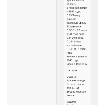
Куйбышевской
области.
В Красной армии
с 1937 года.
В 1938 году
окончил
полковую школу
53 артполка.
В ВОВ с 22 июня
1941 года по 9
мая 1945 года.
С 1942 года
мл.лейтенант.
В 64 ГАП с 1942
года.
Уволен в запас в
1946 году.
Умер в 1961 году.
Награды:
Ордена:
Красная звезда
Отечественная
война 1 ст.
Боевое Красное
знамя
Медали: