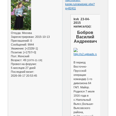
kenig.ru/viewtopic.php?
p=82411
kvk 23-04-
2015
написал(а):
Бобров
Откуда:
Москва
Василий
Зарегистрирован
: 2015-10-13
Андреевич
Приглашений:
0
Сообщений:
9944
Уважение:
[+2328/-1]
Позитив:
[+1757/-0]
Пол:
Женский
Возраст:
49
[1976-11-19]
В период
Провел на форуме:
Восточно-
5 месяцев 27 дней
Прусской
Последний визит:
операции
2026-06-17 20:53:45
командир 1-го
дивизиона 64
ГАП. Майор.
Родился 7 июля
1916 года в
с.Напольный
Вьясс,Больше-
Вьясовского
района,