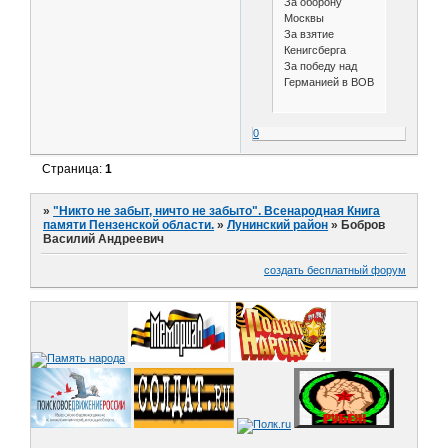
За оборону
Москвы
За взятие
Кенигсберга
За победу над
Германией в ВОВ
0
Страница:
1
»
"Никто не забыт, ничто не забыто". Всенародная Книга
памяти Пензенской области.
»
Лунинский район
»
Бобров
Василий Андреевич
создать бесплатный форум