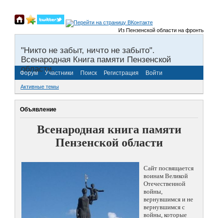
Из Пензенской области на фронты Великой
"Никто не забыт, ничто не забыто".
Всенародная Книга памяти Пензенской
области.
Форум
Участники
Поиск
Регистрация
Войти
Активные темы
Объявление
Всенародная книга памяти
Пензенской области
Сайт посвящается
воинам Великой
Отечественной
войны,
вернувшимся и не
вернувшимся с
войны, которые