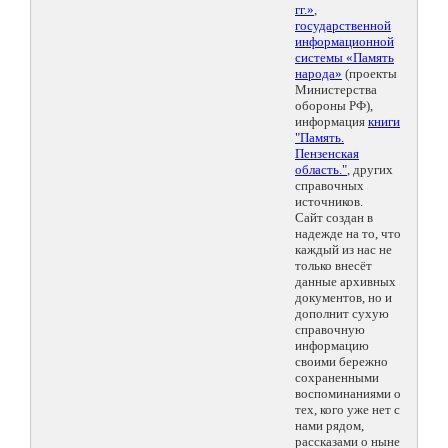
гг.»
,
государственной
информационной
системы «Память
народа»
(проекты
Министерства
обороны РФ),
информация
книги
"Память.
Пензенская
область."
, других
справочных
источников.
Сайт создан в
надежде на то, что
каждый из нас не
только внесёт
данные архивных
документов, но и
дополнит сухую
справочную
информацию
своими бережно
сохраненными
воспоминаниями о
тех, кого уже нет с
нами рядом,
рассказами о ныне