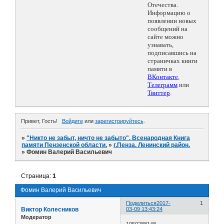
Отечества.
Информацию о
появлении новых
сообщений на
сайте можно
узнавать,
подписавшись на
страничках книги
памяти в
ВКонтакте
,
Телеграмм
или
Твиттер
.
Привет, Гость!
Войдите
или
зарегистрируйтесь
.
»
"Никто не забыт, ничто не забыто". Всенародная Книга
памяти Пензенской области.
»
г.Пенза. Ленинский район.
»
Фомин Валерий Васильевич
Страница:
1
Фомин Валерий Васильевич
Поделиться
2017-
1
Виктор Колесников
03-09 13:43:24
Модератор
1050288148