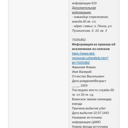
информации 619
Дополнительная
информация:
- командир стрелкового
взвода 60 гв. сп;
- адрес семьи: г. Пенза, ул.
Пушкинская, д. 10, кв. 3
74291862
Информация из приказа об
исключении из списков
https://www.obd-
memorial.ru/html/info.htm?
id=74291862
Фамилия Фомин
Имя Валерий
Отчество Васильевич
Дата рождения/Возраст
__.__.1924
Последнее место службы 60
гв. сп 20 гв. сд
Воинское звание командир
взвода
Причина выбытия убит
Дата выбытия 22.07.1943
Название источника
информации ЦАМО
Номер фонда источника