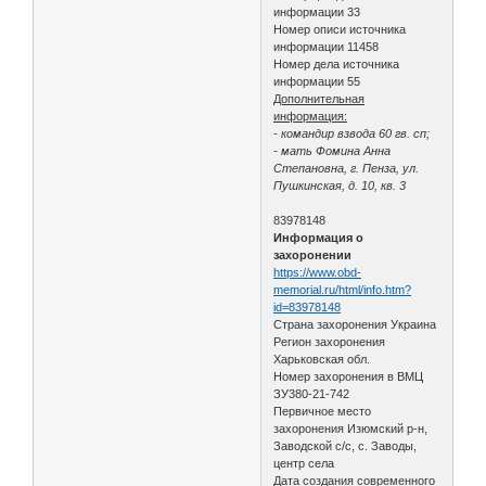
информации 33
Номер описи источника
информации 11458
Номер дела источника
информации 55
Дополнительная
информация:
- командир взвода 60 гв. сп;
- мать Фомина Анна
Степановна, г. Пенза, ул.
Пушкинская, д. 10, кв. 3
83978148
Информация о
захоронении
https://www.obd-
memorial.ru/html/info.htm?
id=83978148
Страна захоронения Украина
Регион захоронения
Харьковская обл.
Номер захоронения в ВМЦ
ЗУ380-21-742
Первичное место
захоронения Изюмский р-н,
Заводской с/с, с. Заводы,
центр села
Дата создания современного