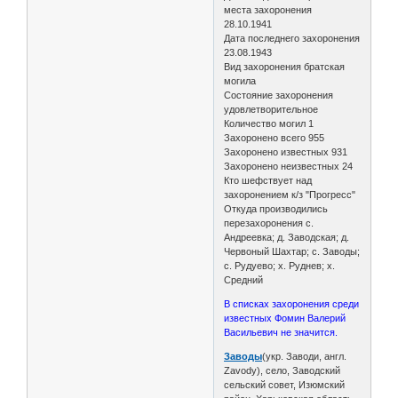
места захоронения
28.10.1941
Дата последнего захоронения
23.08.1943
Вид захоронения братская
могила
Состояние захоронения
удовлетворительное
Количество могил 1
Захоронено всего 955
Захоронено известных 931
Захоронено неизвестных 24
Кто шефствует над
захоронением к/з "Прогресс"
Откуда производились
перезахоронения с.
Андреевка; д. Заводская; д.
Червоный Шахтар; с. Заводы;
с. Рудуево; х. Руднев; х.
Средний
В списках захоронения среди
известных Фомин Валерий
Васильевич не значится.
Заводы
(укр. Заводи, англ.
Zavody), село, Заводский
сельский совет, Изюмский