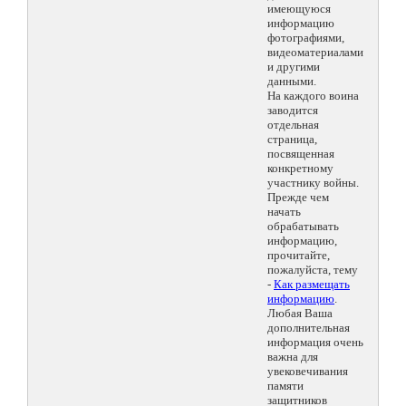
имеющуюся
информацию
фотографиями,
видеоматериалами
и другими
данными.
На каждого воина
заводится
отдельная
страница,
посвященная
конкретному
участнику войны.
Прежде чем
начать
обрабатывать
информацию,
прочитайте,
пожалуйста, тему
-
Как размещать
информацию
.
Любая Ваша
дополнительная
информация очень
важна для
увековечивания
памяти
защитников