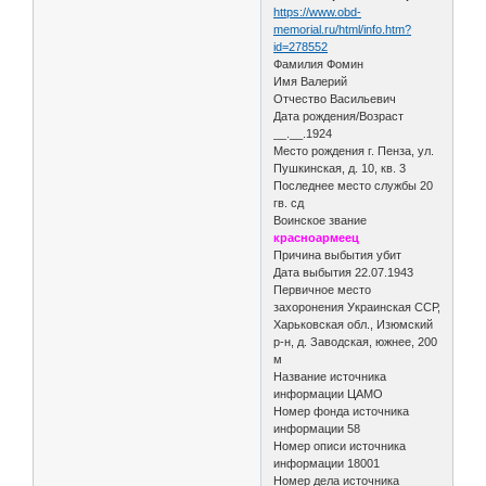
https://www.obd-
memorial.ru/html/info.htm?
id=278552
Фамилия Фомин
Имя Валерий
Отчество Васильевич
Дата рождения/Возраст
__.__.1924
Место рождения г. Пенза, ул.
Пушкинская, д. 10, кв. 3
Последнее место службы 20
гв. сд
Воинское звание
красноармеец
Причина выбытия убит
Дата выбытия 22.07.1943
Первичное место
захоронения Украинская ССР,
Харьковская обл., Изюмский
р-н, д. Заводская, южнее, 200
м
Название источника
информации ЦАМО
Номер фонда источника
информации 58
Номер описи источника
информации 18001
Номер дела источника