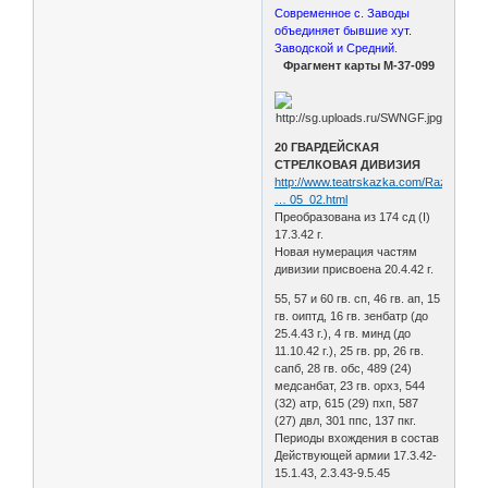
Современное с. Заводы
объединяет бывшие хут.
Заводской и Средний
.
Фрагмент карты М-37-099
20 ГВАРДЕЙСКАЯ
СТРЕЛКОВАЯ ДИВИЗИЯ
http://www.teatrskazka.com/Raznoe/Pe
… 05_02.html
Преобразована из 174 сд (I)
17.3.42 г.
Новая нумерация частям
дивизии присвоена 20.4.42 г.
55, 57 и 60 гв. сп, 46 гв. ап, 15
гв. оиптд, 16 гв. зенбатр (до
25.4.43 г.), 4 гв. минд (до
11.10.42 г.), 25 гв. рр, 26 гв.
сапб, 28 гв. обс, 489 (24)
медсанбат, 23 гв. орхз, 544
(32) атр, 615 (29) пхп, 587
(27) двл, 301 ппс, 137 пкг.
Периоды вхождения в состав
Действующей армии 17.3.42-
15.1.43, 2.3.43-9.5.45