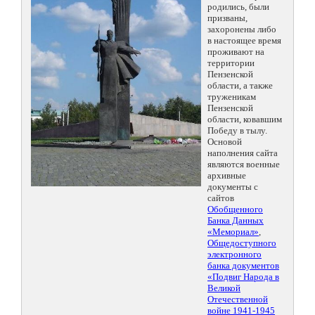
родились, были
призваны,
захоронены либо
в настоящее время
проживают на
территории
Пензенской
области, а также
труженикам
Пензенской
области, ковавшим
Победу в тылу.
Основой
наполнения сайта
являются военные
архивные
документы с
сайтов
Обобщенного
Банка Данных
«Мемориал»
,
Общедоступного
электронного
банка документов
«Подвиг Народа в
Великой
Отечественной
войне 1941-1945