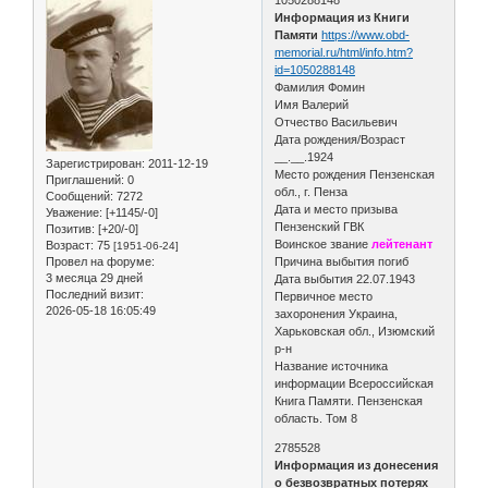
Информация из Книги
Памяти
https://www.obd-
memorial.ru/html/info.htm?
id=1050288148
Фамилия Фомин
Имя Валерий
Отчество Васильевич
Дата рождения/Возраст
__.__.1924
Зарегистрирован
: 2011-12-19
Место рождения Пензенская
Приглашений:
0
обл., г. Пенза
Сообщений:
7272
Дата и место призыва
Уважение:
[+1145/-0]
Пензенский ГВК
Позитив:
[+20/-0]
Воинское звание
лейтенант
Возраст:
75
[1951-06-24]
Провел на форуме:
Причина выбытия погиб
3 месяца 29 дней
Дата выбытия 22.07.1943
Последний визит:
Первичное место
2026-05-18 16:05:49
захоронения Украина,
Харьковская обл., Изюмский
р-н
Название источника
информации Всероссийская
Книга Памяти. Пензенская
область. Том 8
2785528
Информация из донесения
о безвозвратных потерях