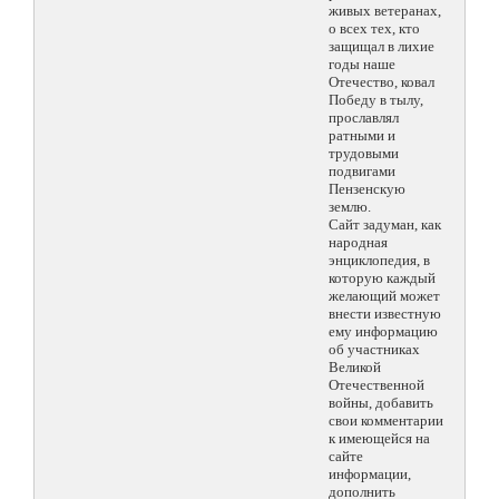
живых ветеранах,
о всех тех, кто
защищал в лихие
годы наше
Отечество, ковал
Победу в тылу,
прославлял
ратными и
трудовыми
подвигами
Пензенскую
землю.
Сайт задуман, как
народная
энциклопедия, в
которую каждый
желающий может
внести известную
ему информацию
об участниках
Великой
Отечественной
войны, добавить
свои комментарии
к имеющейся на
сайте
информации,
дополнить