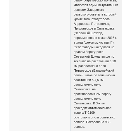
район, Харьковская область.
Является административным
центром Заводского
сельского совета, в который,
кроме того, входят сёла
Андреевка, Петрополье,
Придонецкое и Спиваковка
(Червоный Шахтер,
переименовано в мае 2016 г.
в ходе "декоммунизации".).
Село Заводы находится на
правом берегу реки
Северский Донец, выше по
течению на расстоянии в 10
км расположено село
Петровское (Балаклейский
район), ниже по течению на
расстоянии в 4,5 км
расположено село
Семеновка, на
противоположном берегу
расположено село
Спиваковка. В 3-х км
проходит автомобильная
дорога Т-2109.
Братская могила советских
воинов. Похоронено 955
воинов.