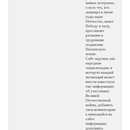
живых ветеранах,
о всех тех, кто
защищал в лихие
годы наше
Отечество, ковал
Победу в тылу,
прославлял
ратными и
трудовыми
подвигами
Пензенскую
землю.
Сайт задуман, как
народная
энциклопедия, в
которую каждый
желающий может
внести известную
ему информацию
об участниках
Великой
Отечественной
войны, добавить
свои комментарии
к имеющейся на
сайте
информации,
дополнить