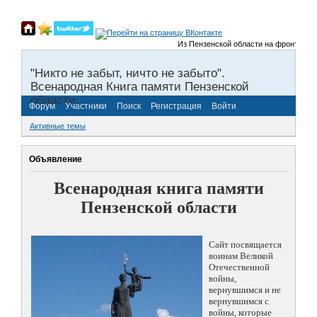
Из Пензенской области на фронты Вели
"Никто не забыт, ничто не забыто".
Всенародная Книга памяти Пензенской
области.
Форум
Участники
Поиск
Регистрация
Войти
Активные темы
Объявление
Всенародная книга памяти
Пензенской области
Сайт посвящается
воинам Великой
Отечественной
войны,
вернувшимся и не
вернувшимся с
войны, которые