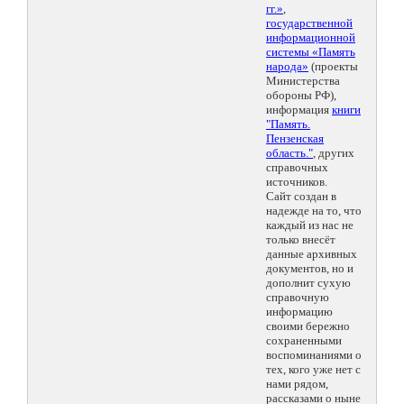
гг.»
,
государственной
информационной
системы «Память
народа»
(проекты
Министерства
обороны РФ),
информация
книги
"Память.
Пензенская
область."
, других
справочных
источников.
Сайт создан в
надежде на то, что
каждый из нас не
только внесёт
данные архивных
документов, но и
дополнит сухую
справочную
информацию
своими бережно
сохраненными
воспоминаниями о
тех, кого уже нет с
нами рядом,
рассказами о ныне