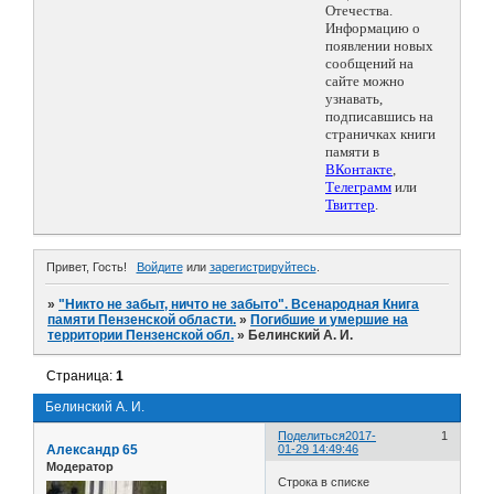
Отечества.
Информацию о
появлении новых
сообщений на
сайте можно
узнавать,
подписавшись на
страничках книги
памяти в
ВКонтакте
,
Телеграмм
или
Твиттер
.
Привет, Гость!
Войдите
или
зарегистрируйтесь
.
»
"Никто не забыт, ничто не забыто". Всенародная Книга
памяти Пензенской области.
»
Погибшие и умершие на
территории Пензенской обл.
»
Белинский А. И.
Страница:
1
Белинский А. И.
Поделиться
2017-
1
Александр 65
01-29 14:49:46
Модератор
Строка в списке