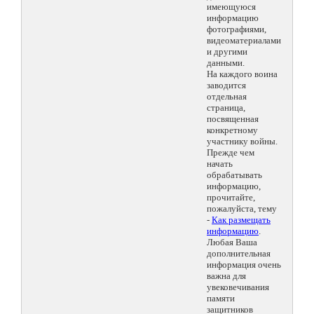
имеющуюся
информацию
фотографиями,
видеоматериалами
и другими
данными.
На каждого воина
заводится
отдельная
страница,
посвященная
конкретному
участнику войны.
Прежде чем
начать
обрабатывать
информацию,
прочитайте,
пожалуйста, тему
-
Как размещать
информацию
.
Любая Ваша
дополнительная
информация очень
важна для
увековечивания
памяти
защитников