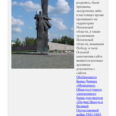
родились, были
призваны,
захоронены либо
в настоящее время
проживают на
территории
Пензенской
области, а также
труженикам
Пензенской
области, ковавшим
Победу в тылу.
Основой
наполнения сайта
являются военные
архивные
документы с
сайтов
Обобщенного
Банка Данных
«Мемориал»
,
Общедоступного
электронного
банка документов
«Подвиг Народа в
Великой
Отечественной
войне 1941-1945