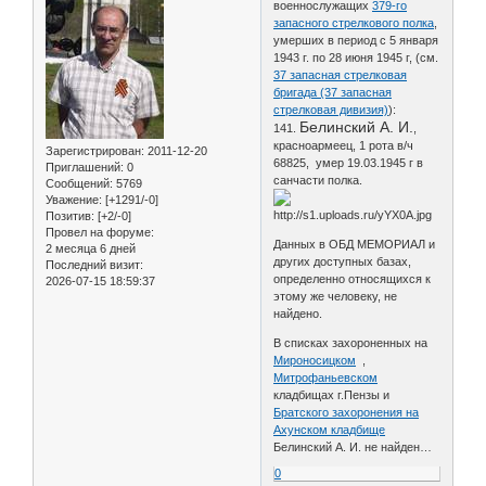
военнослужащих
379-го
запасного стрелкового полка
,
умерших в период с 5 января
1943 г. по 28 июня 1945 г, (см.
37 запасная стрелковая
бригада (37 запасная
стрелковая дивизия)
):
Белинский А. И.
141.
,
красноармеец, 1 рота в/ч
Зарегистрирован
: 2011-12-20
68825, умер 19.03.1945 г в
Приглашений:
0
санчасти полка.
Сообщений:
5769
Уважение:
[+1291/-0]
Позитив:
[+2/-0]
Провел на форуме:
Данных в ОБД МЕМОРИАЛ и
2 месяца 6 дней
других доступных базах,
Последний визит:
определенно относящихся к
2026-07-15 18:59:37
этому же человеку, не
найдено.
В списках захороненных на
Мироносицком
,
Митрофаньевском
кладбищах г.Пензы и
Братского захоронения на
Ахунском кладбище
Белинский А. И. не найден…
0