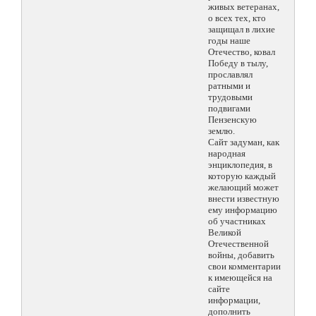
живых ветеранах,
о всех тех, кто
защищал в лихие
годы наше
Отечество, ковал
Победу в тылу,
прославлял
ратными и
трудовыми
подвигами
Пензенскую
землю.
Сайт задуман, как
народная
энциклопедия, в
которую каждый
желающий может
внести известную
ему информацию
об участниках
Великой
Отечественной
войны, добавить
свои комментарии
к имеющейся на
сайте
информации,
дополнить