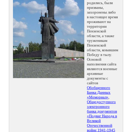
родились, были
призваны,
захоронены либо
в настоящее время
проживают на
территории
Пензенской
области, а также
труженикам
Пензенской
области, ковавшим
Победу в тылу.
Основой
наполнения сайта
являются военные
архивные
документы с
сайтов
Обобщенного
Банка Данных
«Мемориал»
,
Общедоступного
электронного
банка документов
«Подвиг Народа в
Великой
Отечественной
войне 1941-1945