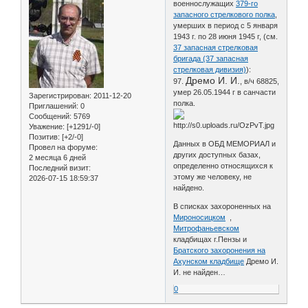
военнослужащих
379-го
запасного стрелкового полка
,
умерших в период с 5 января
1943 г. по 28 июня 1945 г, (см.
37 запасная стрелковая
бригада (37 запасная
стрелковая дивизия)
):
Дремо И. И.
97.
, в/ч 68825,
умер 26.05.1944 г в санчасти
Зарегистрирован
: 2011-12-20
полка.
Приглашений:
0
Сообщений:
5769
Уважение:
[+1291/-0]
Позитив:
[+2/-0]
Данных в ОБД МЕМОРИАЛ и
Провел на форуме:
других доступных базах,
2 месяца 6 дней
определенно относящихся к
Последний визит:
этому же человеку, не
2026-07-15 18:59:37
найдено.
В списках захороненных на
Мироносицком
,
Митрофаньевском
кладбищах г.Пензы и
Братского захоронения на
Ахунском кладбище
Дремо И.
И. не найден…
0