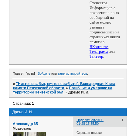
Отечества.
Информацию о
появлении новых
сообщений на
сайте можно
узнавать,
подписавшись на
страничках книги
памяти в
ВКонтакте
,
Телеграмм
или
Твиттер
.
Привет, Гость!
Войдите
или
зарегистрируйтесь
.
»
"Никто не забыт, ничто не забыто". Всенародная Книга
памяти Пензенской области.
»
Погибшие и умершие на
территории Пензенской обл.
»
Дремо И. И.
Страница:
1
Дремо И. И.
Поделиться
2017-
1
Александр 65
01-28 15:35:50
Модератор
Строка в списке