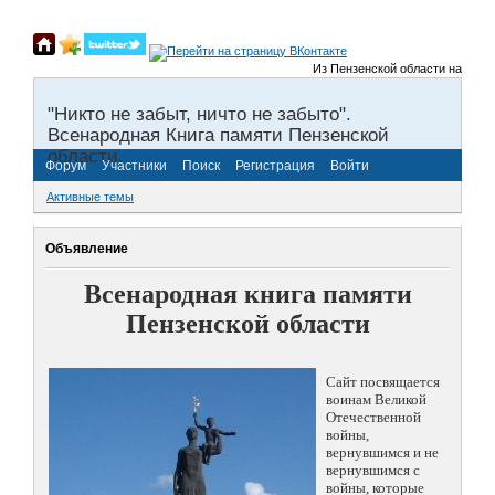
Из Пензенской области на фронты
"Никто не забыт, ничто не забыто".
Всенародная Книга памяти Пензенской
области.
Форум
Участники
Поиск
Регистрация
Войти
Активные темы
Объявление
Всенародная книга памяти
Пензенской области
Сайт посвящается
воинам Великой
Отечественной
войны,
вернувшимся и не
вернувшимся с
войны, которые