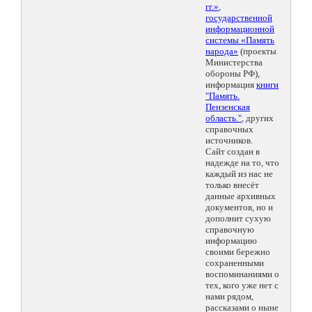
гг.»
,
государственной
информационной
системы «Память
народа»
(проекты
Министерства
обороны РФ),
информация
книги
"Память.
Пензенская
область."
, других
справочных
источников.
Сайт создан в
надежде на то, что
каждый из нас не
только внесёт
данные архивных
документов, но и
дополнит сухую
справочную
информацию
своими бережно
сохраненными
воспоминаниями о
тех, кого уже нет с
нами рядом,
рассказами о ныне