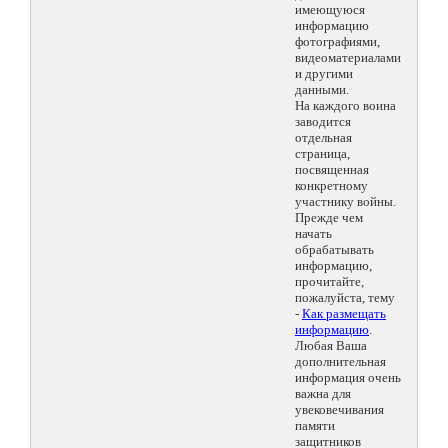
имеющуюся
информацию
фотографиями,
видеоматериалами
и другими
данными.
На каждого воина
заводится
отдельная
страница,
посвященная
конкретному
участнику войны.
Прежде чем
начать
обрабатывать
информацию,
прочитайте,
пожалуйста, тему
-
Как размещать
информацию
.
Любая Ваша
дополнительная
информация очень
важна для
увековечивания
памяти
защитников