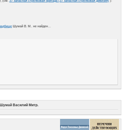
г, (см.
37 запасная стрелковая бригада (37 запасная стрелковая дивизия)
):
кладбище
Шумай В. М.. не найден…
Шумай Василий Митр.