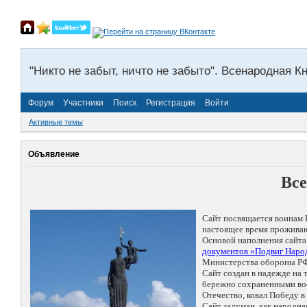
"Никто не забыт, ничто не забыто". Всенародная К
Форум
Участники
Поиск
Регистрация
Войти
Активные темы
Объявление
Все
Сайт посвящается воинам 
настоящее время проживаю
Основой наполнения сайта
документов «Подвиг Народ
Министерства обороны РФ
Сайт создан в надежде на
бережно сохраненными восп
Отечество, ковал Победу 
Сайт задуман, как народн