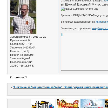
Строка в списке военнослужащих
379
Шумай Василий Митр.
88.
, 1894
Данных в ОБД МЕМОРИАЛ и других дос
В списках захороненных на
Мироноси
Возможно, похоронен на
кладбище в 
0
Зарегистрирован
: 2011-12-20
Приглашений:
0
Сообщений:
5769
Уважение:
[+1291/-0]
Позитив:
[+2/-0]
Провел на форуме:
2 месяца 6 дней
Последний визит:
2026-07-15 18:59:37
Страница:
1
»
"Никто не забыт, ничто не забыто". Всенародная Книга памяти Пе