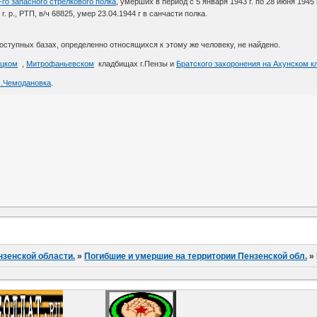
-го запасного стрелкового полка
, умерших в период с 5 января 1943 г. по 28 июня 1945 
 г. р., РТП, в/ч 68825, умер 23.04.1944 г в санчасти полка.
тупных базах, определенно относящихся к этому же человеку, не найдено.
цком
,
Митрофаньевском
кладбищах г.Пензы и
Братского захоронения на Ахунском 
с.Чемодановка
.
нзенской области.
»
Погибшие и умершие на территории Пензенской обл.
»