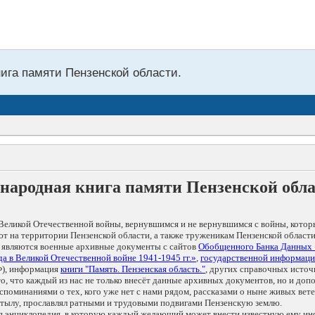
нига памяти Пензенской области.
народная книга памяти Пензенской обл
Великой Отечественной войны, вернувшимся и не вернувшимся с войны, котор
т на территории Пензенской области, а также труженикам Пензенской области
 являются военные архивные документы с сайтов
Обобщенного Банка Данных
а в Великой Отечественной войне 1941-1945 гг.»
,
государственной информаци
), информация
книги "Память. Пензенская область."
, других справочных источ
 то, что каждый из нас не только внесёт данные архивных документов, но и 
оминаниями о тех, кого уже нет с нами рядом, рассказами о ныне живых ветер
в тылу, прославлял ратными и трудовыми подвигами Пензенскую землю.
ая энциклопедия, в которую каждый желающий может внести известную ему и