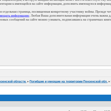
мментарии к имеющейся на сайте информации, дополнить имеющуюся информа
ся отдельная страница, посвященная конкретному участнику войны. Прежде ч
змещать информацию
. Любая Ваша дополнительная информация очень важна дл
овых сообщений на сайте можно узнавать, подписавшись на страничках книг
нзенской области.
»
Погибшие и умершие на территории Пензенской обл.
»