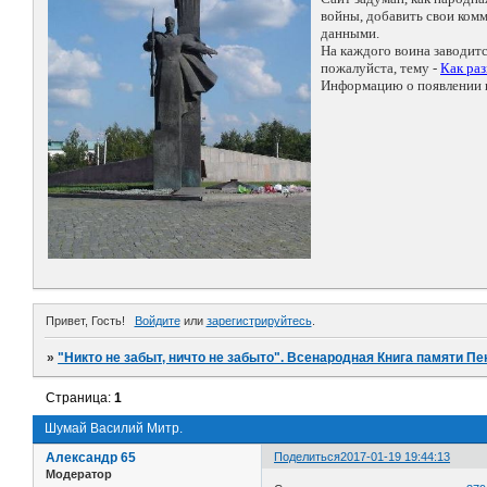
войны, добавить свои ко
данными.
На каждого воина заводит
пожалуйста, тему -
Как ра
Информацию о появлении н
Привет, Гость!
Войдите
или
зарегистрируйтесь
.
»
"Никто не забыт, ничто не забыто". Всенародная Книга памяти Пе
Страница:
1
Шумай Василий Митр.
Александр 65
Поделиться
2017-01-19 19:44:13
Модератор