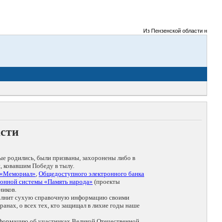
Из Пензенской области на фронт
асти
ые родились, были призваны, захоронены либо в
, ковавшим Победу в тылу.
 «Мемориал»
,
Общедоступного электронного банка
онной системы «Память народа»
(проекты
ников.
дополнит сухую справочную информацию своими
анах, о всех тех, кто защищал в лихие годы наше
нформацию об участниках Великой Отечественной