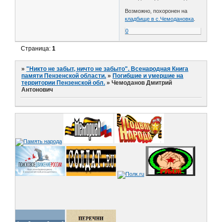
Возможно, похоронен на
кладбище в с.Чемодановка
.
0
Страница:
1
»
"Никто не забыт, ничто не забыто". Всенародная Книга
памяти Пензенской области.
»
Погибшие и умершие на
территории Пензенской обл.
»
Чемоданов Дмитрий
Антонович