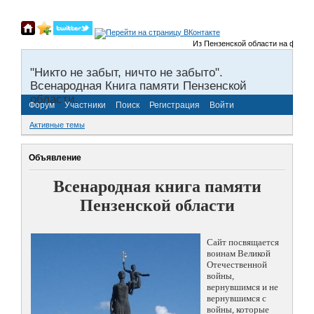
Из Пензенской области на фронты 
"Никто не забыт, ничто не забыто".
Всенародная Книга памяти Пензенской
области.
Форум
Участники
Поиск
Регистрация
Войти
Активные темы
Объявление
Всенародная книга памяти
Пензенской области
Сайт посвящается
воинам Великой
Отечественной
войны,
вернувшимся и не
вернувшимся с
войны, которые