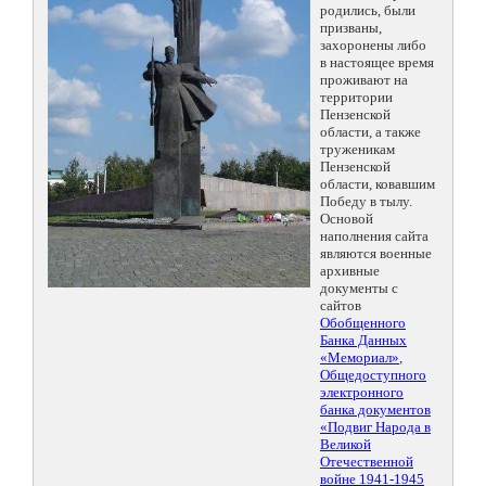
родились, были
призваны,
захоронены либо
в настоящее время
проживают на
территории
Пензенской
области, а также
труженикам
Пензенской
области, ковавшим
Победу в тылу.
Основой
наполнения сайта
являются военные
архивные
документы с
сайтов
Обобщенного
Банка Данных
«Мемориал»
,
Общедоступного
электронного
банка документов
«Подвиг Народа в
Великой
Отечественной
войне 1941-1945