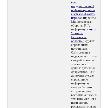
гг.»
,
государственной
информационной
системы «Память
народа»
(проекты
Министерства
обороны РФ),
информация
книги
"Память.
Пензенская
область."
, других
справочных
источников.
Сайт создан в
надежде на то, что
каждый из нас не
только внесёт
данные архивных
документов, но и
дополнит сухую
справочную
информацию
своими бережно
сохраненными
воспоминаниями о
тех, кого уже нет с
нами рядом,
рассказами о ныне