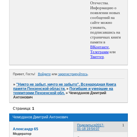
Отечества.
Информацию о
появлении новых
сообщений на
сайте можно
узнавать,
подписавшись на
страничках книги
памяти в
ВКонтакте
,
Телеграмм
или
Твиттер
.
Привет, Гость!
Войдите
или
зарегистрируйтесь
.
»
"Никто не забыт, ничто не забыто". Всенародная Книга
памяти Пензенской области.
»
Погибшие и умершие на
территории Пензенской обл.
»
Чемоданов Дмитрий
Антонович
Страница:
1
Чемоданов Дмитрий Антонович
Поделиться
2017-
1
Александр 65
01-18 19:54:07
Модератор