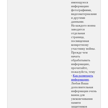
имеющуюся
информацию
фотографиями,
видеоматериалами
и другими
данными.
На каждого воина
заводится
отдельная
страница,
посвященная
конкретному
участнику войны.
Прежде чем
начать
обрабатывать
информацию,
прочитайте,
пожалуйста, тему
-
Как размещать
информацию
.
Любая Ваша
дополнительная
информация очень
важна для
увековечивания
памяти
защитников