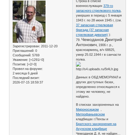
Строка в списке
военнослужащих
379-го
запасного стрелкового полка
,
умерших в период с 5 января
1943 г. по 28 июня 1945 г, (см.
37 запасная стрелковая
бригада (37 запасная
стрелковая дивизия)
):
Чемоданов Дмитрий
79.
Антонович
, 1906 г. р.,
Зарегистрирован
: 2011-12-20
красноармеец, в/ч 68825,
Приглашений:
0
умер 25.02.1944 г в санчасти
Сообщений:
5769
полка.
Уважение:
[+1291/-0]
Позитив:
[+2/-0]
Провел на форуме:
2 месяца 6 дней
Данных в ОБД МЕМОРИАЛ и
Последний визит:
других доступных базах,
2026-07-15 18:59:37
определенно относящихся к
этому же человеку, не
найдено.
В списках захороненных на
Мироносицком
,
Митрофаньевском
кладбищах г.Пензы и
Братского захоронения на
Ахунском кладбище
Чемоданов Д. А. не найден…