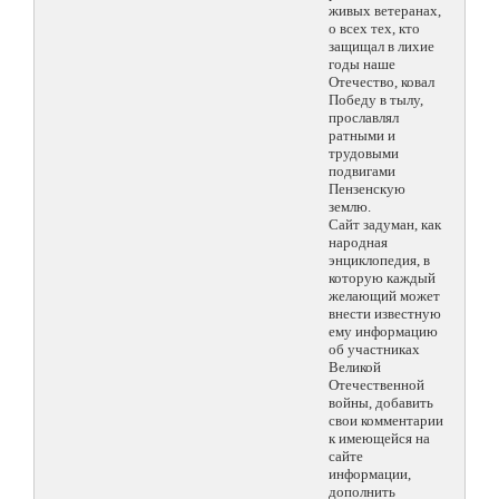
живых ветеранах,
о всех тех, кто
защищал в лихие
годы наше
Отечество, ковал
Победу в тылу,
прославлял
ратными и
трудовыми
подвигами
Пензенскую
землю.
Сайт задуман, как
народная
энциклопедия, в
которую каждый
желающий может
внести известную
ему информацию
об участниках
Великой
Отечественной
войны, добавить
свои комментарии
к имеющейся на
сайте
информации,
дополнить