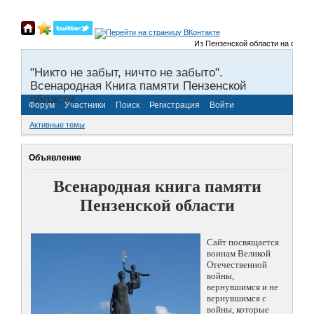
Из Пензенской области на фронты
"Никто не забыт, ничто не забыто".
Всенародная Книга памяти Пензенской
области.
Форум
Участники
Поиск
Регистрация
Войти
Активные темы
Объявление
Всенародная книга памяти
Пензенской области
Сайт посвящается
воинам Великой
Отечественной
войны,
вернувшимся и не
вернувшимся с
войны, которые