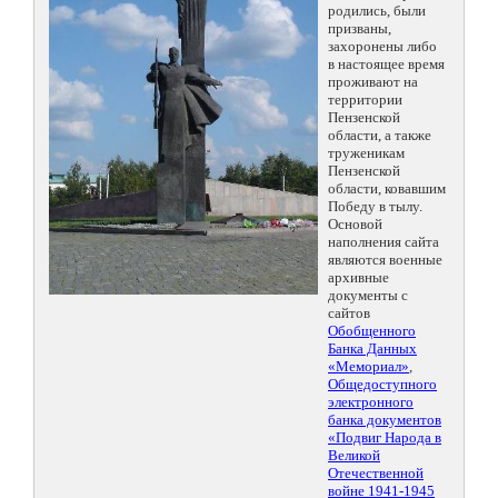
родились, были
призваны,
захоронены либо
в настоящее время
проживают на
территории
Пензенской
области, а также
труженикам
Пензенской
области, ковавшим
Победу в тылу.
Основой
наполнения сайта
являются военные
архивные
документы с
сайтов
Обобщенного
Банка Данных
«Мемориал»
,
Общедоступного
электронного
банка документов
«Подвиг Народа в
Великой
Отечественной
войне 1941-1945