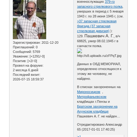
военнослужащих
379-го
запасного стрелкового полка
,
умерших в период с 5 января
1943 г. по 28 июня 1945 г, (см.
>37 запасная стрелковая
бригада (37 запасная
стрелковая дивизия)
):
Пашкевич А. Г.
129.
, в/ч
68825, умер 08.02.1945 г в
Зарегистрирован
: 2011-12-20
санчасти полка.
Приглашений:
0
Сообщений:
5769
Уважение:
[+1291/-0]
Позитив:
[+2/-0]
Данных в ОБД МЕМОРИАЛ,
Провел на форуме:
определенно относящихся к
2 месяца 6 дней
этому же человеку, не
Последний визит:
найдено.
2026-07-15 18:59:37
В списках захороненных на
Мироносицком
,
Митрофаньевском
кладбищах г.Пензы и
Братском захоронении на
Ахунском кладбище
Пашкевич А. Г. не найден…
Отредактировано Александр
65 (2017-01-01 17:40:25)
+1