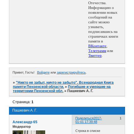
Отечества.
Информацию о
появлении новых
сообщений на
сайте можно
узнавать,
подписавшись на
страничках книги
памяти в
ВКонтакте
,
Телеграмм
или
Твиттер
.
Привет, Гость!
Войдите
или
зарегистрируйтесь
.
»
"Никто не забыт, ничто не забыто". Всенародная Книга
памяти Пензенской области.
»
Погибшие и умершие на
территории Пензенской обл.
»
Пашкевич А. Г.
Страница:
1
Пашкевич А. Г.
Поделиться
2017-
1
Александр 65
01-01 17:39:48
Модератор
Строка в списке