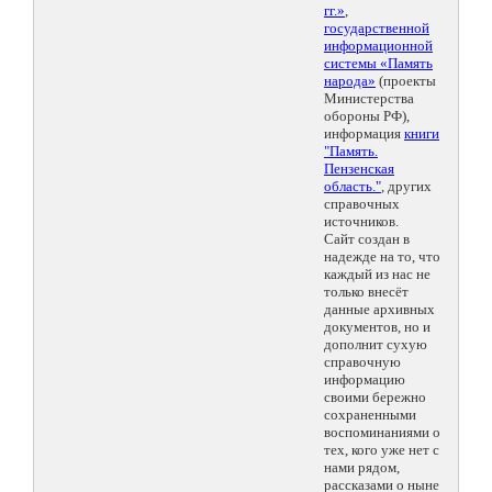
гг.»
,
государственной
информационной
системы «Память
народа»
(проекты
Министерства
обороны РФ),
информация
книги
"Память.
Пензенская
область."
, других
справочных
источников.
Сайт создан в
надежде на то, что
каждый из нас не
только внесёт
данные архивных
документов, но и
дополнит сухую
справочную
информацию
своими бережно
сохраненными
воспоминаниями о
тех, кого уже нет с
нами рядом,
рассказами о ныне