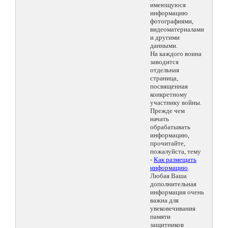
имеющуюся
информацию
фотографиями,
видеоматериалами
и другими
данными.
На каждого воина
заводится
отдельная
страница,
посвященная
конкретному
участнику войны.
Прежде чем
начать
обрабатывать
информацию,
прочитайте,
пожалуйста, тему
-
Как размещать
информацию
.
Любая Ваша
дополнительная
информация очень
важна для
увековечивания
памяти
защитников