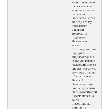
живых ветеранах,
о всех тех, кто
защищал в лихие
годы наше
Отечество, ковал
Победу в тылу,
прославлял
ратными и
трудовыми
подвигами
Пензенскую
землю.
Сайт задуман, как
народная
энциклопедия, в
которую каждый
желающий может
внести известную
ему информацию
об участниках
Великой
Отечественной
войны, добавить
свои комментарии
к имеющейся на
сайте
информации,
дополнить