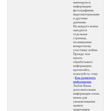
имеющуюся
информацию
фотографиями,
видеоматериалами
и другими
данными.
На каждого воина
заводится
отдельная
страница,
посвященная
конкретному
участнику войны.
Прежде чем
начать
обрабатывать
информацию,
прочитайте,
пожалуйста, тему
-
Как размещать
информацию
.
Любая Ваша
дополнительная
информация очень
важна для
увековечивания
памяти
защитников