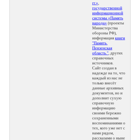
гг.»
,
государственной
информационной
системы «Память
народа»
(проекты
Министерства
обороны РФ),
информация
книги
"Память.
Пензенская
область."
, других
справочных
источников.
Сайт создан в
надежде на то, что
каждый из нас не
только внесёт
данные архивных
документов, но и
дополнит сухую
справочную
информацию
своими бережно
сохраненными
воспоминаниями о
тех, кого уже нет с
нами рядом,
рассказами о ныне