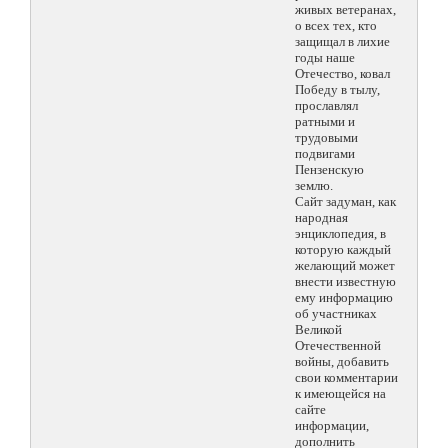
живых ветеранах,
о всех тех, кто
защищал в лихие
годы наше
Отечество, ковал
Победу в тылу,
прославлял
ратными и
трудовыми
подвигами
Пензенскую
землю.
Сайт задуман, как
народная
энциклопедия, в
которую каждый
желающий может
внести известную
ему информацию
об участниках
Великой
Отечественной
войны, добавить
свои комментарии
к имеющейся на
сайте
информации,
дополнить