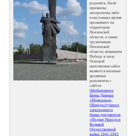
родились, были
призваны,
захоронены либо
в настоящее время
проживают на
территории
Пензенской
области, а также
труженикам
Пензенской
области, ковавшим
Победу в тылу.
Основой
наполнения сайта
являются военные
архивные
документы с
сайтов
Обобщенного
Банка Данных
«Мемориал»
,
Общедоступного
электронного
банка документов
«Подвиг Народа в
Великой
Отечественной
войне 1941-1945