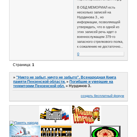
В ОБД МЕМОРИАЛ есть
несколько записей на
Нурдинова З., но
информации, позволяющей
утверждать, что в одной из
этих записей речь идет о
военнослужащем 379-го
запасного стрелкового полка,
к сожалению не достаточно...
0
Страница:
1
»
"Никто не забыт, ничто не забыто". Всенародная Книга
памяти Пензенской области.
»
Погибшие и умершие на
территории Пензенской обл.
»
Нурдинов З.
создать бесплатный форум