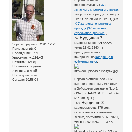
военнослужащих
379-го
запасного стрелкового полка
,
умерших в период с 5 января
1943 г. по 28 июня 1945 г, (см.
>37 запасная стрелковая
бригада (37 запасная
стрелковая дивизия)
):
Нурдинов З.
24.
,
красноармеец, в/ч 68825,
Зарегистрирован
: 2011-12-20
умер 19.02.1943 г в
Приглашений:
0
бригадном лазарете,
Сообщений:
5771
похоронен на
кладбище в
Уважение:
[+1291/-0]
с.Чемодановка
.
Позитив:
[+2/-0]
Провел на форуме:
2 месяца 6 дней
Последний визит:
Строка в списке больных,
Сегодня 19:58:08
находившихся на излечении
в Войсковом лазарете №141
(1943): (ЦАМО. Ф. ВЛ 141. Оп.
544688. Д. 1.)
Нурдинов З.
158.
,
красноармеец, 379 зсп,
катаральное воспаление
легких, поступил 05.02.1943 г,
умер 19.02.1943 г в 13-45.