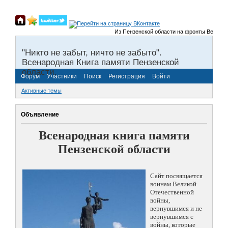
Из Пензенской области на фронты Великой О
"Никто не забыт, ничто не забыто".
Всенародная Книга памяти Пензенской
области.
Форум
Участники
Поиск
Регистрация
Войти
Активные темы
Объявление
Всенародная книга памяти
Пензенской области
Сайт посвящается
воинам Великой
Отечественной
войны,
вернувшимся и не
вернувшимся с
войны, которые