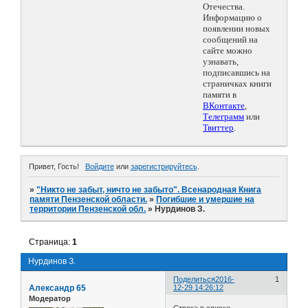
Отечества.
Информацию о
появлении новых
сообщений на
сайте можно
узнавать,
подписавшись на
страничках книги
памяти в
ВКонтакте
,
Телеграмм
или
Твиттер
.
Привет, Гость!
Войдите
или
зарегистрируйтесь
.
»
"Никто не забыт, ничто не забыто". Всенародная Книга
памяти Пензенской области.
»
Погибшие и умершие на
территории Пензенской обл.
»
Нурдинов З.
Страница:
1
Нурдинов З.
Поделиться
2016-
1
Александр 65
12-29 14:26:12
Модератор
Строка в списке