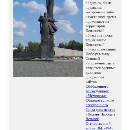
родились, были
призваны,
захоронены либо
в настоящее время
проживают на
территории
Пензенской
области, а также
труженикам
Пензенской
области, ковавшим
Победу в тылу.
Основой
наполнения сайта
являются военные
архивные
документы с
сайтов
Обобщенного
Банка Данных
«Мемориал»
,
Общедоступного
электронного
банка документов
«Подвиг Народа в
Великой
Отечественной
войне 1941-1945