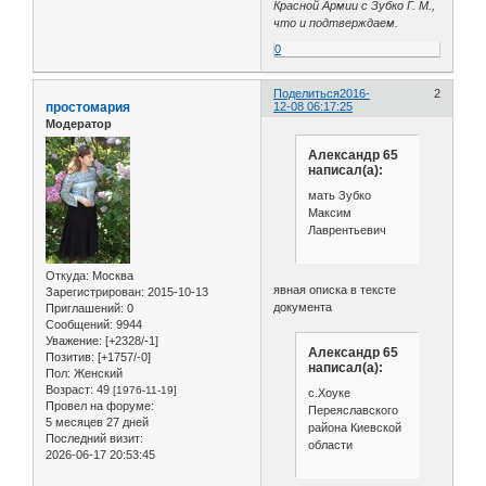
Красной Армии с Зубко Г. М.,
что и подтверждаем.
0
Поделиться
2016-
2
простомария
12-08 06:17:25
Модератор
Александр 65
написал(а):
мать Зубко
Максим
Лаврентьевич
Откуда:
Москва
явная описка в тексте
Зарегистрирован
: 2015-10-13
документа
Приглашений:
0
Сообщений:
9944
Уважение:
[+2328/-1]
Александр 65
Позитив:
[+1757/-0]
написал(а):
Пол:
Женский
Возраст:
49
[1976-11-19]
с.Хоуке
Провел на форуме:
Переяславского
5 месяцев 27 дней
района Киевской
Последний визит:
области
2026-06-17 20:53:45