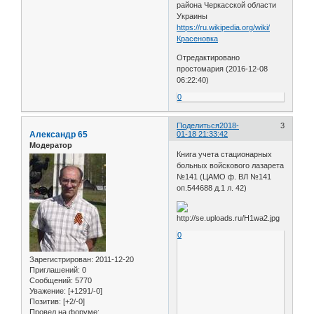
района Черкасской области
Украины
https://ru.wikipedia.org/wiki/
Красеновка
Отредактировано
простомария (2016-12-08
06:22:40)
0
Поделиться
2018-
3
Александр 65
01-18 21:33:42
Модератор
Книга учета стационарных
больных войскового лазарета
№141 (ЦАМО ф. ВЛ №141
оп.544688 д.1 л. 42)
0
Зарегистрирован
: 2011-12-20
Приглашений:
0
Сообщений:
5770
Уважение:
[+1291/-0]
Позитив:
[+2/-0]
Провел на форуме: