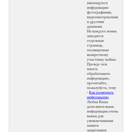
имеющуюся
информацию
фотографиями,
видеоматериалами
и другими
данными.
На каждого воина
заводится
отдельная
страница,
посвященная
конкретному
участнику войны.
Прежде чем
начать
обрабатывать
информацию,
прочитайте,
пожалуйста, тему
-
Как размещать
информацию
.
Любая Ваша
дополнительная
информация очень
важна для
увековечивания
памяти
защитников