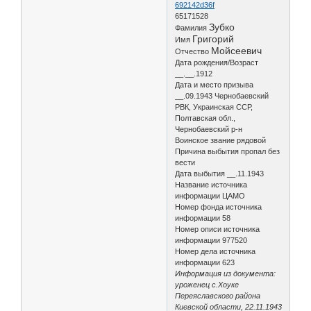
692142d36f
65171528
Зубко
Фамилия
Григорий
Имя
Мойсеевич
Отчество
Дата рождения/Возраст
__.__.1912
Дата и место призыва
__.09.1943 Чернобаевский
РВК, Украинская ССР,
Полтавская обл.,
Чернобаевский р-н
Воинское звание рядовой
Причина выбытия пропал без
вести
Дата выбытия __.11.1943
Название источника
информации ЦАМО
Номер фонда источника
информации 58
Номер описи источника
информации 977520
Номер дела источника
информации 623
Информация из документа:
уроженец с.Хоуке
Переяславского района
Киевской области, 22.11.1943