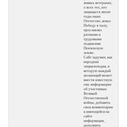
живых ветеранах,
о всех тех, кто
защищал в лихие
годы наше
Отечество, ковал
Победу в тылу,
прославлял
ратными и
трудовыми
подвигами
Пензенскую
землю.
Сайт задуман, как
народная
энциклопедия, в
которую каждый
желающий может
внести известную
ему информацию
об участниках
Великой
Отечественной
войны, добавить
свои комментарии
к имеющейся на
сайте
информации,
дополнить