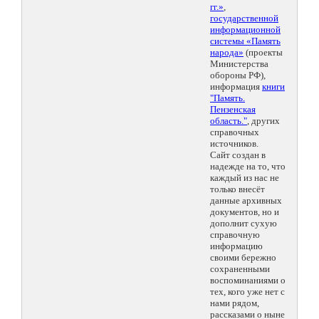
гг.»
,
государственной
информационной
системы «Память
народа»
(проекты
Министерства
обороны РФ),
информация
книги
"Память.
Пензенская
область."
, других
справочных
источников.
Сайт создан в
надежде на то, что
каждый из нас не
только внесёт
данные архивных
документов, но и
дополнит сухую
справочную
информацию
своими бережно
сохраненными
воспоминаниями о
тех, кого уже нет с
нами рядом,
рассказами о ныне