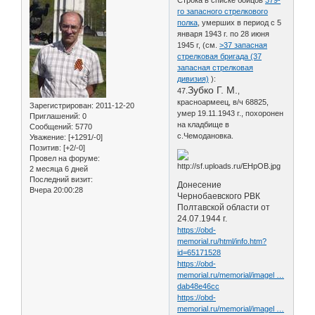
го запасного стрелкового
полка
, умерших в период с 5
января 1943 г. по 28 июня
1945 г, (см.
>37 запасная
стрелковая бригада (37
запасная стрелковая
дивизия)
):
Зубко Г. М.
47.
,
красноармеец, в/ч 68825,
Зарегистрирован
: 2011-12-20
умер 19.11.1943 г., похоронен
Приглашений:
0
на кладбище в
Сообщений:
5770
с.Чемодановка.
Уважение:
[+1291/-0]
Позитив:
[+2/-0]
Провел на форуме:
2 месяца 6 дней
Последний визит:
Донесение
Вчера 20:00:28
Чернобаевского РВК
Полтавской области от
24.07.1944 г.
https://obd-
memorial.ru/html/info.htm?
id=65171528
https://obd-
memorial.ru/memorial/imagel …
dab48e46cc
https://obd-
memorial.ru/memorial/imagel …