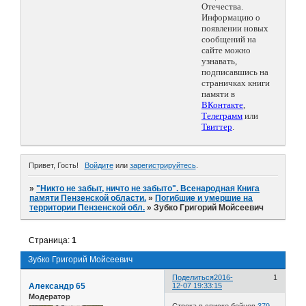
Отечества.
Информацию о
появлении новых
сообщений на
сайте можно
узнавать,
подписавшись на
страничках книги
памяти в
ВКонтакте
,
Телеграмм
или
Твиттер
.
Привет, Гость!
Войдите
или
зарегистрируйтесь
.
»
"Никто не забыт, ничто не забыто". Всенародная Книга
памяти Пензенской области.
»
Погибшие и умершие на
территории Пензенской обл.
»
Зубко Григорий Мойсеевич
Страница:
1
Зубко Григорий Мойсеевич
Поделиться
2016-
1
Александр 65
12-07 19:33:15
Модератор
Строка в списке бойцов
379-