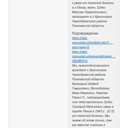
г умер от тяжелой болезни
в г.Пенза, мать Зубко
Максим Лаврентьевич,
проживает в с.Красенивка
Чернобаевского района
Полтавской области.
Подтверждение
https://obd-
memorial.ru/html/info.htm?i …
amp;page=5
https://obd-
memorial.ru/memorial/imagel …
385dff947d
Мы, нижеподписавшиеся
граждане с.Красенивка
Чернобаевсого района
Полтавской области
Кривицкий Андрей
Гаврилович, Воскобойник
Иван Иванович, Кореняк
Павел П., подтверждаем,
что действительно Зубко
Григорий Муйсеевич умер в
городе Пенза в 1943 г , 22.11.
от тяжелой болезни. Мы
знаем об этом точно, так
как вместе служили в