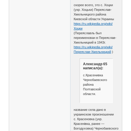
скорее всего, это с. Хоцки
(укр. Хоцьки) Переяслав-
Хмельницкого района
Киевской области Украины
https://ru.wikipedia.org/wiki/
Хоцки
(Переяславль был
переименован в Переяслав-
Хмельницкий в 1943г.
https://ru.wikipedia.org/wiki/
Переяслав-Хмельницкий
)
Александр 65
написал(а):
с.Красенивка
Чернобаевского
района
Полтавской
области.
название села дано в
украинском произношении
с. Красеновка (укр.
Красенівка, ранее —
Богодуховка) Чернобаевского