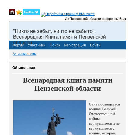
Из Пензенской области на фронты Великой Оте
"Никто не забыт, ничто не забыто".
Всенародная Книга памяти Пензенской
области.
Форум
Участники
Поиск
Регистрация
Войти
Активные темы
Объявление
Всенародная книга памяти
Пензенской области
Сайт посвящается
воинам Великой
Отечественной
войны,
вернувшимся и не
вернувшимся с
войны, которые