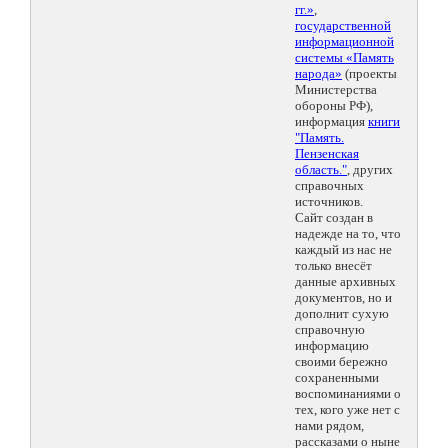
гг.»
,
государственной
информационной
системы «Память
народа»
(проекты
Министерства
обороны РФ),
информация
книги
"Память.
Пензенская
область."
, других
справочных
источников.
Сайт создан в
надежде на то, что
каждый из нас не
только внесёт
данные архивных
документов, но и
дополнит сухую
справочную
информацию
своими бережно
сохраненными
воспоминаниями о
тех, кого уже нет с
нами рядом,
рассказами о ныне