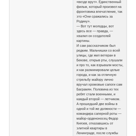
«везде врут». Единственный
фильм, который произвел на
фронтовика впечатление, так
это «Они сражались за
Родину».
— Вот тут молодцы, вот
здесь все — правда, —
хвалил он создателей
картины.
И сам рассказчиком был
редким. Мальчишки со всей
улицы, где жил ветеран в
Бекове, открыв рты, слушали
и про то, как взрывали мосты,
и как разминировали целые
города, и как за отличную
стрельбу майору лично
вручал хромовые сапоги сам
Баграмян. Половина из тех
ребят стали военными, и
каждый второй — летчиком.
А прошедший две войны в
одной и той же должности —
командира саперной роты —
майор-орденоносец Федор
Князев, отказавшись от
элитной квартиры в
Ленинграде, после службы