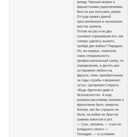
между Черным морем и
фашистскими укреплениями.
Был не раз контужен, ранен.
Оттуда привез домой
простреленную в нескольких
местах шинель.
Потом не раз и не два
сыновья спрашивали его: как
саперу удалось выжить,
пройдя две войны? Парадокс.
Но, во-первых, помогала
сама специальность:
профессиональный сапер, по
определению, в десять раз
осторожнее любого на
фронте, плюс приобретенное
за годы службы «звериное»
чутье. Цитировал Сократа:
«Будь бдителен даже в
безопасности». А еще,
вопреки расхожему мнению о
фронтовом быте, комроты
Князев, как бы страшно ни
было, на войне не брал ни
грамма алкоголя в рот.
— Сын, запомни, — учил он
младшего своего —
Геннадия, — в условиях