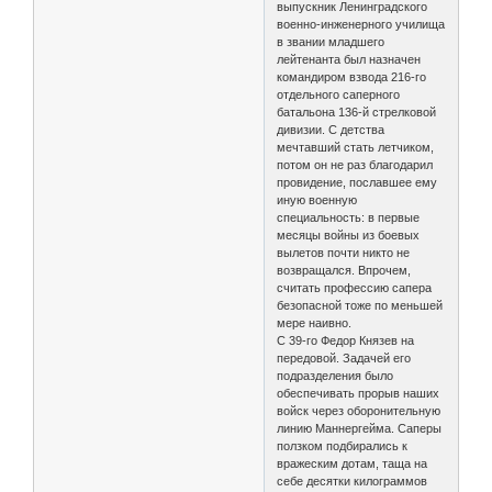
выпускник Ленинградского
военно-инженерного училища
в звании младшего
лейтенанта был назначен
командиром взвода 216-гo
отдельного саперного
батальона 136-й стрелковой
дивизии. С детства
мечтавший стать летчиком,
потом он не раз благодарил
провидение, пославшее ему
иную военную
специальность: в первые
месяцы войны из боевых
вылетов почти никто не
возвращался. Впрочем,
считать профессию сапера
безопасной тоже по меньшей
мере наивно.
С 39-го Федор Князев на
передовой. Задачей его
подразделения было
обеспечивать прорыв наших
войск через оборонительную
линию Маннергейма. Саперы
ползком подбирались к
вражеским дотам, таща на
себе десятки килограммов