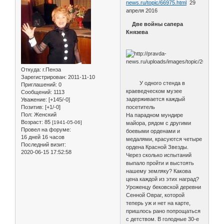
news.ru/topic/66975.html
29
апреля 2016
Две войны сапера
Князева
Откуда:
г.Пенза
Зарегистрирован
: 2011-11-10
У одного стенда в
Приглашений:
0
краеведческом музее
Сообщений:
1113
задерживается каждый
Уважение:
[+145/-0]
Позитив:
[+1/-0]
посетитель
Пол:
Женский
На парадном мундире
Возраст:
85
[1941-05-06]
майора, рядом с другими
Провел на форуме:
боевыми орденами и
16 дней 16 часов
медалями, красуются четыре
Последний визит:
ордена Красной Звезды.
2020-06-15 17:52:58
Через сколько испытаний
выпало пройти и выстоять
нашему земляку? Какова
цена каждой из этих наград?
Уроженцу бековской деревни
Сенной Овраг, которой
теперь уж и нет на карте,
пришлось рано попрощаться
с детством. В голодные 30-е