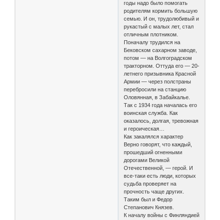
годы надо было помогать
родителям кормить большую
семью. И он, трудолюбивый и
рукастый с малых лет, стал
отличным плотником.
Поначалу трудился на
Бековском сахарном заводе,
потом — на Волгоградском
тракторном. Оттуда его — 20-
летнего призывника Красной
Армии — через полстраны
перебросили на станцию
Оловянная, в Забайкалье.
Так с 1934 года началась его
воинская служба. Как
оказалось, долгая, тревожная
и героическая…
Как закалялся характер
Верно говорят, что каждый,
прошедший огненными
дорогами Великой
Отечественной, — герой. И
все-таки есть люди, которых
судьба проверяет на
прочность чаще других.
Таким был и Федор
Степанович Князев.
К началу войны с Финляндией