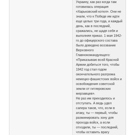
Украину, как раз когда там
готовилась операция
«Харьковский котел». Они не
знали, что к Победе им идти
еще целых три года, и каждый
день, как в последний,
сражались, не щадя себя и
выполняя приказ. 1 мая 1942-
го до офицерского состава
было доведено воззвание
Верховного
Главнокомандующего:
«Приказываю всей Красной
Армии добиться того, чтобы
1942 год стал годом
окончательного разгрома
немецко-фашистских войск и
освобождения советской
земли от гитлеровских
мерзавцев».
Не раз им приходилось и
отступать. А ведь удел
сапера таков, что, если в
атаку, ты — первый, чтобы
разминировать зону для
прохода войск, а если
отходили, ты — последний,
чтобы оставить врагу