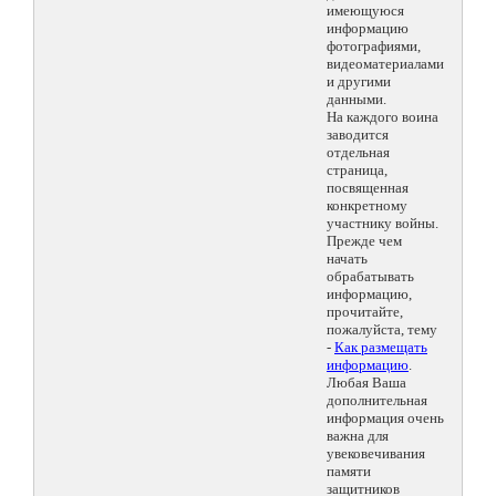
имеющуюся
информацию
фотографиями,
видеоматериалами
и другими
данными.
На каждого воина
заводится
отдельная
страница,
посвященная
конкретному
участнику войны.
Прежде чем
начать
обрабатывать
информацию,
прочитайте,
пожалуйста, тему
-
Как размещать
информацию
.
Любая Ваша
дополнительная
информация очень
важна для
увековечивания
памяти
защитников