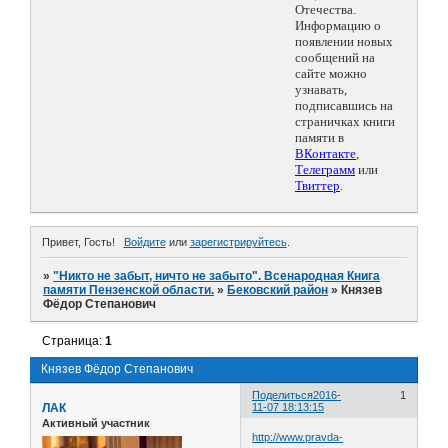
Отечества.
Информацию о
появлении новых
сообщений на
сайте можно
узнавать,
подписавшись на
страничках книги
памяти в
ВКонтакте
,
Телеграмм
или
Твиттер
.
Привет, Гость!
Войдите
или
зарегистрируйтесь
.
»
"Никто не забыт, ничто не забыто". Всенародная Книга
памяти Пензенской области.
»
Бековский район
»
Князев
Фёдор Степанович
Страница:
1
Князев Фёдор Степанович
Поделиться
2016-
1
ЛАК
11-07 18:13:15
Активный участник
http://www.pravda-