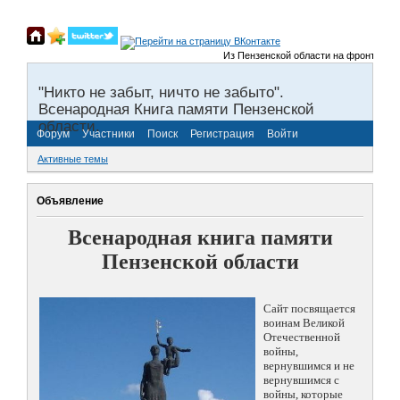
Из Пензенской области на фронты Велико
"Никто не забыт, ничто не забыто".
Всенародная Книга памяти Пензенской
области.
Форум
Участники
Поиск
Регистрация
Войти
Активные темы
Объявление
Всенародная книга памяти
Пензенской области
Сайт посвящается
воинам Великой
Отечественной
войны,
вернувшимся и не
вернувшимся с
войны, которые