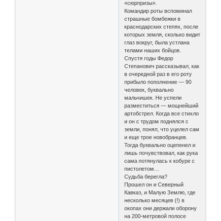
«сюрпризы».
Командир роты вспоминал
страшные бомбежки в
краснодарских степях, после
которых земля, сколько видит
глаз вокруг, была устлана
телами наших бойцов.
Спустя годы Федор
Степанович рассказывал, как
в очередной раз в его роту
прибыло пополнение — 90
человек, буквально
мальчишек. Не успели
разместиться — мощнейший
артобстрел. Когда все стихло
и он с трудом поднялся с
земли, понял, что уцелел сам
и еще трое новобранцев.
Тогда буквально оцепенел и
лишь почувст­вовал, как рука
сама потянулась к кобуре с
пистолетом…
Судьба берегла?
Прошел он и Северный
Кавказ, и Малую Землю, где
несколько месяцев (!) в
окопах они держали оборону
на 200-метровой полосе