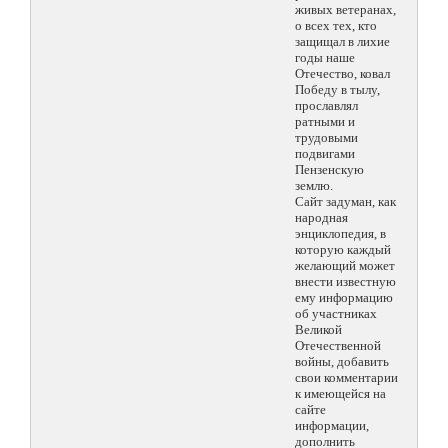
живых ветеранах,
о всех тех, кто
защищал в лихие
годы наше
Отечество, ковал
Победу в тылу,
прославлял
ратными и
трудовыми
подвигами
Пензенскую
землю.
Сайт задуман, как
народная
энциклопедия, в
которую каждый
желающий может
внести известную
ему информацию
об участниках
Великой
Отечественной
войны, добавить
свои комментарии
к имеющейся на
сайте
информации,
дополнить