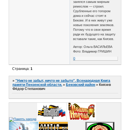
занялся самым мирным
ремеслом — строил.
Срубленные его топором
дома и сейчас стоят в
Бекове. И в них живут уже
новые поколения земляков.
Потому что в свое время
ради их будущего на защиту
вставали такие, как Князев.
Автор: Ольга ВАСИЛЬЕВА
Фото: Владимир ГРИШИН
0
Страница:
1
»
"Никто не забыт, ничто не забыто". Всенародная Книга
памяти Пензенской области.
»
Бековский район
»
Князев
Фёдор Степанович