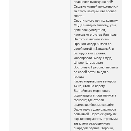
опасности никогда не пей!
Сколько жизней положено из-
за этого, каждый, кто воевал,
знает…
Спустя много лет полковнику
МВД Геннадию Князеву, увы,
пришлось убедиться,
насколько его отец был прав.
На пути к мирной жизни
Прошел Федор Князев со
своей ротой и Западный, и
Белорусский фронта.
Форсировал Вислу, Одер,
Шпрее. Штурмовал
Восточную Пруссию, первым
со своей ротой входя в
города.
Как-то мартовским вечером
44-го, стоя на берегу
Балтийского моря, они с
ординарцем вглядывались в
горизонт, где стояли
вражеские боевые корабли.
Вдруг одно судно озарилось
вспышкой. Через секунду их
скрыло под многометровыми
завалами разрушенного
снарядом здания. Хорошо,