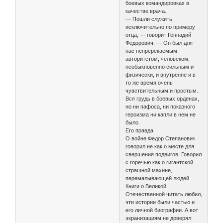
боевых командировках в
качестве врача.
— Пошли служить
исключительно по примеру
отца, — говорит Геннадий
Федорович. — Он был для
нас непререкаемым
авторитетом, человеком,
необыкновенно сильным и
физически, и внутренне и в
то же время очень
чувствительным и простым.
Вся грудь в боевых орденах,
но ни пафоса, ни показного
героизма ни капли в нем не
было.
Его правда
О войне Федор Степанович
говорил не как о месте для
свершения подвигов. Говорил
с горечью как о гигантской
страшной махине,
перемалывающей людей.
Книги о Великой
Отечественной читать любил,
эти истории были частью и
его личной биографии. А вот
экранизациям не доверял: