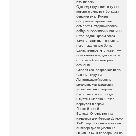
взрывчатки.
Однажды грузовик, в кузове
которого вместе с бочками
бензина ехал Князев,
обстреляли вражеские
самолеты. Ударной волной
бойца выбросило из машины,
и тот, падая, краем глаза
заметил летящую прямо на
него тяжеленную бочку.
Единственное, что успел, —
подставить под удар ноги, и
от резкой боли потерял
сознание.
Спасли его, собрав кости по
частям, хирурги
Ленинградской военно-
медицинской академии,
умевшие, как говорили,
буквально творить чудеса.
Спустя 4 месяца Князев
вернулся в строй.
Дорогой ценой
Великая Отечественная
началась для Федора 22 июня
1941 года. Из Ленинакана он
был передислоцирован в
Псков. В 42-м переброшен на