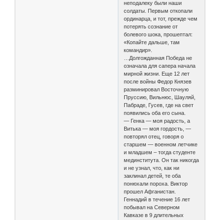
неподалеку были наши
солдаты. Первым откопали
ординарца, и тот, прежде чем
потерять сознание от
болевого шока, прошептал:
«Копайте дальше, там
командир».
…Долгожданная Победа не
означала для сапера начала
мирной жизни. Еще 12 лет
после войны Федор Князев
разминировал Восточную
Пруссию, Вильнюс, Шауляй,
Пабраде, Гусев, где на свет
появились оба его сына.
— Генка — моя радость, а
Витька — моя гордость, —
повторял отец, говоря о
старшем — военном летчике
и младшем – тогда студенте
мединститута. Он так никогда
и не узнал, что, как ни
заклинал детей, те оба
понюхали пороха. Виктор
прошел Афганистан.
Геннадий в течение 16 лет
побывал на Северном
Кавказе в 9 длительных