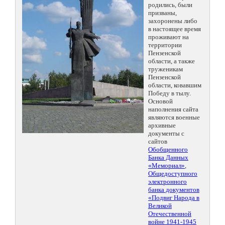
родились, были
призваны,
захоронены либо
в настоящее время
проживают на
территории
Пензенской
области, а также
труженикам
Пензенской
области, ковавшим
Победу в тылу.
Основой
наполнения сайта
являются военные
архивные
документы с
сайтов
Обобщенного
Банка Данных
«Мемориал»
,
Общедоступного
электронного
банка документов
«Подвиг Народа в
Великой
Отечественной
войне 1941-1945