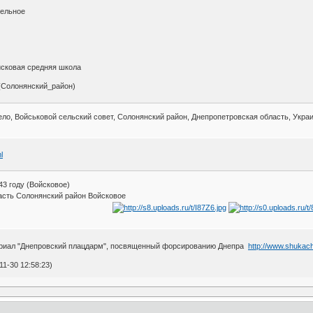
тельное
йсковая средняя школа
(Солонянский_район)
село, Войськовой сельский совет, Солонянский район, Днепропетровская область, Украи
l
43 году (Войсковое)
асть Солонянский район Войсковое
мориал "Днепровский плацдарм", посвященный форсированию Днепра
http://www.shukac
1-30 12:58:23)