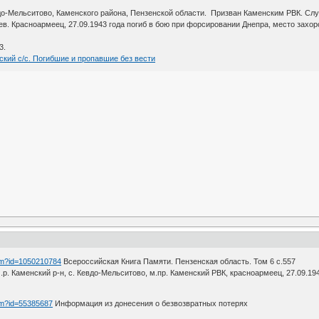
до-Мельситово, Каменского района, Пензенской области. Призван Каменским РВК. Слу
в. Красноармеец, 27.09.1943 года погиб в бою при форсировании Днепра, место захоро
3.
ский с/с. Погибшие и пропавшие без вести
htm?id=1050210784
Всероссийская Книга Памяти. Пензенская область. Том 6 с.557
.р. Каменский р-н, с. Кевдо-Мельситово, м.пр. Каменский РВК, красноармеец, 27.09.194
htm?id=55385687
Информация из донесения о безвозвратных потерях