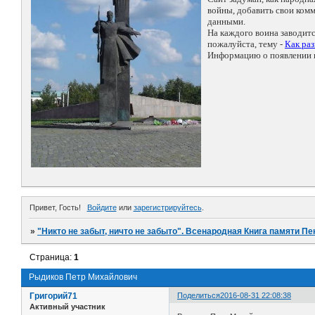
войны, добавить свои ко
данными.
На каждого воина заводит
пожалуйста, тему -
Как ра
Информацию о появлении н
Привет, Гость!
Войдите
или
зарегистрируйтесь
.
»
"Никто не забыт, ничто не забыто". Всенародная Книга памяти Пе
Страница:
1
Рыдиков Петр Михайлович
Григорий71
Поделиться
2016-08-31 22:08:38
Активный участник