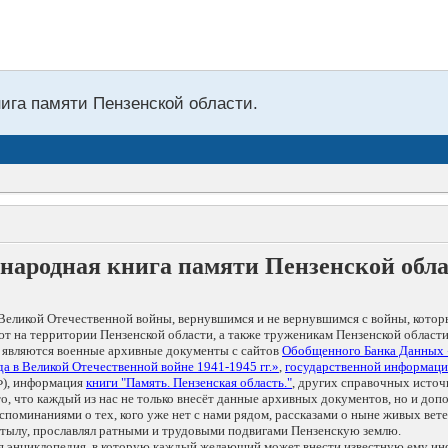
нига памяти Пензенской области.
народная книга памяти Пензенской обл
Великой Отечественной войны, вернувшимся и не вернувшимся с войны, котор
т на территории Пензенской области, а также труженикам Пензенской области
 являются военные архивные документы с сайтов
Обобщенного Банка Данных
а в Великой Отечественной войне 1941-1945 гг.»
,
государственной информаци
), информация
книги "Память. Пензенская область."
, других справочных источ
 то, что каждый из нас не только внесёт данные архивных документов, но и 
оминаниями о тех, кого уже нет с нами рядом, рассказами о ныне живых ветер
в тылу, прославлял ратными и трудовыми подвигами Пензенскую землю.
ая энциклопедия, в которую каждый желающий может внести известную ему и