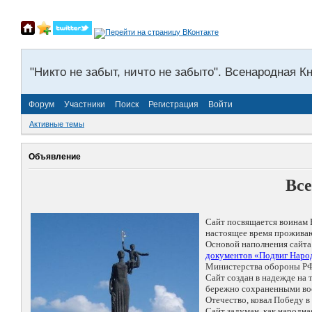
"Никто не забыт, ничто не забыто". Всенародная К
Форум
Участники
Поиск
Регистрация
Войти
Активные темы
Объявление
Все
Сайт посвящается воинам 
настоящее время проживаю
Основой наполнения сайта
документов «Подвиг Народ
Министерства обороны РФ
Сайт создан в надежде на
бережно сохраненными восп
Отечество, ковал Победу 
Сайт задуман, как народн