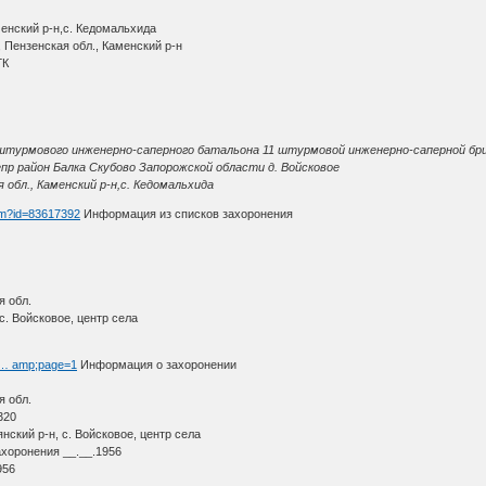
енский р-н,с. Кедомальхида
 Пензенская обл., Каменский р-н
ГК
 штурмового инженерно-саперного батальона 11 штурмовой инженерно-саперной бр
епр район Балка Скубово Запорожской области д. Войсковое
 обл., Каменский р-н,с. Кедомальхида
htm?id=83617392
Информация из списков захоронения
я обл.
с. Войсковое, центр села
h … amp;page=1
Информация о захоронении
я обл.
320
ский р-н, с. Войсковое, центр села
ахоронения __.__.1956
956