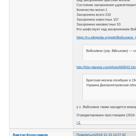
Вид захоронения братская могила
Состояние захоронения удовлетвори
Количество могил 1
Захоронено всего 210
Захоронено известных 157
Захоронено неизвестных 53
Кто шефствует над захоронением Во
https://ru.wikipedia.org/wiki/Войсковое_
Войско́вое (укр. Військове) — 
http://foto-planeta.com/photo/669542.htm
Братская могила погибших в 19
Украина Днепропетровская обл
у с. Войсковое также находится ме
Отредактировано простомария (2016-1
+1
Виктор Колесников
Поделиться
2018-12-15 14:27:42