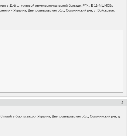
жил в 11-й штурмовой инженерно-саперной бригаде, РГК . В 11-й ШИСБр
нения - Украина, Днепропетровская обл., Солонянский р-н, с. Войсковое,
2
3 погиб в бою, м.захор. Украина, Днепропетровская обл., Солонянский р-н, д.