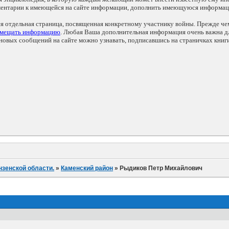
мментарии к имеющейся на сайте информации, дополнить имеющуюся информа
ся отдельная страница, посвященная конкретному участнику войны. Прежде ч
змещать информацию
. Любая Ваша дополнительная информация очень важна дл
овых сообщений на сайте можно узнавать, подписавшись на страничках книг
нзенской области.
»
Каменский район
»
Рыдиков Петр Михайлович