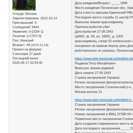
Дата рождения/Возраст __.__.1896
Место рождения Пензенская обл., Кам
Дата и место призыва Каменский РВК,
Откуда:
Москва
Последнее место службы 11 шисбр Р
Зарегистрирован
: 2015-10-13
Воинское звание красноармеец
Приглашений:
0
Причина выбытия убит
Сообщений:
9944
Уважение:
[+2328/-1]
Дата выбытия 27.09.1943
Позитив:
[+1757/-0]
ЦАМО, ф. 58, оп. 18001, д. 1003
Пол:
Женский
красноармеец, сапер 55 отдельного
Возраст:
49
[1976-11-19]
похоронен на правом берегу реки Дн
Провел на форуме:
родственники не указаны, Пензенская
5 месяцев 27 дней
Последний визит:
https://www.obd-memorial.ru/html/info.
2026-06-17 20:53:45
Рыдиков Петр Михайлович
Воинское звание рядовой
Дата смерти 27.09.1943
Страна захоронения Украина
Регион захоронения Днепропетровска
Место захоронения Солонянский р-н, 
Могила могила 13
https://www.obd-memorial.ru/html/info.
Страна захоронения Украина
Регион захоронения Днепропетровска
Номер захоронения в ВМЦ ЗУ380-04-
Первичное место захоронения Солонян
Дата создания современного места з
Дата последнего захоронения __.__.1