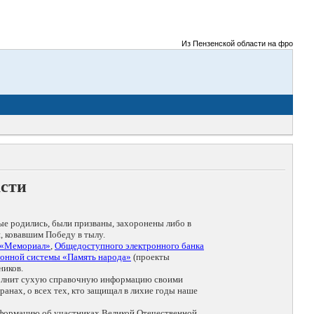
Из Пензенской области на фронты Вели
асти
ые родились, были призваны, захоронены либо в
, ковавшим Победу в тылу.
 «Мемориал»
,
Общедоступного электронного банка
онной системы «Память народа»
(проекты
ников.
дополнит сухую справочную информацию своими
анах, о всех тех, кто защищал в лихие годы наше
нформацию об участниках Великой Отечественной