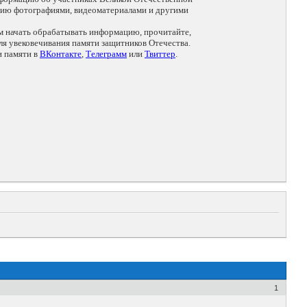
цию фотографиями, видеоматериалами и другими
ем начать обрабатывать информацию, прочитайте,
я увековечивания памяти защитников Отечества.
и памяти в
ВКонтакте
,
Телеграмм
или
Твиттер
.
1