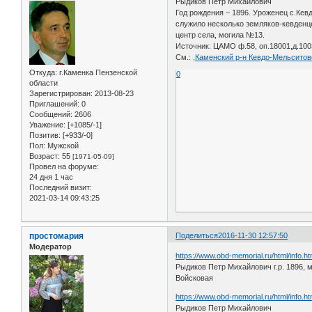
Рыдиков Петр Михайлович
Год рождения – 1896. Уроженец с.Кев
служило несколько земляков-кевденце
центр села, могила №13.
Источник: ЦАМО ф.58, оп.18001,д.100
См.:
,Каменский р-н Кевдо-Мельситов
Откуда:
г.Каменка Пензенской
0
области
Зарегистрирован
: 2013-08-23
Приглашений:
0
Сообщений:
2606
Уважение:
[+1085/-1]
Позитив:
[+933/-0]
Пол:
Мужской
Возраст:
55
[1971-05-09]
Провел на форуме:
24 дня 1 час
Последний визит:
2021-03-14 09:43:25
простомария
Поделиться
2016-11-30 12:57:50
Модератор
https://www.obd-memorial.ru/html/info.
Рыдиков Петр Михайлович г.р. 1896, м
Войсковая
https://www.obd-memorial.ru/html/info.
Рыдиков Петр Михайлович