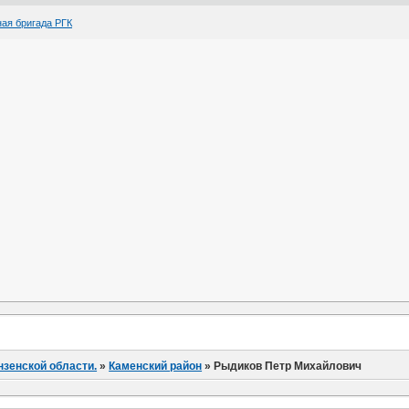
ая бригада РГК
нзенской области.
»
Каменский район
»
Рыдиков Петр Михайлович