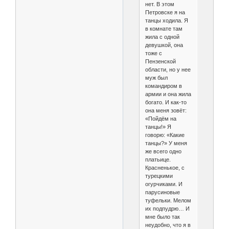
нет. В этом
Петровске я на
танцы ходила. Я
в комнате там
жила с одной
девушкой, она
тоже с
Пензенской
области, но у нее
муж был
командиром в
армии и она жила
богато. И как-то
она меня зовёт:
«Пойдём на
танцы!» Я
говорю: «Какие
танцы?» У меня
же всего одно
платьице.
Красненькое, с
турецкими
огурчиками. И
парусиновые
туфельки. Мелом
их подпудрю… И
мне было так
неудобно, что я в