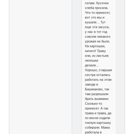
селам. Кусочки
хлеба просила.
Что-то принесет,
вот это мы и
кушали… Тут
еще эта засуха,
у нас в тот год
совсем никакого
урожая не было.
Ни картошки,
ничего! Траву
ели, из листьев
лепешки
делали…
Хорошо, старшая
сестра осталась
работать на этом
заводе в
Башмаково, так
там разрешали
брать выжимки.
Сколько-то
принесет. А так
трава и трава, да
по весне ходили
гнилую картошку
собирали. Мама
работала в