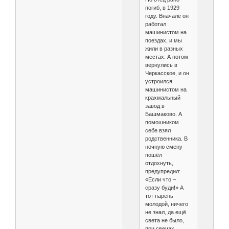
погиб, в 1929
году. Вначале он
работал
машинистом на
поездах, и мы
жили в разных
местах. А потом
вернулись в
Черкасское, и он
устроился
машинистом на
крахмальный
завод в
Башмаково. А
помошником
себе взял
родственника. В
ночную смену
пошёл
отдохнуть,
предупредил:
«Если что –
сразу буди!» А
тот парень
молодой, ничего
не знал, да ещё
света не было,
при свечах