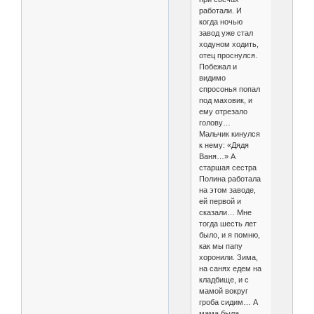
работали. И
когда ночью
завод уже стал
ходуном ходить,
отец проснулся.
Побежал и
видимо
спросонья попал
под маховик, и
ему отрезало
голову…
Мальчик кинулся
к нему: «Дядя
Ваня…» А
старшая сестра
Полина работала
на этом заводе,
ей первой и
сказали… Мне
тогда шесть лет
было, и я помню,
как мы папу
хоронили. Зима,
на санях едем на
кладбище, и с
мамой вокруг
гроба сидим… А
мама была