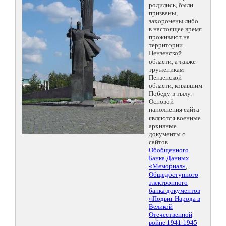
родились, были
призваны,
захоронены либо
в настоящее время
проживают на
территории
Пензенской
области, а также
труженикам
Пензенской
области, ковавшим
Победу в тылу.
Основой
наполнения сайта
являются военные
архивные
документы с
сайтов
Обобщенного
Банка Данных
«Мемориал»
,
Общедоступного
электронного
банка документов
«Подвиг Народа в
Великой
Отечественной
войне 1941-1945