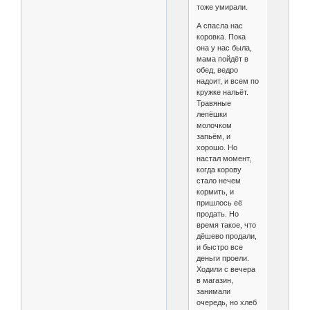
тоже умирали.
А спасла нас
коровка. Пока
она у нас была,
мама пойдёт в
обед, ведро
надоит, и всем по
кружке нальёт.
Травяные
лепёшки
молочком
запьём, и
хорошо. Но
настал момент,
когда корову
стало нечем
кормить, и
пришлось её
продать. Но
время такое, что
дёшево продали,
и быстро все
деньги проели.
Ходили с вечера
в магазин,
занимали
очередь, но хлеб