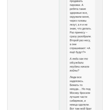
продавать
пирожки. А
ребята такие
здоровые все,
окружили меня,
через головы
лезут, а я и не
знаю, что делать.
Раз принесу –
сразу разобрали.
Второй раз несу,
а они
спрашивают: «А
ещё будут?»
А люди как-то
обсуждали
неудачи начала
войны?
Люди все
надеялись.
Бежать-то
некуда… Но под
Москву бросили
лучшие части
сибиряков, и
немца одолели.
Вот там мой брат