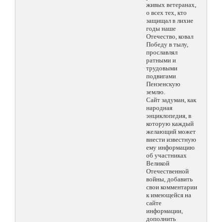
живых ветеранах,
о всех тех, кто
защищал в лихие
годы наше
Отечество, ковал
Победу в тылу,
прославлял
ратными и
трудовыми
подвигами
Пензенскую
землю.
Сайт задуман, как
народная
энциклопедия, в
которую каждый
желающий может
внести известную
ему информацию
об участниках
Великой
Отечественной
войны, добавить
свои комментарии
к имеющейся на
сайте
информации,
дополнить