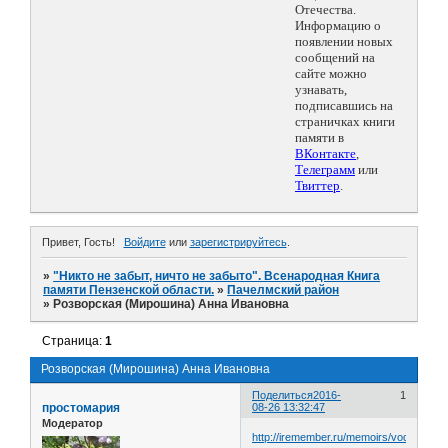
Отечества.
Информацию о
появлении новых
сообщений на
сайте можно
узнавать,
подписавшись на
страничках книги
памяти в
ВКонтакте
,
Телеграмм
или
Твиттер
.
Привет, Гость!
Войдите
или
зарегистрируйтесь
.
»
"Никто не забыт, ничто не забыто". Всенародная Книга
памяти Пензенской области.
»
Пачелмский район
»
Розворская (Мирошина) Анна Ивановна
Страница:
1
Розворская (Мирошина) Анна Ивановна
Поделиться
2016-
1
простомария
08-26 13:32:47
Модератор
http://iremember.ru/memoirs/voditeli/ro