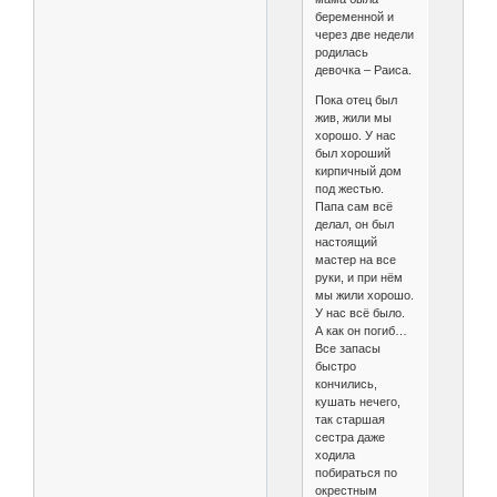
беременной и
через две недели
родилась
девочка – Раиса.
Пока отец был
жив, жили мы
хорошо. У нас
был хороший
кирпичный дом
под жестью.
Папа сам всё
делал, он был
настоящий
мастер на все
руки, и при нём
мы жили хорошо.
У нас всё было.
А как он погиб…
Все запасы
быстро
кончились,
кушать нечего,
так старшая
сестра даже
ходила
побираться по
окрестным