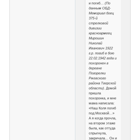
и погиб…
(По
данным ОБД-
Мемориал боец
375-й
стрелковой
дивизии
красноармеец
Мирошин
Николай
Иванович 1922
г.р. погиб в бою
22.02.1942 года и
похоронен в
деревне
Погорелки
Ржевского
района Тверской
области)
. Домой
пришла
похоронка, и мне
мама написала:
«Наш Коля погиб
под Москвой…»
А я когда прочла,
на втором этаже
была, как оттуда
спрыгнула,
закричала… Он и