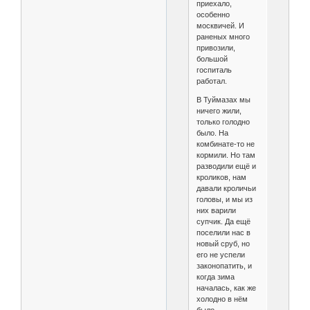
приехало,
особенно
москвичей. И
раненых много
привозили,
большой
госпиталь
работал.
В Туймазах мы
ничего жили,
только голодно
было. На
комбинате-то не
кормили. Но там
разводили ещё и
кроликов, нам
давали кроличьи
головы, и мы из
них варили
супчик. Да ещё
поселили нас в
новый сруб, но
его не успели
законопатить, и
когда зима
началась, как же
холодно в нём