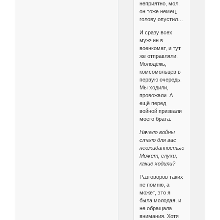
неприятно, мол,
он тоже немец,
голову опустил…
И сразу всех
мужчин в
военкомат, и тут
же отправляли.
Молодёжь,
комсомольцев в
первую очередь.
Мы ходили,
провожали. А
ещё перед
войной призвали
моего брата.
Начало войны
стало для вас
неожиданностью?
Может, слухи,
какие ходили?
Разговоров таких
не помню, а
может, это я
была молодая, и
не обращала
внимания. Хотя