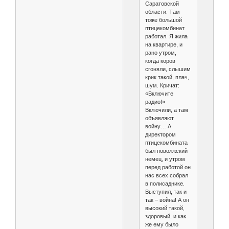
Саратовской
области. Там
тоже большой
птицекомбинат
работал. Я жила
на квартире, и
рано утром,
когда коров
сгоняли, слышим
крик такой, плач,
шум. Кричат:
«Включите
радио!»
Включили, а там
объявляют
войну… А
директором
птицекомбината
был поволжский
немец, и утром
перед работой он
нас всех собрал
в полисаднике.
Выступил, так и
так – война! А он
высокий такой,
здоровый, и как
же ему было