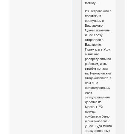
могилу…
Из Петровского с
практики я
вернулась в
Башмаково.
Сдали экзамены,
и нас сразу
отправили в
Башкирию.
Приехали в Уфу,
а там нас
распределили по
районам, и мы
втроём попали
на Туймазинский
птицекомбинат. К
нам ещё
присоединилась
одна
эвакуированная
девочка из
Москвы. Ей
некуда
прибиться было,
и она оказалась
у нас. Туда много
эвакуированных