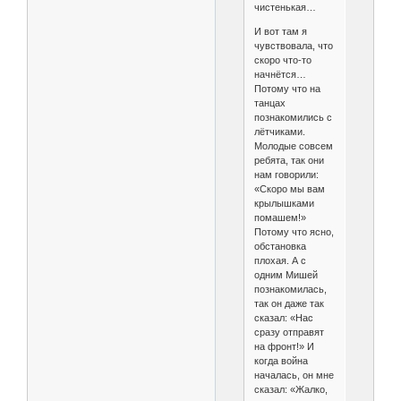
чистенькая…
И вот там я
чувствовала, что
скоро что-то
начнётся…
Потому что на
танцах
познакомились с
лётчиками.
Молодые совсем
ребята, так они
нам говорили:
«Скоро мы вам
крылышками
помашем!»
Потому что ясно,
обстановка
плохая. А с
одним Мишей
познакомилась,
так он даже так
сказал: «Нас
сразу отправят
на фронт!» И
когда война
началась, он мне
сказал: «Жалко,