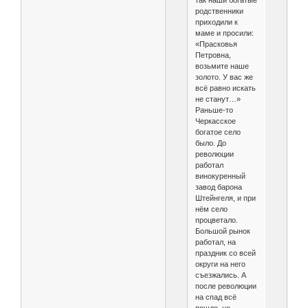
так наши богатые
родственники
приходили к
маме и просили:
«Прасковья
Петровна,
возьмите наше
золото. У вас же
всё равно искать
не станут…»
Раньше-то
Черкасское
богатое село
было. До
революции
работал
винокуренный
завод барона
Штейнгеля, и при
нём село
процветало.
Большой рынок
работал, на
праздник со всей
округи на него
съезжались. А
после революции
на спад всё