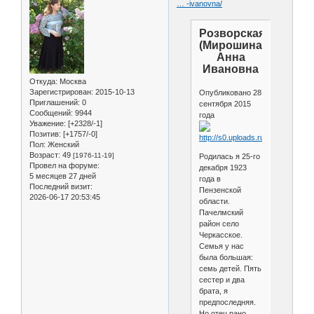
… -ivanovna/
Розворская
(Мирошина)
Анна
Ивановна
Откуда:
Москва
Зарегистрирован
: 2015-10-13
Опубликовано 28
Приглашений:
0
сентября 2015
Сообщений:
9944
года
Уважение:
[+2328/-1]
Позитив:
[+1757/-0]
Пол:
Женский
Возраст:
49
[1976-11-19]
Родилась я 25-го
Провел на форуме:
декабря 1923
5 месяцев 27 дней
года в
Последний визит:
Пензенской
2026-06-17 20:53:45
области.
Пачелмский
район село
Черкасское.
Семья у нас
была большая:
семь детей. Пять
сестер и два
брата, я
предпоследняя.
Но отец рано