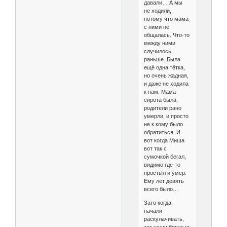
давали… А мы
не ходили,
потому что мама
с ними не
общалась. Что-то
между ними
случилось
раньше. Была
ещё одна тётка,
но очень жадная,
и даже не ходила
к нам. Мама
сирота была,
родители рано
умерли, и просто
не к кому было
обратиться. И
вот когда Миша
вот так с
сумочкой бегал,
видимо где-то
простыл и умер.
Ему лет девять
всего было…
Зато когда
начали
раскулачивать,