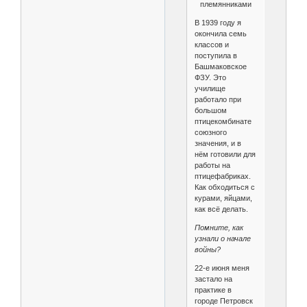
племянниками
В 1939 году я
окончила семь
классов и
поступила в
Башмаковское
ФЗУ. Это
училище
работало при
большом
птицекомбинате
союзного
значения, и в
нём готовили для
работы на
птицефабриках.
Как обходиться с
курами, яйцами,
как всё делать.
Помните, как
узнали о начале
войны?
22-е июня меня
застало на
практике в
городе Петровск