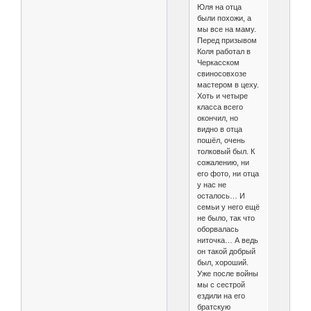
Юля на отца
были похожи, а
мы все на маму.
Перед призывом
Коля работал в
Черкасском
свиносовхозе
мастером в цеху.
Хоть и четыре
класса всего
окончил, но
видно в отца
пошёл, очень
толковый был. К
сожалению, ни
его фото, ни отца
у нас не
осталось… И
семьи у него ещё
не было, так что
оборвалась
ниточка… А ведь
он такой добрый
был, хороший.
Уже после войны
мы с сестрой
ездили на его
братскую