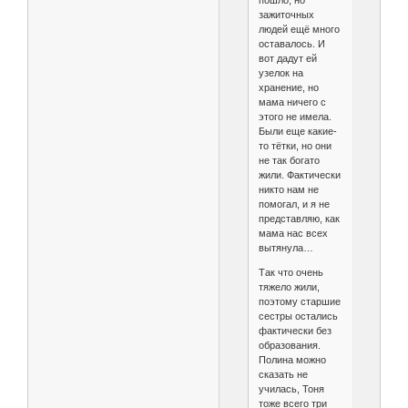
пошло, но
зажиточных
людей ещё много
оставалось. И
вот дадут ей
узелок на
хранение, но
мама ничего с
этого не имела.
Были еще какие-
то тётки, но они
не так богато
жили. Фактически
никто нам не
помогал, и я не
представляю, как
мама нас всех
вытянула…
Так что очень
тяжело жили,
поэтому старшие
сестры остались
фактически без
образования.
Полина можно
сказать не
училась, Тоня
тоже всего три