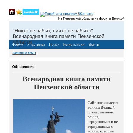
Из Пензенской области на фронты Великой Отечестве
"Никто не забыт, ничто не забыто".
Всенародная Книга памяти Пензенской
области.
Форум
Участники
Поиск
Регистрация
Войти
Активные темы
Объявление
Всенародная книга памяти
Пензенской области
Сайт посвящается
воинам Великой
Отечественной
войны,
вернувшимся и не
вернувшимся с
войны, которые