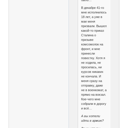
было…
В декабре 41-го
мне исполнилось
18 лет, а уже в
мае меня
призвали. Вышел
какой-то приказ
Сталина о
призыве
комсомолок на
фронт, и мне
принесли
повестку. Хотя я
не ходила, не
просилась, ни
курсов никаких
не кончала. И
меня сразу на
отправку, даже
не в военкомат, а
прямо на вокзал.
Кое-чего мне
собрали в дорогу
и всё…
А вы хотели
идти в армию?