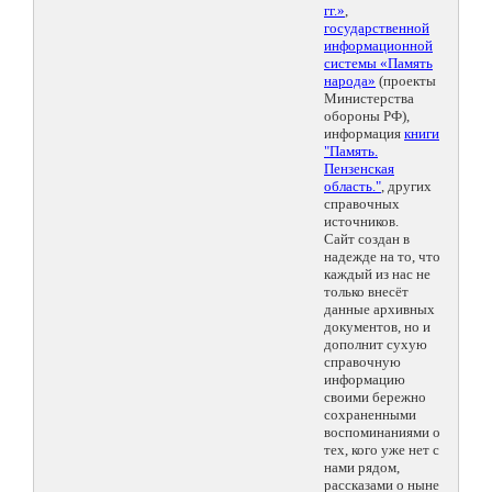
гг.»
,
государственной
информационной
системы «Память
народа»
(проекты
Министерства
обороны РФ),
информация
книги
"Память.
Пензенская
область."
, других
справочных
источников.
Сайт создан в
надежде на то, что
каждый из нас не
только внесёт
данные архивных
документов, но и
дополнит сухую
справочную
информацию
своими бережно
сохраненными
воспоминаниями о
тех, кого уже нет с
нами рядом,
рассказами о ныне