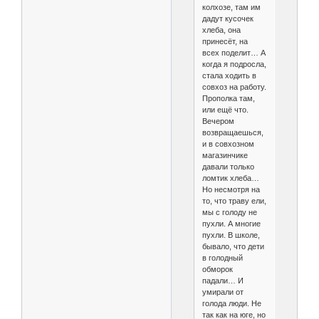
колхозе, там им
дадут кусочек
хлеба, она
принесёт, на
всех поделит… А
когда я подросла,
стала ходить в
совхоз на работу.
Прополка там,
или ещё что.
Вечером
возвращаешься,
и в совхозном
магазинчике
давали только
ломтик хлеба…
Но несмотря на
то, что траву ели,
мы с голоду не
пухли. А многие
пухли. В школе,
бывало, что дети
в голодный
обморок
падали… И
умирали от
голода люди. Не
так как на юге, но