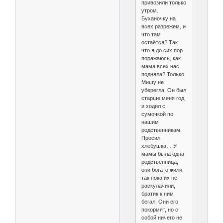
привозили только
утром.
Буханочку на
всех разрежем, и
что там
остаётся? Так
что я до сих пор
поражаюсь, как
мама всех нас
подняла? Только
Мишу не
уберегла. Он был
старше меня год,
и ходил с
сумочкой по
нашим
родственникам.
Просил
хлебушка… У
мамы была одна
родственница,
они богато жили,
так пока их не
раскулачили,
братик к ним
бегал. Они его
покормят, но с
собой ничего не