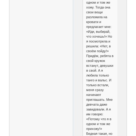
одном и том же
хожу. Тогда она
свои вещи
разложила на
кровати и
предлагает мне:
«Иди, выбирай,
что хочешь!» Но
я посмотрела и
решила: «Нет, в
своём пойду!»
Придём, ребята в
свой кружок
встанут, девушки
в свой. А я
любила только
танго и вальс. И
только встали,
меня сразу
начинают
приглашать. Мне
девчата даже
завидовали. А я
им говорю:
«Потому что я в
одном и том же
прихожу!»
Бедная такая, но