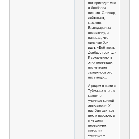
вот приходит мне
с Донбасса
письмо. Офицер,
лейтенант,
кажется.
Благодарил за
посылочку, и
написал, что
сильные бои
идут: «Всё горит,
Донбасс горит…»
К сожалению, в
этих переездах
после войны
затерялось это
письмецо…
А рядом с нами в
Туймазах стояло
какое-то
училище конной
артиллерии. У
нас был цех, где
пекли пирожки, и
мне дали
передничек,
лоток и к
училищу –