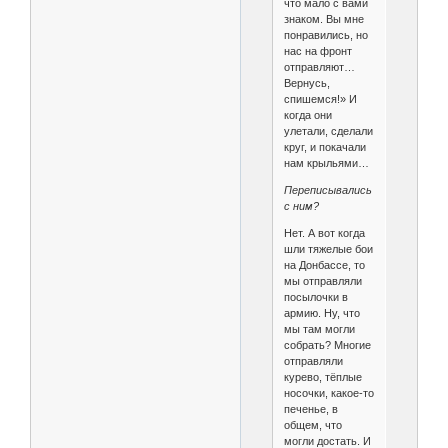
что мало с вами
знаком. Вы мне
понравились, но
нас на фронт
отправляют…
Вернусь,
спишемся!» И
когда они
улетали, сделали
круг, и покачали
нам крыльями…
Переписывались
с ним?
Нет. А вот когда
шли тяжелые бои
на Донбассе, то
мы отправляли
посылочки в
армию. Ну, что
мы там могли
собрать? Многие
отправляли
курево, тёплые
носочки, какое-то
печенье, в
общем, что
могли достать. И