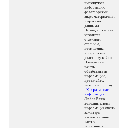
имеющуюся
информацию
фотографиями,
видеоматериалами
и другими
данными.
На каждого воина
заводится
отдельная
страница,
посвященная
конкретному
участнику войны.
Прежде чем
начать
обрабатывать
информацию,
прочитайте,
пожалуйста, тему
-
Как размещать
информацию
.
Любая Ваша
дополнительная
информация очень
важна для
увековечивания
памяти
защитников