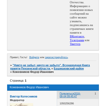
Отечества.
Информацию о
появлении новых
сообщений на
сайте можно
узнавать,
подписавшись на
страничках книги
памяти в
ВКонтакте
,
Телеграмм
или
Твиттер
.
Привет, Гость!
Войдите
или
зарегистрируйтесь
.
»
"Никто не забыт, ничто не забыто". Всенародная Книга
памяти Пензенской области.
»
Башмаковский район
»
Кожевников Федор Иванович
Страница:
1
Кожевников Федор Иванович
Поделиться
2016-
1
Виктор Колесников
08-04 09:45:47
Модератор
1050256286