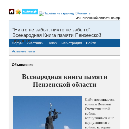
Из Пензенской области на фронты Вел
"Никто не забыт, ничто не забыто".
Всенародная Книга памяти Пензенской
области.
Форум
Участники
Поиск
Регистрация
Войти
Активные темы
Объявление
Всенародная книга памяти
Пензенской области
Сайт посвящается
воинам Великой
Отечественной
войны,
вернувшимся и не
вернувшимся с
войны, которые