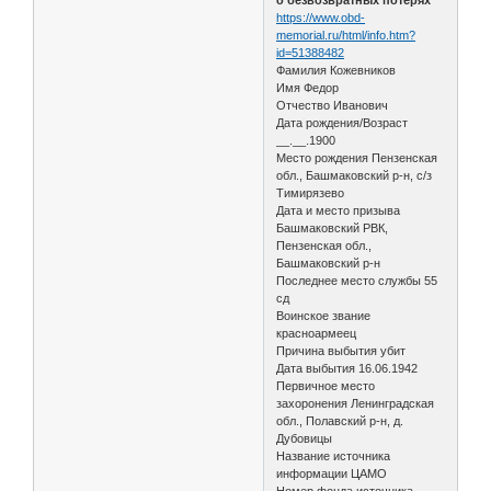
https://www.obd-
memorial.ru/html/info.htm?
id=51388482
Фамилия Кожевников
Имя Федор
Отчество Иванович
Дата рождения/Возраст
__.__.1900
Место рождения Пензенская
обл., Башмаковский р-н, с/з
Тимирязево
Дата и место призыва
Башмаковский РВК,
Пензенская обл.,
Башмаковский р-н
Последнее место службы 55
сд
Воинское звание
красноармеец
Причина выбытия убит
Дата выбытия 16.06.1942
Первичное место
захоронения Ленинградская
обл., Полавский р-н, д.
Дубовицы
Название источника
информации ЦАМО
Номер фонда источника