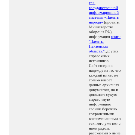
гг.»
,
государственной
информационной
системы «Память
народа»
(проекты
Министерства
обороны РФ),
информация
книги
"Память.
Пензенская
область."
, других
справочных
источников.
Сайт создан в
надежде на то, что
каждый из нас не
только внесёт
данные архивных
документов, но и
дополнит сухую
справочную
информацию
своими бережно
сохраненными
воспоминаниями о
тех, кого уже нет с
нами рядом,
рассказами о ныне