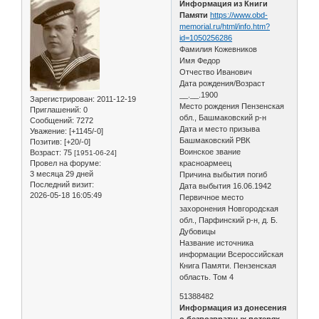
Информация из Книги
Памяти
https://www.obd-
memorial.ru/html/info.htm?
id=1050256286
Фамилия Кожевников
Имя Федор
Отчество Иванович
Дата рождения/Возраст
__.__.1900
Зарегистрирован
: 2011-12-19
Место рождения Пензенская
Приглашений:
0
обл., Башмаковский р-н
Сообщений:
7272
Дата и место призыва
Уважение:
[+1145/-0]
Башмаковский РВК
Позитив:
[+20/-0]
Воинское звание
Возраст:
75
[1951-06-24]
Провел на форуме:
красноармеец
3 месяца 29 дней
Причина выбытия погиб
Последний визит:
Дата выбытия 16.06.1942
2026-05-18 16:05:49
Первичное место
захоронения Новгородская
обл., Парфинский р-н, д. Б.
Дубовицы
Название источника
информации Всероссийская
Книга Памяти. Пензенская
область. Том 4
51388482
Информация из донесения
о безвозвратных потерях