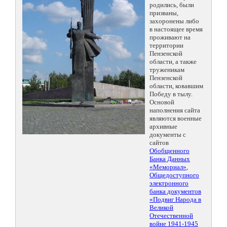
родились, были
призваны,
захоронены либо
в настоящее время
проживают на
территории
Пензенской
области, а также
труженикам
Пензенской
области, ковавшим
Победу в тылу.
Основой
наполнения сайта
являются военные
архивные
документы с
сайтов
Обобщенного
Банка Данных
«Мемориал»
,
Общедоступного
электронного
банка документов
«Подвиг Народа в
Великой
Отечественной
войне 1941-1945