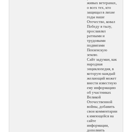
живых ветеранах,
о всех тех, кто
защищал в лихие
годы наше
Отечество, ковал
Победу в тылу,
прославлял
ратными и
трудовыми
подвигами
Пензенскую
землю.
Сайт задуман, как
народная
энциклопедия, в
которую каждый
желающий может
внести известную
ему информацию
об участниках
Великой
Отечественной
войны, добавить
свои комментарии
к имеющейся на
сайте
информации,
дополнить