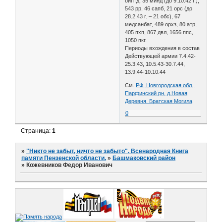
оиптд, 35 минд (до 9.10.42 г.),
543 рр, 46 сапб, 21 орс (до
28.2.43 г. – 21 обс), 67
медсанбат, 489 орхз, 80 атр,
405 пхп, 867 двл, 1656 ппс,
1050 пкг.
Периоды вхождения в состав
Действующей армии 7.4.42-
25.3.43, 10.5.43-30.7.44,
13.9.44-10.10.44
См.
РФ, Новгородская обл.,
Парфинский рн, д.Новая
Деревня. Братская Могила
0
Страница:
1
»
"Никто не забыт, ничто не забыто". Всенародная Книга
памяти Пензенской области.
»
Башмаковский район
»
Кожевников Федор Иванович