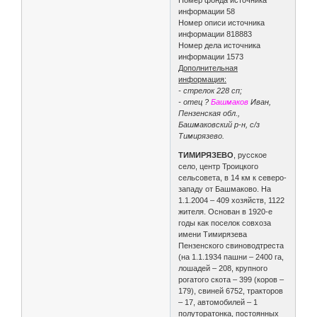
информации 58
Номер описи источника
информации 818883
Номер дела источника
информации 1573
Дополнительная
информация:
- стрелок 228 сп;
- отец ?
Башмаков
Иван,
Пензенская обл.,
Башмаковский р-н, с/з
Тимирязево.
ТИМИРЯЗЕВО
, русское
село, центр Троицкого
сельсовета, в 14 км к северо-
западу от Башмаково. На
1.1.2004 – 409 хозяйств, 1122
жителя. Основан в 1920-е
годы как поселок совхоза
имени Тимирязева
Пензенского свиноводтреста
(на 1.1.1934 пашни – 2400 га,
лошадей – 208, крупного
рогатого скота – 399 (коров –
179), свиней 6752, тракторов
– 17, автомобилей – 1
полуторатонка, постоянных