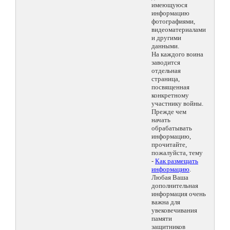
имеющуюся
информацию
фотографиями,
видеоматериалами
и другими
данными.
На каждого воина
заводится
отдельная
страница,
посвященная
конкретному
участнику войны.
Прежде чем
начать
обрабатывать
информацию,
прочитайте,
пожалуйста, тему
-
Как размещать
информацию
.
Любая Ваша
дополнительная
информация очень
важна для
увековечивания
памяти
защитников