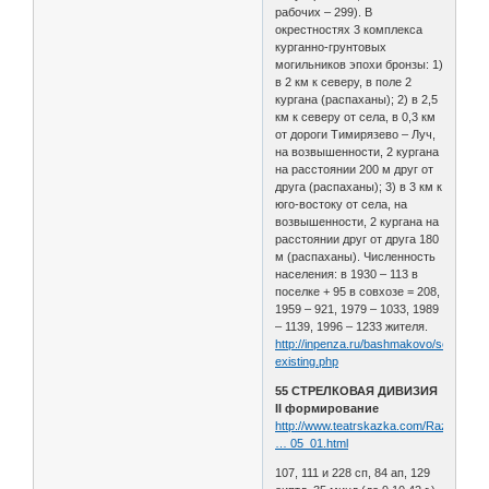
рабочих – 299). В
окрестностях 3 комплекса
курганно-грунтовых
могильников эпохи бронзы: 1)
в 2 км к северу, в поле 2
кургана (распаханы); 2) в 2,5
км к северу от села, в 0,3 км
от дороги Тимирязево – Луч,
на возвышенности, 2 кургана
на расстоянии 200 м друг от
друга (распаханы); 3) в 3 км к
юго-востоку от села, на
возвышенности, 2 кургана на
расстоянии друг от друга 180
м (распаханы). Численность
населения: в 1930 – 113 в
поселке + 95 в совхозе = 208,
1959 – 921, 1979 – 1033, 1989
– 1139, 1996 – 1233 жителя.
http://inpenza.ru/bashmakovo/settlemen
existing.php
55 СТРЕЛКОВАЯ ДИВИЗИЯ
II формирование
http://www.teatrskazka.com/Raznoe/Pe
… 05_01.html
107, 111 и 228 сп, 84 ап, 129