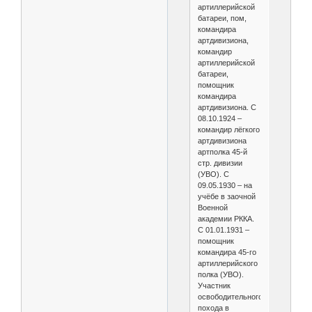
артиллерийской
батареи, пом,
командира
артдивизиона,
командир
артиллерийской
батареи,
помощник
командира
артдивизиона. С
08.10.1924 –
командир лёгкого
артдивизиона
артполка 45-й
стр. дивизии
(УВО). С
09.05.1930 – на
учёбе в заочной
Военной
академии РККА.
С 01.01.1931 –
помощник
командира 45-го
артиллерийского
полка (УВО).
Участник
освободительного.
похода в