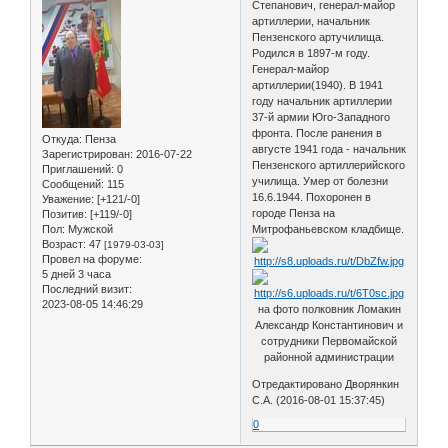
Степанович, генерал-майор
артиллерии, начальник
Пензенского артучилища.
Родился в 1897-м году.
Генерал-майор
артиллерии(1940). В 1941
году начальник артиллерии
37-й армии Юго-Западного
фронта. После ранения в
Откуда:
Пенза
августе 1941 года - начальник
Зарегистрирован
: 2016-07-22
Пензенского артиллерийского
Приглашений:
0
училища. Умер от болезни
Сообщений:
115
16.6.1944. Похоронен в
Уважение:
[+121/-0]
городе Пенза на
Позитив:
[+119/-0]
Пол:
Мужской
Митрофаньевском кладбище.
Возраст:
47
[1979-03-03]
Провел на форуме:
5 дней 3 часа
Последний визит:
2023-08-05 14:46:29
на фото полковник Ломакин
Александр Константинович и
сотрудники Первомайской
районной администрации
Отредактировано Дворянкин
С.А. (2016-08-01 15:37:45)
0