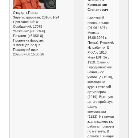
Константин
Степанович
Откуда:
г.Пенза
Зарегистрирован
: 2010-01-24
Советский
Приглашений:
0
военачальник.
Сообщений:
17075
(01.06.1897 г.
Уважение:
[+1523/-6]
Москва –
Позитив:
[+5483/-0]
16.06.1944 г.
Провел на форуме:
Пенза). Русский.
9 месяцев 22 дня
Из рабочих. В
Последний визит:
РККА с 1918.
2026-07-08 15:06:26
Член ВКП(б) с
1919. Окончил
Городищенское
начальное
училище (1910),
командные
курсы тяжёлой
артиллерии
(1919), Высшую
артиллерийскую
школу
комсостава
(1922). Из семьи
ж.д. машиниста,
работал токарем
по металлу. В
службе с января