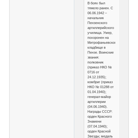
В боях был
тяжело ранен. С
06.06.1942 –
начальник
Пензенского
артиллерийского
училища. Умер,
похоронен на
Митрофаньевском
кладбище в
Пензе. Воинские
звания:
полковник
(приказ НКО №
0716 от
24.12.1935);
комбриг (приказ
НКО № 01288 от
01.04.1940);
генерал-майор
артиллерии
(04.06.1940).
Награды СССР:
орден Красного
Знамени
(07.04.1940);
орден Красной
Звезды; медаль