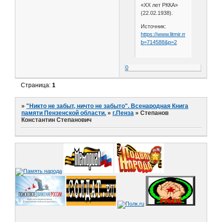
«ХХ лет РККА»
(22.02.1938).
Источник:
https://www.litmir.me/br/?
b=714588&p=2
0
Страница:
1
»
"Никто не забыт, ничто не забыто". Всенародная Книга
памяти Пензенской области.
»
г.Пенза
»
Степанов
Константин Степанович