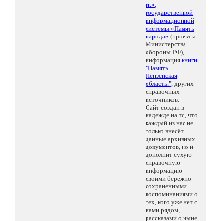
гг.»
,
государственной
информационной
системы «Память
народа»
(проекты
Министерства
обороны РФ),
информация
книги
"Память.
Пензенская
область."
, других
справочных
источников.
Сайт создан в
надежде на то, что
каждый из нас не
только внесёт
данные архивных
документов, но и
дополнит сухую
справочную
информацию
своими бережно
сохраненными
воспоминаниями о
тех, кого уже нет с
нами рядом,
рассказами о ныне