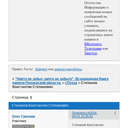
Отечества.
Информацию о
появлении новых
сообщений на
сайте можно
узнавать,
подписавшись на
страничках книги
памяти в
ВКонтакте
,
Телеграмм
или
Твиттер
.
Привет, Гость!
Войдите
или
зарегистрируйтесь
.
»
"Никто не забыт, ничто не забыто". Всенародная Книга
памяти Пензенской области.
»
г.Пенза
»
Степанов
Константин Степанович
Страница:
1
Степанов Константин Степанович
Поделиться
2016-
1
Олег Грязнов
08-01 15:35:42
Участник
Степанов Константин