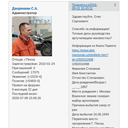
Поделиться
2016-
2
Дворянкин С.А.
08-01 15:43:11
Администратор
Здравствуйте, Олег
Сергеевич!
Спасибо за информацию!
Точные даты руководства
артучилищем неизвестны?
Информация из Книги Памяти
https://www.obd-
memorial.ru/html/info.htm?
Откуда:
г.Пенза
id=1050310498
:
Зарегистрирован
: 2010-01-24
1050310498
Приглашений:
0
Фамилия Степанов
Сообщений:
17075
Имя Константин
Уважение:
[+1523/-6]
Отчество Степанович
Позитив:
[+5483/-0]
Дата рождения/Возраст
Провел на форуме:
__.__.1897
9 месяцев 22 дня
Место рождения г. Москва
Последний визит:
Воинское звание генерал-
2026-07-08 15:06:26
майор артиллерии
Причина выбытия умер от
ран
Дата выбытия 16.06.1944
Первичное место
захоронения Г. Пенза,