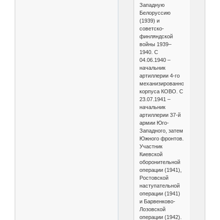
Западную
Белоруссию
(1939) и
советско-
финляндской
войны 1939–
1940. С
04.06.1940 –
начальник
артиллерии 4-го
механизированного
корпуса КОВО. С
23.07.1941 –
начальник
артиллерии 37-й
армии Юго-
Западного, затем
Южного фронтов.
Участник
Киевской
оборонительной
операции (1941),
Ростовской
наступательной
операции (1941)
и Барвенково-
Лозовской
операции (1942).