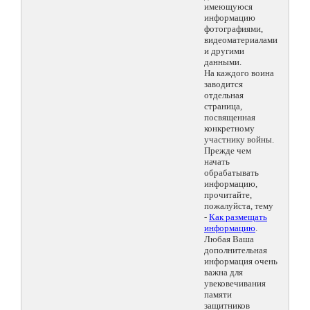
имеющуюся
информацию
фотографиями,
видеоматериалами
и другими
данными.
На каждого воина
заводится
отдельная
страница,
посвященная
конкретному
участнику войны.
Прежде чем
начать
обрабатывать
информацию,
прочитайте,
пожалуйста, тему
-
Как размещать
информацию
.
Любая Ваша
дополнительная
информация очень
важна для
увековечивания
памяти
защитников