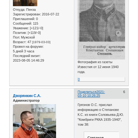
Откуда:
Пенза
Зарегистрирован
: 2016-07-22
Приглашений:
0
Сообщений:
115
Уважение:
[+121/-0]
Позитив:
[+119/-0]
Пол:
Мужской
Возраст:
47
[1979-03-03]
Провел на форуме:
5 дней 3 часа
Последний визит:
2023-08-05 14:46:29
Фотография из газеты
Известия от 12 июня 1940
года.
0
Поделиться
2021-
6
Дворянкин С.А.
03-10 10:26:25
Администратор
Грязнов О.С. прислал
информацию о Степанове
К.С. из книги Соловьева Д.Ю.
"Комбриги РККА 1935-1940",
том 38:
Степанов