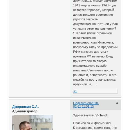
артучилища. Между августом
1941 года и июнем 1943 года
остаётся "провал", который
до настоящего времени не
удаётся закрыть
документально. Есть ли у Вас
успехи в этом направлении?
Я в этом плане ограничен
исключительно
возможностями Интернета,
поскольку живу за пределами
РФ и прямого доступа к
архивам РФ не имею. Буду
признателен за любую
информацию о судьбе
генерала Степанова после
ранения и, в частности, о его
службе на посту начальника
артучилища. ,
+1
Поделиться
2018-
4
Дворянкин С.А.
01-11 11:01:13
Администратор
Здравствуйте,
Vicland
!
Спасибо за информацию!
К сожалению, кроме того, что