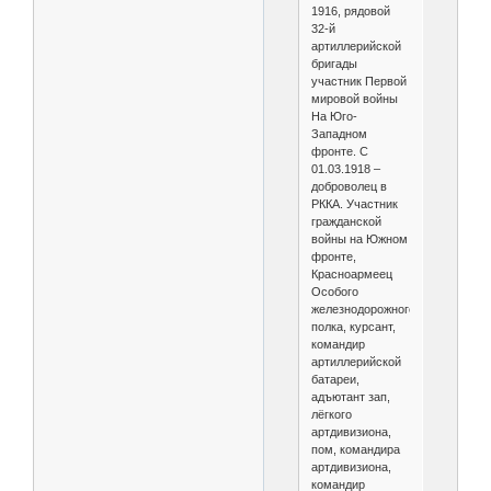
1916, рядовой
32-й
артиллерийской
бригады
участник Первой
мировой войны
На Юго-
Западном
фронте. С
01.03.1918 –
доброволец в
РККА. Участник
гражданской
войны на Южном
фронте,
Красноармеец
Особого
железнодорожного
полка, курсант,
командир
артиллерийской
батареи,
адъютант зап,
лёгкого
артдивизиона,
пом, командира
артдивизиона,
командир