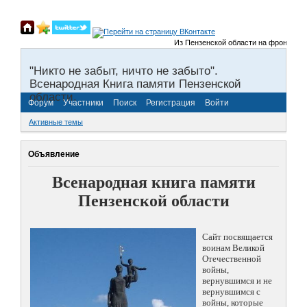
Из Пензенской области на фронты Велико
"Никто не забыт, ничто не забыто".
Всенародная Книга памяти Пензенской
области.
Форум
Участники
Поиск
Регистрация
Войти
Активные темы
Объявление
Всенародная книга памяти
Пензенской области
Сайт посвящается
воинам Великой
Отечественной
войны,
вернувшимся и не
вернувшимся с
войны, которые