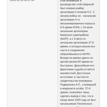
2018-01-12 09:27:09
участвовавших в
руководстве этой обороной
был генерал-майор
артиллерии Степанов К.С. С
начала войны он - начальник
артиллерии 4-го
механизированного корпуса
6-й армии ЮЗФ, с 19 июля
начальник артиллерии
Киевского укрепрайона
(КиУР), а с 8 августа
начальник артиллерии 37-й
армии, в которую вошли все
части и соединения,
оборонявшиеся в КиУРе.
Вскоре во время одного из
артобстрелов КП армии он
был ранен. Дальнейшая его
фронтовая судьба остаётся
неизвестной. Доступные
источники, в частности
свидетельство военврача
Подмазенко А.П., служившей
в медпункте штаба 37-й
армии, позволяют лишь
сделать вывод о том, что в
конце июня 1943 года он был
начальником Пензенского