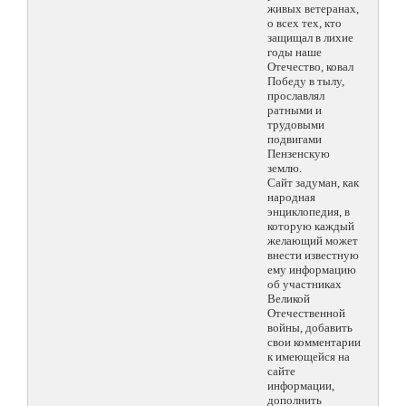
живых ветеранах,
о всех тех, кто
защищал в лихие
годы наше
Отечество, ковал
Победу в тылу,
прославлял
ратными и
трудовыми
подвигами
Пензенскую
землю.
Сайт задуман, как
народная
энциклопедия, в
которую каждый
желающий может
внести известную
ему информацию
об участниках
Великой
Отечественной
войны, добавить
свои комментарии
к имеющейся на
сайте
информации,
дополнить