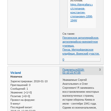
Источник:
https://biografiaru.wordpress.com
с/степанов-
константин-
степанович-1898-
1944/
См.также:
Пензенское артиллерийское,
артиллерийско-миномётное
училища.
Пенза. Митрофановское
кладбище. Воинский участок.
0
Поделиться
2018-
3
Vicland
01-10 22:47:05
Новичок
Уважаемые Сергей
Зарегистрирован
: 2018-01-10
Анатольевич и Олег
Приглашений:
0
Сергеевич! Я занимаюсь
Сообщений:
1
восстановлением некоторых
Уважение:
[+1/-0]
малоизученных страниц
Позитив:
[+0/-0]
истории обороны Киева в
Провел на форуме:
9 минут
июле - сентябре 1941 года.
Последний визит:
Одним из военачальников,