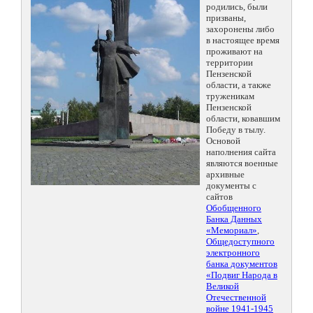
родились, были
призваны,
захоронены либо
в настоящее время
проживают на
территории
Пензенской
области, а также
труженикам
Пензенской
области, ковавшим
Победу в тылу.
Основой
наполнения сайта
являются военные
архивные
документы с
сайтов
Обобщенного
Банка Данных
«Мемориал»
,
Общедоступного
электронного
банка документов
«Подвиг Народа в
Великой
Отечественной
войне 1941-1945