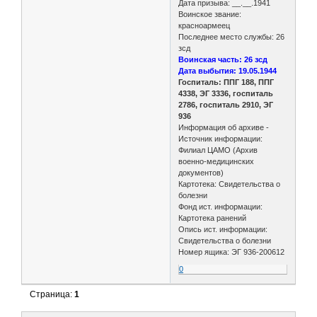
Дата призыва: __.__.1941
Воинское звание:
красноармеец
Последнее место службы: 26
зсд
Воинская часть: 26 зсд
Дата выбытия: 19.05.1944
Госпиталь: ППГ 188, ППГ
4338, ЭГ 3336, госпиталь
2786, госпиталь 2910, ЭГ
936
Информация об архиве -
Источник информации:
Филиал ЦАМО (Архив
военно-медицинских
документов)
Картотека: Свидетельства о
болезни
Фонд ист. информации:
Картотека ранений
Опись ист. информации:
Свидетельства о болезни
Номер ящика: ЭГ 936-200612
0
Страница:
1