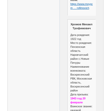
https://www.moypolk.ru/soldier/h
m … rofimovich
Хромов Михаил
Трофимович
Дата рождения:
1922 год
Место рождения:
Пензенская
область
Наровчатский
район с.Новые
Пичуры
Наименование
военкомата:
Воскресенский
РВК, Московская
область,
Воскресенский
район
Дата призыва:
1943 год 20
февраля
Воинское звание:
рядовой