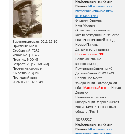
Информация из Книги
Памяти
https://www.obd-
memorial.ru/html/info.htm?
id=1050291793
Фамилия Хромов
Имя Михаил
Отчество Трофимович
Место рождения Пензенская
обл., Наровчатский р-н, д.
Зарегистрирован
: 2011-12-19
Новые Пичуры
Приглашений:
0
Дата и место призыва
Сообщений:
7272
Наровчатский РВК
Уважение:
[+1145/-0]
Воинское звание
Позитив:
[+20/-0]
красноармеец
Возраст:
75
[1951-06-24]
Провел на форуме:
Причина выбытия погиб
3 месяца 29 дней
Дата выбытия 20.02.1943
Последний визит:
Первичное место
2026-05-18 16:05:49
захоронения Новгородская
обл.,
Маревский р-н,
с. Новая
Деревня
Название источника
информации Всероссийская
Книга Памяти. Пензенская
область. Том 8
402383237
Информация из Книги
Памяти
https://www.obd-
memorial.ru/html/info.htm?