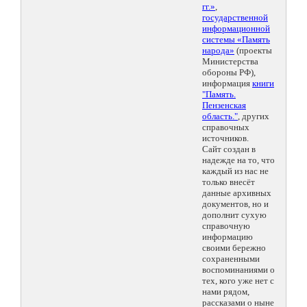
гг.»
,
государственной
информационной
системы «Память
народа»
(проекты
Министерства
обороны РФ),
информация
книги
"Память.
Пензенская
область."
, других
справочных
источников.
Сайт создан в
надежде на то, что
каждый из нас не
только внесёт
данные архивных
документов, но и
дополнит сухую
справочную
информацию
своими бережно
сохраненными
воспоминаниями о
тех, кого уже нет с
нами рядом,
рассказами о ныне