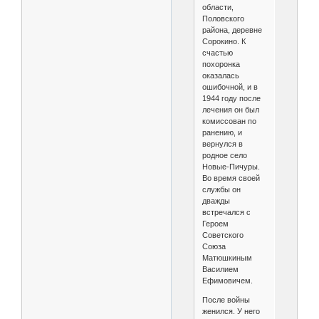
области,
Половского
района, деревне
Сорокино. К
счастью
похоронка
оказалась
ошибочной, и в
1944 году после
лечения он был
комиссован по
ранению, и
вернулся в
родное село
Новые-Пичуры.
Во время своей
службы он
дважды
встречался с
Героем
Советского
Союза
Матюшкиным
Василием
Ефимовичем.
После войны
женился. У него