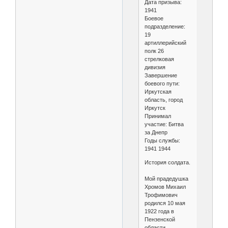
Дата призыва:
1941
Боевое
подразделение:
19
артиллерийский
полк 26
стрелковая
дивизия
Завершение
боевого пути:
Иркутская
область, город
Иркутск
Принимал
участие: Битва
за Днепр
Годы службы:
1941 1944
История солдата.
Мой прадедушка
Хромов Михаил
Трофимович
родился 10 мая
1922 года в
Пензенской
области,