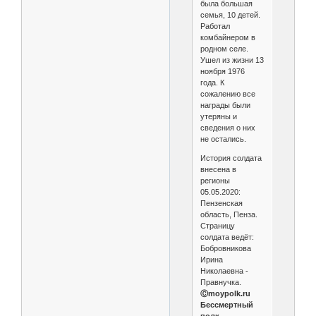
была большая
семья, 10 детей.
Работал
комбайнером в
родном селе.
Ушел из жизни 13
ноября 1976
года. К
сожалению все
награды были
утеряны и
сведения о них
не остались.
История солдата
внесена в
регионы
05.05.2020:
Пензенская
область, Пенза.
Страницу
солдата ведёт:
Бобровникова
Ирина
Николаевна -
Правнучка.
Ⓒmoypolk.ru
Бессмертный
полк.