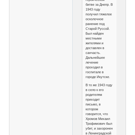
битве за Днепр. В
1943 году
получил тяжелое
осколочное
ранение под
Старой Руссой.
Был найден
местными
жителями и
доставлен в
санчасть.
Дальнейшее
лечение
проходил в
госпитале в
городе Икутске.
В то же 1943 году
в село к его
родителям
приходит
письмо, в
котором
говорится, что
Хромов Михаил
Трофимович был
убит, и захоронен
в Ленинградской