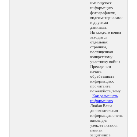
имеющуюся
информацию
фотографиями,
видеоматериалами
и другими
данными.
На каждого воина
заводится
отдельная
страница,
посвященная
конкретному
участнику войны.
Прежде чем
начать
обрабатывать
информацию,
прочитайте,
пожалуйста, тему
-
Как размещать
информацию
.
Любая Ваша
дополнительная
информация очень
важна для
увековечивания
памяти
защитников