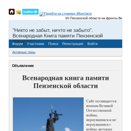
Из Пензенской области на фронты Великой Оте
"Никто не забыт, ничто не забыто".
Всенародная Книга памяти Пензенской
области.
Форум
Участники
Поиск
Регистрация
Войти
Активные темы
Объявление
Всенародная книга памяти
Пензенской области
Сайт посвящается
воинам Великой
Отечественной
войны,
вернувшимся и не
вернувшимся с
войны, которые