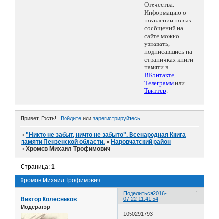
Отечества.
Информацию о
появлении новых
сообщений на
сайте можно
узнавать,
подписавшись на
страничках книги
памяти в
ВКонтакте
,
Телеграмм
или
Твиттер
.
Привет, Гость!
Войдите
или
зарегистрируйтесь
.
»
"Никто не забыт, ничто не забыто". Всенародная Книга
памяти Пензенской области.
»
Наровчатский район
»
Хромов Михаил Трофимович
Страница:
1
Хромов Михаил Трофимович
Поделиться
2016-
1
Виктор Колесников
07-22 11:41:54
Модератор
1050291793