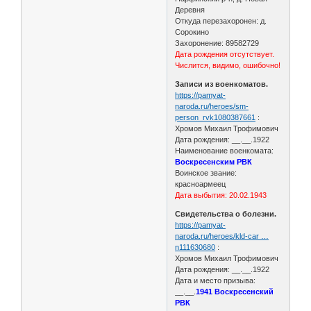
Деревня
Откуда перезахоронен: д.
Сорокино
Захоронение: 89582729
Дата рождения отсутствует.
Числится, видимо, ошибочно!
Записи из военкоматов.
https://pamyat-
naroda.ru/heroes/sm-
person_rvk1080387661
:
Хромов Михаил Трофимович
Дата рождения: __.__.1922
Наименование военкомата:
Воскресенским РВК
Воинское звание:
красноармеец
Дата выбытия: 20.02.1943
Свидетельства о болезни.
https://pamyat-
naroda.ru/heroes/kld-car …
n111630680
:
Хромов Михаил Трофимович
Дата рождения: __.__.1922
Дата и место призыва:
__.__.
1941 Воскресенский
РВК