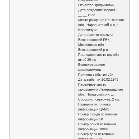
Отчество Трофимович
Дата рождения/Возраст
__.__.1922
Место рождения Пензенская
обл., Наровчатский р-н, с.
Новопичура
Дата и место призыва
Воскресенский РВК,
Московская обл.,
Воскресенский р-н
Последнее место службы
штаб 26 сд
Воинское звание
красноармеец
Причина выбытия убит
Дата выбытия 20.02.1943
Первичное место
захоронения Ленинградская
обл., Полавский р-н, д.
Сорокино, севернее, 2 км.
Название источника
информации ЦАМО
Номер фонда источника
информации 58
Номер описи источника
информации 18001
Номер дела источника
информации 95