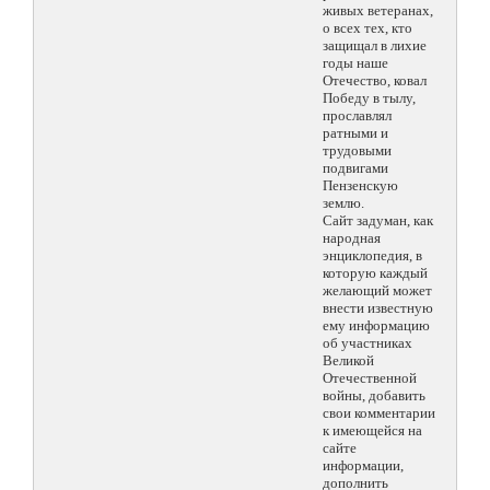
живых ветеранах,
о всех тех, кто
защищал в лихие
годы наше
Отечество, ковал
Победу в тылу,
прославлял
ратными и
трудовыми
подвигами
Пензенскую
землю.
Сайт задуман, как
народная
энциклопедия, в
которую каждый
желающий может
внести известную
ему информацию
об участниках
Великой
Отечественной
войны, добавить
свои комментарии
к имеющейся на
сайте
информации,
дополнить