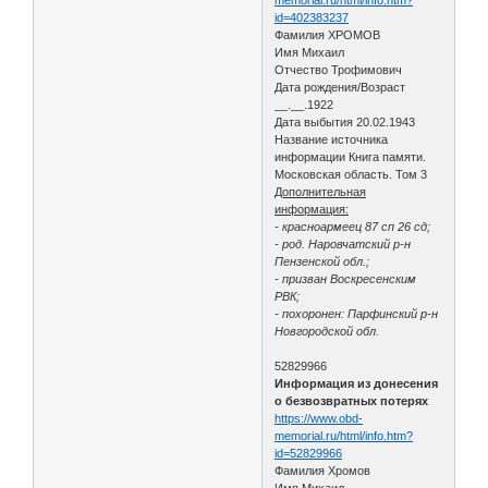
id=402383237
Фамилия ХРОМОВ
Имя Михаил
Отчество Трофимович
Дата рождения/Возраст
__.__.1922
Дата выбытия 20.02.1943
Название источника
информации Книга памяти.
Московская область. Том 3
Дополнительная
информация:
- красноармеец 87 сп 26 сд;
- род. Наровчатский р-н
Пензенской обл.;
- призван Воскресенским
РВК;
- похоронен: Парфинский р-н
Новгородской обл.
52829966
Информация из донесения
о безвозвратных потерях
https://www.obd-
memorial.ru/html/info.htm?
id=52829966
Фамилия Хромов
Имя Михаил