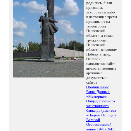
родились, были
призваны,
захоронены либо
в настоящее время
проживают на
территории
Пензенской
области, а также
труженикам
Пензенской
области, ковавшим
Победу в тылу.
Основой
наполнения сайта
являются военные
архивные
документы с
сайтов
Обобщенного
Банка Данных
«Мемориал»
,
Общедоступного
электронного
банка документов
«Подвиг Народа в
Великой
Отечественной
войне 1941-1945