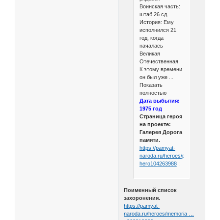
Воинская часть:
штаб 26 сд.
История: Ему
исполнился 21
год, когда
началась
Великая
Отечественная.
К этому времени
он был уже ...
Показать
полностью
Дата выбытия:
1975 год
Страница героя
на проекте:
Галерея Дорога
памяти.
https://pamyat-
naroda.ru/heroes/person-
hero104263988
:
Поименный список
захоронения.
https://pamyat-
naroda.ru/heroes/memoria …