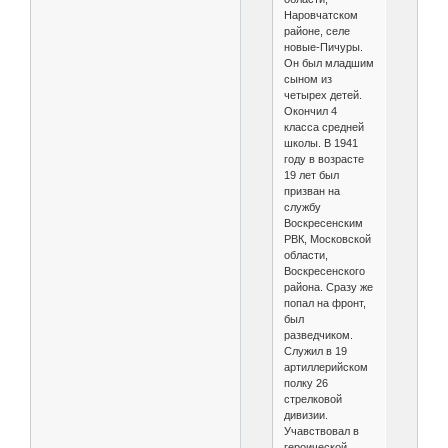
Наровчатском
районе, селе
новые-Пичуры.
Он был младшим
сыном из
четырех детей.
Окончил 4
класса средней
школы. В 1941
году в возрасте
19 лет был
призван на
службу
Воскресенским
РВК, Московской
области,
Воскресенского
района. Сразу же
попал на фронт,
был
разведчиком.
Служил в 19
артиллерийском
полку 26
стрелковой
дивизии.
Учавствовал в
героической