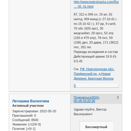
http://www.teatrskazka.com/Raznoe/Pe
… 05_01.html
87, 312 и 349 сп, 19 ап, 62
оиптд, 459 минд (с 27.10.41 г.
по 19.10.42 г.), 67 рр, 9 сапб,
70 обс (820 орс), 30
медсанбат, 29 орхз, 52 атр
(150 и 479 атр), 78 пхп, 59
(196) двл, 20 дарм, 171 (3812)
ппс, 261 пкг.
Периоды вхождения в состав
Действующей армии 19.9.41-
9.5.45
См.
РФ, Новгородская обл.,
Парфинский рн, д.Новая
Деревня. Братская Могила
0
Поделиться
2024-
2
Легошина Валентина
05-06 03:20:36
Активный участник
Здравствуйте, Виктор
Зарегистрирован
: 2022-05-20
Васильевич!
Приглашений:
0
Сообщений:
8500
Уважение:
[+119/-0]
Бессмертный
Позитив:
[+0/-1]