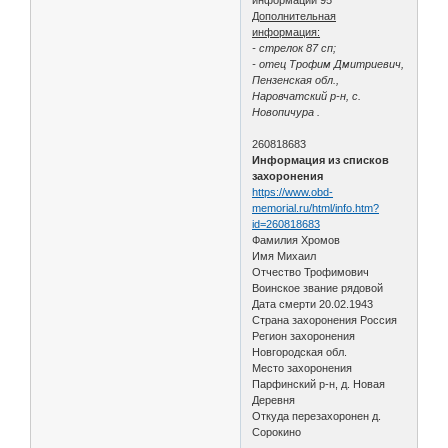
Дополнительная
информация:
- стрелок 87 сп;
- отец Трофим Дмитриевич,
Пензенская обл.,
Наровчатский р-н, с.
Новопичура .
260818683
Информация из списков
захоронения
https://www.obd-
memorial.ru/html/info.htm?
id=260818683
Фамилия Хромов
Имя Михаил
Отчество Трофимович
Воинское звание рядовой
Дата смерти 20.02.1943
Страна захоронения Россия
Регион захоронения
Новгородская обл.
Место захоронения
Парфинский р-н, д. Новая
Деревня
Откуда перезахоронен д.
Сорокино