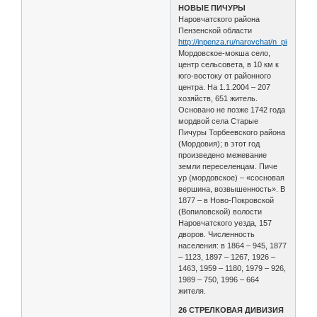
НОВЫЕ ПИЧУРЫ
Наровчатского района
Пензенской области
http://inpenza.ru/narovchat/n_pichury.p
Mордовское-мокша село,
центр сельсовета, в 10 км к
юго-востоку от районного
центра. На 1.1.2004 – 207
хозяйств, 651 житель.
Основано не позже 1742 года
мордвой села Старые
Пичуры Торбеевского района
(Мордовия); в этот год
произведено межевание
земли переселенцам. Пиче
ур (мордовское) – «сосновая
вершина, возвышенность». В
1877 – в Ново-Покровской
(Вопиловской) волости
Наровчатского уезда, 157
дворов. Численность
населения: в 1864 – 945, 1877
– 1123, 1897 – 1267, 1926 –
1463, 1959 – 1180, 1979 – 926,
1989 – 750, 1996 – 664
жителя.
26 СТРЕЛКОВАЯ ДИВИЗИЯ