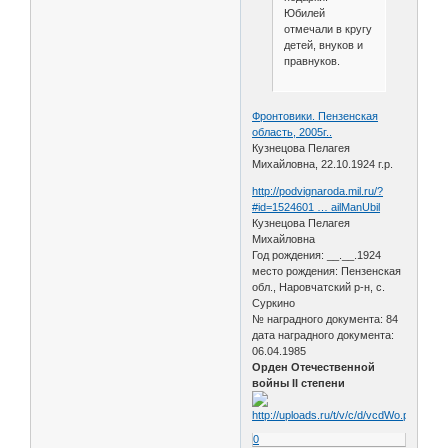
Юбилей
отмечали в кругу
детей, внуков и
правнуков.
Фронтовики. Пензенская
область, 2005г..
Кузнецова Пелагея
Михайловна, 22.10.1924 г.р.
http://podvignaroda.mil.ru/?
#id=1524601 … ailManUbil
Кузнецова Пелагея
Михайловна
Год рождения: __.__.1924
место рождения: Пензенская
обл., Наровчатский р-н, с.
Суркино
№ наградного документа: 84
дата наградного документа:
06.04.1985
Орден Отечественной
войны II степени
0