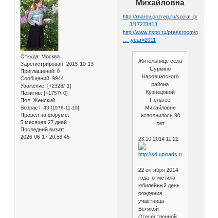
Михайловна
http://rnarov.pnzreg.ru/social_protecti
… 3/17233413
http://www.zspo.ru/pressroom/news/21
… ;year=2011
Откуда:
Москва
Жительнице села
Зарегистрирован
: 2015-10-13
Суркино
Приглашений:
0
Наровчатского
Сообщений:
9944
района
Уважение:
[+2328/-1]
Кузнецовой
Позитив:
[+1757/-0]
Пелагее
Пол:
Женский
Возраст:
49
Михайловне
[1976-11-19]
Провел на форуме:
исполнилось 90
5 месяцев 27 дней
лет
Последний визит:
2026-06-17 20:53:45
23.10.2014 11:22
22 октября 2014
года отметила
юбилейный день
рождения
участница
Великой
Отечественной