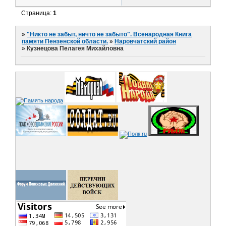
Страница:
1
»
"Никто не забыт, ничто не забыто". Всенародная Книга
памяти Пензенской области.
»
Наровчатский район
»
Кузнецова Пелагея Михайловна