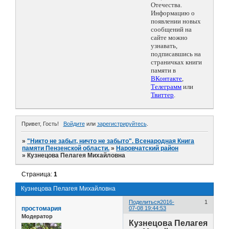
Отечества.
Информацию о
появлении новых
сообщений на
сайте можно
узнавать,
подписавшись на
страничках книги
памяти в
ВКонтакте
,
Телеграмм
или
Твиттер
.
Привет, Гость!
Войдите
или
зарегистрируйтесь
.
»
"Никто не забыт, ничто не забыто". Всенародная Книга
памяти Пензенской области.
»
Наровчатский район
»
Кузнецова Пелагея Михайловна
Страница:
1
Кузнецова Пелагея Михайловна
Поделиться
2016-
1
простомария
07-08 19:44:53
Модератор
Кузнецова Пелагея