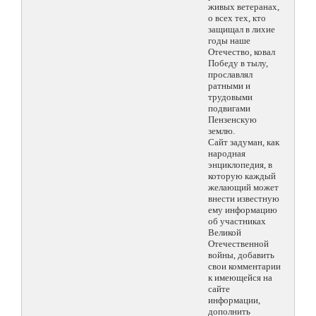
живых ветеранах,
о всех тех, кто
защищал в лихие
годы наше
Отечество, ковал
Победу в тылу,
прославлял
ратными и
трудовыми
подвигами
Пензенскую
землю.
Сайт задуман, как
народная
энциклопедия, в
которую каждый
желающий может
внести известную
ему информацию
об участниках
Великой
Отечественной
войны, добавить
свои комментарии
к имеющейся на
сайте
информации,
дополнить