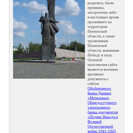
родились, были
призваны,
захоронены либо
в настоящее время
проживают на
территории
Пензенской
области, а также
труженикам
Пензенской
области, ковавшим
Победу в тылу.
Основой
наполнения сайта
являются военные
архивные
документы с
сайтов
Обобщенного
Банка Данных
«Мемориал»
,
Общедоступного
электронного
банка документов
«Подвиг Народа в
Великой
Отечественной
войне 1941-1945