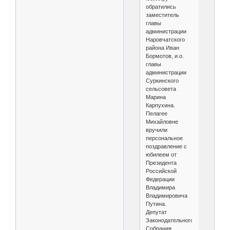
обратились
заместитель
главы
администрации
Наровчатского
района Иван
Бормотов, и.о.
главы
администрации
Суркинского
сельсовета
Марина
Карпухина.
Пелагее
Михайловне
вручили
персональное
поздравление с
юбилеем от
Президента
Российской
Федерации
Владимира
Владимировича
Путина.
Депутат
Законодательного
Собрания