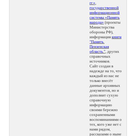
гг.»
,
государственной
информационной
системы «Память
народа»
(проекты
Министерства
обороны РФ),
информация
книги
"Память.
Пензенская
область."
, других
справочных
источников.
Сайт создан в
надежде на то, что
каждый из нас не
только внесёт
данные архивных
документов, но и
дополнит сухую
справочную
информацию
своими бережно
сохраненными
воспоминаниями о
тех, кого уже нет с
нами рядом,
рассказами о ныне