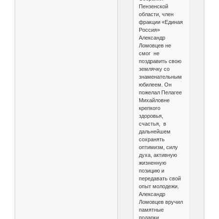
Пензенской
области, член
фракции «Единая
Россия»
Александр
Ломовцев не
смог не
поздравить свою
землячку со
знаменательным
юбилеем. Он
пожелал Пелагее
Михайловне
крепкого
здоровья,
счастья, в
дальнейшем
сохранять
оптимизм, силу
духа, активную
жизненную
позицию и
передавать свой
опыт молодежи.
Александр
Ломовцев вручил
памятные
подарки.