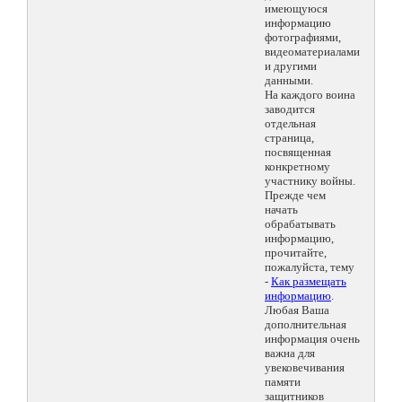
имеющуюся
информацию
фотографиями,
видеоматериалами
и другими
данными.
На каждого воина
заводится
отдельная
страница,
посвященная
конкретному
участнику войны.
Прежде чем
начать
обрабатывать
информацию,
прочитайте,
пожалуйста, тему
-
Как размещать
информацию
.
Любая Ваша
дополнительная
информация очень
важна для
увековечивания
памяти
защитников