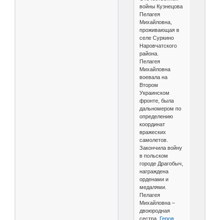
войны Кузнецова
Пелагея
Михайловна,
проживающая в
селе Суркино
Наровчатского
района.
Пелагея
Михайловна
воевала на
Втором
Украинском
фронте, была
дальномером по
определению
координат
вражеских
самолетов.
Закончила войну
в польском
городе Драгобыч,
награждена
орденами и
медалями.
Пелагея
Михайловна –
двоюродная
сестра
Героя