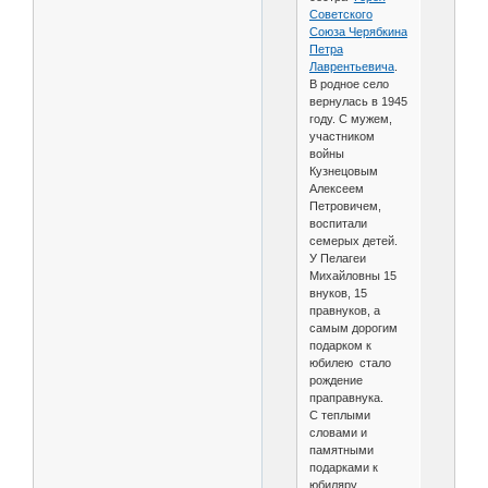
Советского
Союза Черябкина
Петра
Лаврентьевича
.
В родное село
вернулась в 1945
году. С мужем,
участником
войны
Кузнецовым
Алексеем
Петровичем,
воспитали
семерых детей.
У Пелагеи
Михайловны 15
внуков, 15
правнуков, а
самым дорогим
подарком к
юбилею стало
рождение
праправнука.
С теплыми
словами и
памятными
подарками к
юбиляру