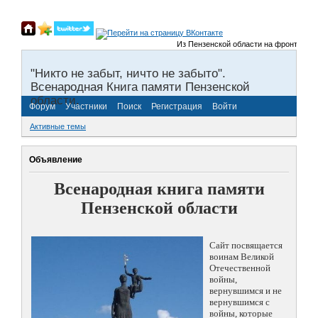
Из Пензенской области на фронты Велик
"Никто не забыт, ничто не забыто".
Всенародная Книга памяти Пензенской
области.
Форум
Участники
Поиск
Регистрация
Войти
Активные темы
Объявление
Всенародная книга памяти
Пензенской области
Сайт посвящается
воинам Великой
Отечественной
войны,
вернувшимся и не
вернувшимся с
войны, которые