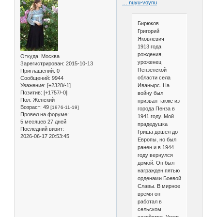
… nuyu-voynu
Бирюков
Григорий
Яковлевич –
1913 года
рождения,
Откуда:
Москва
уроженец
Зарегистрирован
: 2015-10-13
Пензенской
Приглашений:
0
области села
Сообщений:
9944
Уважение:
[+2328/-1]
Иванырс. На
Позитив:
[+1757/-0]
войну был
Пол:
Женский
призван также из
Возраст:
49
[1976-11-19]
города Пенза в
Провел на форуме:
1941 году. Мой
5 месяцев 27 дней
прадедушка
Последний визит:
Гриша дошел до
2026-06-17 20:53:45
Европы, но был
ранен и в 1944
году вернулся
домой. Он был
награжден пятью
орденами Боевой
Славы. В мирное
время он
работал в
сельском