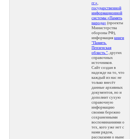
гг.»
,
государственной
информационной
системы «Память
народа»
(проекты
Министерства
обороны РФ),
информация
книги
"Память.
Пензенская
область."
, других
справочных
источников.
Сайт создан в
надежде на то, что
каждый из нас не
только внесёт
данные архивных
документов, но и
дополнит сухую
справочную
информацию
своими бережно
сохраненными
воспоминаниями о
тех, кого уже нет с
нами рядом,
рассказами о ныне