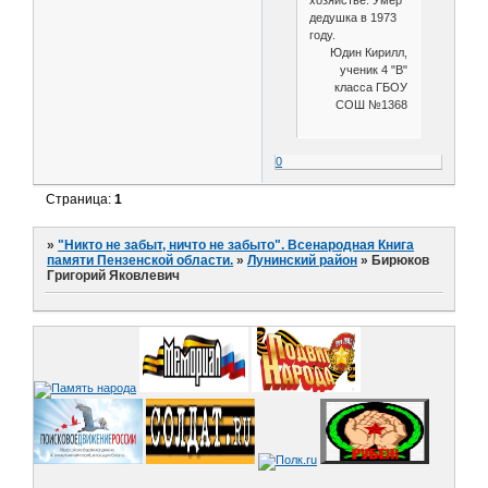
хозяйстве. Умер
дедушка в 1973
году.
Юдин Кирилл,
ученик 4 "В"
класса ГБОУ
СОШ №1368
0
Страница:
1
»
"Никто не забыт, ничто не забыто". Всенародная Книга
памяти Пензенской области.
»
Лунинский район
»
Бирюков
Григорий Яковлевич