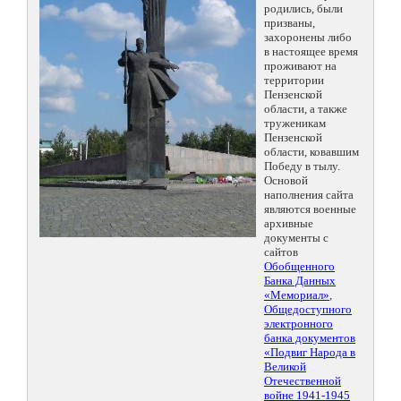
родились, были
призваны,
захоронены либо
в настоящее время
проживают на
территории
Пензенской
области, а также
труженикам
Пензенской
области, ковавшим
Победу в тылу.
Основой
наполнения сайта
являются военные
архивные
документы с
сайтов
Обобщенного
Банка Данных
«Мемориал»
,
Общедоступного
электронного
банка документов
«Подвиг Народа в
Великой
Отечественной
войне 1941-1945