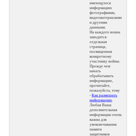
имеющуюся
информацию
фотографиями,
видеоматериалами
и другими
данными.
На каждого воина
заводится
отдельная
страница,
посвященная
конкретному
участнику войны.
Прежде чем
начать
обрабатывать
информацию,
прочитайте,
пожалуйста, тему
-
Как размещать
информацию
.
Любая Ваша
дополнительная
информация очень
важна для
увековечивания
памяти
защитников