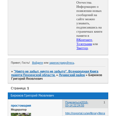
Отечества.
Информацию о
появлении новых
сообщений на
сайте можно
узнавать,
подписавшись на
страничках книги
памяти в
ВКонтакте
,
Телеграмм
или
Твиттер
.
Привет, Гость!
Войдите
или
зарегистрируйтесь
.
»
"Никто не забыт, ничто не забыто". Всенародная Книга
памяти Пензенской области.
»
Лунинский район
»
Бирюков
Григорий Яковлевич
Страница:
1
Бирюков Григорий Яковлевич
Поделиться
2016-
1
простомария
03-14 22:24:55
Модератор
http://nsportal.ru/ap/library/literatur