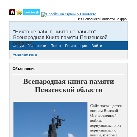
Из Пензенской области на фронты Вели
"Никто не забыт, ничто не забыто".
Всенародная Книга памяти Пензенской
области.
Форум
Участники
Поиск
Регистрация
Войти
Активные темы
Объявление
Всенародная книга памяти
Пензенской области
Сайт посвящается
воинам Великой
Отечественной
войны,
вернувшимся и не
вернувшимся с
войны, которые