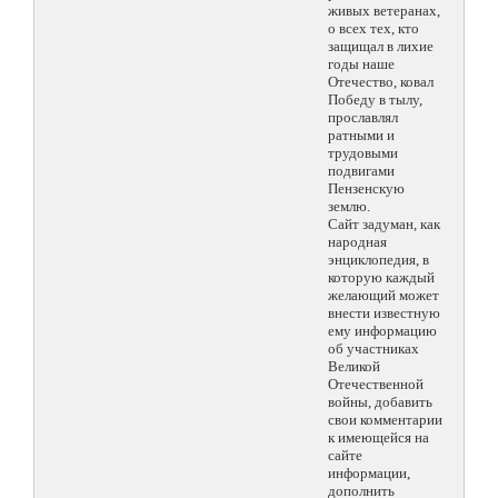
живых ветеранах,
о всех тех, кто
защищал в лихие
годы наше
Отечество, ковал
Победу в тылу,
прославлял
ратными и
трудовыми
подвигами
Пензенскую
землю.
Сайт задуман, как
народная
энциклопедия, в
которую каждый
желающий может
внести известную
ему информацию
об участниках
Великой
Отечественной
войны, добавить
свои комментарии
к имеющейся на
сайте
информации,
дополнить