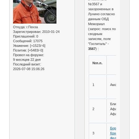
№3567 и
захороненных в
Лунино согласно
данным ОБД
Мемориал
Откуда:
г.Пенза
(запрос: поиск по
Зарегистрирован
: 2010-01-24
сводным
Приглашений:
0
записям, поле
Сообщений:
17075
"Госпиталь" -
Уважение:
[+1523/-6]
3567
) :
Позитив:
[+5483/-0]
Провел на форуме:
9 месяцев 22 дня
№п.п.
Ф.И.О.
Последний визит:
2026-07-08 15:06:26
1
Аматов
Блинов
2
Афанасий
Афанасьевич
Борисов
3
Константин
Федорович