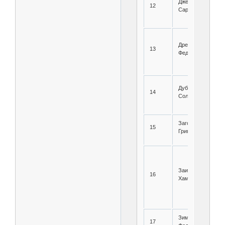
Дженильбаев
12
Сарсен
Дремов Федор
13
Федорович
Дубров Израиль
14
Соломонович
Загоруленко
15
Григорий Саввич
Заидов Умар
16
Хам(н)дам(н)ович
Зима Григорий
17