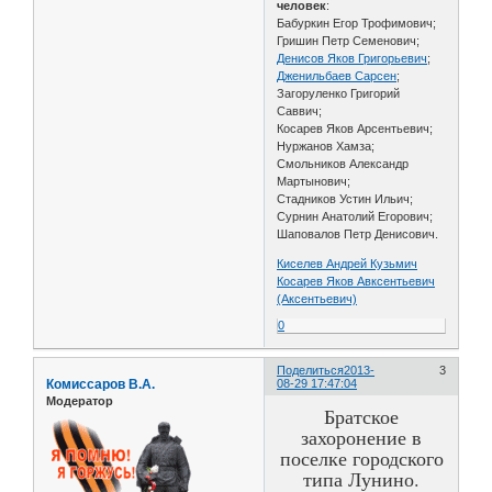
человек
:
Бабуркин Егор Трофимович;
Гришин Петр Семенович;
Денисов Яков Григорьевич
;
Дженильбаев Сарсен
;
Загоруленко Григорий
Саввич;
Косарев Яков Арсентьевич;
Нуржанов Хамза;
Смольников Александр
Мартынович;
Стадников Устин Ильич;
Сурнин Анатолий Егорович;
Шаповалов Петр Денисович.
Киселев Андрей Кузьмич
Косарев Яков Авксентьевич
(Аксентьевич)
0
Поделиться
2013-
3
Комиссаров В.А.
08-29 17:47:04
Модератор
Братское
захоронение в
поселке городского
типа Лунино.