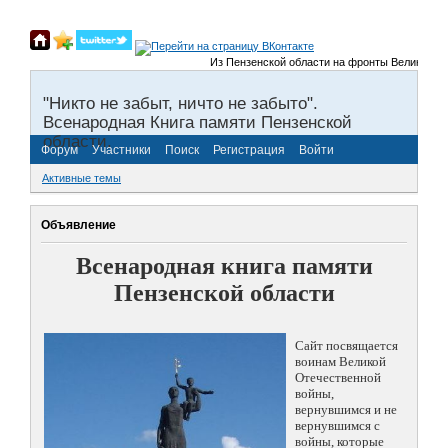
Из Пензенской области на фронты Великой Отечеств
"Никто не забыт, ничто не забыто".
Всенародная Книга памяти Пензенской
области.
Форум
Участники
Поиск
Регистрация
Войти
Активные темы
Объявление
Всенародная книга памяти
Пензенской области
Сайт посвящается
воинам Великой
Отечественной
войны,
вернувшимся и не
вернувшимся с
войны, которые