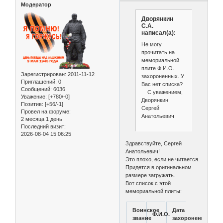
Модератор
Дворянкин
С.А.
написал(а):
Не могу
прочитать на
мемориальной
плите Ф.И.О.
Зарегистрирован
: 2011-11-12
захороненных. У
Приглашений:
0
Вас нет списка?
Сообщений:
6036
С уважением,
Уважение:
[+780/-0]
Дворянкин
Позитив:
[+56/-1]
Сергей
Провел на форуме:
Анатольевич
2 месяца 1 день
Последний визит:
2026-08-04 15:06:25
Здравствуйте, Сергей
Анатольевич!
Это плохо, если не читается.
Придется в оригинальном
размере загружать.
Вот список с этой
мемориальной плиты:
Воинское
Дата
Ф.И.О.
звание
захоронения