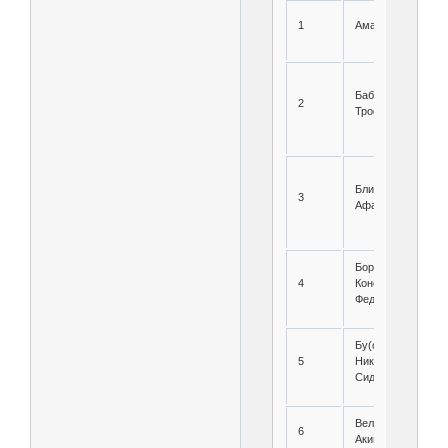
1
Аматов Садыкбай
Бабуркин Егор
2
Трофимович
Блинов Афанасий
3
Афанасьевич
Борисов
4
Константин
Федорович
Бу(о)ндуков
5
Николай
Сидорович
Величко Назар
6
Акимович