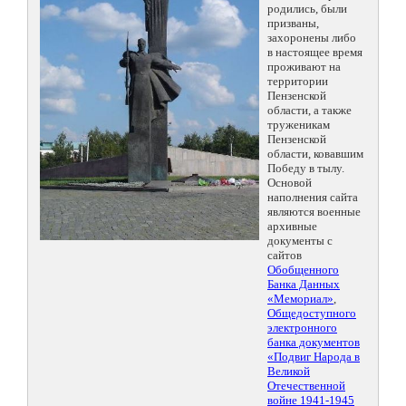
родились, были
призваны,
захоронены либо
в настоящее время
проживают на
территории
Пензенской
области, а также
труженикам
Пензенской
области, ковавшим
Победу в тылу.
Основой
наполнения сайта
являются военные
архивные
документы с
сайтов
Обобщенного
Банка Данных
«Мемориал»
,
Общедоступного
электронного
банка документов
«Подвиг Народа в
Великой
Отечественной
войне 1941-1945