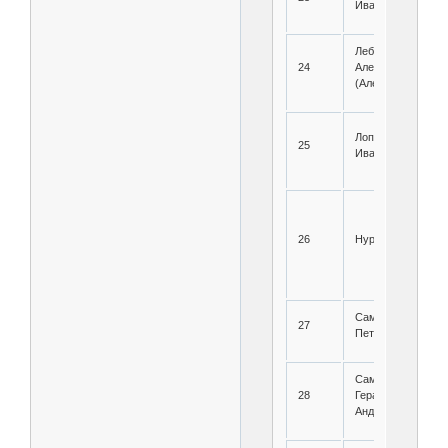
Иванович
Лебедев Михаил
24
Алексеевич
(Александрович)
Лопарев Федор
25
Иванович
26
Нуртанов Хамза
Самонин Николай
27
Петрович
Самосудов
28
Герасим
Андреевич