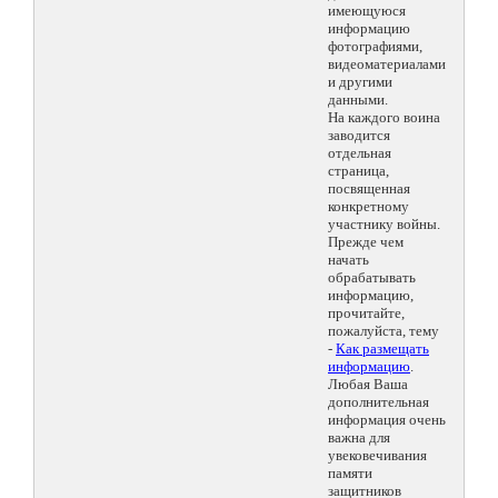
имеющуюся
информацию
фотографиями,
видеоматериалами
и другими
данными.
На каждого воина
заводится
отдельная
страница,
посвященная
конкретному
участнику войны.
Прежде чем
начать
обрабатывать
информацию,
прочитайте,
пожалуйста, тему
-
Как размещать
информацию
.
Любая Ваша
дополнительная
информация очень
важна для
увековечивания
памяти
защитников