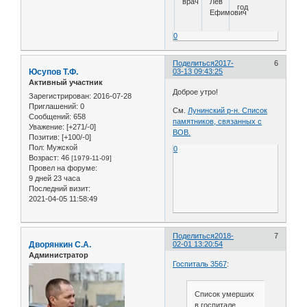
врач
Лев
год
Ефимович
0
Поделиться
2017-
6
Юсупов Т.Ф.
03-13 09:43:25
Активный участник
Доброе утро!
Зарегистрирован
: 2016-07-28
Приглашений:
0
См.
Лунинский р-н. Список
Сообщений:
658
памятников, связанных с
Уважение:
[+271/-0]
ВОВ.
Позитив:
[+100/-0]
Пол:
Мужской
0
Возраст:
46
[1979-11-09]
Провел на форуме:
9 дней 23 часа
Последний визит:
2021-04-05 11:58:49
Поделиться
2018-
7
Дворянкин С.А.
02-01 13:20:54
Администратор
Госпиталь 3567
:
Список умерших
в госпитале