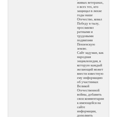
живых ветеранах,
о всех тех, кто
защищал в лихие
годы наше
Отечество, ковал
Победу в тылу,
прославлял
ратными и
трудовыми
подвигами
Пензенскую
землю.
Сайт задуман, как
народная
энциклопедия, в
которую каждый
желающий может
внести известную
ему информацию
об участниках
Великой
Отечественной
войны, добавить
свои комментарии
к имеющейся на
сайте
информации,
дополнить