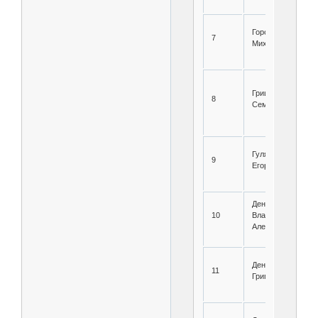
Горохов Николай
7
Михайлович
Гришин Петр
8
Семенович
Гуляев Федор
9
Егорович
Денисов
10
Владимир
Алексеевич
Денисов Яков
11
Григорьевич