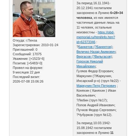
За период 16.11.1941-
20.12.1941 госпиталем
захоронено в Лунино
6+28=34
человека
, из них имеются
частичные данные лишь на
11 человек, остальные
неизвестны -
https://obd-
memorial.ru/html/info.htm?
Откуда:
г.Пенза
id=62373346
:
Зарегистрирован
: 2010-01-24
?
Банкетов (?Банеетов)
;
Приглашений:
0
Величко Назар Акимович
;
Сообщений:
17075
Вергасов (?Вильгасов)
;
Уважение:
[+1523/-6]
Горохов Николай
Позитив:
[+5483/-0]
Михайлович
;
Провел на форуме:
Гуляев Федор Егорович;
9 месяцев 22 дня
Маркунин (?Жаркунин,
Последний визит:
Инсарский р-н) (труп №22) -
2026-07-08 15:06:26
Маркунин Петр Петрович
;
Коняхин ( Каняхин ) Иван
Васильевич;
?Любин (труп №17);
Попов Андрей Иванович;
Пучков Федор Сергеевич;
?Чубурков (труп №12).
За период 10.03.1942-
15.08.1942 госпиталем
захоронено в Лунино
11