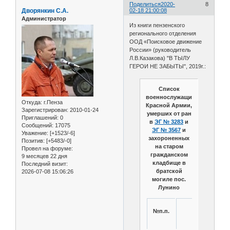
Поделиться
2020-
8
Дворянкин С.А.
02-18 21:00:08
Администратор
Из книги пензенского
регионального отделения
ООД «Поисковое движение
России» (руководитель
Л.В.Казакова) "В ТЫЛУ
ГЕРОИ НЕ ЗАБЫТЫ", 2019г.:
Список
военнослужащих
Откуда:
г.Пенза
Красной Армии,
Зарегистрирован
: 2010-01-24
умерших от ран
Приглашений:
0
в
ЭГ № 3283
и
Сообщений:
17075
ЭГ № 3567
и
Уважение:
[+1523/-6]
захороненных
Позитив:
[+5483/-0]
на старом
Провел на форуме:
гражданском
9 месяцев 22 дня
кладбище в
Последний визит:
братской
2026-07-08 15:06:26
могиле пос.
Лунино
№п.п.
ФИО