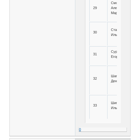
Смольников
29
Александр
Мартынович
Стадников Устин
30
Ильич
Сурнин Анатолий
31
Егорович
Шаповалов Петр
32
Денисович
Шипелин Василий
33
Ильич
0