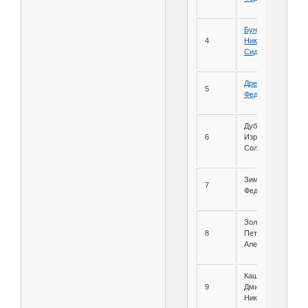
Бундуков
4
Николай
Сидорович
Дремов Федор
5
Федорович
Дубров
6
Израиль
Соломонович
Зима Григорий
7
Федорович
Золоторев
8
Петр
Александрович
Кашин
9
Дмитрий
Никитович