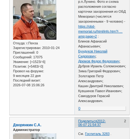
р.п.Лунино. Фото и схема
расположения согласно
карточки захоронения из ОБД
Мемориал (числятся
захороненными - 9 человек) -
https://obd-
memorial.ru/html/info.htm?i …
amp;page=2
:
Блинов Афанасий
Откуда:
г.Пенза
Афанасьевич;
Зарегистрирован
: 2010-01-24
Бундуков Николай
Приглашений:
0
Сидорович
;
Сообщений:
17075
Дремов Федор Федорович
;
Уважение:
[+1523/-6]
Дубров Ираиль Соломонович;
Позитив:
[+5483/-0]
Провел на форуме:
Зима Григорий Федорович;
9 месяцев 22 дня
Золотарев Петр
Последний визит:
Александрович;
2026-07-08 15:06:26
Кашин Дмитрий Николаевич;
Кувшинов Павел Иванович;
Самодуров Герасий
Александрович.
0
Поделиться
2012-
2
Дворянкин С.А.
06-07 21:54:37
Администратор
См.
Госпиталь 3283
.