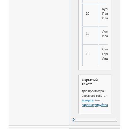
Кувшинов
10
Павел
Иванович
Лопарев Федор
11
Иванович
Самосудов
12
Герасим
Андреевич
Скрытый
текст:
Для просмотра
скрытого текста -
войдите
или
зарегистрируйтесь
.
0