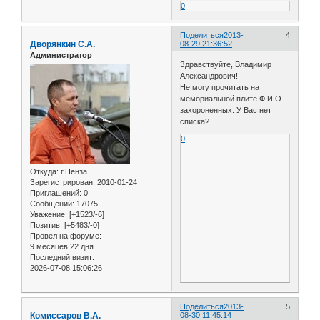
0
Поделиться
2013-
4
Дворянкин С.А.
08-29 21:36:52
Администратор
Здравствуйте, Владимир
Александрович!
Не могу прочитать на
мемориальной плите Ф.И.О.
захороненных. У Вас нет
списка?
0
Откуда:
г.Пенза
Зарегистрирован
: 2010-01-24
Приглашений:
0
Сообщений:
17075
Уважение:
[+1523/-6]
Позитив:
[+5483/-0]
Провел на форуме:
9 месяцев 22 дня
Последний визит:
2026-07-08 15:06:26
Поделиться
2013-
5
Комиссаров В.А.
08-30 11:45:14