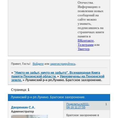
Отечества.
Информацию о
появлении новых
сообщений на
сайте можно
узнавать,
подписавшись на
страничках книги
памяти в
ВКонтакте
,
Телеграмм
или
Твиттер
.
Привет, Гость!
Войдите
или
зарегистрируйтесь
.
»
"Никто не забыт, ничто не забыто". Всенародная Книга
памяти Пензенской области.
»
Увековечены на Пензенской
земле.
»
Лунинский р-н рп.Лунино. Братское захоронение.
Страница:
1
Лунинский р-н рп.Лунино. Братское захоронение.
Поделиться
2011-
1
Дворянкин С.А.
04-16 11:27:55
Администратор
Братское захоронение в