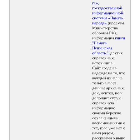
гг.»
,
государственной
информационной
системы «Память
народа»
(проекты
Министерства
обороны РФ),
информация
книги
"Память.
Пензенская
область."
, других
справочных
источников.
Сайт создан в
надежде на то, что
каждый из нас не
только внесёт
данные архивных
документов, но и
дополнит сухую
справочную
информацию
своими бережно
сохраненными
воспоминаниями о
тех, кого уже нет с
нами рядом,
рассказами о ныне