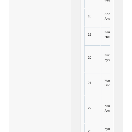
Федорович
Золоторев Петр
18
Александрович
Кашин Дмитрий
19
Никитович
Киселев Андрей
20
Кузьмич
Коняхин Иван
21
Васильевич
Косарев Яков
22
Аксентьевич
Кувшинов Павел
23