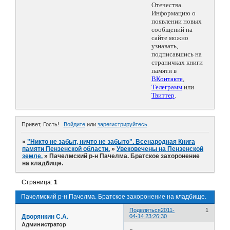
Отечества.
Информацию о
появлении новых
сообщений на
сайте можно
узнавать,
подписавшись на
страничках книги
памяти в
ВКонтакте
,
Телеграмм
или
Твиттер
.
Привет, Гость!
Войдите
или
зарегистрируйтесь
.
»
"Никто не забыт, ничто не забыто". Всенародная Книга
памяти Пензенской области.
»
Увековечены на Пензенской
земле.
»
Пачелмский р-н Пачелма. Братское захоронение
на кладбище.
Страница:
1
Пачелмский р-н Пачелма. Братское захоронение на кладбище.
Поделиться
2011-
1
Дворянкин С.А.
04-14 23:26:30
Администратор