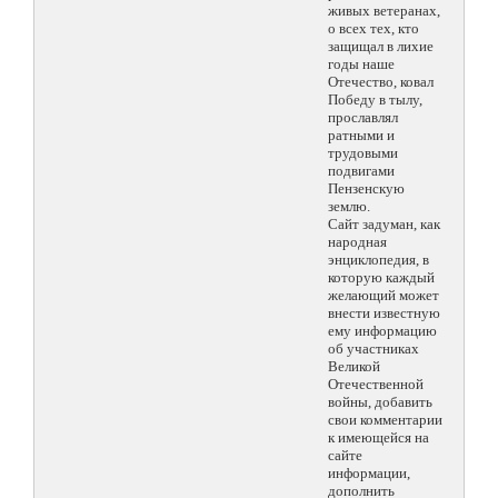
живых ветеранах,
о всех тех, кто
защищал в лихие
годы наше
Отечество, ковал
Победу в тылу,
прославлял
ратными и
трудовыми
подвигами
Пензенскую
землю.
Сайт задуман, как
народная
энциклопедия, в
которую каждый
желающий может
внести известную
ему информацию
об участниках
Великой
Отечественной
войны, добавить
свои комментарии
к имеющейся на
сайте
информации,
дополнить