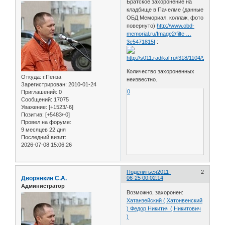
Братское захоронение на
кладбище в Пачелме (данные
ОБД Мемориал, коллаж, фото
повернуто)
http://www.obd-
memorial.ru/Image2/filte …
3e5471815f
:
Количество захороненных
Откуда:
г.Пенза
неизвестно.
Зарегистрирован
: 2010-01-24
0
Приглашений:
0
Сообщений:
17075
Уважение:
[+1523/-6]
Позитив:
[+5483/-0]
Провел на форуме:
9 месяцев 22 дня
Последний визит:
2026-07-08 15:06:26
Поделиться
2011-
2
Дворянкин С.А.
06-25 00:02:14
Администратор
Возможно, захоронен:
Хатанзейский ( Хатонвенский
) Федор Никитич ( Никитович
)