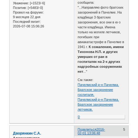
сообщила:
Уважение:
[+1523/-6]
"...Направляю фото братских
Позитив:
[+5483/-0]
Провел на форуме:
захоронений в Пачелме. На
9 месяцев 22 дня
кладбище 3 братских
Последний визит:
захоронения, все они в ю-з
2026-07-08 15:06:26
части кладбища. Имена
только на могиле летчиков,
погибших при
авиакатастрофе в Пачелме в
1941 г.
К сожалению, имени
Тихонова Н.П. и других
умерших от ран в
госпиталях на 2-х других
надгробных сооружениях
нет
..."
См.также:
Пачелмский р-н Пачелма.
Братское захоронение
госпиталя.
Пачелмский р-н Пачелма.
Братское захоронение
летчиков.
0
Поделиться
2016-
5
Дворянкин С.А.
02-01 13:06:48
Администратор