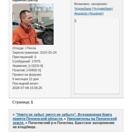
Возможно, захоронен:
Чодомбаев (Чупдамбаев)
Акшарап (Агшарап)
0
Откуда:
г.Пенза
Зарегистрирован
: 2010-01-24
Приглашений:
0
Сообщений:
17075
Уважение:
[+1523/-6]
Позитив:
[+5483/-0]
Провел на форуме:
9 месяцев 22 дня
Последний визит:
2026-07-08 15:06:26
Страница:
1
»
"Никто не забыт, ничто не забыто". Всенародная Книга
памяти Пензенской области.
»
Увековечены на Пензенской
земле.
»
Пачелмский р-н Пачелма. Братское захоронение
на кладбище.