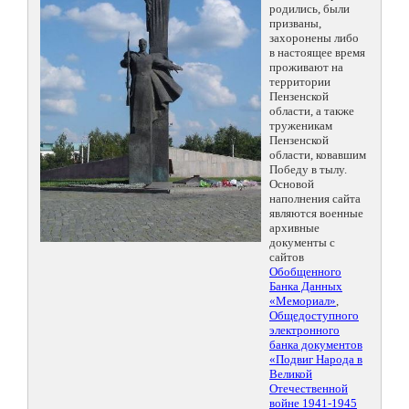
родились, были
призваны,
захоронены либо
в настоящее время
проживают на
территории
Пензенской
области, а также
труженикам
Пензенской
области, ковавшим
Победу в тылу.
Основой
наполнения сайта
являются военные
архивные
документы с
сайтов
Обобщенного
Банка Данных
«Мемориал»
,
Общедоступного
электронного
банка документов
«Подвиг Народа в
Великой
Отечественной
войне 1941-1945