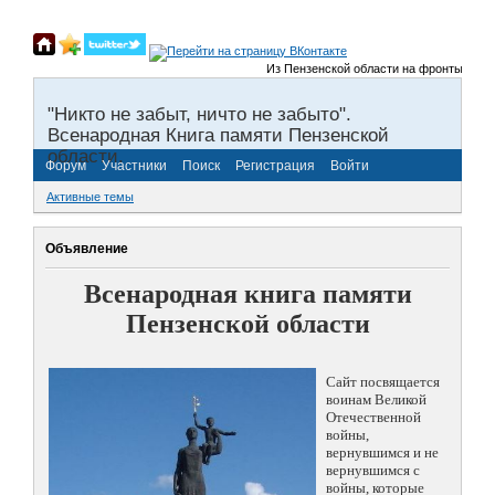
Из Пензенской области на фронты Великой
"Никто не забыт, ничто не забыто".
Всенародная Книга памяти Пензенской
области.
Форум
Участники
Поиск
Регистрация
Войти
Активные темы
Объявление
Всенародная книга памяти
Пензенской области
Сайт посвящается
воинам Великой
Отечественной
войны,
вернувшимся и не
вернувшимся с
войны, которые