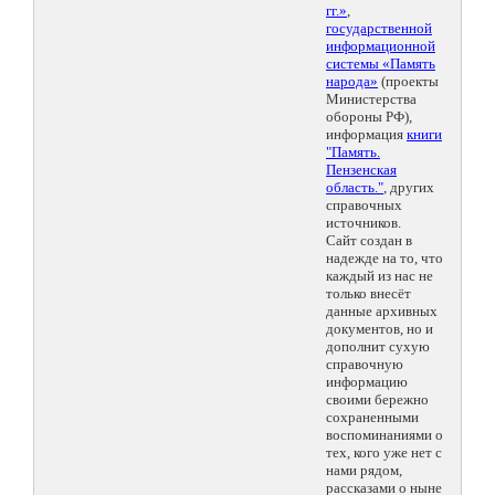
гг.»
,
государственной
информационной
системы «Память
народа»
(проекты
Министерства
обороны РФ),
информация
книги
"Память.
Пензенская
область."
, других
справочных
источников.
Сайт создан в
надежде на то, что
каждый из нас не
только внесёт
данные архивных
документов, но и
дополнит сухую
справочную
информацию
своими бережно
сохраненными
воспоминаниями о
тех, кого уже нет с
нами рядом,
рассказами о ныне