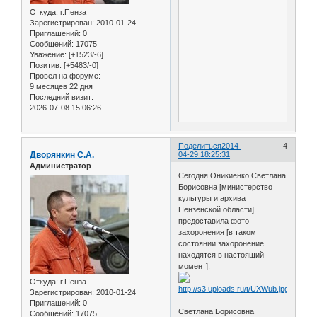
Откуда:
г.Пенза
Зарегистрирован
: 2010-01-24
Приглашений:
0
Сообщений:
17075
Уважение:
[+1523/-6]
Позитив:
[+5483/-0]
Провел на форуме:
9 месяцев 22 дня
Последний визит:
2026-07-08 15:06:26
Поделиться
2014-
4
Дворянкин С.А.
04-29 18:25:31
Администратор
Сегодня Оникиенко Светлана
Борисовна [министерство
культуры и архива
Пензенской области]
предоставила фото
захоронения [в таком
состоянии захоронение
находятся в настоящий
момент]:
Откуда:
г.Пенза
Зарегистрирован
: 2010-01-24
Приглашений:
0
Светлана Борисовна
Сообщений:
17075