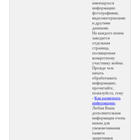
имеющуюся
информацию
фотографиями,
видеоматериалами
и другими
данными.
На каждого воина
заводится
отдельная
страница,
посвященная
конкретному
участнику войны.
Прежде чем
начать
обрабатывать
информацию,
прочитайте,
пожалуйста, тему
-
Как размещать
информацию
.
Любая Ваша
дополнительная
информация очень
важна для
увековечивания
памяти
защитников