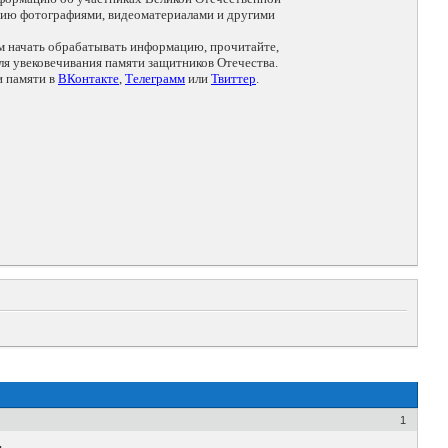
цию фотографиями, видеоматериалами и другими
ем начать обрабатывать информацию, прочитайте,
я увековечивания памяти защитников Отечества.
и памяти в
ВКонтакте
,
Телеграмм
или
Твиттер
.
1