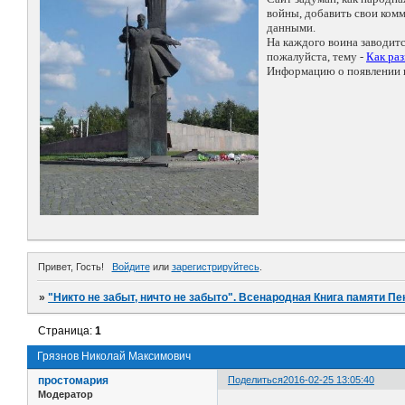
войны, добавить свои ко
данными.
На каждого воина заводит
пожалуйста, тему -
Как ра
Информацию о появлении н
Привет, Гость!
Войдите
или
зарегистрируйтесь
.
»
"Никто не забыт, ничто не забыто". Всенародная Книга памяти Пе
Страница:
1
Грязнов Николай Максимович
простомария
Поделиться
2016-02-25 13:05:40
Модератор