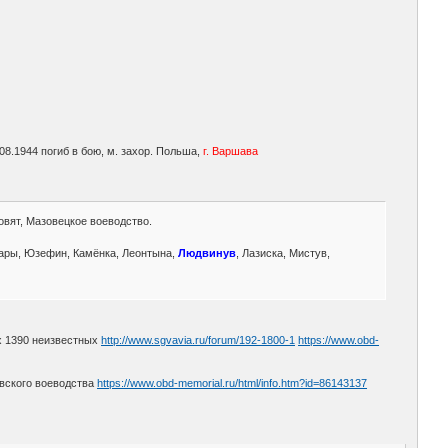
.08.1944 погиб в бою, м. захор. Польша,
г. Варшава
овят, Мазовецкое воеводство.
тары, Юзефин, Камёнка, Леонтына,
Людвинув
, Лазиска, Мистув,
ых 1390 неизвестных
http://www.sgvavia.ru/forum/192-1800-1
https://www.obd-
вского воеводства
https://www.obd-memorial.ru/html/info.htm?id=86143137