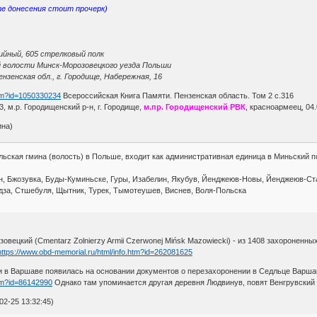
те донесения стоит прочерк)
тийный, 605 стрелковый полк
й волости Минск-Морозовецкого уезда Польши
нзенская обл., г. Городище, Набережная, 16
htm?id=1050330234
Всероссийская Книга Памяти. Пензенская область. Том 2 с.316
3, м.р. Городищенский р-н, г. Городище,
м.пр. Городищенский РВК
, красноармеец, 04
ина)
льская гмина (волость) в Польше, входит как административная единица в Миньский п
ин, Бжозувка, Буды-Куминьске, Гуры, Изабелин, Якубув, Йенджеюв-Новы, Йенджеюв-С
дза, Стшебуля, Щытник, Турек, Тымотеушев, Виснев, Воля-Польска
овецкий (Cmentarz Zolnierzy Armii Czerwonej Mińsk Mazowiecki) - из 1408 захороненн
https://www.obd-memorial.ru/html/info.htm?id=262081625
 в Варшаве появилась на основании документов о перезахоронении в Седльце Варша
htm?id=86142990
Однако там упоминается другая деревня Людвинув, повят Венгрувский
2-25 13:32:45)