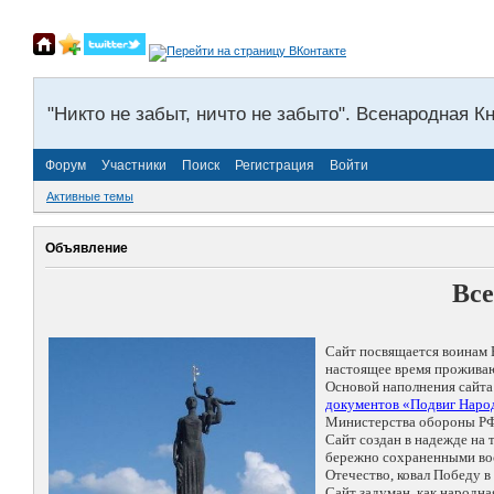
"Никто не забыт, ничто не забыто". Всенародная К
Форум
Участники
Поиск
Регистрация
Войти
Активные темы
Объявление
Все
Сайт посвящается воинам 
настоящее время проживаю
Основой наполнения сайта
документов «Подвиг Народ
Министерства обороны РФ
Сайт создан в надежде на
бережно сохраненными восп
Отечество, ковал Победу 
Сайт задуман, как народн