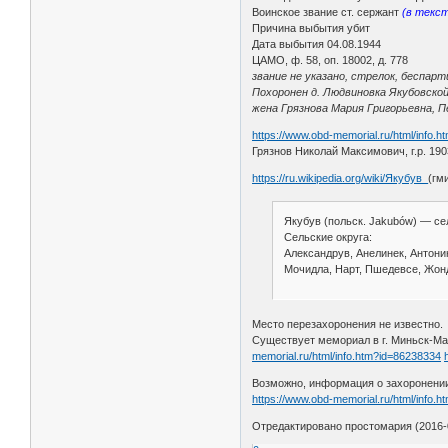
Воинское звание ст. сержант
(в текс
Причина выбытия убит
Дата выбытия 04.08.1944
ЦАМО, ф. 58, оп. 18002, д. 778
звание не указано, стрелок, беспар
Похоронен д. Людвиновка Якубовско
жена Грязнова Мария Григорьевна, Пе
https://www.obd-memorial.ru/html/info.
Грязнов Николай Максимович, г.р. 190
https://ru.wikipedia.org/wiki/Якубув_
(гм
Якубув (польск. Jakubów) — се
Сельские округа:
Александрув, Анелинек, Антон
Мочидла, Нарт, Пшедевсе, Жон
Место перезахоронения не известно.
Существует мемориал в г. Миньск-Маз
memorial.ru/html/info.htm?id=86238334
Возможно, информация о захоронении
https://www.obd-memorial.ru/html/info.
Отредактировано простомария (2016-0