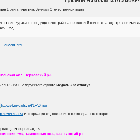
Грязнов Николай Максимови
питан 1 ранга, участник Великой Отечественной войны
еле Павло-Куракино Городищенского района Пензенской области. Отец - Грязнов Никол
903-1983).
2 … ailManCard
нзенская обл., Терновский р-н
05 сп 132 сд 1 Белорусского фронта
Медаль «За отвагу»
htm?id=54912473
Информация из донесения о безвозвратных потерях
Городище, Набережная, 16
пкинский РВК, Тамбовская обл., Шапкинский р-н