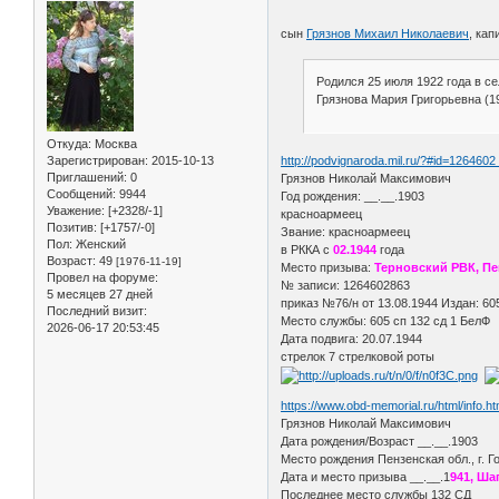
сын
Грязнов Михаил Николаевич
, ка
Родился 25 июля 1922 года в с
Грязнова Мария Григорьевна (1
Откуда:
Москва
http://podvignaroda.mil.ru/?#id=126460
Зарегистрирован
: 2015-10-13
Приглашений:
0
Грязнов Николай Максимович
Сообщений:
9944
Год рождения: __.__.1903
Уважение:
[+2328/-1]
красноармеец
Позитив:
[+1757/-0]
Звание: красноармеец
Пол:
Женский
в РККА с
02.1944
года
Возраст:
49
[1976-11-19]
Место призыва:
Терновский РВК, Пе
Провел на форуме:
№ записи: 1264602863
5 месяцев 27 дней
приказ №76/н от 13.08.1944 Издан: 6
Последний визит:
Место службы: 605 сп 132 сд 1 БелФ
2026-06-17 20:53:45
Дата подвига: 20.07.1944
стрелок 7 стрелковой роты
https://www.obd-memorial.ru/html/info.
Грязнов Николай Максимович
Дата рождения/Возраст __.__.1903
Место рождения Пензенская обл., г. 
Дата и место призыва __.__.1
941, Ша
Последнее место службы 132 СД