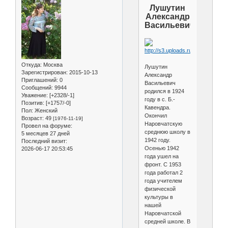
Лушутин
Александр
Васильевич
Откуда:
Москва
Лушутин
Зарегистрирован
: 2015-10-13
Александр
Приглашений:
0
Васильевич
Сообщений:
9944
родился в 1924
Уважение:
[+2328/-1]
году в с. Б.-
Позитив:
[+1757/-0]
Кавендра.
Пол:
Женский
Окончил
Возраст:
49
[1976-11-19]
Наровчатскую
Провел на форуме:
среднюю школу в
5 месяцев 27 дней
1942 году.
Последний визит:
Осенью 1942
2026-06-17 20:53:45
года ушел на
фронт. С 1953
года работал 2
года учителем
физической
культуры в
нашей
Наровчатской
средней школе. В