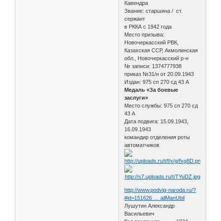
Кавендра
Звание: старшина / ст.
сержант
в РККА с 1942 года
Место призыва:
Новочеркасский РВК,
Казахская ССР, Акмолинская
обл., Новочеркасский р-н
№ записи: 1374777938
приказ №31/н от 20.09.1943
Издан: 975 сп 270 сд 43 А
Медаль «За боевые
заслуги»
Место службы: 975 сп 270 сд
43 А
Дата подвига: 15.09.1943,
16.09.1943
командир отделения роты
автоматчиков
http://www.podvig-naroda.ru/?
#id=151626 … ailManUbil
Лушутин Александр
Васильевич