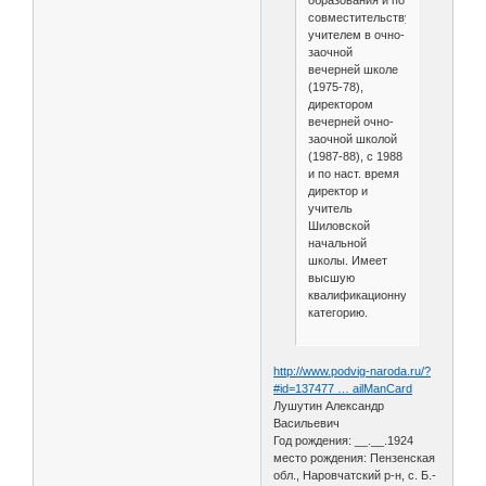
образования и по
совместительству
учителем в очно-
заочной
вечерней школе
(1975-78),
директором
вечерней очно-
заочной школой
(1987-88), с 1988
и по наст. время
директор и
учитель
Шиловской
начальной
школы. Имеет
высшую
квалификационную
категорию.
http://www.podvig-naroda.ru/?
#id=137477 … ailManCard
Лушутин Александр
Васильевич
Год рождения: __.__.1924
место рождения: Пензенская
обл., Наровчатский р-н, с. Б.-