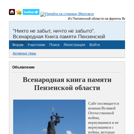
Из Пензенской области на фронты Великой От
"Никто не забыт, ничто не забыто".
Всенародная Книга памяти Пензенской
области.
Форум
Участники
Поиск
Регистрация
Войти
Активные темы
Объявление
Всенародная книга памяти
Пензенской области
Сайт посвящается
воинам Великой
Отечественной
войны,
вернувшимся и не
вернувшимся с
войны, которые