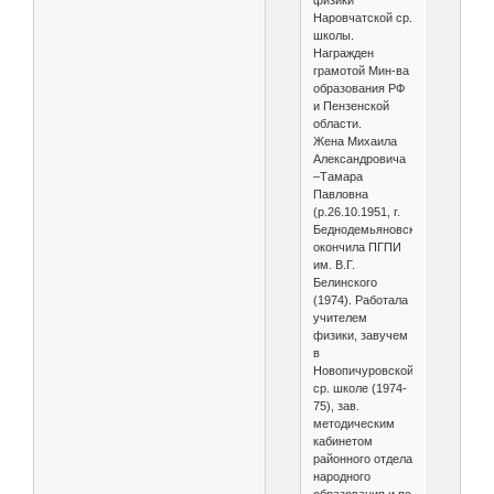
физики
Наровчатской ср.
школы.
Награжден
грамотой Мин-ва
образования РФ
и Пензенской
области.
Жена Михаила
Александровича
–Тамара
Павловна
(р.26.10.1951, г.
Беднодемьяновск),
окончила ПГПИ
им. В.Г.
Белинского
(1974). Работала
учителем
физики, завучем
в
Новопичуровской
ср. школе (1974-
75), зав.
методическим
кабинетом
районного отдела
народного