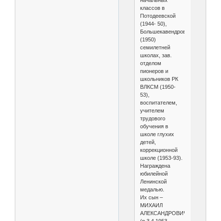
начальных
классов в
Потодеевской
(1944- 50),
Большекавендровской
(1950)
семилетней
школах, зав.
отделом
пионеров и
школьников РК
ВЛКСМ (1950-
53),
воспитателем,
учителем
трудового
обучения в
школе глухих
детей,
коррекционной
школе (1953-93).
Награждена
юбилейной
Ленинской
медалью.
Их сын –
МИХАИЛ
АЛЕКСАНДРОВИЧ