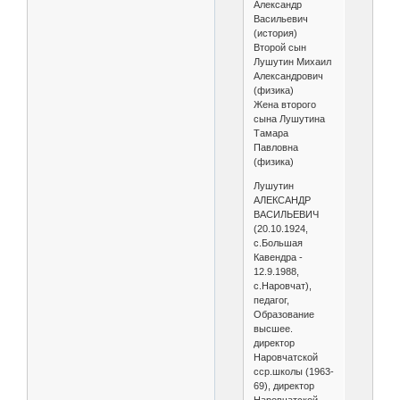
Александр
Васильевич
(история)
Второй сын
Лушутин Михаил
Александрович
(физика)
Жена второго
сына Лушутина
Тамара
Павловна
(физика)
Лушутин
АЛЕКСАНДР
ВАСИЛЬЕВИЧ
(20.10.1924,
с.Большая
Кавендра -
12.9.1988,
с.Наровчат),
педагог,
Образование
высшее.
директор
Наровчатской
сср.школы (1963-
69), директор