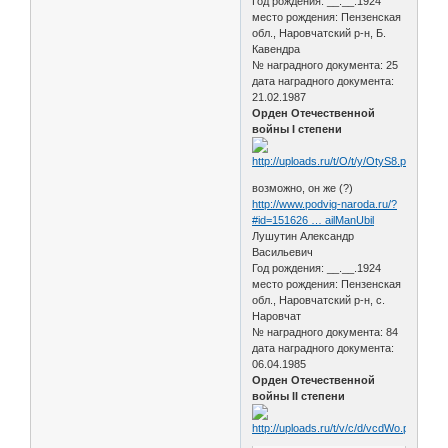
Год рождения: __.__.1924
место рождения: Пензенская
обл., Наровчатский р-н, Б.
Кавендра
№ наградного документа: 25
дата наградного документа:
21.02.1987
Орден Отечественной
войны I степени
возможно, он же (?)
http://www.podvig-naroda.ru/?
#id=151626 … ailManUbil
Лушутин Александр
Васильевич
Год рождения: __.__.1924
место рождения: Пензенская
обл., Наровчатский р-н, с.
Наровчат
№ наградного документа: 84
дата наградного документа:
06.04.1985
Орден Отечественной
войны II степени