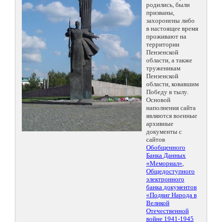
родились, были
призваны,
захоронены либо
в настоящее время
проживают на
территории
Пензенской
области, а также
труженикам
Пензенской
области, ковавшим
Победу в тылу.
Основой
наполнения сайта
являются военные
архивные
документы с
сайтов
Обобщенного
Банка Данных
«Мемориал»
,
Общедоступного
электронного
банка документов
«Подвиг Народа в
Великой
Отечественной
войне 1941-1945