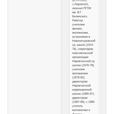
(р.3.4.1953,
с.Наровчат),
окончил ПГПИ
им. В.Г.
Белинского.
Работал
учителем
физики,
математики,
астрономии в
Новопичуровской
ср. школе (1974-
76), секретарем
комсомольской
организации
Наровчатской ср.
школы (1976-78),
учителем
математики
(1978-82),
директором
Наровчатской
коррекционной
школы (1985-87),
директором
(1987-89), с 1989
учитель
математики и