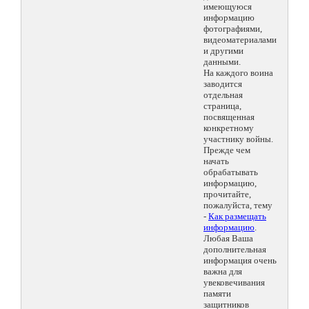
имеющуюся
информацию
фотографиями,
видеоматериалами
и другими
данными.
На каждого воина
заводится
отдельная
страница,
посвященная
конкретному
участнику войны.
Прежде чем
начать
обрабатывать
информацию,
прочитайте,
пожалуйста, тему
-
Как размещать
информацию
.
Любая Ваша
дополнительная
информация очень
важна для
увековечивания
памяти
защитников