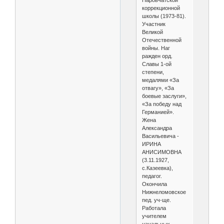
Наровчатской
коррекционной
школы (1973-81).
Участник
Великой
Отечественной
войны. Наг
ражден орд.
Славы 1-ой
степени,
медалями «За
отвагу», «За
боевые заслуги»,
«За победу над
Германией».
Жена
Александра
Васильевича -
ИРИНА
АНИСИМОВНА
(3.11.1927,
с.Казеевка),
педагог.
Окончила
Нижнеломовское
пед. уч-ще.
Работала
учителем