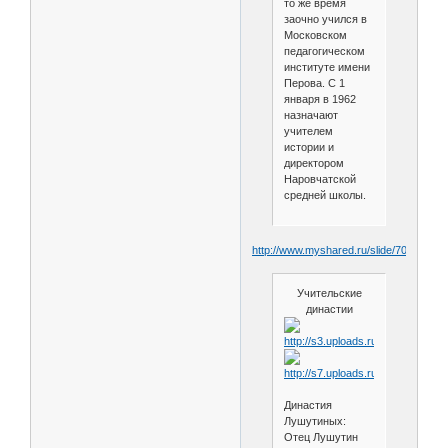
то же время
заочно учился в
Московском
педагогическом
институте имени
Перова. С 1
января в 1962
назначают
учителем
истории и
директором
Наровчатской
средней школы.
http://www.myshared.ru/slide/70350/
Учительские
династии
Династия
Лушутиных:
Отец Лушутин