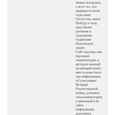
живых ветеранах,
о всех тех, кто
защищал в лихие
годы наше
Отечество, ковал
Победу в тылу,
прославлял
ратными и
трудовыми
подвигами
Пензенскую
землю.
Сайт задуман, как
народная
энциклопедия, в
которую каждый
желающий может
внести известную
ему информацию
об участниках
Великой
Отечественной
войны, добавить
свои комментарии
к имеющейся на
сайте
информации,
дополнить