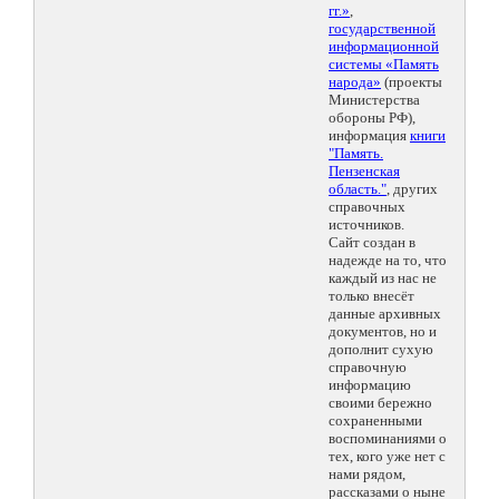
гг.»
,
государственной
информационной
системы «Память
народа»
(проекты
Министерства
обороны РФ),
информация
книги
"Память.
Пензенская
область."
, других
справочных
источников.
Сайт создан в
надежде на то, что
каждый из нас не
только внесёт
данные архивных
документов, но и
дополнит сухую
справочную
информацию
своими бережно
сохраненными
воспоминаниями о
тех, кого уже нет с
нами рядом,
рассказами о ныне