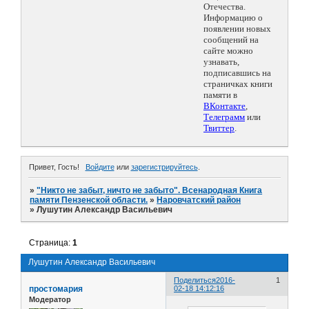
Отечества.
Информацию о
появлении новых
сообщений на
сайте можно
узнавать,
подписавшись на
страничках книги
памяти в
ВКонтакте
,
Телеграмм
или
Твиттер
.
Привет, Гость!
Войдите
или
зарегистрируйтесь
.
»
"Никто не забыт, ничто не забыто". Всенародная Книга
памяти Пензенской области.
»
Наровчатский район
»
Лушутин Александр Васильевич
Страница:
1
Лушутин Александр Васильевич
Поделиться
2016-
1
простомария
02-18 14:12:16
Модератор