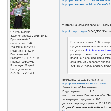
http://pachelma1.ucoz.ru/index/bessmer
http://pachelma-school.do.am/index/0-2
учитель Пачелмской средней школы №
http://irrpo.pnzreg.ru
ГАОУ ДПО "Институ
Откуда:
Москва
Зарегистрирован
: 2015-10-13
Приглашений:
0
В первой половине 1960-х годо
Сообщений:
9944
Среди принимавших активное уч
Уважение:
[+2328/-1]
Сердобска,
А.В. Аляев из Па
Позитив:
[+1757/-0]
расходов, а также расходы на 
Пол:
Женский
Возраст:
49
посвящена специальная ежемеся
[1976-11-19]
Провел на форуме:
организации массового внедрен
5 месяцев 27 дней
лучших учителей области полу
Последний визит:
2026-06-17 20:53:45
Возможно, награда ветерана (?)
http://podvignaroda.mil.ru/?#id=1510473
Аляев Алексей Васильевич
Год рождения: __.__.1913
место рождения: Пензенская обл., Па
№ наградного документа: 195
дата наградного документа: 23.12.198
Орден Отечественной войны II сте