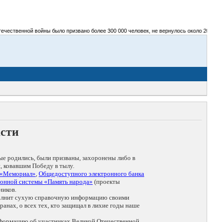
ественной войны было призвано более 300 000 человек, не вернулось около 200 000 ч
асти
ые родились, были призваны, захоронены либо в
, ковавшим Победу в тылу.
 «Мемориал»
,
Общедоступного электронного банка
онной системы «Память народа»
(проекты
ников.
дополнит сухую справочную информацию своими
анах, о всех тех, кто защищал в лихие годы наше
нформацию об участниках Великой Отечественной