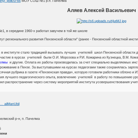
tnyj_polk/0-66
МОУ СОШ №1 р.п. Пачелма
Аляев Алексей Васильевич
1, в середине 1960-х работал завучем в той же школе
т регионального развития Пензенской области" (ранее - Пензенский областной инст
в в институте стало традицией вызывать лучших учителей школ Пензенской области д
астие в курсах учителей были О.И. Морозова и Р.И. Кожарина из Кузнецка, В.М. Комар
челмы
и другие. Оплата их работы производилась за счет специально выделяемых инст
проживание в Пензе. За выступавшими на курсах педагогами также сохранялась зарпл
чная рубрика в газете «Пензенская правда», которую готовили работники облоно и И
ия лучшего педагогического опыта, вовлечению учителей в работу по повышению уров
чил распространение через систему мероприятий института усовершенствования учит
 … ailManUbil
челмский р-н, п. Пачелма
5
пени