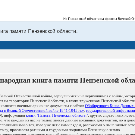
Из Пензенской области на фронты Великой Отеч
нига памяти Пензенской области.
народная книга памяти Пензенской обл
Великой Отечественной войны, вернувшимся и не вернувшимся с войны, котор
т на территории Пензенской области, а также труженикам Пензенской области
 являются военные архивные документы с сайтов
Обобщенного Банка Данных
а в Великой Отечественной войне 1941-1945 гг.»
,
государственной информаци
), информация
книги "Память. Пензенская область."
, других справочных источ
 то, что каждый из нас не только внесёт данные архивных документов, но и 
оминаниями о тех, кого уже нет с нами рядом, рассказами о ныне живых ветер
в тылу, прославлял ратными и трудовыми подвигами Пензенскую землю.
ая энциклопедия, в которую каждый желающий может внести известную ему и