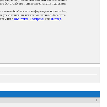
цию фотографиями, видеоматериалами и другими
ем начать обрабатывать информацию, прочитайте,
я увековечивания памяти защитников Отечества.
и памяти в
ВКонтакте
,
Телеграмм
или
Твиттер
.
1