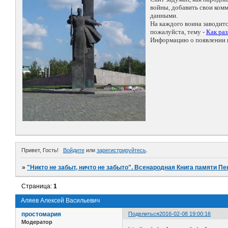
войны, добавить свои ко
данными.
На каждого воина заводит
пожалуйста, тему -
Как ра
Информацию о появлении н
Привет, Гость!
Войдите
или
зарегистрируйтесь
.
»
"Никто не забыт, ничто не забыто". Всенародная Книга памяти Пе
Страница:
1
Аляев Алексей Васильевич
простомария
Поделиться
2016-02-08 19:00:16
Модератор