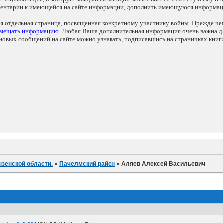
мментарии к имеющейся на сайте информации, дополнить имеющуюся информа
ся отдельная страница, посвященная конкретному участнику войны. Прежде ч
змещать информацию
. Любая Ваша дополнительная информация очень важна дл
овых сообщений на сайте можно узнавать, подписавшись на страничках книг
нзенской области.
»
Пачелмский район
»
Аляев Алексей Васильевич