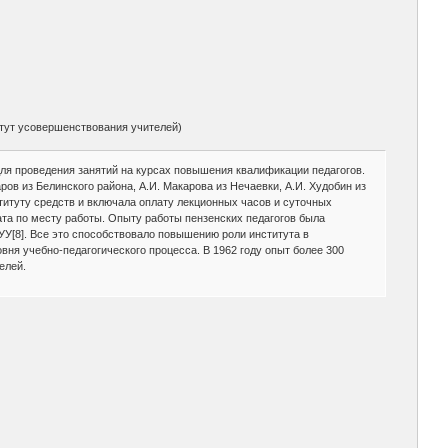
итут усовершенствования учителей)
ля проведения занятий на курсах повышения квалификации педагогов.
ов из Белинского района, А.И. Макарова из Нечаевки, А.И. Худобин из
итуту средств и включала оплату лекционных часов и суточных
ата по месту работы. Опыту работы пензенских педагогов была
УУ[8]. Все это способствовало повышению роли института в
ня учебно-педагогического процесса. В 1962 году опыт более 300
елей.