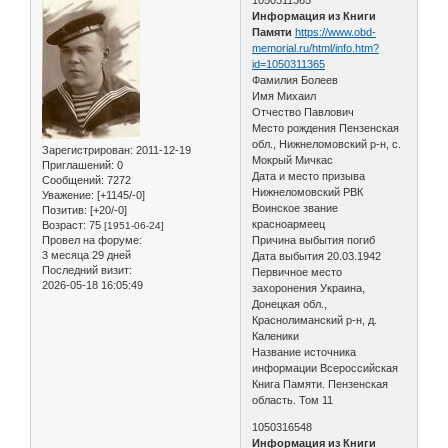
Информация из Книги
Памяти
https://www.obd-
memorial.ru/html/info.htm?
id=1050311365
Фамилия Болеев
Имя Михаил
Отчество Павлович
Место рождения Пензенская
обл., Нижнеломовский р-н, с.
Зарегистрирован
: 2011-12-19
Мокрый Мичкас
Приглашений:
0
Дата и место призыва
Сообщений:
7272
Нижнеломовский РВК
Уважение:
[+1145/-0]
Воинское звание
Позитив:
[+20/-0]
красноармеец
Возраст:
75
[1951-06-24]
Провел на форуме:
Причина выбытия погиб
3 месяца 29 дней
Дата выбытия 20.03.1942
Последний визит:
Первичное место
2026-05-18 16:05:49
захоронения Украина,
Донецкая обл.,
Краснолиманский р-н, д.
Каленики
Название источника
информации Всероссийская
Книга Памяти. Пензенская
область. Том 11
1050316548
Информация из Книги