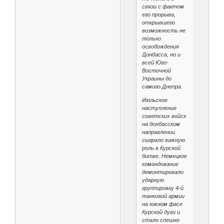
связи с фактом
его прорыва,
открывшего
возможность не
только
освобождения
Донбасса, но и
всей Юго-
Восточной
Украины до
самого Днепра.
Июльское
наступление
советских войск
на донбасском
направлении
сыграло важную
роль в Курской
битве. Немецкое
командование
демонтировало
ударную
группировку 4-й
танковой армии
на южном фасе
Курской дуги и
стало спешно