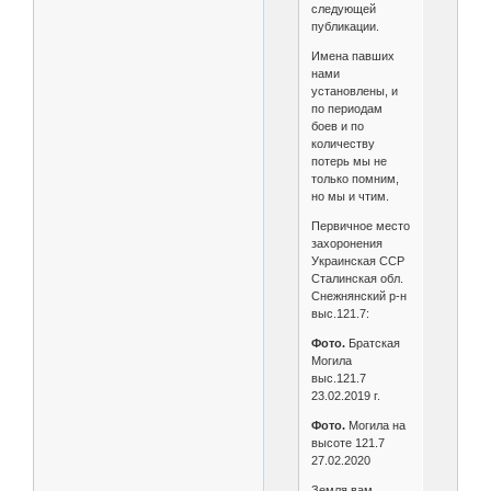
следующей
публикации.
Имена павших
нами
установлены, и
по периодам
боев и по
количеству
потерь мы не
только помним,
но мы и чтим.
Первичное место
захоронения
Украинская ССР
Сталинская обл.
Снежнянский р-н
выс.121.7:
Фото.
Братская
Могила
выс.121.7
23.02.2019 г.
Фото.
Могила на
высоте 121.7
27.02.2020
Земля вам