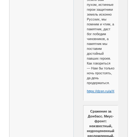
пухом, истинные
герои защитники
земель исконно
Русских, мы
помним и чтим, а
памятник, даст
бог победим
чиновников, а
памятник мы
поставим
достойный
павших героев.
Как говориться
— Нам бы только
ночь простоять,
да день
продержаться.
https://dzen.ru/a/Xl7oOi7EEhVzU
Сражение за
Донбасс. Миус-
фронт:
неизвестный,
недооцененный,
несломленный.