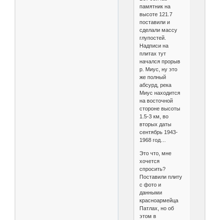
памятник на
высоте 121.7
поставили и
сделали массу
глупостей.
Надписи на
плитах тут
начался прорыв
р. Миус, ну это
же полный
абсурд, река
Миус находится
на восточной
стороне высоты
1.5-3 км, во
вторых даты
сентябрь 1943-
1968 год…
Это что, мне
хочется
спросить?
Поставили плиту
с фото и
данными
красноармейца
Патлах, но об
этом в