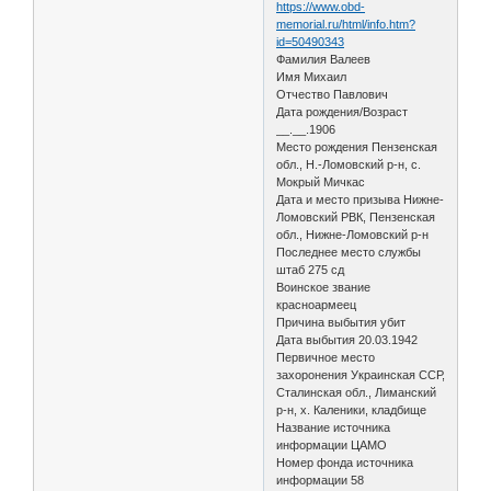
https://www.obd-
memorial.ru/html/info.htm?
id=50490343
Фамилия Валеев
Имя Михаил
Отчество Павлович
Дата рождения/Возраст
__.__.1906
Место рождения Пензенская
обл., Н.-Ломовский р-н, с.
Мокрый Мичкас
Дата и место призыва Нижне-
Ломовский РВК, Пензенская
обл., Нижне-Ломовский р-н
Последнее место службы
штаб 275 сд
Воинское звание
красноармеец
Причина выбытия убит
Дата выбытия 20.03.1942
Первичное место
захоронения Украинская ССР,
Сталинская обл., Лиманский
р-н, х. Каленики, кладбище
Название источника
информации ЦАМО
Номер фонда источника
информации 58