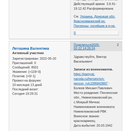
Действующей армии 3.8.41-
19.12.42 Расформирована
См.
Украина. Донецкая обл.
Краснолиманский рн.
Пензенцы, погибшие в р-не.
0
Поделиться
2025-
2
Легошина Валентина
02-22 14:26:24
Активный участник
Здравствуйте, Виктор
Зарегистрирован
: 2022-05-20
Васильевич!
Приглашений:
0
Сообщений:
8501
Записи из военкоматов.
Уважение:
[+119/-0]
https://pamyat-
Позитив:
[+0/-1]
naroda.ru/heroes/sm-
Провел на форуме:
person_rvk1095843897
:
10 месяцев 13 дней
Болеев Михаил Павлович
Последний визит:
Место рождения: Пензенская
Сегодня 19:29:31
обл., Нижнеломовский рн,
с.Мокрый Мичкас
Наименование военкомата:
Нижнеломовский РВК
Воинское звание:
красноармеец
Дата выбытия: 20.03.1942