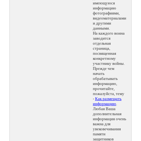
имеющуюся
информацию
фотографиями,
видеоматериалами
и другими
данными.
На каждого воина
заводится
отдельная
страница,
посвященная
конкретному
участнику войны.
Прежде чем
начать
обрабатывать
информацию,
прочитайте,
пожалуйста, тему
-
Как размещать
информацию
.
Любая Ваша
дополнительная
информация очень
важна для
увековечивания
памяти
защитников