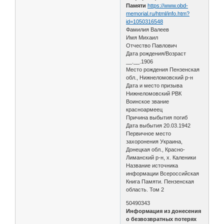
Памяти
https://www.obd-
memorial.ru/html/info.htm?
id=1050316548
Фамилия Валеев
Имя Михаил
Отчество Павлович
Дата рождения/Возраст
__.__.1906
Место рождения Пензенская
обл., Нижнеломовский р-н
Дата и место призыва
Нижнеломовский РВК
Воинское звание
красноармеец
Причина выбытия погиб
Дата выбытия 20.03.1942
Первичное место
захоронения Украина,
Донецкая обл., Красно-
Лиманский р-н, х. Каленики
Название источника
информации Всероссийская
Книга Памяти. Пензенская
область. Том 2
50490343
Информация из донесения
о безвозвратных потерях