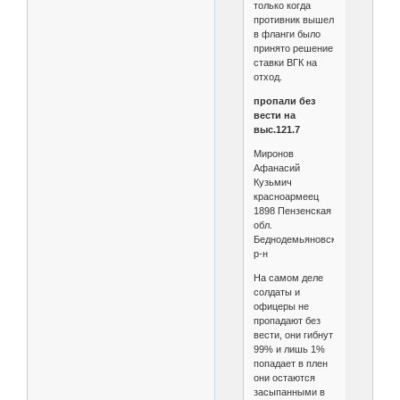
только когда
противник вышел
в фланги было
принято решение
ставки ВГК на
отход.
пропали без
вести на
выс.121.7
Миронов
Афанасий
Кузьмич
красноармеец
1898 Пензенская
обл.
Беднодемьяновский
р-н
На самом деле
солдаты и
офицеры не
пропадают без
вести, они гибнут
99% и лишь 1%
попадает в плен
они остаются
засыпанными в