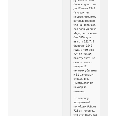
боевые действия
до 17 июля 1942
(это для тех
псевдоисториков
которые говорят
что наши войска
без боев ушли за
Миус), вот схема
боя 395 сд за
высоту 121.7, 3
февраля 1942
года, в том бою
723 сп 395 сд
высоту взять не
смог и понеся
потери 12
человек убитыми
и 31 ранеными
отошли в с.
Дмитриевка на
исходные
позиции.
По вопросу
захоронений
погибших бойцов
723 сп поясняю,
что этот полк, как