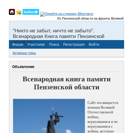
Из Пензенской области на фронты Великой Отечествен
"Никто не забыт, ничто не забыто".
Всенародная Книга памяти Пензенской
области.
Форум
Участники
Поиск
Регистрация
Войти
Активные темы
Объявление
Всенародная книга памяти
Пензенской области
Сайт посвящается
воинам Великой
Отечественной
войны,
вернувшимся и не
вернувшимся с
войны, которые