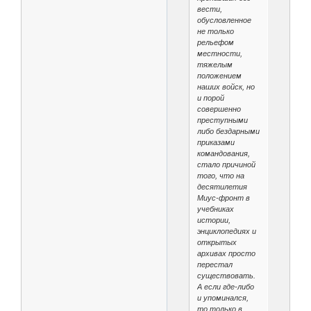
вести,
обусловленное
не только
рельефом
местности,
тяжелым
положением
наших войск, но
и порой
совершенно
преступными
либо бездарными
приказами
командования,
стало причиной
того, что на
десятилетия
Миус-фронт в
учебниках
истории,
энциклопедиях и
открытых
архивах просто
перестал
существовать.
А если где-либо
и упоминался,
то только в