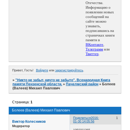
Отечества.
Информацию о
появлении новых
сообщений на
сайте можно
узнавать,
подписавшись на
страничках книги
памяти в
ВКонтакте
,
Телеграмм
или
Твиттер
.
Привет, Гость!
Войдите
или
зарегистрируйтесь
.
»
"Никто не забыт, ничто не забыто". Всенародная Книга
памяти Пензенской области.
»
Пачелмский район
»
Болеев
(Валеев) Михаил Павлович
Страница:
1
Болеев (Валеев) Михаил Павлович
Поделиться
2016-
1
Виктор Колесников
01-30 14:05:56
Модератор
1050311365