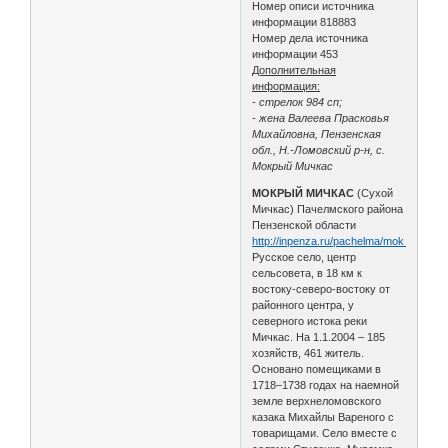
Номер описи источника
информации 818883
Номер дела источника
информации 453
Дополнительная
информация:
- стрелок 984 сп;
- жена Валеева Прасковья
Михайловна, Пензенская
обл., Н.-Ломовский р-н, с.
Мокрый Мичкас
МОКРЫЙ МИЧКАС
(Сухой
Мичкас) Пачелмского района
Пензенской области
http://inpenza.ru/pachelma/mok_michka
Русское село, центр
сельсовета, в 18 км к
востоку-северо-востоку от
районного центра, у
северного истока реки
Мичкас. На 1.1.2004 – 185
хозяйств, 461 житель.
Основано помещиками в
1718–1738 годах на наемной
земле верхнеломовского
казака Михайлы Вареного с
товарищами. Село вместе с