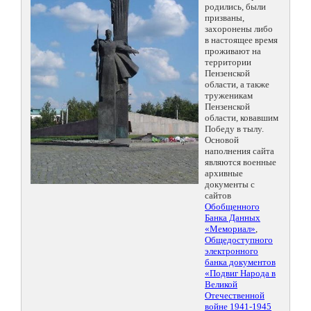
родились, были
призваны,
захоронены либо
в настоящее время
проживают на
территории
Пензенской
области, а также
труженикам
Пензенской
области, ковавшим
Победу в тылу.
Основой
наполнения сайта
являются военные
архивные
документы с
сайтов
Обобщенного
Банка Данных
«Мемориал»
,
Общедоступного
электронного
банка документов
«Подвиг Народа в
Великой
Отечественной
войне 1941-1945