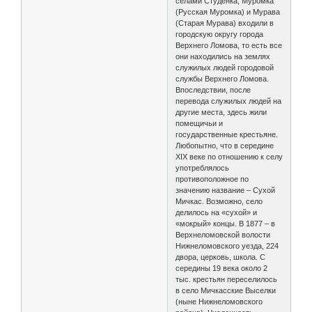
селами Студенка, Муромка
(Русская Муромка) и Мурава
(Старая Мурава) входили в
городскую округу города
Верхнего Ломова, то есть все
они находились на землях
служилых людей городовой
службы Верхнего Ломова.
Впоследствии, после
перевода служилых людей на
другие места, здесь жили
помещичьи и
государственные крестьяне.
Любопытно, что в середине
XIX веке по отношению к селу
употреблялось
противоположное по
значению название – Сухой
Мичкас. Возможно, село
делилось на «сухой» и
«мокрый» концы. В 1877 – в
Верхнеломовской волости
Нижнеломовского уезда, 224
двора, церковь, школа. С
середины 19 века около 2
тыс. крестьян переселилось
в село Мичкасские Выселки
(ныне Нижнеломовского