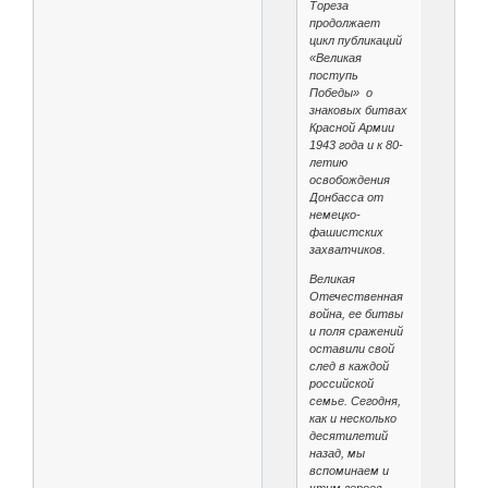
Тореза
продолжает
цикл публикаций
«Великая
поступь
Победы» о
знаковых битвах
Красной Армии
1943 года и к 80-
летию
освобождения
Донбасса от
немецко-
фашистских
захватчиков.
Великая
Отечественная
война, ее битвы
и поля сражений
оставили свой
след в каждой
российской
семье. Сегодня,
как и несколько
десятилетий
назад, мы
вспоминаем и