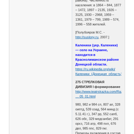
района). Численность
населения: в 1864 – 844, 1877
– 1472, 1897 – 2135, 1926 –
3125, 1930 – 2968, 1959 –
1361, 1979 – 799, 1989 – 574,
1996 – 558 жителей.
[Полубояров М.С. -
http://suslony.ru
, 2007.]
Каленики (укр. Каленики)
— село на Украине,
находится в
Краснолиманском районе
Донецкой области.
https://ru.wikipedia.org/wiki/
Каленики_(Донецкая_область)
275 СТРЕЛКОВАЯ
ДИВИЗИЯ I формирование
http://www.teatrskazka.com/Raznoe/Pe
… 05_01.html
980, 982 и 984 сп, 807 ап, 328
оиптд, 539 озад, 564 минд (с
5.11.41 г.), 347 рр, 552 сапб,
626 обс, 329 медсанбат, 291
орхз, 716 атр, 498 пхп, 676
двл, 985 ппс, 829 пкг.
Периоды вхождения в состав