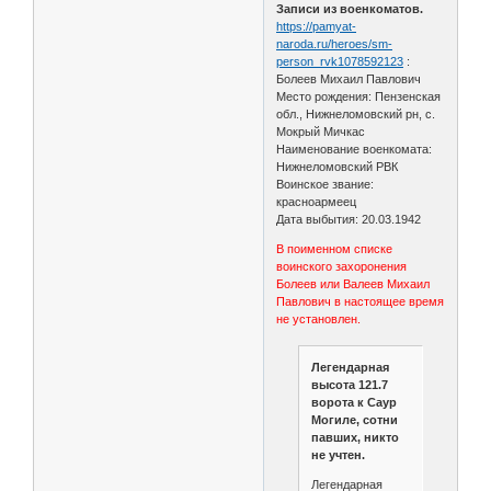
Записи из военкоматов.
https://pamyat-
naroda.ru/heroes/sm-
person_rvk1078592123
:
Болеев Михаил Павлович
Место рождения: Пензенская
обл., Нижнеломовский рн, с.
Мокрый Мичкас
Наименование военкомата:
Нижнеломовский РВК
Воинское звание:
красноармеец
Дата выбытия: 20.03.1942
В поименном списке
воинского захоронения
Болеев или Валеев Михаил
Павлович в настоящее время
не установлен.
Легендарная
высота 121.7
ворота к Саур
Могиле, сотни
павших, никто
не учтен.
Легендарная