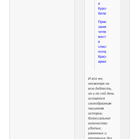
и
Курской
битве…
Примиусье
занимает
четвертое
место
в
списке
потерь
Красной
армии.
И все же,
несмотря на
всю доблесть,
он и по сей день
остается
своеобразным
пасынком
истории.
Колоссальное
количество
убитых,
раненных и
пропавших без