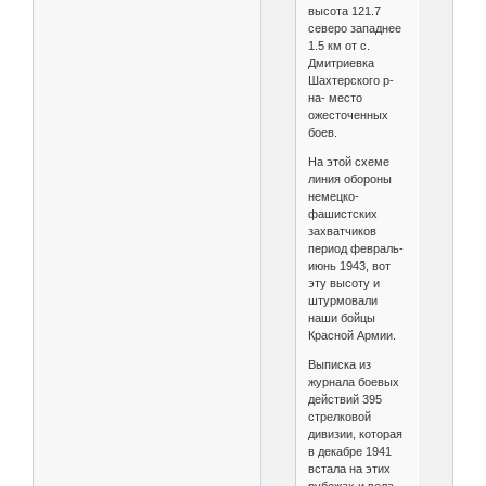
высота 121.7
северо западнее
1.5 км от с.
Дмитриевка
Шахтерского р-
на- место
ожесточенных
боев.
На этой схеме
линия обороны
немецко-
фашистских
захватчиков
период февраль-
июнь 1943, вот
эту высоту и
штурмовали
наши бойцы
Красной Армии.
Выписка из
журнала боевых
действий 395
стрелковой
дивизии, которая
в декабре 1941
встала на этих
рубежах и вела