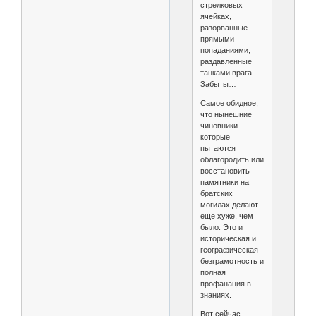
стрелковых
ячейках,
разорванные
прямыми
попаданиями,
раздавленные
танками врага…
Забыты…
Самое обидное,
что нынешние
чиновники
которые
пытаются
облагородить или
восстановить
памятники на
братских
могилах делают
еще хуже, чем
было. Это и
историческая и
географическая
безграмотность и
полная
профанация в
знаниях.
Вот сейчас