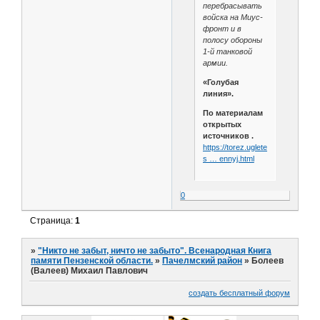
перебрасывать
войска на Миус-
фронт и в
полосу обороны
1-й танковой
армии.
«Голубая
линия».
По материалам
открытых
источников .
https://torez.ugletele.com/main/2
s … ennyj.html
0
Страница:
1
»
"Никто не забыт, ничто не забыто". Всенародная Книга
памяти Пензенской области.
»
Пачелмский район
»
Болеев
(Валеев) Михаил Павлович
создать бесплатный форум