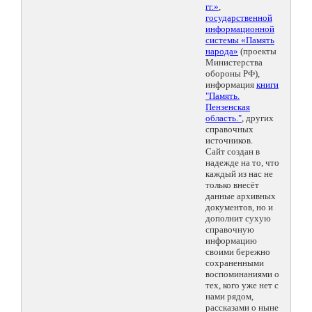
гг.»
,
государственной
информационной
системы «Память
народа»
(проекты
Министерства
обороны РФ),
информация
книги
"Память.
Пензенская
область."
, других
справочных
источников.
Сайт создан в
надежде на то, что
каждый из нас не
только внесёт
данные архивных
документов, но и
дополнит сухую
справочную
информацию
своими бережно
сохраненными
воспоминаниями о
тех, кого уже нет с
нами рядом,
рассказами о ныне