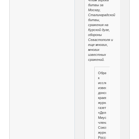
чтим героев
битвы за
Москву,
Сталинградской
битвы,
сражения на
Курской дуге,
обороны
Севастополя и
еще многих,
многих
известных
сражений.
Обратимся
к
исследованиям
известного
донского
краеведа,
журналиста
газеты
«Деловой
Миус»,
члена
Союза
журналистов
России,