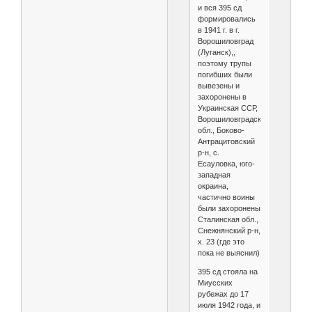
и вся 395 сд
формировались
в 1941 г. в г.
Ворошиловград
(Луганск),,
поэтому трупы
погибших были
вывезены и
захоронены в
Украинская ССР,
Ворошиловградская
обл., Боково-
Антрацитовский
р-н, с.
Есауловка, юго-
западная
окраина,
частично воины
были захоронены
Сталинская обл.,
Снежнянский р-н,
х. 23 (где это
пока не выяснил)
395 сд стояла на
Миусских
рубежах до 17
июля 1942 года, и