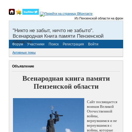
Из Пензенской области на фронты Вели
"Никто не забыт, ничто не забыто".
Всенародная Книга памяти Пензенской
области.
Форум
Участники
Поиск
Регистрация
Войти
Активные темы
Объявление
Всенародная книга памяти
Пензенской области
Сайт посвящается
воинам Великой
Отечественной
войны,
вернувшимся и не
вернувшимся с
войны, которые