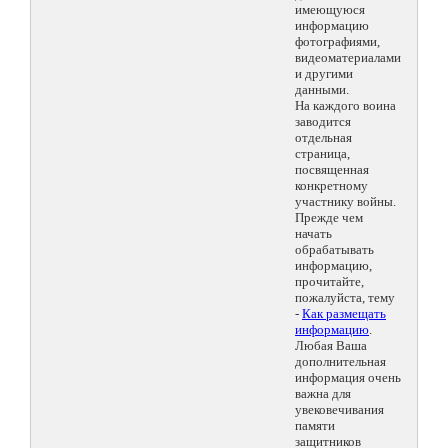
имеющуюся
информацию
фотографиями,
видеоматериалами
и другими
данными.
На каждого воина
заводится
отдельная
страница,
посвященная
конкретному
участнику войны.
Прежде чем
начать
обрабатывать
информацию,
прочитайте,
пожалуйста, тему
-
Как размещать
информацию
.
Любая Ваша
дополнительная
информация очень
важна для
увековечивания
памяти
защитников