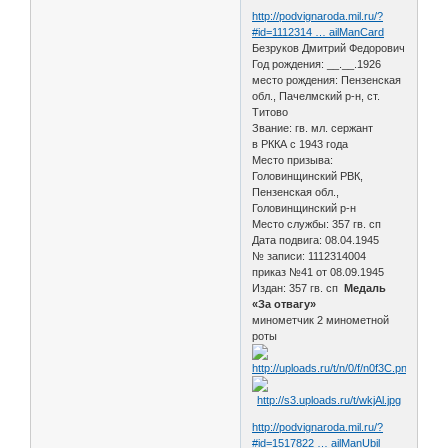
http://podvignaroda.mil.ru/?
#id=1112314 … ailManCard
Безруков Дмитрий Федорович
Год рождения: __.__.1926
место рождения: Пензенская
обл., Пачелмский р-н, ст.
Титово
Звание: гв. мл. сержант
в РККА с 1943 года
Место призыва:
Головинщинский РВК,
Пензенская обл.,
Головинщинский р-н
Место службы: 357 гв. сп
Дата подвига: 08.04.1945
№ записи: 1112314004
приказ №41 от 08.09.1945
Издан: 357 гв. сп
Медаль
«За отвагу»
минометчик 2 минометной
роты
http://podvignaroda.mil.ru/?
#id=1517822 … ailManUbil