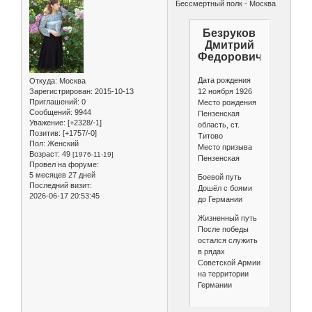
Бессмертный полк - Москва
Безруков
Дмитрий
Федорович
Дата рождения
Откуда:
Москва
Зарегистрирован
: 2015-10-13
12 ноября 1926
Приглашений:
0
Место рождения
Сообщений:
9944
Пензенская
Уважение:
[+2328/-1]
область, ст.
Позитив:
[+1757/-0]
Титово
Пол:
Женский
Место призыва
Возраст:
49
[1976-11-19]
Пензенская
Провел на форуме:
5 месяцев 27 дней
Боевой путь
Последний визит:
Дошёл с боями
2026-06-17 20:53:45
до Германии
Жизненный путь
После победы
остался служить
в рядах
Советской Армии
на территории
Германии