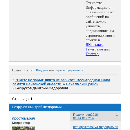
Отечества.
Информацию о
появлении новых
сообщений на
сайте можно
узнавать,
подписавшись на
страничках книги
памяти в
ВКонтакте
,
Телеграмм
или
Твиттер
.
Привет, Гость!
Войдите
или
зарегистрируйтесь
.
»
"Никто не забыт, ничто не забыто". Всенародная Книга
памяти Пензенской области.
»
Пачелмский район
»
Безруков Дмитрий Федорович
Страница:
1
Безруков Дмитрий Федорович
Поделиться
2016-
1
простомария
01-14 01:02:37
Модератор
http://polkmoskva.ru/people/785628/