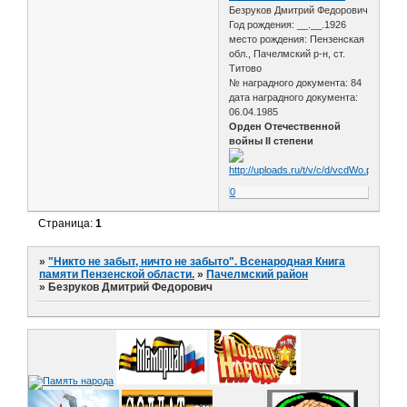
Безруков Дмитрий Федорович
Год рождения: __.__.1926
место рождения: Пензенская
обл., Пачелмский р-н, ст.
Титово
№ наградного документа: 84
дата наградного документа:
06.04.1985
Орден Отечественной
войны II степени
0
Страница:
1
»
"Никто не забыт, ничто не забыто". Всенародная Книга
памяти Пензенской области.
»
Пачелмский район
»
Безруков Дмитрий Федорович