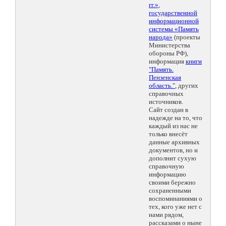
гг.»
,
государственной
информационной
системы «Память
народа»
(проекты
Министерства
обороны РФ),
информация
книги
"Память.
Пензенская
область."
, других
справочных
источников.
Сайт создан в
надежде на то, что
каждый из нас не
только внесёт
данные архивных
документов, но и
дополнит сухую
справочную
информацию
своими бережно
сохраненными
воспоминаниями о
тех, кого уже нет с
нами рядом,
рассказами о ныне