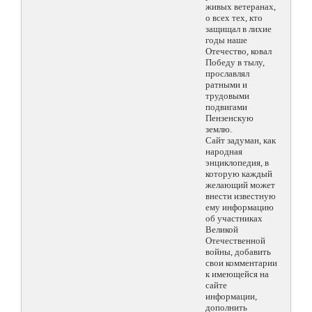
живых ветеранах,
о всех тех, кто
защищал в лихие
годы наше
Отечество, ковал
Победу в тылу,
прославлял
ратными и
трудовыми
подвигами
Пензенскую
землю.
Сайт задуман, как
народная
энциклопедия, в
которую каждый
желающий может
внести известную
ему информацию
об участниках
Великой
Отечественной
войны, добавить
свои комментарии
к имеющейся на
сайте
информации,
дополнить