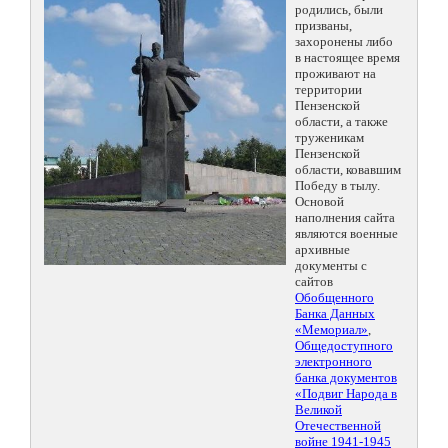
родились, были
призваны,
захоронены либо
в настоящее время
проживают на
территории
Пензенской
области, а также
труженикам
Пензенской
области, ковавшим
Победу в тылу.
Основой
наполнения сайта
являются военные
архивные
документы с
сайтов
Обобщенного
Банка Данных
«Мемориал»
,
Общедоступного
электронного
банка документов
«Подвиг Народа в
Великой
Отечественной
войне 1941-1945